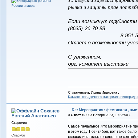
15 августа зарегистрировать
рынка и защиты прав потреб
Если возникнут трудност
(8635)-26-70-88
8-951-524-99-77 Ма
Ответ о возможности учас
С уважением,
орг. комитет выставки
С уважением, Ирина Ивановна .
Каталог посадочного материала винограда
Re: Мероприятия : фестивали , выст
Соханев
Евгений Анатольев
«
Ответ #2 :
03 Ноября 2023, 19:53:50 »
Старожил
Самое печальное, что мероприятие пров
в этом году 1 сентября, вот такое был
Спасибо
окрасились только к середине сентября