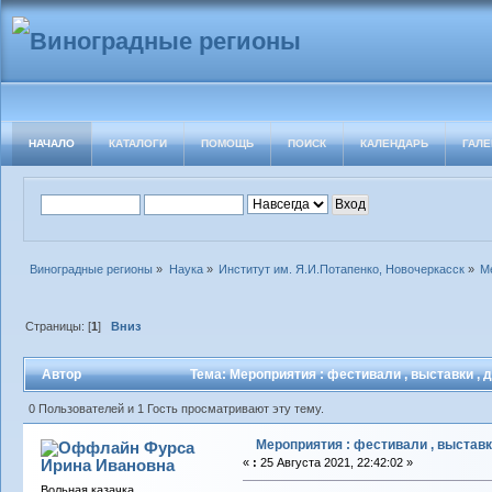
НАЧАЛО
КАТАЛОГИ
ПОМОЩЬ
ПОИСК
КАЛЕНДАРЬ
ГАЛЕ
Виноградные регионы
»
Наука
»
Институт им. Я.И.Потапенко, Новочеркасск
»
М
Страницы: [
1
]
Вниз
Автор
Тема: Мероприятия : фестивали , выставки , 
0 Пользователей и 1 Гость просматривают эту тему.
Мероприятия : фестивали , выставк
Фурса
Ирина Ивановна
«
:
25 Августа 2021, 22:42:02 »
Вольная казачка