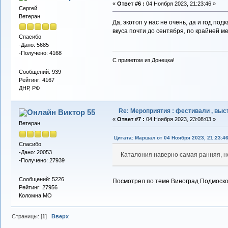
«
Ответ #6 :
04 Ноября 2023, 21:23:46 »
Сергей
Ветеран
Да, экотоп у нас не очень, да и год п
вкуса почти до сентября, по крайней м
Спасибо
-Дано: 5685
-Получено: 4168
С приветом из Донецка!
Сообщений: 939
Рейтинг: 4167
ДНР, РФ
Re: Мероприятия : фестивали , выст
Виктор 55
«
Ответ #7 :
04 Ноября 2023, 23:08:03 »
Ветеран
Цитата: Маршал от 04 Ноября 2023, 21:23:4
Спасибо
-Дано: 20053
Каталония наверно самая ранняя, но
-Получено: 27939
Сообщений: 5226
Посмотрел по теме Виноград Подмосковь
Рейтинг: 27956
Коломна МО
Страницы: [
1
]
Вверх