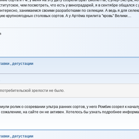
итутское, чем посмотреть, что есть у виноградарей, я в сентябре общался с
интересно, занимаемся своими разработками по селекции. А ведь я для селек
ию крупноягодных столовых сортов. А у Артёма прилита "кровь" Велики....
в
авки , дегустации
8
в потребительской зрелости не было.
ули ролик о созревании ультра ранних сортов, у него Ромбик созрел к началу
К сожалению, на сайте он не активен. Хотелось бы узнать подробнее информ
авки , дегустации