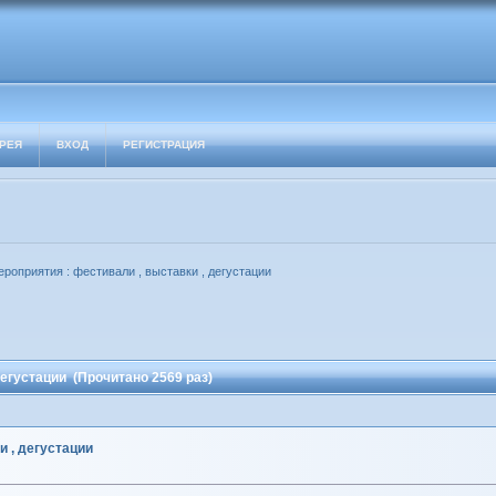
РЕЯ
ВХОД
РЕГИСТРАЦИЯ
ероприятия : фестивали , выставки , дегустации
дегустации (Прочитано 2569 раз)
и , дегустации