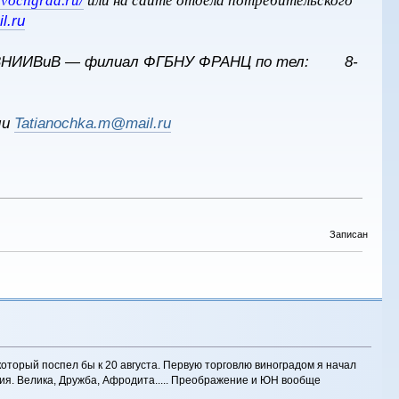
ovochgrad.ru/
или на сайте отдела потребительского
l.ru
тет ВНИИВиВ — филиал ФГБНУ ФРАНЦ по тел: 8-
ли
Tatianochka.m@mail.ru
Записан
который поспел бы к 20 августа. Первую торговлю виноградом я начал
адия. Велика, Дружба, Афродита..... Преображение и ЮН вообще