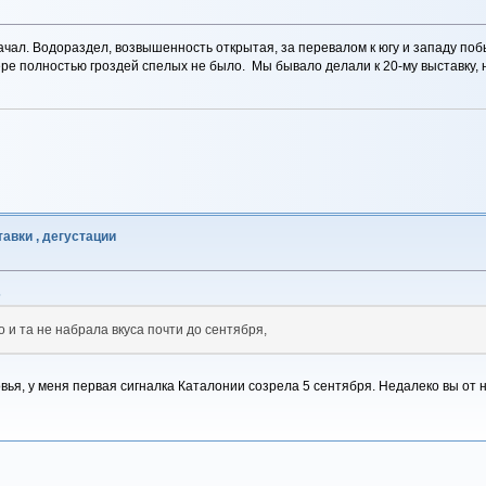
одкачал. Водораздел, возвышенность открытая, за перевалом к югу и западу по
ере полностью гроздей спелых не было. Мы бывало делали к 20-му выставку, 
авки , дегустации
6
 и та не набрала вкуса почти до сентября,
я, у меня первая сигналка Каталонии созрела 5 сентября. Недалеко вы от на