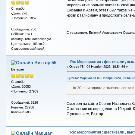
мероприятие больше показать своё инст
Спасибо
Сюзанна и Артём, ответ был таков: не 
-Дано: 276
крови к Талисману и продолжить селекц
-Получено: 1857
Сообщений: 250
С уважением, Евгений Анатольевич Сохане
Рейтинг: 1871
станица Темнолесская ул.
Центральная 161 кв.2
Ставропольский край
Re: Мероприятия : фестивали , выст
Виктор 55
«
Ответ #5 :
04 Ноября 2023, 19:54:56 »
Ветеран
Цитата: Маршал от 03 Ноября 2023, 20:56:2
Спасибо
-Дано: 20053
На 20-е ни одного столового сорта 
-Получено: 27939
Сообщений: 5226
Смотрел на сайте Сергея Ивановича Кри
Рейтинг: 27956
Отставание он определяет в 10 дней. 
Коломна МО
С уважением, Виктор.
Re: Мероприятия : фестивали , выст
Маршал