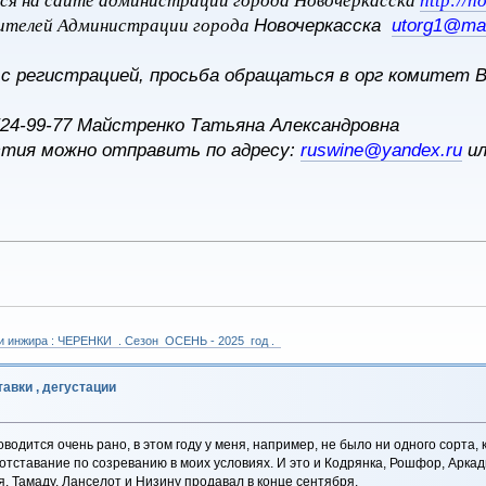
ся на сайте администрации города Новочеркасска
http://n
ителей Администрации города
Новочеркасска
utorg1@mai
и с регистрацией, просьба обращаться в орг коми
йстренко Татьяна Александровна
тия можно отправить по адресу:
ruswine@yandex.ru
и
 и инжира : ЧЕРЕНКИ . Сезон ОСЕНЬ - 2025 год .
авки , дегустации
одится очень рано, в этом году у меня, например, не было ни одного сорта, 
о отставание по созреванию в моих условиях. И это и Кодрянка, Рошфор, Арк
. Тамаду, Ланселот и Низину продавал в конце сентября.