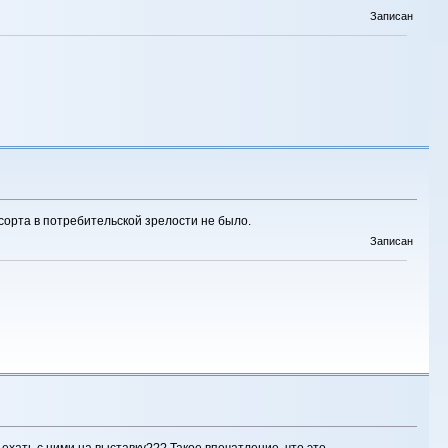
Записан
 сорта в потребительской зрелости не было.
Записан
 ехать с ними на выставку??? Такое впечатление, что это