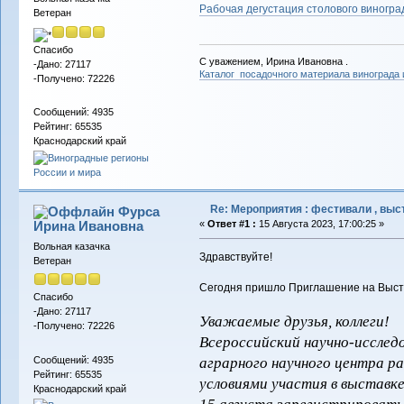
Рабочая дегустация столового виноград
Ветеран
Спасибо
С уважением, Ирина Ивановна .
-Дано: 27117
Каталог посадочного материала винограда
-Получено: 72226
Сообщений: 4935
Рейтинг: 65535
Краснодарский край
Re: Мероприятия : фестивали , выст
Фурса
Ирина Ивановна
«
Ответ #1 :
15 Августа 2023, 17:00:25 »
Вольная казачка
Здравствуйте!
Ветеран
Сегодня пришло Приглашение на Выстав
Спасибо
-Дано: 27117
Уважаемые друзья, коллеги!
-Получено: 72226
Всероссийский научно-исслед
Сообщений: 4935
аграрного научного центра р
Рейтинг: 65535
условиями участия в выставк
Краснодарский край