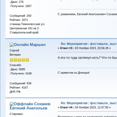
-Дано: 276
-Получено: 1857
С уважением, Евгений Анатольевич Сохане
Сообщений: 250
Рейтинг: 1871
станица Темнолесская ул.
Центральная 161 кв.2
Ставропольский край
Re: Мероприятия : фестивали , выст
Маршал
«
Ответ #3 :
03 Ноября 2023, 20:56:28 »
Сергей
Ветеран
А кто-то туда заглянул хоть? Что-то б
Спасибо
-Дано: 5685
С приветом из Донецка!
-Получено: 4168
Сообщений: 939
Рейтинг: 4167
ДНР, РФ
Re: Мероприятия : фестивали , выст
Соханев
Евгений Анатольев
«
Ответ #4 :
04 Ноября 2023, 12:57:50 »
Старожил
Возможно у кого то созревают суперран