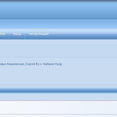
РЕЯ
ВХОД
РЕГИСТРАЦИЯ
офья Ковалевская
,
Сергей В.
) »
Каберне Нуар