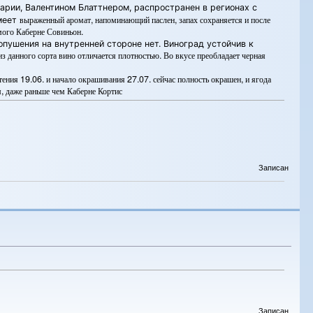
арии, Валентином Блаттнером, распространен в регионах с
выраженный аромат, напоминающий паслен, запах сохраняется и после
меет
мого Каберне Совиньон.
опушения на внутренней стороне нет.
Виноград
устойчив к
з данного сорта вино отличается плотностью. Во вкусе преобладает черная
етения 19.06. и начало окрашивания 27.07. сейчас полность окрашен, и ягода
м, даже раньше чем Каберне Кортис
Записан
Записан