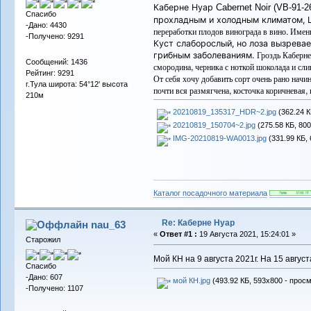
Каберне
Нуар
Cabernet Noir (VB-91-2
Спасибо
прохладным и холодным климатом, Ш
-Дано: 4430
переработки плодов винограда в вино. Именн
-Получено: 9291
Куст слаборослый, но лоза вызревае
Гроздь Каберне
грибным заболеваниям.
Сообщений: 1436
смородина, черника с ноткой шоколада и сли
Рейтинг: 9291
От себя хочу добавить сорт очень рано начи
г.Тула широта: 54°12' высота
почти вся размягчена, косточка коричневая,
210м
20210819_135317_HDR~2.jpg
(362.24 К
20210819_150704~2.jpg
(275.58 КБ, 800
IMG-20210819-WA0013.jpg
(331.99 КБ, 
Каталог посадочного материала
Re: Каберне Нуар
nau_63
«
Ответ #1 :
19 Августа 2021, 15:24:01 »
Старожил
Мой КН на 9 августа 2021г. На 15 август
Спасибо
-Дано: 607
мой КН.jpg
(493.92 КБ, 593x800 - просм
-Получено: 1107