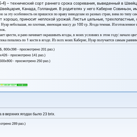
6-4)
– технический сорт раннего срока созревания, выведенный в Швейц
вейцария, Канада, Голландия. В родителях у него Каберне Совиньон,
и
о за эту особенность он пришелся по нраву виноделам из разных стран, в
ина по типу са
т хорошо, приносит неплохой урожай. Листья цельные, трехлопастные, 
 Нуар небольшая, но плотная, имеющая массу до 100 гр. Ягода темная. Изготовленное и
вок.
нает цвести, и рано начинает окрашивать ягоды, в моих условиях в этом году: начало цв
 пока попались по 1 кости в ягоде. Из всех моих Каберне, Нуар получается самым ранни
Б, 800x398 - просмотрено 201 раз.)
x426 - просмотрено 141 раз.)
600x800 - просмотрено 250 раз.)
а в верхних ягодах было 23 brix.
отрено 289 раз.)