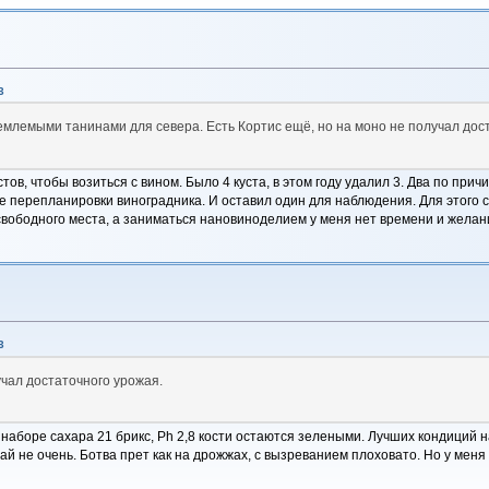
3
емлемыми танинами для севера. Есть Кортис ещё, но на моно не получал дос
тов, чтобы возиться с вином. Было 4 куста, в этом году удалил 3. Два по при
не перепланировки виноградника. И оставил один для наблюдения. Для этого
 свободного места, а заниматься нановиноделием у меня нет времени и желан
3
учал достаточного урожая.
 наборе сахара 21 брикс, Ph 2,8 кости остаются зелеными. Лучших кондиций на
жай не очень. Ботва прет как на дрожжах, с вызреванием плоховато. Но у мен