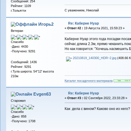
Сообщений: 254
Рейтинг: 1109
С уважением, Николай
г.Тольятти
Re: Каберне Нуар
Игорь2
«
Ответ #2 :
19 Августа 2021, 15:59:23 »
Ветеран
Каберне Нуар этого года посадки посаж
Спасибо
сейчас длина 2.3м, прямо чеканить пока
-Дано: 4430
Но как говорится: "Хочешь насмешить Б
-Получено: 9291
20210819_140300_HDR~2.jpg
(408.66 К
Сообщений: 1436
Рейтинг: 9291
г.Тула широта: 54°12' высота
210м
Каталог посадочного материала
Re: Каберне Нуар
Evgen63
«
Ответ #3 :
02 Сентября 2022, 23:33:28 »
Старожил
Как дела с вином? Каково оно из него?
Спасибо
-Дано: 858
-Получено: 1708