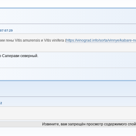
07:07:29
гены Vitis amurensis и Vitis vinifera (
https://vinograd.info/sorta/vinnye/kabare-n
то Саперави северный.
12
Извините, вам запрещён просмотр содержимого спой