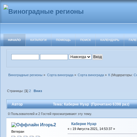
НАЧАЛО
КАТАЛОГИ
ПОМОЩЬ
ПОИСК
КАЛЕНДАРЬ
ГАЛЕ
Виноградные регионы
»
Сорта винограда
»
Сорта винограда
»
К
(Модераторы:
С
Страницы: [
1
]
2
Вниз
Автор
Тема: Каберне Нуар (Прочитано 6398 раз)
0 Пользователей и 2 Гостей просматривают эту тему.
Каберне Нуар
Игорь2
«
:
19 Августа 2021, 14:53:37 »
Ветеран