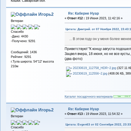
Кошки. Самарская обл.
Re: Каберне Нуар
Игорь2
«
Ответ #12 :
19 Июня 2023, 11:42:16 »
Ветеран
Цитата: Дмитрий. от 07 Ноября 2022, 15:43:
Спасибо
-Дано: 4430
... В этом году он у меня более мен
-Получено: 9291
Приветствую! "К концу августа подошел
Сообщений: 1436
Зацвел вчера, 18 июня, но не все кусты
Рейтинг: 9291
(два фото)
г.Тула широта: 54°12' высота
210м
20230619_112758_HDR~2.jpg
(327.11 К
20230619_112556~2.jpg
(408.06 КБ, 389
Каталог посадочного материала
Re: Каберне Нуар
Игорь2
«
Ответ #13 :
19 Июня 2023, 11:54:32 »
Ветеран
Цитата: Evgen63 от 02 Сентября 2022, 23:33
Спасибо