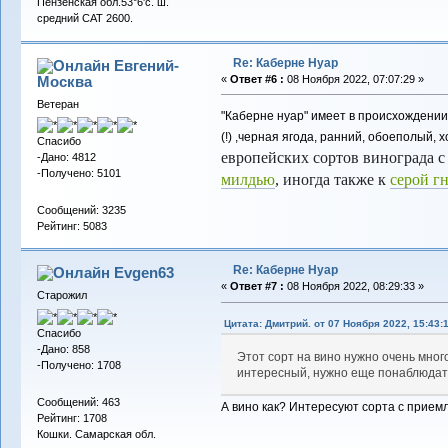
Пензенская обл.53°6'с. ш.
средний САТ 2600.
Re: Каберне Нуар
Евгений-
Москва
«
Ответ #6 :
08 Ноября 2022, 07:07:29 »
Ветеран
"Каберне нуар" имеет в происхождении ген
(!) ,черная ягода, ранний, обоеполый, 
Спасибо
европейских сортов винограда с
-Дано: 4812
-Получено: 5101
милдью
, иногда также к
серой г
Сообщений: 3235
Рейтинг: 5083
Re: Каберне Нуар
Evgen63
«
Ответ #7 :
08 Ноября 2022, 08:29:33 »
Старожил
Цитата: Дмитрий. от 07 Ноября 2022, 15:43:
Спасибо
-Дано: 858
Этот сорт на вино нужно очень много
-Получено: 1708
интересный, нужно еще понаблюдат
Сообщений: 463
А вино как? Интересуют сорта с прием
Рейтинг: 1708
Кошки. Самарская обл.