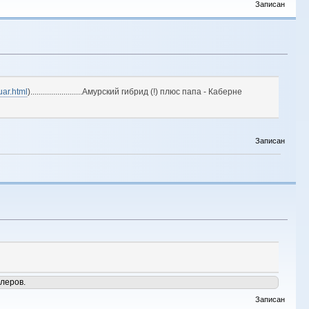
Записан
uar.html
).........................Амурский гибрид (!) плюс папа - Каберне
Записан
леров.
Записан