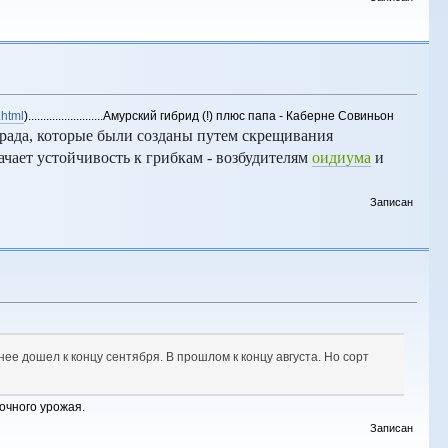
.html
).........................Амурский гибрид (!) плюс папа - Каберне Совиньон
града, которые были созданы путем скрещивания
чает устойчивость к грибкам - возбудителям
оидиума
и
Записан
енее дошел к концу сентября. В прошлом к концу августа. Но сорт
очного урожая.
Записан