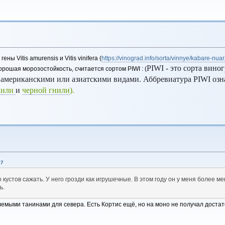
ы Vitis amurensis и Vitis vinifera (
https://vinograd.info/sorta/vinnye/kabare-nuar
PIWI - это сорта вино
хорошая морозостойкость, считается сортом PIWI : (
 американскими или азиатскими видами. Аббревиатура PIWI озна
нили
и
черной гнили
).
17
 кустов сажать. У него грозди как игрушечные. В этом году он у меня более м
ь.
лемыми танинами для севера. Есть Кортис ещё, но на моно не получал достат