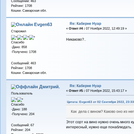
Сообщений: 463
Рейтинг: 1708
Кошки. Самарская обл.
Re: Каберне Нуар
Evgen63
«
Ответ #4 :
07 Ноября 2022, 12:49:19 »
Старожил
Никаково?..
Спасибо
-Дано: 858
-Получено: 1708
Сообщений: 463
Рейтинг: 1708
Кошки. Самарская обл.
Re: Каберне Нуар
Дмитрий.
«
Ответ #5 :
07 Ноября 2022, 15:43:17 »
Пользователь
Цитата: Evgen63 от 02 Сентября 2022, 23:33
Спасибо
-Дано: 188
Как дела с вином? Каково оно из не
-Получено: 204
Этот сорт на вино нужно очень много ку
Сообщений: 67
интересный, нужно еще понаблюдать.
Рейтинг: 204