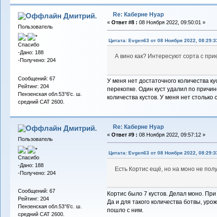
Re: Каберне Нуар
Дмитрий.
«
Ответ #8 :
08 Ноября 2022, 09:50:01 »
Пользователь
Цитата: Evgen63 от 08 Ноября 2022, 08:29:3
Спасибо
-Дано: 188
А вино как? Интересуют сорта с при
-Получено: 204
Сообщений: 67
У меня нет достаточного количества кус
Рейтинг: 204
перекопке. Один куст удалил по причи
Пензенская обл.53°6'с. ш.
количества кустов. У меня нет столько
средний САТ 2600.
Re: Каберне Нуар
Дмитрий.
«
Ответ #9 :
08 Ноября 2022, 09:57:12 »
Пользователь
Цитата: Evgen63 от 08 Ноября 2022, 08:29:3
Спасибо
-Дано: 188
Есть Кортис ещё, но на моно не пол
-Получено: 204
Сообщений: 67
Кортис было 7 кустов. Делал моно. При
Рейтинг: 204
Да и для такого количества ботвы, уро
Пензенская обл.53°6'с. ш.
пошло с ним.
средний САТ 2600.