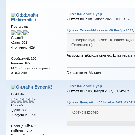
Re: Каберне Нуар
Elektronik_t
«
Ответ #10 :
08 Ноября 2022, 10:19:31 »
Постоялец
Цитата: Евгений-Москва от 08 Ноября 2022, 
Спасибо
"Каберне нуар" имеет в происхождении 
-Дано: 351
Совиньон (!)
-Получено: 629
Амурский гибрид в связках Блаттера э
Сообщений: 200
Рейтинг: 629
М.О. Серпуховской район
С уважением, Михаил.
д.Зайцево
Re: Каберне Нуар
Evgen63
«
Ответ #11 :
08 Ноября 2022, 10:34:51 »
Старожил
Цитата: Дмитрий. от 08 Ноября 2022, 09:57:
Спасибо
-Дано: 858
Кортис в костер.
-Получено: 1708
Сообщений: 463
Рейтинг: 1708