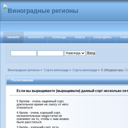
НАЧАЛО
КАТАЛОГИ
ПОМОЩЬ
ПОИСК
КАЛЕНДАРЬ
ГАЛЕ
Виноградные регионы
»
Сорта винограда
»
Сорта винограда
»
Б
(Модераторы:
С
Голосование
Если вы выращиваете (выращивали) данный сорт несколько лет 
5 баллов - очень надежный сорт,
длительное время не смогу от него
отказаться
4 балла - очень хороший сорт,
незначительные недостатки не
повлияют на то, чтобы с ним можно
было расстаться.
3 балла - хороший сорт, есть