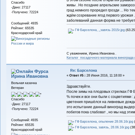
В этом сезоне после открытия рукавов 
Спасибо
живы . Но поздние апрельские замороз
-Дано: 27117
град немного проредил грозди ... Но т
-Получено: 72224
ждём созревание ягод первого урожая 
заболеваний данная форма не требует .
Сообщений: 4935
Рейтинг: 65535
ГФ Барселона, ,,завязь 2015г.jpg
(63.25
Краснодарский край
С уважением, Ирина Ивановна .
Каталог посадочного материала винограда
Re: Барселона
Фурса
Ирина Ивановна
«
Ответ #5 :
28 Июня 2016, 11:18:00 »
Вольная казачка
Здравствуйте.
Ветеран
После зимы на плодовых стрелках ГФ Б
% почек и все они были с соцветиями :
Спасибо
цветения пришёлся на ливневые дожди 
-Дано: 27117
это испытание данный виноград выдер
-Получено: 72224
побегов пока слабоват , но мы над этим
Сообщений: 4935
ГФ Барселона, опыление 28.06.16г.jpg
(
Рейтинг: 65535
ГФ Барселона, завязь, 28.06.16г.jpg
(38
Краснодарский край