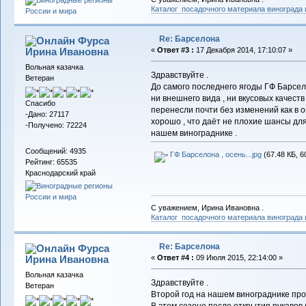
Каталог посадочного материала винограда
Re: Барселона
Фурса
Ирина Ивановна
«
Ответ #3 :
17 Декабря 2014, 17:10:07 »
Вольная казачка
Здравствуйте .
Ветеран
До самого последнего ягоды ГФ Барсел
ни внешнего вида , ни вкусовых качеств
Спасибо
перенесли почти без изменений как в ок
-Дано: 27117
хорошо , что даёт не плохие шансы д
-Получено: 72224
нашем винограднике .
Сообщений: 4935
ГФ Барселона , осень...jpg
(67.48 КБ, 6
Рейтинг: 65535
Краснодарский край
С уважением, Ирина Ивановна .
Каталог посадочного материала винограда
Re: Барселона
Фурса
Ирина Ивановна
«
Ответ #4 :
09 Июля 2015, 22:14:00 »
Вольная казачка
Здравствуйте .
Ветеран
Второй год на нашем винограднике пр