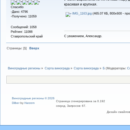
красивая и крупная.
Спасибо
-Дано: 4796
IMG_1163.jpg
(465.07 КБ, 800x600 - пр
-Получено: 11059
Сообщений: 1058
Рейтинг: 11088
С уважением, Александр.
Ставропольский край
Страницы: [
1
]
Вверх
Виноградные регионы
»
Сорта винограда
»
Сорта винограда
»
Б
(Модераторы:
С
Виноградные регионы © 2026
Страница сгенерирована за 0.192
Dilber
by
Harzem
секунд. Запросов: 67.
Дизайн смайлов "