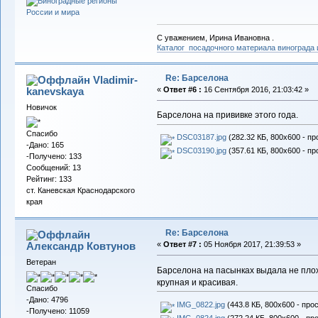
С уважением, Ирина Ивановна .
Каталог посадочного материала винограда
Re: Барселона
Vladimir-
kanevskaya
«
Ответ #6 :
16 Сентября 2016, 21:03:42 »
Новичок
Барселона на прививке этого года.
Спасибо
DSC03187.jpg
(282.32 КБ, 800x600 - пр
-Дано: 165
DSC03190.jpg
(357.61 КБ, 800x600 - пр
-Получено: 133
Сообщений: 13
Рейтинг: 133
ст. Каневская Краснодарского
края
Re: Барселона
Александр Ковтунов
«
Ответ #7 :
05 Ноября 2017, 21:39:53 »
Ветеран
Барселона на пасынках выдала не плох
крупная и красивая.
Спасибо
-Дано: 4796
IMG_0822.jpg
(443.8 КБ, 800x600 - про
-Получено: 11059
IMG_0824.jpg
(272.24 КБ, 800x600 - пр