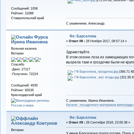
Сообщений: 1058
Рейтинг: 11088
Ставропольский край
С уважением, Александр.
Re: Барселона
Фурса
Ирина Ивановна
«
Ответ #8 :
28 Ноября 2017, 08:57:14 »
Вольная казачка
Здравствуйте.
Ветеран
В этом сезоне лоза из замещающих поч
вызрела таки и гроздочки были не крупн
Спасибо
-Дано: 27117
ГФ Барселона, гроздочка.jpg
(366.71 КБ
-Получено: 72224
ГФ Барселона , вес ягоды.jpg
(321.95 К
Сообщений: 4935
Рейтинг: 65535
Краснодарский край
С уважением, Ирина Ивановна .
Каталог посадочного материала винограда
Re: Барселона
Александр Ковтунов
«
Ответ #9 :
28 Сентября 2018, 23:05:38 »
Ветеран
У меня Барселона почти готова. Пару д