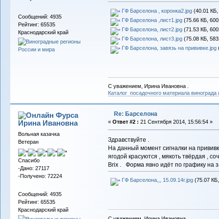
ГФ Барселона , коронка2.jpg
(40.01 КБ,
Сообщений: 4935
ГФ Барселона ,лист1.jpg
(75.66 КБ, 600
Рейтинг: 65535
ГФ Барселона, лист2.jpg
(71.53 КБ, 600
Краснодарский край
ГФ Барселона, лист3.jpg
(75.08 КБ, 583
ГФ Барселона, завязь на прививке.jpg
С уважением, Ирина Ивановна .
Каталог посадочного материала винограда
Re: Барселона
Фурса
Ирина Ивановна
«
Ответ #2 :
21 Сентября 2014, 15:56:54 »
Вольная казачка
Здравствуйте .
Ветеран
На данный момент сигналки на привив
ягодой красуются , мякоть твёрдая , со
Спасибо
Brix . Форма явно идёт по графику на 
-Дано: 27117
-Получено: 72224
ГФ Барселона,,, 15.09.14г.jpg
(75.07 КБ
Сообщений: 4935
Рейтинг: 65535
Краснодарский край
С уважением, Ирина Ивановна .