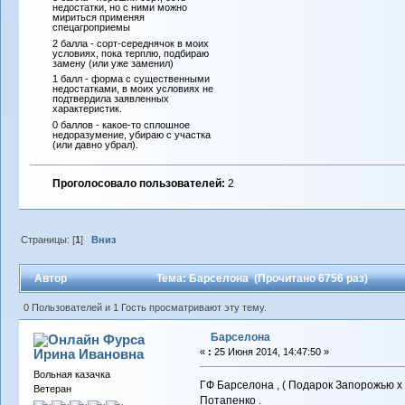
недостатки, но с ними можно
мириться применяя
спецагроприемы
2 балла - сорт-середнячок в моих
условиях, пока терплю, подбираю
замену (или уже заменил)
1 балл - форма с существенными
недостатками, в моих условиях не
подтвердила заявленных
характеристик.
0 баллов - какое-то сплошное
недоразумение, убираю с участка
(или давно убрал).
Проголосовало пользователей:
2
Страницы: [
1
]
Вниз
Автор
Тема: Барселона (Прочитано 6756 раз)
0 Пользователей и 1 Гость просматривают эту тему.
Барселона
Фурса
Ирина Ивановна
«
:
25 Июня 2014, 14:47:50 »
Вольная казачка
ГФ Барселона , ( Подарок Запорожью х 
Ветеран
Потапенко .