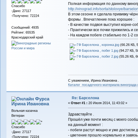
Полная информация по данному виногр
Спасибо
http://vinograd.info/sorta/stolovye/barselo
-Дано: 27117
В этом сезоне я сделала прививку чёр
-Получено: 72224
формы . Впечатление пока хорошее :
- В качестве подвоя выступил корне-со
Сообщений: 4935
- Практически все почки прижились и се
Рейтинг: 65535
- На каждом побеге стабильно по 1-2 со
Краснодарский край
ГФ Барселона , коронка.jpg
(66.26 КБ, 
ГФ Барселона , побег 1.jpg
(94.27 КБ, 5
ГФ Барселона , побег 2.jpg
(55.26 КБ, 6
С уважением, Ирина Ивановна .
Каталог посадочного материала винограда
Re: Барселона
Фурса
Ирина Ивановна
«
Ответ #1 :
20 Июля 2014, 11:43:02 »
Вольная казачка
Здравствуйте .
Ветеран
Прошёл уже почти месяц с моего сообщ
на данный момент :
Спасибо
- побеги растут мощно и уже достигли д
-Дано: 27117
- цветение прошло нормально и завязь
-Получено: 72224