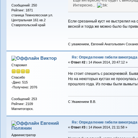
Еще интересно что будет с виноград
Интересно...
Сообщений: 250
Рейтинг: 1871
станица Темнолесская ул.
Центральная 161 кв.2
Если срезанный куст не выстрелил на 
Ставропольский край
весной и тогда же можно было бы приви
С уважением, Евгений Анатольевич Сохане
Re: Определение гибели винограда
Виктор
«
Ответ #2 :
14 Июня 2014, 20:47:12 »
Старожил
Не стоит спешить с раскорчевкой. Быва
Спасибо
Но на некоторых кустах не проснулась 
-Дано: 515
прошлого года. Из почвы были вымыты 
-Получено: 2076
Сообщений: 253
С Уважением В.В.
Рейтинг: 2109
Магнитогорск.
Re: Определение гибели винограда
Евгений
Полянин
«
Ответ #3 :
14 Июня 2014, 21:11:58 »
Администратор