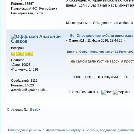
У саженцев, которые высаживаются в в
Рейтинг: 35567
время. Если у Вас такая жара, может на
Приволжский ФО, Республика
Башкортостан, г.Уфа
Мы все разные... Объединяет нас любовь к в
Re: Определение гибели винограда
Анатолий
Сивков
«
Ответ #11 :
11 Июля 2016, 12:44:23 »
Ветеран
Цитата: Софья Ковалевская от 11 Июля 2016
Спасибо
на самом деле куст не засох, а прос
-Дано: 10025
-Получено: 14616
.... просто совет..... с выводами не тор
Сообщений: 2115
Рейтинг: 14623
Алтайский край г. Бийск
...НУ ВЫЛАЗИЮТ В
ШКОЛК
Страницы: [
1
]
Вверх
Виноградные регионы
»
Агротехника винограда
»
Болезни, вредители, диагности