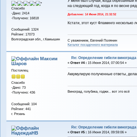
У меня был случай, когда обрезанный н
на следующий год, когда я по весне ря
Спасибо
-Дано: 2414
Добавлено: 14 Июня 2014, 21:32:52
-Получено: 16818
Кстати, этот куст Фламинго несколько 
Сообщений: 1324
Рейтинг: 17073
Волгоградская обл., г.Камышин
С уважением, Евгений Полянин
Каталог посадочного материала
Re: Определение гибели винограда
Максим
Шаров
«
Ответ #4 :
15 Июня 2014, 07:00:54 »
Постоялец
Аккумулирую полученные ответы, дела
Спасибо
-Дано: 73
Виноград, голубика, годжи... вот это всё
-Получено: 436
Сообщений: 104
Рейтинг: 441
г. Рязань
Re: Определение гибели винограда
НадеждаНВ
«
Ответ #5 :
16 Июня 2014, 09:59:06 »