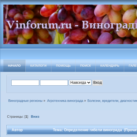
НАЧАЛО
КАТАЛОГИ
ПОМОЩЬ
ПОИСК
КАЛЕНДАРЬ
ГАЛЕ
Виноградные регионы
»
Агротехника винограда
»
Болезни, вредители, диагности
Страницы: [
1
]
Вниз
Автор
Тема: Определение гибели винограда (Прочит