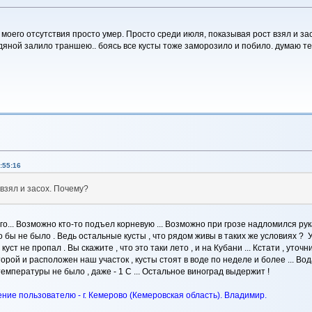
 моего отсутствия просто умер. Просто среди июля, показывая рост взял и зас
яной залило траншею.. боясь все кусты тоже заморозило и побило. думаю теп
:55:16
взял и засох. Почему?
го... Возможно кто-то подъел корневую ... Возможно при грозе надломился рук
о бы не было . Ведь остальные кусты , что рядом живы в таких же условиях ?
куст не пропал . Вы скажите , что это таки лето , и на Кубани ... Кстати , уточ
торой и расположен наш участок , кусты стоят в воде по неделе и более ... Вод
пературы не было , даже - 1 С ... Остальное виноград выдержит !
ие пользователю - г. Кемерово (Кемеровская область). Владимир.