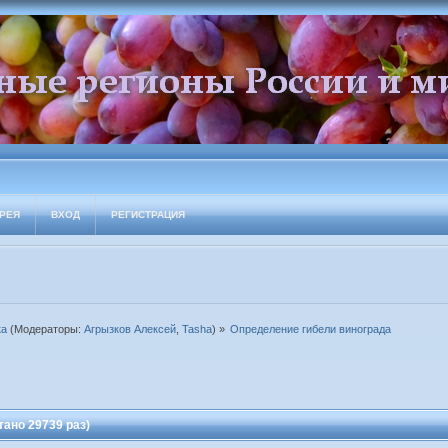
РЕЯ
ВХОД
РЕГИСТРАЦИЯ
ка
(Модераторы:
Агрызков Алексей
,
Tasha
) »
Определение гибели винограда
ано 29739 раз)