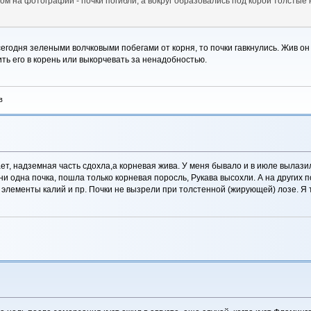
ом на фотографии - почки погибли, а вокруг образовались под корой толсты
сегодня зелеными волчковыми побегами от корня, то почки гавкнулись. Жив о
ть его в корень или выкорчевать за ненадобностью.
в
ет, надземная часть сдохла,а корневая жива. У меня бывало и в июле вылазил
ни одна почка, пошла только корневая поросль, Рукава высохли. А на других 
элементы калий и пр. Почки не вызрели при толстенной (жирующей) лозе. Я 