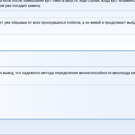
а ноль после замерзания куст ожил в августе, еще случай, когда куст Фламин
дом уже посадил замену.
лет уже обрываю от всех проснувшихся побегов, а он живой и продолжает выб
ю вывод, что надежного метода определения жизнеспособности винограда не