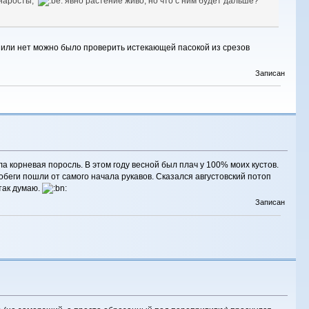
е наросты,
явно растение живо, но что с ним будет дальше?
н или нет можно было проверить истекающей пасокой из срезов
Записан
а корневая поросль. В этом году весной был плач у 100% моих кустов.
побеги пошли от самого начала рукавов. Сказался августовский потоп
так думаю.
Записан