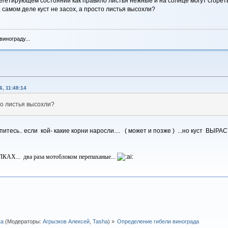
егетирующем состоянии как правило листья нежные и на солнце могут сгореть
 самом деле куст не засох, а просто листья высохли?
инограду...
, 11:48:14
то листья высохли?
опитесь.. если кой- какие корни наросли.... ( может и позже ) ...но куст ВЫРАСТ
АХ... два раза мотоблоком перепаханые...
ка
(Модераторы:
Агрызков Алексей
,
Tasha
) »
Определение гибели винограда