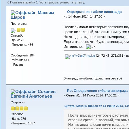
0 Пользователей и 1 Гость просматривают эту тему.
Определение гибели винограда
Максим
Шаров
«
:
14 Июня 2014, 14:27:50 »
Постоялец
После зимовки некоторые растения подм
срезе не зеленый, это опытным путем я
Спасибо
Но что делать, если почки вымерзли, п
-Дано: 73
Еще интересно что будет с виноградом
-Получено: 436
Интересно...
Сообщений: 104
iqYy7lqXFmg.jpg
(24.72 КБ, 271x361 - п
Рейтинг: 441
г. Рязань
Виноград, голубика, годжи... вот это всё
Re: Определение гибели винограда
Соханев
Евгений Анатольев
«
Ответ #1 :
14 Июня 2014, 17:50:21 »
Старожил
Цитата: Максим Шаров от 14 Июня 2014, 14:
Спасибо
После зимовки некоторые растения п
-Дано: 276
ствол на срезе не зеленый, это опы
-Получено: 1857
Но что делать, если почки вымерзли