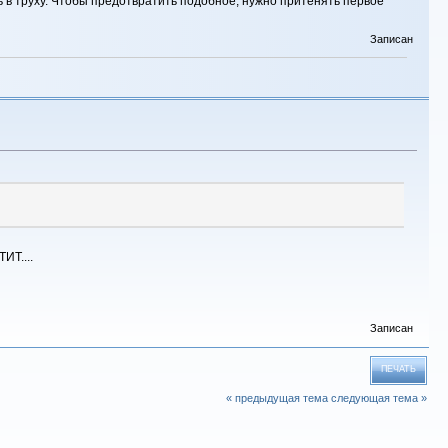
 в труху. Чтобы предотвратить подобное, нужно притенять первое
Записан
ИТ....
Записан
ПЕЧАТЬ
« предыдущая тема
следующая тема »