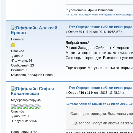
С уважением, Ирина Ивановна .
Каталог посадочного материала винограда
Re: Определение гибели винограда
Алексей
Ершов
«
Ответ #9 :
11 Июля 2016, 10:58:57 »
Новичок
Добрый день!
Регион Западная Сибирь, г. Кемерово.
Спасибо
Может и подъел кто.. читал что личинки 
-Дано: 8
Саженцы второгодки. Высажены уже ве
-Получено: 95
Сообщений: 23
Еще вопрос. Могут ли листья от жары и
Рейтинг: 95
Кемерово, Западная Сибирь.
Re: Определение гибели винограда
Софья
Ковалевская
«
Ответ #10 :
11 Июля 2016, 11:48:14 »
Модератор форума
Цитата: Алексей Ершов от 11 Июля 2016, 10
Спасибо
Саженцы второгодки. Высажены уже
-Дано: 32189
-Получено: 35537
Еще вопрос. Могут ли листья от жар
Сообщений: 4766