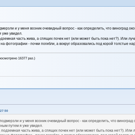
ерзли и у меня возник очевидный вопрос - как определить, что виноград око
 уже увидел.
одземная часть жива, а спящих почек нет (или может быть пока нет?). Или лу
 на фотографии - почки погибли, а вокруг образовались под корой толстые н
росмотрено 16377 раз.)
27:50
одмерзли и у меня возник очевидный вопрос - как определить, что виноград 
тным путем я уже увидел.
, подземная часть жива, а спящих почек нет (или может быть пока нет?). Или 