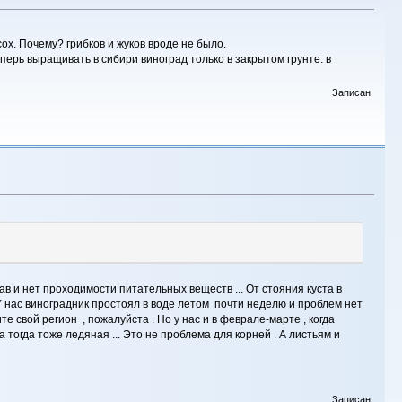
ох. Почему? грибков и жуков вроде не было.
ерь выращивать в сибири виноград только в закрытом грунте. в
Записан
ав и нет проходимости питательных веществ ... От стояния куста в
 У нас виноградник простоял в воде летом почти неделю и проблем нет
ните свой регион , пожалуйста . Но у нас и в феврале-марте , когда
а тогда тоже ледяная ... Это не проблема для корней . А листьям и
Записан