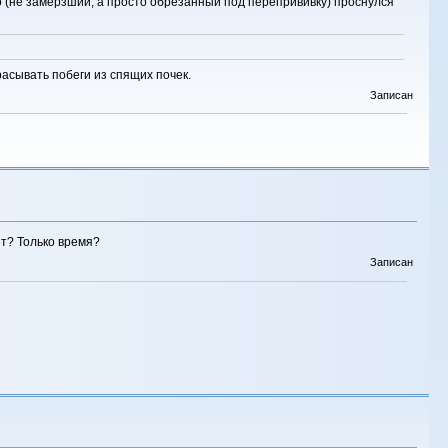
го (не замерзший, а просто обрезанный под перепрививку) проснулся
расывать побеги из спящих почек.
Записан
т? Только время?
Записан