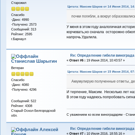
Старожил
Цитата: Максим Шаров от 14 Июня 2014, 14:
Спасибо
почки погибли, а вокруг образовали
-Дано: 4990
-Получено: 2573
У меня в этом году аналогичная истори
Сообщений: 313
корчевать,но сначала осторожно обко
Рейтинг: 2595
напрочь.Удалила.
г.Барнаул
Re: Определение гибели винограда
Станислав Шарыгин
«
Ответ #6 :
19 Июня 2014, 10:43:57 »
Ветеран
Цитата: Максим Шаров от 15 Июня 2014, 07:
Спасибо
Аккумулирую полученные ответы, де
-Дано: 4080
-Получено: 4296
И терпение, Максим. Несколько лет наз
В этом году надеюсь попробовать сигна
Сообщений: 522
Рейтинг: 4308
Старый Оскол Белгородской
С уважением ко всем виноградарям - Стани
обл.
Re: Определение гибели винограда
Алексей
Ершов
«
Ответ #7 :
10 Июля 2016, 18:55:16 »