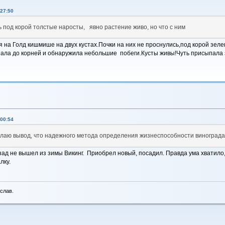
27:50
сь под корой толстые наросты, явно растение живо, но что с ним
я на Голд кишмише на двух кустах.Почки на них не проснулись,под корой зе
пала до корней и обнаружила небольшие побеги.Кусты живы!Чуть присыпала 
00:54
лаю вывод, что надежного метода определения жизнеспособности винограда
ад не вышел из зимы Викинг. Приобрел новый, посадил. Правда ума хватило, 
лку.
слав.