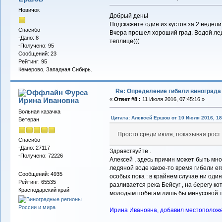
Новичок
Добрый день!
Подскажите один из кустов за 2 недели
Спасибо
Вчера прошел хороший град. Водой лед
-Дано: 8
теплице(((
-Получено: 95
Сообщений: 23
Рейтинг: 95
Кемерово, Западная Сибирь.
Re: Определение гибели винограда
Фурса
Ирина Ивановна
«
Ответ #8 :
11 Июля 2016, 07:45:16 »
Вольная казачка
Цитата: Алексей Ершов от 10 Июля 2016, 18
Ветеран
Просто среди июля, показывая рост 
Спасибо
-Дано: 27117
Здравствуйте .
-Получено: 72226
Алексей , здесь причин может быть мно
ледяной воде какое-то время гибели ег
Сообщений: 4935
особых пока : в крайнем случае ни один 
Рейтинг: 65535
разливается река Бейсуг , на берегу ко
Краснодарский край
молодым побегам лишь бы минусовой тем
Ирина Ивановна, добавил местоположен