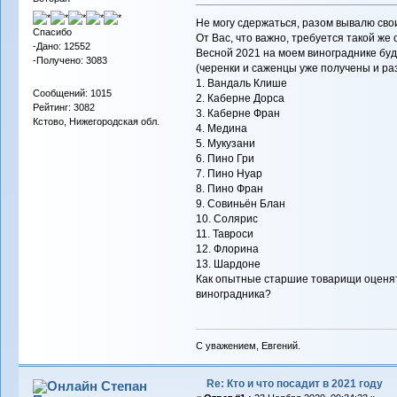
Не могу сдержаться, разом вывалю св
Спасибо
От Вас, что важно, требуется такой же 
-Дано: 12552
Весной 2021 на моем винограднике буд
-Получено: 3083
(черенки и саженцы уже получены и р
1. Вандаль Клише
Сообщений: 1015
2. Каберне Дорса
Рейтинг: 3082
3. Каберне Фран
Кстово, Нижегородская обл.
4. Медина
5. Мукузани
6. Пино Гри
7. Пино Нуар
8. Пино Фран
9. Совиньён Блан
10. Солярис
11. Тавроси
12. Флорина
13. Шардоне
Как опытные старшие товарищи оценят
виноградника?
С уважением, Евгений.
Re: Кто и что посадит в 2021 году
Степан