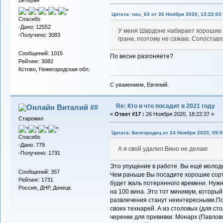
Ветеран
Цитата: nau_63 от 26 Ноября 2020, 13:22:03
Спасибо
-Дано: 12552
У меня Шардоне набирает хорошие 
-Получено: 3083
грани, поэтому не сажаю. Сопостав
Сообщений: 1015
По весне разгоняете?
Рейтинг: 3082
Кстово, Нижегородская обл.
С уважением, Евгений.
Re: Кто и что посадит в 2021 году
Виталий ##
«
Ответ #17 :
26 Ноября 2020, 18:22:37 »
Старожил
Цитата: Белгородец от 24 Ноября 2020, 09:5
Спасибо
-Дано: 779
А я свой удалил.Вино не делаю
-Получено: 1731
Это упущение в работе. Вы ещё молод
Сообщений: 357
Чем раньше Вы посадите хорошие сорт
Рейтинг: 1731
будет жаль потерянного времени. Нужн
Россия, ДНР, Донецк.
на 100 вина. Это тот минимум, который
развлечения станут неинтересными.По
своих технарей. А из столовых (для ст
черенки для прививки: Монарх (Павловс