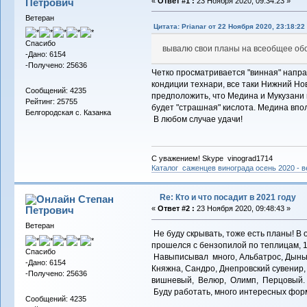
Петрович
«
Ответ #1 :
23 Ноября 2020, 09:34:23 »
Ветеран
Цитата: Prianar от 22 Ноября 2020, 23:18:22
Спасибо
вывалю свои планы на всеобщее об
-Дано: 6154
-Получено: 25636
Четко просматривается "винная" напра
кондиции технари, все таки Нижний Но
Сообщений: 4235
предположить, что Медина и Мукузани м
Рейтинг: 25755
будет "страшная" кислота. Медина впо
Белгородская с. Казанка
В любом случае удачи!
С уважением! Skype vinograd1714
Каталог саженцев винограда осень 2020 - ве
Re: Кто и что посадит в 2021 году
Степан
Петрович
«
Ответ #2 :
23 Ноября 2020, 09:48:43 »
Ветеран
Не буду скрывать, тоже есть планы! В 
прошелся с бензопилой по теплицам, 10
Спасибо
Навыписывал много, Альбатрос, Дыньк
-Дано: 6154
Княжна, Сандро, Днепровский сувенир, 
-Получено: 25636
вишневый, Велюр, Олимп, Перцовый.
Буду работать, много интересных фор
Сообщений: 4235