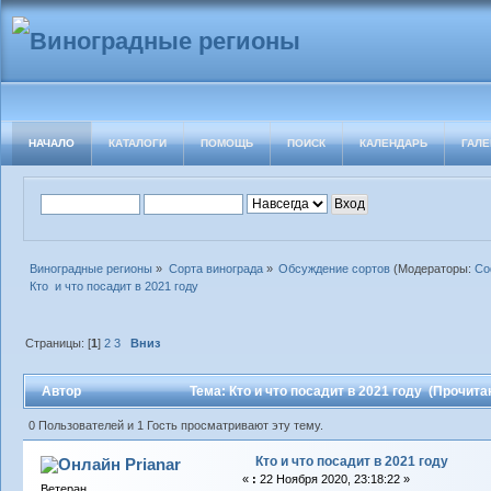
НАЧАЛО
КАТАЛОГИ
ПОМОЩЬ
ПОИСК
КАЛЕНДАРЬ
ГАЛЕ
Виноградные регионы
»
Сорта винограда
»
Обсуждение сортов
(Модераторы:
Со
Кто  и что посадит в 2021 году
Страницы: [
1
]
2
3
Вниз
Автор
Тема: Кто и что посадит в 2021 году (Прочита
0 Пользователей и 1 Гость просматривают эту тему.
Кто и что посадит в 2021 году
Prianar
«
:
22 Ноября 2020, 23:18:22 »
Ветеран