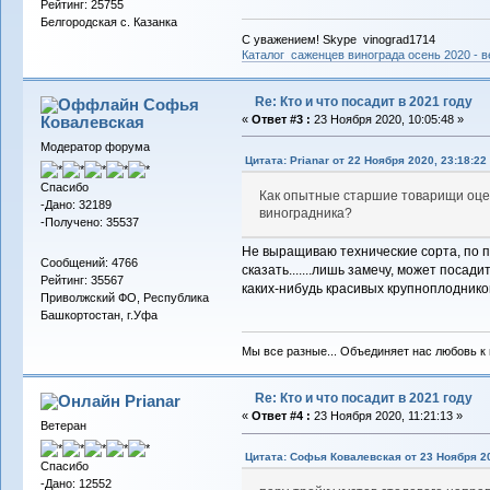
Рейтинг: 25755
Белгородская с. Казанка
С уважением! Skype vinograd1714
Каталог саженцев винограда осень 2020 - ве
Re: Кто и что посадит в 2021 году
Софья
Ковалевская
«
Ответ #3 :
23 Ноября 2020, 10:05:48 »
Модератор форума
Цитата: Prianar от 22 Ноября 2020, 23:18:22
Спасибо
Как опытные старшие товарищи оцен
-Дано: 32189
виноградника?
-Получено: 35537
Не выращиваю технические сорта, по п
Сообщений: 4766
сказать.......лишь замечу, может посад
Рейтинг: 35567
каких-нибудь красивых крупноплоднико
Приволжский ФО, Республика
Башкортостан, г.Уфа
Мы все разные... Объединяет нас любовь к в
Re: Кто и что посадит в 2021 году
Prianar
«
Ответ #4 :
23 Ноября 2020, 11:21:13 »
Ветеран
Цитата: Софья Ковалевская от 23 Ноября 20
Спасибо
-Дано: 12552