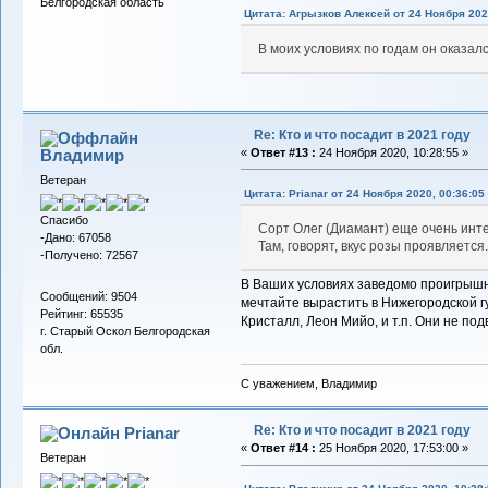
Белгородская область
Цитата: Агрызков Алексей от 24 Ноября 202
В моих условиях по годам он оказал
Re: Кто и что посадит в 2021 году
Владимиp
«
Ответ #13 :
24 Ноября 2020, 10:28:55 »
Ветеран
Цитата: Prianar от 24 Ноября 2020, 00:36:05
Спасибо
Сорт Олег (Диамант) еще очень инте
-Дано: 67058
Там, говорят, вкус розы проявляется
-Получено: 72567
В Ваших условиях заведомо проигрышн
Сообщений: 9504
мечтайте вырастить в Нижегородской г
Рейтинг: 65535
Кристалл, Леон Мийо, и т.п. Они не под
г. Старый Оскол Белгородская
обл.
С уважением, Владимир
Re: Кто и что посадит в 2021 году
Prianar
«
Ответ #14 :
25 Ноября 2020, 17:53:00 »
Ветеран