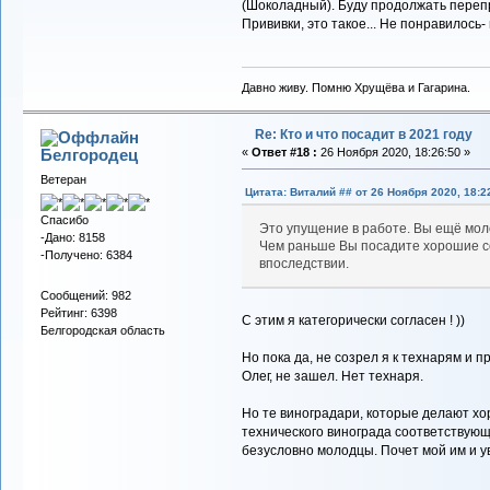
(Шоколадный). Буду продолжать перепр
Прививки, это такое... Не понравилось-
Давно живу. Помню Хрущёва и Гагарина.
Re: Кто и что посадит в 2021 году
Белгородец
«
Ответ #18 :
26 Ноября 2020, 18:26:50 »
Ветеран
Цитата: Виталий ## от 26 Ноября 2020, 18:2
Спасибо
Это упущение в работе. Вы ещё мол
-Дано: 8158
Чем раньше Вы посадите хорошие со
-Получено: 6384
впоследствии.
Сообщений: 982
Рейтинг: 6398
С этим я категорически согласен ! ))
Белгородская область
Но пока да, не созрел я к технарям и 
Олег, не зашел. Нет технаря.
Но те виноградари, которые делают хо
технического винограда соответствующ
безусловно молодцы. Почет мой им и у