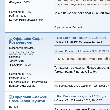
пару-тройку кустов столового напра
-Получено: 3083
крупноплодников с ранними срокам
Сообщений: 1015
Какие наиболее порадуют с Вашей точ
Рейтинг: 3082
Кстово, Нижегородская обл.
С уважением, Евгений.
Re: Кто и что посадит в 2021 году
Софья
Ковалевская
«
Ответ #5 :
23 Ноября 2020, 12:42:24 »
Модератор форума
Цитата: Prianar от 23 Ноября 2020, 11:21:13
Спасибо
Какие наиболее порадуют с Вашей т
-Дано: 32189
-Получено: 35537
Тут вариантов масса.... Лучше спросить
Гурман ранний неплох, Валёк.
Сообщений: 4766
Рейтинг: 35567
Приволжский ФО, Республика
Мы все разные... Объединяет нас любовь к в
Башкортостан, г.Уфа
Re: Кто и что посадит в 2021 году
Алексей
Евгеньевич Жуйков
«
Ответ #6 :
23 Ноября 2020, 19:30:17 »
Ветеран
Раздумываю о подарке Елене , не знаю