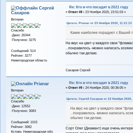
Re: Кто и что посадит в 2021 году
Сергей
Сахаров
«
Ответ #8 :
23 Ноября 2020, 23:51:03 »
Ветеран
Цитата: Prianar от 23 Ноября 2020, 11:21:13
Спасибо
Какие наиболее порадуют с Вашей т
-Дано: 26344
-Получено: 3275
На вкус на цвет-у каждого свои "флам
...понравилось -можно написать хозяин
Сообщений: 514
обычно так делаю.
Рейтинг: 3277
Нижегородская область
Сахаров Сергей
Re: Кто и что посадит в 2021 году
Prianar
«
Ответ #9 :
24 Ноября 2020, 00:36:05 »
Ветеран
Цитата: Сергей Сахаров от 23 Ноября 2020, 
Спасибо
-Дано: 12552
На вкус на цвет-у каждого свои "фл
-Получено: 3083
...понравилось -можно написать хозя
обычно так делаю.
Сообщений: 1015
Рейтинг: 3082
Сорт Олег (Диамант) еще очень интерес
Кстово, Нижегородская обл.