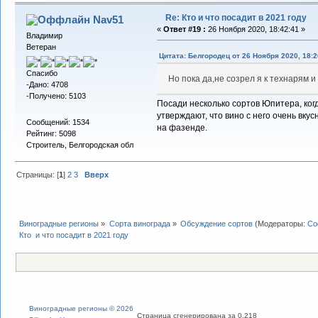
Re: Кто и что посадит в 2021 году
Nav51
«
Ответ #19 :
26 Ноября 2020, 18:42:41 »
Владимир
Ветеран
Цитата: Белгородец от 26 Ноября 2020, 18:2
Спасибо
Но пока да,не созрел я к технарям 
-Дано: 4708
-Получено: 5103
Посади несколько сортов Юпитера, ког
утверждают, что вино с него очень вкус
Сообщений: 1534
на фазенде.
Рейтинг: 5098
Строитель, Белгородская обл
Страницы: [
1
]
2
3
Вверх
Виноградные регионы
»
Сорта винограда
»
Обсуждение сортов
(Модераторы:
Со
Кто  и что посадит в 2021 году
Виноградные регионы © 2026
Страница сгенерирована за 0.218