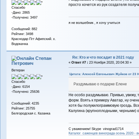
просто хочется из рук создателя получи
Спасибо
-Дано: 2865
-Получено: 3497
я не волшебник , я хочу учиться
Сообщений: 882
Рейтинг: 3498
Краснодар Пгт Афипский. х.
Водокачка
Re: Кто и что посадит в 2021 году
Степан
Петрович
«
Ответ #7 :
23 Ноября 2020, 20:04:30 »
Ветеран
Цитата: Алексей Евгеньевич Жуйков от 23 Н
Спасибо
Раздумываю о подарке Елене
-Дано: 6154
-Получено: 25636
Не особо раздумываю. Привью, увижу, 
форм. Взять к примеру Аватар, ну очен
Сообщений: 4235
хотя бы полукилограммовую гроздь. Вс
Рейтинг: 25755
Калугина (крупноплодными, черными) 
Белгородская с. Казанка
С уважением! Skype vinograd1714
Каталог саженцев винограда осень 2020 - ве