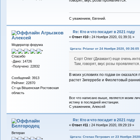
говорят, вкус розы проявляется.
С уважением, Евгений.
Re: Кто и что посадит в 2021 году
Агрызков
Алексей
«
Ответ #10 :
24 Ноября 2020, 01:39:31 »
Модератор форума
Цитата: Prianar от 24 Ноября 2020, 00:36:05
Спасибо
Сорт Олег (Диамант) еще очень инте
-Дано: 14726
Там, говорят, вкус розы проявляется
-Получено: 22832
В моих условиях по годам он оказался 
Сообщений: 3913
растет Зигерребе и Фиолетовый ранни
Рейтинг: 22870
Ст-ца Вёшенская Ростовская
область
Все что написано выше, является моим лич
истину в последней инстанции.
С уважением, Алексей
Re: Кто и что посадит в 2021 году
Белгородец
«
Ответ #11 :
24 Ноября 2020, 09:29:19 »
Ветеран
Цитата: Степан Петрович от 23 Ноября 2020,