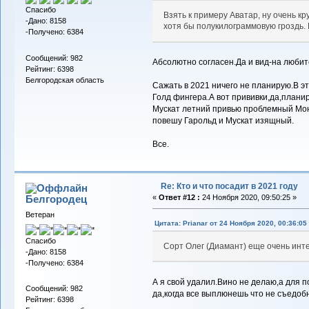
Спасибо
Взять к примеру Аватар, ну очень к
-Дано: 8158
хотя бы полукилограммовую гроздь.
-Получено: 6384
Сообщений: 982
Абсолютно согласен.Да и вид-на любит
Рейтинг: 6398
Белгородская область
Сажать в 2021 ничего не планирую.В э
Голд фингера.А вот прививки,да,планир
Мускат летний привью проблемный Мона
повешу Гарольд и Мускат изящный.
Все.
Re: Кто и что посадит в 2021 году
Белгородец
«
Ответ #12 :
24 Ноября 2020, 09:50:25 »
Ветеран
Цитата: Prianar от 24 Ноября 2020, 00:36:05
Спасибо
Сорт Олег (Диамант) еще очень инт
-Дано: 8158
-Получено: 6384
А я свой удалил.Вино не делаю,а для по
Сообщений: 982
да,когда все выплюнешь что не съедоб
Рейтинг: 6398