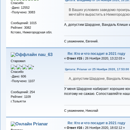
Цитата: Владимиp от 24 Ноября 2020, 10:28:
Спасибо
-Дано: 12552
В Ваших условиях заведомо проигры
-Получено: 3083
мечтайте вырастить в Нижегородско
Сообщений: 1015
А, допустим Шардоне, Вандаль Клише 
Рейтинг: 3082
Кстово, Нижегородская обл.
С уважением, Евгений.
Re: Кто и что посадит в 2021 году
nau_63
«
Ответ #15 :
26 Ноября 2020, 13:22:03 »
Старожил
Цитата: Prianar от 25 Ноября 2020, 17:53:00
Спасибо
-Дано: 606
А, допустим Шардоне, Вандаль Кли
-Получено: 1107
У меня Шардоне набирает хорошие кон
Сообщений: 254
поэтому не сажаю. Сопоставляйте наш
Рейтинг: 1109
г.Тольятти
С уважением, Николай
Re: Кто и что посадит в 2021 году
Prianar
«
Ответ #16 :
26 Ноября 2020, 18:02:12 »