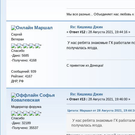
Мы все разные... Объединяет нас любовь к в
Re: Кишмиш Джин
Маршал
«
Ответ #12 :
28 Августа 2021, 19:44:16 »
Сергей
Ветеран
У нас ребята знакомые ГК работали по 
получалась ягода.
Спасибо
-Дано: 5685
-Получено: 4168
С приветом из Донецка!
Сообщений: 939
Рейтинг: 4167
ДНР, РФ
Re: Кишмиш Джин
Софья
Ковалевская
«
Ответ #13 :
28 Августа 2021, 19:46:00 »
Модератор форума
Цитата: Маршал от 28 Августа 2021, 19:44:1
Спасибо
У нас ребята знакомые ГК работали 
-Дано: 32189
получалась ягода.
-Получено: 35537