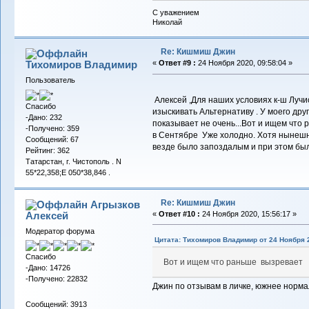
С уважением
Николай
Re: Кишмиш Джин
Тихомиров Владимир
«
Ответ #9 :
24 Ноября 2020, 09:58:04 »
Пользователь
Алексей ,Для наших условиях к-ш Лучи
Спасибо
изыскивать Альтернативу . У моего дру
-Дано: 232
показывает не очень...Вот и ищем что
-Получено: 359
в Сентябре Уже холодно. Хотя нынешни
Сообщений: 67
везде было запоздалым и при этом бы
Рейтинг: 362
Татарстан, г. Чистополь . N
55*22,358;E 050*38,846 .
Re: Кишмиш Джин
Агрызков
Алексей
«
Ответ #10 :
24 Ноября 2020, 15:56:17 »
Модератор форума
Цитата: Тихомиров Владимир от 24 Ноября 2
Спасибо
Вот и ищем что раньше вызревает
-Дано: 14726
-Получено: 22832
Джин по отзывам в личке, южнее норма
Сообщений: 3913