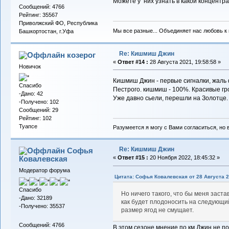
Можете у них узнать в какой концентр
Сообщений: 4766
Рейтинг: 35567
Приволжский ФО, Республика
Мы все разные... Объединяет нас любовь к в
Башкортостан, г.Уфа
Re: Кишмиш Джин
козерог
«
Ответ #14 :
28 Августа 2021, 19:58:58 »
Новичок
Кишмиш Джин - первые сигналки, жаль ф
Спасибо
Пестрого. кишмиш - 100%. Красивые гроз
-Дано: 42
Уже давно сьели, перешли на Золотце.
-Получено: 102
Сообщений: 29
Рейтинг: 102
Туапсе
Разумеется я могу с Вами согласиться, но 
Re: Кишмиш Джин
Софья
Ковалевская
«
Ответ #15 :
20 Ноября 2022, 18:45:32 »
Модератор форума
Цитата: Софья Ковалевская от 28 Августа 2
Спасибо
Но ничего такого, что бы меня заст
-Дано: 32189
как будет плодоносить на следующий
-Получено: 35537
размер ягод не смущает.
Сообщений: 4766
В этом сезоне мнение по км Джин не п