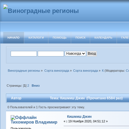
НАЧАЛО
КАТАЛОГИ
ПОМОЩЬ
ПОИСК
КАЛЕНДАРЬ
ГАЛЕ
Виноградные регионы
»
Сорта винограда
»
Сорта винограда
»
К
(Модераторы:
С
Страницы: [
1
]
2
Вниз
Автор
Тема: Кишмиш Джин (Прочитано 6584 раз)
0 Пользователей и 1 Гость просматривают эту тему.
Кишмиш Джин
Тихомиров Владимир
«
:
19 Ноября 2020, 04:51:12 »
Пользователь