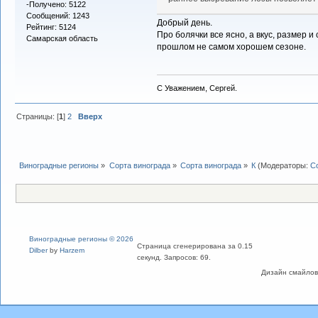
-Получено: 5122
Сообщений: 1243
Добрый день.
Рейтинг: 5124
Про болячки все ясно, а вкус, размер и
Самарская область
прошлом не самом хорошем сезоне.
С Уважением, Сергей.
Страницы: [
1
]
2
Вверх
Виноградные регионы
»
Сорта винограда
»
Сорта винограда
»
К
(Модераторы:
С
Виноградные регионы © 2026
Страница сгенерирована за 0.15
Dilber
by
Harzem
секунд. Запросов: 69.
Дизайн смайлов "