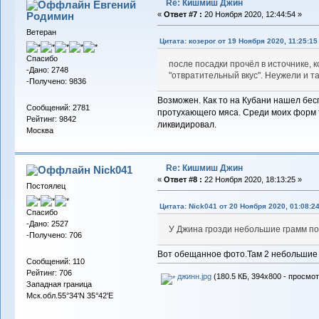
Re: Кишмиш Джин
Евгений
Родимин
«
Ответ #7 :
20 Ноября 2020, 12:44:54 »
Ветеран
Цитата: козерог от 19 Ноября 2020, 11:25:15
Спасибо
после посадки прочёл в источнике, к
-Дано: 2748
"отвратительный вкус". Неужели и т
-Получено: 9836
Возможен. Как то на Кубани нашел бес
Сообщений: 2781
протухающего мяса. Среди моих форм т
Рейтинг: 9842
ликвидировал.
Москва
Re: Кишмиш Джин
Nick041
«
Ответ #8 :
22 Ноября 2020, 18:13:25 »
Постоялец
Цитата: Nick041 от 20 Ноября 2020, 01:08:2
Спасибо
-Дано: 2527
У Джина грозди небольшие грамм по
-Получено: 706
Вот обещанное фото.Там 2 небольшие 
Сообщений: 110
Рейтинг: 706
джинн.jpg
(180.5 КБ, 394x800 - просмот
Западная граница
Мск.обл.55°34'N 35°42'E