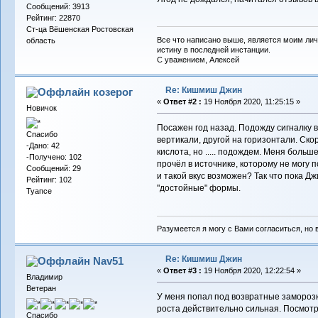
Сообщений: 3913
Рейтинг: 22870
Ст-ца Вёшенская Ростовская
Все что написано выше, является моим лич
область
истину в последней инстанции.
С уважением, Алексей
Re: Кишмиш Джин
козерог
«
Ответ #2 :
19 Ноября 2020, 11:25:15 »
Новичок
Посажен год назад. Подожду сигналку в
Спасибо
вертикали, другой на горизонтали. Скор
-Дано: 42
кислота, но ..... подождем. Меня боль
-Получено: 102
прочёл в источнике, которому не могу п
Сообщений: 29
и такой вкус возможен? Так что пока Д
Рейтинг: 102
"достойные" формы.
Туапсе
Разумеется я могу с Вами согласиться, но 
Re: Кишмиш Джин
Nav51
«
Ответ #3 :
19 Ноября 2020, 12:22:54 »
Владимир
Ветеран
У меня попал под возвратные заморозк
роста действительно сильная. Посмот
Спасибо