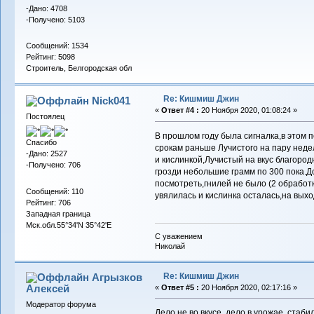
-Дано: 4708
-Получено: 5103
Сообщений: 1534
Рейтинг: 5098
Строитель, Белгородская обл
Re: Кишмиш Джин
Nick041
«
Ответ #4 :
20 Ноября 2020, 01:08:24 »
Постоялец
В прошлом году была сигналка,в этом 
Спасибо
срокам раньше Лучистого на пару недел
-Дано: 2527
и кислинкой,Лучистый на вкус благоро
-Получено: 706
грозди небольшие грамм по 300 пока.Д
посмотреть,гнилей не было (2 обработ
Сообщений: 110
увялилась и кислинка осталась,на вых
Рейтинг: 706
Западная граница
Мск.обл.55°34'N 35°42'E
С уважением
Николай
Re: Кишмиш Джин
Агрызков
Алексей
«
Ответ #5 :
20 Ноября 2020, 02:17:16 »
Модератор форума
Дело не во вкусе, дело в урожае, стаб