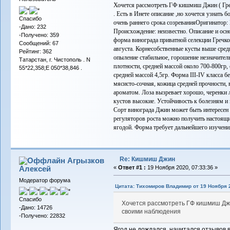
Хочется рассмотреть ГФ кишмиш Джин ( Гре
. Есть в Инете описание ,но хочется узнать
Спасибо
очень раннего срока созреванияОригинатор:
-Дано: 232
Происхождение: неизвестно. Описание и осн
-Получено: 359
форма винограда приватной селекции Гречко
Сообщений: 67
августа. Корнесобственные кусты выше сред
Рейтинг: 362
опыление стабильное, горошение незначитель
Татарстан, г. Чистополь . N
плотности, средней массой около 700-800гр,
55*22,358;E 050*38,846 .
средней массой 4,5гр. Форма III-IV класса 
мясисто-сочная, кожица средней прочности,
ароматом. Лоза вызревает хорошо, черенки 
кустов высокие. Устойчивость к болезням и 
Сорт винограда Джин может быть интересен 
регуляторов роста можно получить настоящ
ягодой. Форма требует дальнейшего изучени
Re: Кишмиш Джин
Агрызков
Алексей
«
Ответ #1 :
19 Ноября 2020, 07:33:36 »
Модератор форума
Цитата: Тихомиров Владимир от 19 Ноября 2
Спасибо
Хочется рассмотреть ГФ кишмиш Джин
-Дано: 14726
своими наблюдения
-Получено: 22832
Ягод не дождался, начитался отзывов 