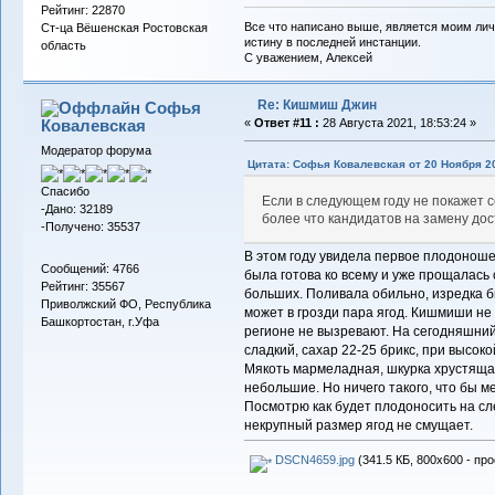
Рейтинг: 22870
Все что написано выше, является моим лич
Ст-ца Вёшенская Ростовская
истину в последней инстанции.
область
С уважением, Алексей
Re: Кишмиш Джин
Софья
Ковалевская
«
Ответ #11 :
28 Августа 2021, 18:53:24 »
Модератор форума
Цитата: Софья Ковалевская от 20 Ноября 20
Спасибо
Если в следующем году не покажет 
-Дано: 32189
более что кандидатов на замену дос
-Получено: 35537
В этом году увидела первое плодонош
Сообщений: 4766
была готова ко всему и уже прощалась 
Рейтинг: 35567
больших. Поливала обильно, изредка б
Приволжский ФО, Республика
может в грозди пара ягод. Кишмиши не
Башкортостан, г.Уфа
регионе не вызревают. На сегодняшний 
сладкий, сахар 22-25 брикс, при высоко
Мякоть мармеладная, шкурка хрустящая
небольшие. Но ничего такого, что бы м
Посмотрю как будет плодоносить на сл
некрупный размер ягод не смущает.
DSCN4659.jpg
(341.5 КБ, 800x600 - пр