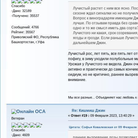
Спасибо
Лучистый растет с ним все ясно. По
-Дано: 32189
сезоне ждал сигналки но не получил
-Получено: 35537
Вопрос к виноградарям имеющим Джи
лучше. По отзывам правда без сравн
Сообщений: 4766
одно и то же смысл иметь два сорта
Рейтинг: 35567
Лучистого ни какая, срок созревания
Приволжский ФО, Республика
ягоды и грозди. Если раньше Лучист
Башкортостан, г.Уфа
дальнейшем Джин.
Лучистый рос, лет пять, все пять лет 
пофигу, в зиму уходили полубольные м
Урожая у Лучистого не видела. Джин о
активно и практически до самых кончик
оидиум, но не критично, раннее вызре
внимание.
Мы все разные... Объединяет нас любовь к в
Re: Кишмиш Джин
ОСА
«
Ответ #19 :
09 Февраля 2023, 13:40:29 »
Ветеран
Цитата: Софья Ковалевская от 09 Февраля 2
Спасибо
-Дано: 4609
раннее вызревание лозы позволяет