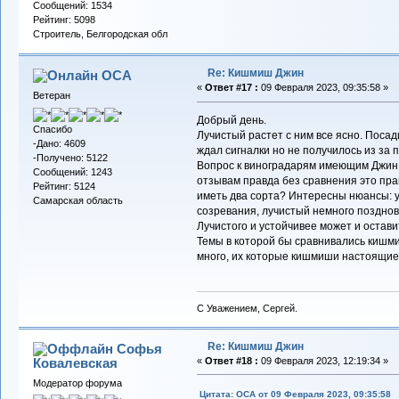
Сообщений: 1534
Рейтинг: 5098
Строитель, Белгородская обл
Re: Кишмиш Джин
ОСА
«
Ответ #17 :
09 Февраля 2023, 09:35:58 »
Ветеран
Добрый день.
Спасибо
Лучистый растет с ним все ясно. Посад
-Дано: 4609
ждал сигналки но не получилось из за 
-Получено: 5122
Вопрос к виноградарям имеющим Джин и
Сообщений: 1243
отзывам правда без сравнения это прак
Рейтинг: 5124
иметь два сорта? Интересны нюансы: ус
Самарская область
созревания, лучистый немного позднова
Лучистого и устойчивее может и остав
Темы в которой бы сравнивались кишми
много, их которые кишмиши настоящие 
С Уважением, Сергей.
Re: Кишмиш Джин
Софья
Ковалевская
«
Ответ #18 :
09 Февраля 2023, 12:19:34 »
Модератор форума
Цитата: ОСА от 09 Февраля 2023, 09:35:58