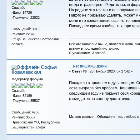
ягода и разноцвет. Родительская фор
Спасибо
На родине эта г.ф. так и не получила п
-Дано: 14726
Никого не призываю удалять, может у к
-Получено: 22832
меня в то время появилось что-то ново
Последнее время вообще технари при
Сообщений: 3913
Рейтинг: 22870
Ст-ца Вёшенская Ростовская
Все что написано выше, является моим лич
область
истину в последней инстанции.
С уважением, Алексей
Re: Кишмиш Джин
Софья
Ковалевская
«
Ответ #6 :
20 Ноября 2020, 07:27:42 »
Модератор форума
Посадила в прошлом году саженцем. Си
лоза вызрела без проблем. Кишмиши не
Спасибо
следующем году не покажет себя хорош
-Дано: 32189
кандидатов на замену достаточно.
-Получено: 35537
Сообщений: 4766
Мы все разные... Объединяет нас любовь к в
Рейтинг: 35567
Приволжский ФО, Республика
Башкортостан, г.Уфа