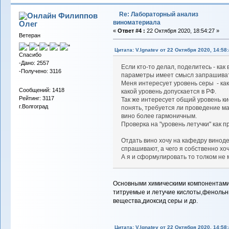
Re: Лабораторный анализ
Филиппов
виноматериала
Олег
«
Ответ #4 :
22 Октября 2020, 18:54:27 »
Ветеран
Цитата: V.Ignatev от 22 Октября 2020, 14:58
Спасибо
-Дано: 2557
Если кто-то делал, поделитесь - как
-Получено: 3116
параметры имеет смысл запрашива
Меня интересует уровень серы - как
Сообщений: 1418
какой уровень допускается в РФ.
Рейтинг: 3117
Так же интересует общий уровень ки
г.Волгоград
понять, требуется ли проведение м
вино более гармоничным.
Проверка на "уровень летучки" как 
Отдать вино хочу на кафедру виноде
спрашивают, а чего я собственно хоч
А я и сформулировать то толком не м
Основными химическими компонентами 
титруемые и летучие кислоты,фенольн
вещества,диоксид серы и др.
Цитата: V.Ignatev от 22 Октября 2020, 14:58