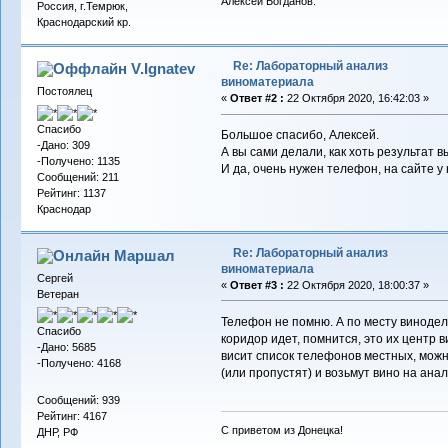
Алексей Богданов.
Россия, г.Темрюк,
Краснодарский кр.
Re: Лабораторный анализ
V.Ignatev
виноматериала
Постоялец
«
Ответ #2 :
22 Октября 2020, 16:42:03 »
Спасибо
Большое спасибо, Алексей.
-Дано: 309
А вы сами делали, как хоть результат в
-Получено: 1135
И да, очень нужен телефон, на сайте у 
Сообщений: 211
Рейтинг: 1137
Краснодар
Re: Лабораторный анализ
Маршал
виноматериала
Сергей
«
Ответ #3 :
22 Октября 2020, 18:00:37 »
Ветеран
Телефон не помню. А по месту винодел
Спасибо
коридор идет, помнится, это их центр в
-Дано: 5685
висит список телефонов местных, можно
-Получено: 4168
(или пропустят) и возьмут вино на анал
Сообщений: 939
Рейтинг: 4167
С приветом из Донецка!
ДНР, РФ