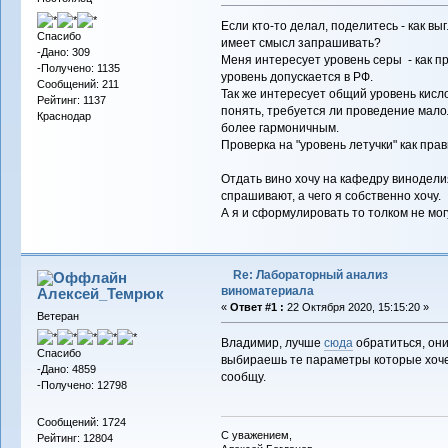
Если кто-то делал, поделитесь - как в
Спасибо
имеет смысл запрашивать?
-Дано: 309
Меня интересует уровень серы - как пр
-Получено: 1135
уровень допускается в РФ.
Сообщений: 211
Так же интересует общий уровень кисл
Рейтинг: 1137
понять, требуется ли проведение мало
Краснодар
более гармоничным.
Проверка на "уровень летучки" как пра
Отдать вино хочу на кафедру виноделия
спрашивают, а чего я собственно хочу.
А я и сформулировать то толком не мог
Re: Лабораторный анализ
виноматериала
Алексей_Темрюк
«
Ответ #1 :
22 Октября 2020, 15:15:20 »
Ветеран
Владимир, лучше
сюда
обратиться, они
Спасибо
выбираешь те параметры которые хоче
-Дано: 4859
сообщу.
-Получено: 12798
Сообщений: 1724
С уважением,
Рейтинг: 12804