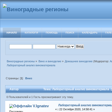
НАЧАЛО
КАТАЛОГИ
ПОМОЩЬ
ПОИСК
КАЛЕНДАРЬ
ГАЛЕ
Виноградные регионы
»
Вино и виноделие
»
Домашнее виноделие
(Модератор:
А
Лабораторный анализ виноматериала
Страницы: [
1
]
Вниз
Автор
Тема: Лабораторный анализ виноматериала (
0 Пользователей и 1 Гость просматривают эту тему.
Лабораторный анализ виноматериа
V.Ignatev
«
:
22 Октября 2020, 14:58:41 »
Постоялец