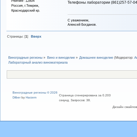
Рейтинг: 12804
Телефоны лаборатории (861)257-57-04
Россия, г.Темрюк,
Краснодарский кр.
С уважением,
Алексей Богданов.
Страницы: [
1
]
Вверх
Виноградные регионы
»
Вино и виноделие
»
Домашнее виноделие
(Модератор:
А
Лабораторный анализ виноматериала
Виноградные регионы © 2026
Страница сгенерирована за 0.203
Dilber
by
Harzem
секунд. Запросов: 38.
Дизайн смайлов "