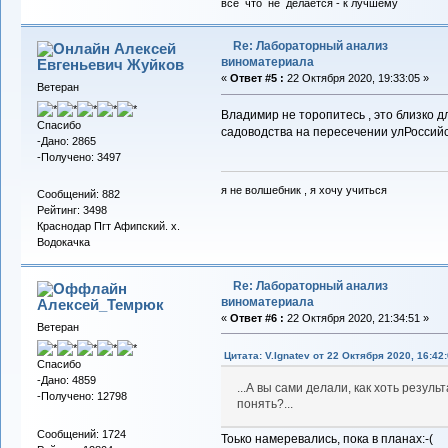
все что не делается - к лучшему
Re: Лабораторный анализ
Алексей
виноматериала
Евгеньевич Жуйков
«
Ответ #5 :
22 Октября 2020, 19:33:05 »
Ветеран
Владимир не торопитесь , это близко 
Спасибо
садоводства на пересечении улРоссийс
-Дано: 2865
-Получено: 3497
я не волшебник , я хочу учиться
Сообщений: 882
Рейтинг: 3498
Краснодар Пгт Афипский. х.
Водокачка
Re: Лабораторный анализ
виноматериала
Алексей_Темрюк
«
Ответ #6 :
22 Октября 2020, 21:34:51 »
Ветеран
Цитата: V.Ignatev от 22 Октября 2020, 16:42
Спасибо
-Дано: 4859
...А вы сами делали, как хоть резуль
-Получено: 12798
понять?...
Сообщений: 1724
Тоько намеревались, пока в планах:-(