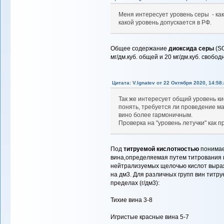
Меня интересует уровень серы - как
какой уровень допускается в РФ.
Общее содержание
диоксида серы
(S
мг/дм.куб. общей и 20 мг/дм.куб. свобод
Цитата: V.Ignatev от 22 Октября 2020, 14:58
Так же интересует общий уровень ки
понять, требуется ли проведение м
вино более гармоничным.
Проверка на "уровень летучки" как 
Под
титруемой кислотностью
понимае
вина,определяемая путем титрования 
нейтрализуемых щелочью кислот выраж
на дм3. Для различных групп вин титр
пределах (г/дм3):
Тихие вина 3-8
Игристые красные вина 5-7