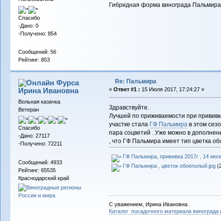
Гибридная форма винограда Пальмира (
Спасибо
-Дано: 0
-Получено: 854
Сообщений: 56
Рейтинг: 853
Re: Пальмира
Фурса
Ирина Ивановна
«
Ответ #1 :
15 Июля 2017, 17:24:27 »
Вольная казачка
Здравствуйте.
Ветеран
Лучшей по приживаемости при прививк
участке стала
ГФ Пальмира
в этом сезо
Спасибо
пара соцветий . Уже можно в дополнен
-Дано: 27117
, что ГФ Пальмира имеет тип цветка об
-Получено: 72211
ГФ Пальмира, прививка 2017г , 14 июля
Сообщений: 4933
ГФ Пальмира , цветок обоеполый.jpg
(2
Рейтинг: 65535
Краснодарский край
С уважением, Ирина Ивановна .
Каталог посадочного материала винограда