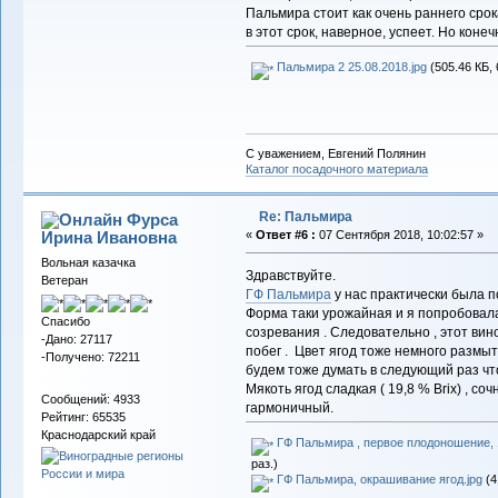
Пальмира стоит как очень раннего срока
в этот срок, наверное, успеет. Но коне
Пальмира 2 25.08.2018.jpg
(505.46 КБ, 
С уважением, Евгений Полянин
Каталог посадочного материала
Re: Пальмира
Фурса
Ирина Ивановна
«
Ответ #6 :
07 Сентября 2018, 10:02:57 »
Вольная казачка
Здравствуйте.
Ветеран
ГФ Пальмира
у нас практически была по
Форма таки урожайная и я попробовала е
Спасибо
созревания . Следовательно , этот вино
-Дано: 27117
побег . Цвет ягод тоже немного размыт
-Получено: 72211
будем тоже думать в следующий раз что
Мякоть ягод сладкая ( 19,8 % Brix) , соч
Сообщений: 4933
гармоничный.
Рейтинг: 65535
Краснодарский край
ГФ Пальмира , первое плодоношение, 1
раз.)
ГФ Пальмира, окрашивание ягод.jpg
(4