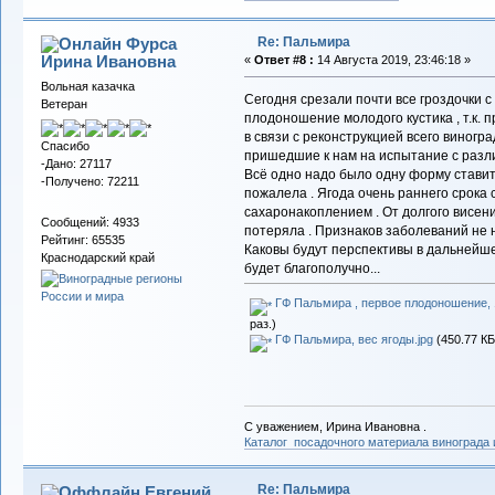
Re: Пальмира
Фурса
Ирина Ивановна
«
Ответ #8 :
14 Августа 2019, 23:46:18 »
Вольная казачка
Сегодня срезали почти все гроздочки с
Ветеран
плодоношение молодого кустика , т.к. 
в связи с реконструкцией всего виногр
Спасибо
пришедшие к нам на испытание с разли
-Дано: 27117
Всё одно надо было одну форму ставит
-Получено: 72211
пожалела . Ягода очень раннего срока 
сахаронакоплением . От долгого висения
Сообщений: 4933
потеряла . Признаков заболеваний не 
Рейтинг: 65535
Каковы будут перспективы в дальнейше
Краснодарский край
будет благополучно...
ГФ Пальмира , первое плодоношение, 1
раз.)
ГФ Пальмира, вес ягоды.jpg
(450.77 КБ
С уважением, Ирина Ивановна .
Каталог посадочного материала винограда
Re: Пальмира
Евгений