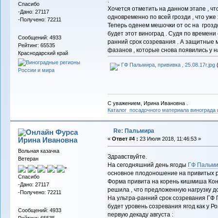
.
Спасибо
Хочется отметить на данном этапе , ч
-Дано: 27117
одновременно по всей грозди , что уже
-Получено: 72211
Теперь оденем мешочки от ос на гроздоч
будет этот виноград . Судя по времени
Сообщений: 4933
ранний срок созревания . А защитные м
Рейтинг: 65535
фазанов , которые снова появились у на
Краснодарский край
ГФ Пальмира, прививка , 25.08.17г.jpg
(
С уважением, Ирина Ивановна .
Каталог посадочного материала винограда
Re: Пальмира
Фурса
Ирина Ивановна
«
Ответ #4 :
23 Июля 2018, 11:46:53 »
Вольная казачка
Здравствуйте.
Ветеран
На сегодняшний день ягоды
ГФ Пальм
основное плодоношение на привитых ру
Спасибо
Форма привита на корень кишмиша Конда
-Дано: 27117
решила , что предложенную нагрузку д
-Получено: 72211
На ультра-ранний срок созревания ГФ 
будет уровень созревания ягод как у Рош
Сообщений: 4933
первую декаду августа :