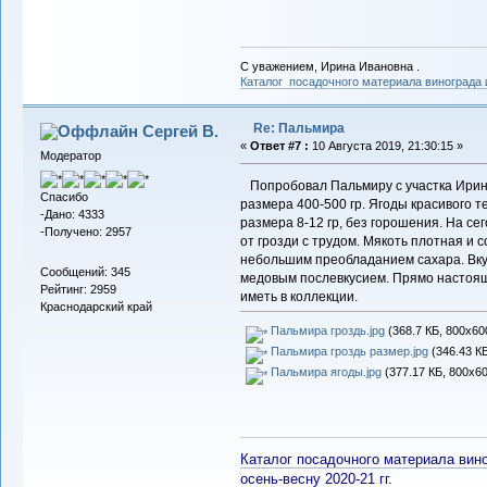
С уважением, Ирина Ивановна .
Каталог посадочного материала винограда
Re: Пальмира
Сергей В.
«
Ответ #7 :
10 Августа 2019, 21:30:15 »
Модератор
Попробовал Пальмиру с участка Ирин
Спасибо
размера 400-500 гр. Ягоды красивого т
-Дано: 4333
размера 8-12 гр, без горошения. На се
-Получено: 2957
от грозди с трудом. Мякоть плотная и с
небольшим преобладанием сахара. Вкус 
Сообщений: 345
медовым послевкусием. Прямо настоящ
Рейтинг: 2959
иметь в коллекции.
Краснодарский край
Пальмира гроздь.jpg
(368.7 КБ, 800x60
Пальмира гроздь размер.jpg
(346.43 КБ
Пальмира ягоды.jpg
(377.17 КБ, 800x60
Каталог посадочного материала вино
осень-весну 2020-21 гг.