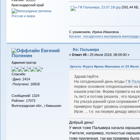
Рейтинг: 65535
Краснодарский край
ГФ Пальмира, 23.07.18г.jpg
(591.44 КБ,
С уважением, Ирина Ивановна .
Каталог посадочного материала винограда
Re: Пальмира
Евгений
Полянин
«
Ответ #5 :
25 Июля 2018, 08:09:00 »
Администратор
Цитата: Фурса Ирина Ивановна от 23 Июля 2
Спасибо
Здравствуйте.
-Дано: 2414
На сегодняшний день ягоды
ГФ Пал
-Получено: 16818
первое основное плодоношение на п
нашем участке. Форма привита на ко
Сообщений: 1324
ть лет) и потому решила , что пред
Рейтинг: 17073
На ультра-ранний срок созревания Г
Волгоградская обл., г.Камышин
примерно будет уровень созревания
Ирэн .... т.е. на первую декаду августа
Добрый день!
У меня тоже Пальмира начала окрашива
Учителя, например, полностью окрашен
тоже приличная, так как прививка была 