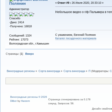
Полянин
«
Ответ #9 :
26 Июля 2020, 20:33:10 »
Администратор
Небольшое видео о г/ф Пальмира в те
Спасибо
-Дано: 2414
-Получено: 16818
С уважением, Евгений Полянин
Сообщений: 1324
Каталог посадочного материала
Рейтинг: 17073
Волгоградская обл., г.Камышин
Страницы: [
1
]
Вверх
Виноградные регионы
»
Сорта винограда
»
Сорта винограда
»
П
(Модераторы:
С
Виноградные регионы © 2026
Страница сгенерирована за 0.178
Dilber
by
Harzem
секунд. Запросов: 58.
Дизайн смайлов "