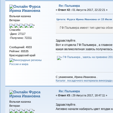
Re: Пальмира
Фурса
Ирина Ивановна
«
Ответ #2 :
01 Августа 2017, 22:22:21 »
Вольная казачка
Цитата: Фурса Ирина Ивановна от 15 Июля 2
Ветеран
ГФ Пальмира имеет тип цветка обое
Спасибо
-Дано: 27117
-Получено: 72211
Здравствуйте.
Вот и отцвела ГФ Пальмира , а главное
Сообщений: 4933
какая великолепная завязь получилась 
Рейтинг: 65535
Краснодарский край
ГФ Пальмира , завязь на прививке 2017
С уважением, Ирина Ивановна .
Каталог посадочного материала винограда
Re: Пальмира
Фурса
Ирина Ивановна
«
Ответ #3 :
29 Августа 2017, 18:47:11 »
Вольная казачка
Здравствуйте.
Ветеран
Активно начали набирать цвет ягодки н