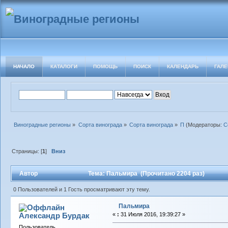
НАЧАЛО
КАТАЛОГИ
ПОМОЩЬ
ПОИСК
КАЛЕНДАРЬ
ГАЛЕ
Виноградные регионы
»
Сорта винограда
»
Сорта винограда
»
П
(Модераторы:
С
Страницы: [
1
]
Вниз
Автор
Тема: Пальмира (Прочитано 2204 раз)
0 Пользователей и 1 Гость просматривают эту тему.
Пальмира
Александр Бурдак
«
:
31 Июля 2016, 19:39:27 »
Пользователь