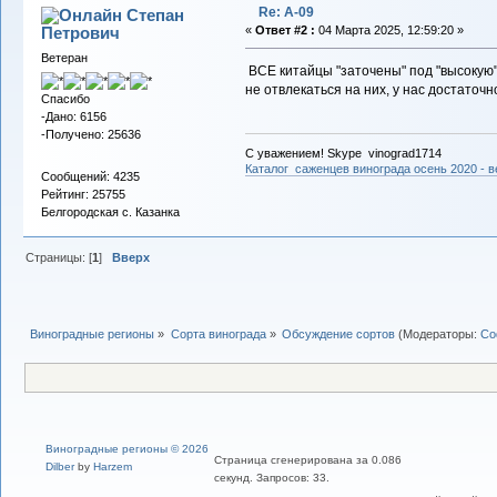
Re: А-09
Степан
Петрович
«
Ответ #2 :
04 Марта 2025, 12:59:20 »
Ветеран
ВСЕ китайцы "заточены" под "высокую"
не отвлекаться на них, у нас достаточ
Спасибо
-Дано: 6156
-Получено: 25636
С уважением! Skype vinograd1714
Каталог саженцев винограда осень 2020 - ве
Сообщений: 4235
Рейтинг: 25755
Белгородская с. Казанка
Страницы: [
1
]
Вверх
Виноградные регионы
»
Сорта винограда
»
Обсуждение сортов
(Модераторы:
Со
Виноградные регионы © 2026
Страница сгенерирована за 0.086
Dilber
by
Harzem
секунд. Запросов: 33.