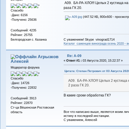
А09. БА-РА-ХЛО!!! Целых 2 кустища на 
раза ГК 20.
Спасибо
-Дано: 6156
А09.jpg
(447.52 КБ, 800x600 - просмотр
-Получено: 25636
Сообщений: 4235
Рейтинг: 25755
С уважением! Skype vinograd1714
Белгородская с. Казанка
Каталог саженцев винограда осень 2020 - ве
Re: А-09
Агрызков
Алексей
«
Ответ #1 :
03 Августа 2020, 15:22:37 »
Модератор форума
Цитата: Степан Петрович от 03 Августа 2020
Спасибо
А09. БА-РА-ХЛО!!! Целых 2 кустища 
-Дано: 14726
2 раза ГК 20.
-Получено: 22832
В какие сроки обработка ГК?
Сообщений: 3913
Рейтинг: 22870
Ст-ца Вёшенская Ростовская
Все что написано выше, является моим лич
область
истину в последней инстанции.
С уважением, Алексей