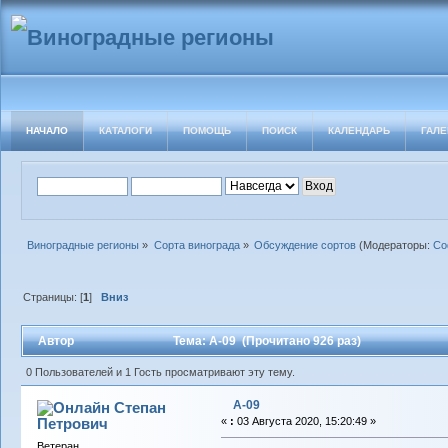
НАЧАЛО
КАТАЛОГИ
ПОМОЩЬ
ПОИСК
КАЛЕНДАРЬ
ГАЛЕ
Виноградные регионы
»
Сорта винограда
»
Обсуждение сортов
(Модераторы:
Со
Страницы: [
1
]
Вниз
Автор
Тема: А-09 (Прочитано 926 раз)
0 Пользователей и 1 Гость просматривают эту тему.
А-09
Степан
Петрович
«
:
03 Августа 2020, 15:20:49 »
Ветеран