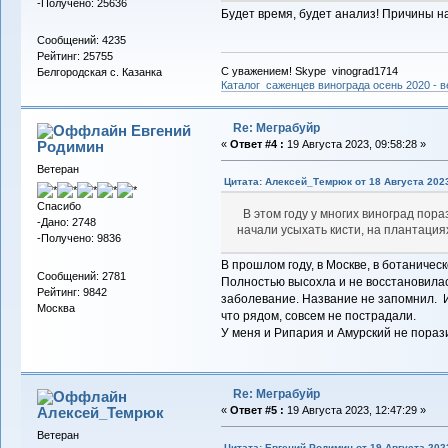
-Получено: 25636
Будет время, будет анализ! Причины н
Сообщений: 4235
Рейтинг: 25755
С уважением! Skype vinograd1714
Белгородская с. Казанка
Каталог саженцев винограда осень 2020 - ве
Re: Меграбуйр
Евгений
Родимин
«
Ответ #4 :
19 Августа 2023, 09:58:28 »
Ветеран
Цитата: Алексей_Темрюк от 18 Августа 2023
Спасибо
В этом году у многих виноград пораз
-Дано: 2748
начали усыхать кисти, на плантация
-Получено: 9836
В прошлом году, в Москве, в ботаничес
Сообщений: 2781
Полностью высохла и не восстановилась
Рейтинг: 9842
заболевание. Название не запомнил. И
Москва
что рядом, совсем не пострадали.
У меня и Рипария и Амурский не пораз
Re: Меграбуйр
Алексей_Темрюк
«
Ответ #5 :
19 Августа 2023, 12:47:29 »
Ветеран
Цитата: Евгений Родимин от 19 Августа 2023