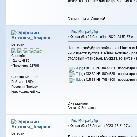
качества, а также для потребления в с
С приветом из Донецка!
Re: Меграбуйр
Алексей_Темрюк
«
Ответ #1 :
21 Сентября 2022, 23:52:57 »
Ветеран
Наш Меграбуйр из чубуков от Николая
9кг с шести кустов. Сейчас активно брод
Спасибо
столовый - так себе, муската во вкусе 
-Дано: 4859
-Получено: 12798
3.jpg
(481.35 КБ, 800x684 - просмотрено
7.jpg
(432.39 КБ, 800x588 - просмотрено
Сообщений: 1724
8.jpg
(415.38 КБ, 763x800 - просмотрено
Рейтинг: 12804
Россия, г.Темрюк,
Краснодарский кр.
С уважением,
Алексей Богданов.
Re: Меграбуйр
Алексей_Темрюк
«
Ответ #2 :
18 Августа 2023, 16:21:27 »
Ветеран
То вино так и не выбродило насухо, хо