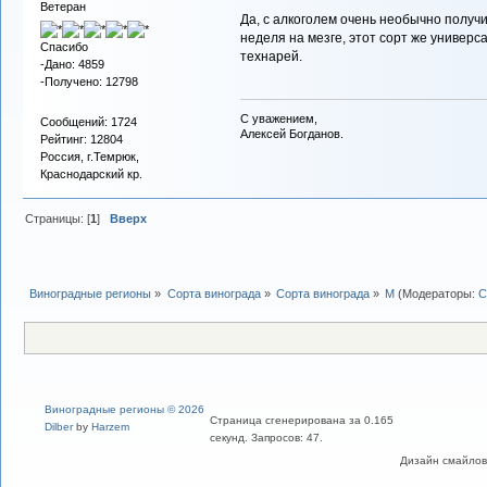
Ветеран
Да, с алкоголем очень необычно получил
неделя на мезге, этот сорт же универса
Спасибо
технарей.
-Дано: 4859
-Получено: 12798
С уважением,
Сообщений: 1724
Алексей Богданов.
Рейтинг: 12804
Россия, г.Темрюк,
Краснодарский кр.
Страницы: [
1
]
Вверх
Виноградные регионы
»
Сорта винограда
»
Сорта винограда
»
М
(Модераторы:
С
Виноградные регионы © 2026
Страница сгенерирована за 0.165
Dilber
by
Harzem
секунд. Запросов: 47.
Дизайн смайлов "