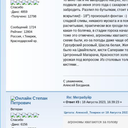
подвале до июня этого года с сахаром п
Спасибо
забродить. Разлил по бутылкам, стоит 
-Дано: 4859
о
вскрытии(t - 18
) произошёл фонтан :-)
-Получено: 12798
сладкой сливы, никакого муската и в п
расчитываю, практически все грозди по
Сообщений: 1724
какая-то болячка, в стадии гороха нач
Рейтинг: 12804
тоже это отмечено, агрономы хватаются
Россия, г.Темрюк,
схеме были, из-за погоды даже чаще о
Краснодарский кр.
Гурзуфский розовый, Шасла белая, Жем
было на Цвайгельте, кисти Саперави тож
Цитронный Магарача, Красностоп золот
урожая под вопросом. Из столовых то
кистями...
С уважением,
Алексей Богданов.
Re: Меграбуйр
Степан
Петрович
«
Ответ #3 :
18 Августа 2023, 16:39:23 »
Ветеран
Цитата: Алексей_Темрюк от 18 Августа 2023
Спасибо
агрономы хватаются за голову
-Дано: 6156