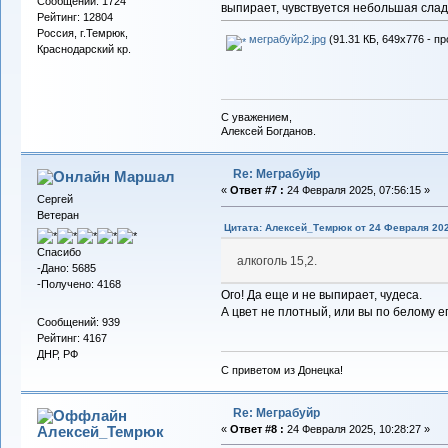
Сообщений: 1724
выпирает, чувствуется небольшая слад
Рейтинг: 12804
Россия, г.Темрюк,
меграбуйр2.jpg
(91.31 КБ, 649x776 - пр
Краснодарский кр.
С уважением,
Алексей Богданов.
Re: Меграбуйр
Маршал
«
Ответ #7 :
24 Февраля 2025, 07:56:15 »
Сергей
Ветеран
Цитата: Алексей_Темрюк от 24 Февраля 202
Спасибо
алкоголь 15,2.
-Дано: 5685
-Получено: 4168
Ого! Да еще и не выпирает, чудеса.
А цвет не плотный, или вы по белому е
Сообщений: 939
Рейтинг: 4167
ДНР, РФ
С приветом из Донецка!
Re: Меграбуйр
Алексей_Темрюк
«
Ответ #8 :
24 Февраля 2025, 10:28:27 »