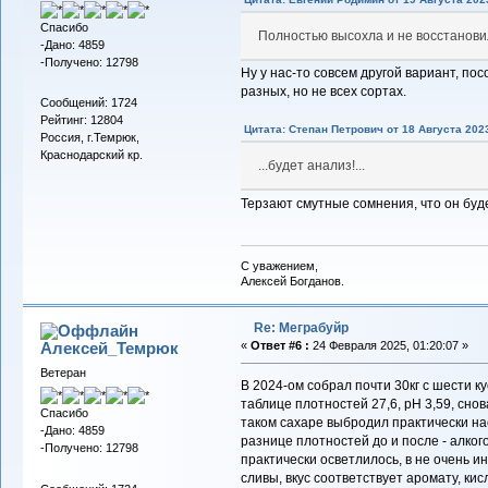
Спасибо
Полностью высохла и не восстанови
-Дано: 4859
-Получено: 12798
Ну у нас-то совсем другой вариант, пос
разных, но не всех сортах.
Сообщений: 1724
Рейтинг: 12804
Цитата: Степан Петрович от 18 Августа 2023
Россия, г.Темрюк,
Краснодарский кр.
...будет анализ!...
Терзают смутные сомнения, что он буде
С уважением,
Алексей Богданов.
Re: Меграбуйр
Алексей_Темрюк
«
Ответ #6 :
24 Февраля 2025, 01:20:07 »
Ветеран
В 2024-ом собрал почти 30кг с шести к
таблице плотностей 27,6, pH 3,59, сно
Спасибо
таком сахаре выбродил практически на
-Дано: 4859
разнице плотностей до и после - алкого
-Получено: 12798
практически осветлилось, в не очень 
сливы, вкус соответствует аромату, кис