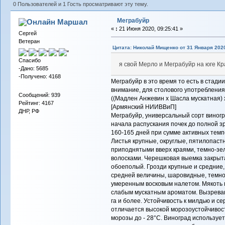
0 Пользователей и 1 Гость просматривают эту тему.
Меграбуйр
Маршал
«
:
21 Июня 2020, 09:25:41 »
Сергей
Ветеран
Цитата: Николай Мищенко от 31 Января 2020
Спасибо
я свой Мерло и Меграбуйр на юге Кр
-Дано: 5685
-Получено: 4168
Меграбуйр в это время то есть в стади
внимание, для столового употребления,
Сообщений: 939
((Мадлен Анжевин x Шасла мускатная) 
Рейтинг: 4167
[Армянский НИИВВиП]
ДНР, РФ
Меграбуйр, универсальный сорт виногр
начала распускания почек до полной з
160-165 дней при сумме активных темп
Листья крупные, округлые, пятилопаст
приподнятыми вверх краями, темно-зел
волосками. Черешковая выемка закрыта
обоеполый. Грозди крупные и средние,
средней величины, шаровидные, темно
умеренным восковым налетом. Мякоть м
слабым мускатным ароматом. Вызреван
га и более. Устойчивость к милдью и с
отличается высокой морозоустойчивос
морозы до - 28°С. Виноград используе