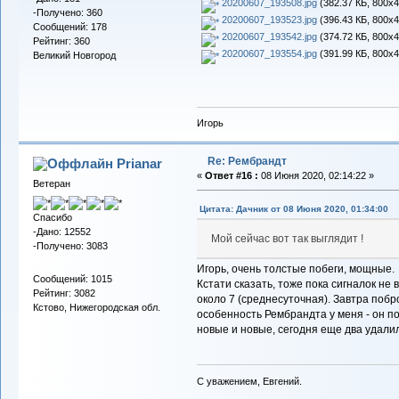
20200607_193508.jpg
(382.37 КБ, 800x4
-Получено: 360
20200607_193523.jpg
(396.43 КБ, 800x4
Сообщений: 178
20200607_193542.jpg
(374.72 КБ, 800x4
Рейтинг: 360
20200607_193554.jpg
(391.99 КБ, 800x4
Великий Новгород
Игорь
Re: Рембрандт
Prianar
«
Ответ #16 :
08 Июня 2020, 02:14:22 »
Ветеран
Цитата: Дачник от 08 Июня 2020, 01:34:00
Спасибо
-Дано: 12552
Мой сейчас вот так выглядит !
-Получено: 3083
Игорь, очень толстые побеги, мощные.
Сообщений: 1015
Кстати сказать, тоже пока сигналок не
Рейтинг: 3082
около 7 (среднесуточная). Завтра по
Кстово, Нижегородская обл.
особенность Рембрандта у меня - он по
новые и новые, сегодня еще два удалил
С уважением, Евгений.