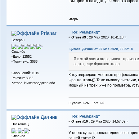
Вы просто находка, для моего вопроса 
Игорь
Re: Рембрандт
Prianar
«
Ответ #9 :
29 Мая 2020, 10:41:18 »
Ветеран
Цитата: Дачник от 29 Мая 2020, 02:22:18
Спасибо
-Дано: 12552
Я в этой части оговорился - произво
-Получено: 3083
сорта, еще Франкенталер
Сообщений: 1015
Как утверждают местные профессионал
Рейтинг: 3082
Франкенталь))) Тоже выложу листочки, 
Кстово, Нижегородская обл.
мощный из трех. Уже по полметра, усту
С уважением, Евгений.
Re: Рембрандт
Дачник
«
Ответ #10 :
29 Мая 2020, 14:57:09 »
Постоялец
У моего куста прошлогодняя лоза прип
Спасибо
вашей такое !?