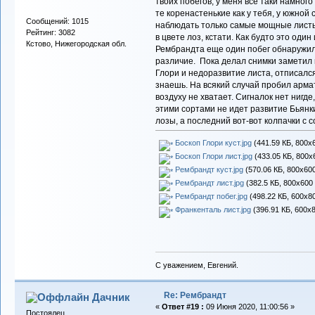
твоих побегов, у меня все таки намног
те коренастенькие как у тебя, у южной с
Сообщений: 1015
наблюдать только самые мощные листы,
Рейтинг: 3082
в цвете лоз, кстати. Как будто это один 
Кстово, Нижегородская обл.
Рембрандта еще один побег обнаружил,
различие. Пока делал снимки заметил 
Глори и недоразвитие листа, отписался
знаешь. На всякий случай пробил армат
воздуху не хватает. Сигналок нет нигде,
этими сортами не идет развитие Бьянк
лозы, а последний вот-вот колпачки с с
Боскоп Глори куст.jpg
(441.59 КБ, 800x
Боскоп Глори лист.jpg
(433.05 КБ, 800x
Рембрандт куст.jpg
(570.06 КБ, 800x600
Рембрандт лист.jpg
(382.5 КБ, 800x600 
Рембрандт побег.jpg
(498.22 КБ, 600x80
Франкенталь лист.jpg
(396.91 КБ, 600x8
С уважением, Евгений.
Re: Рембрандт
Дачник
«
Ответ #19 :
09 Июня 2020, 11:00:56 »
Постоялец