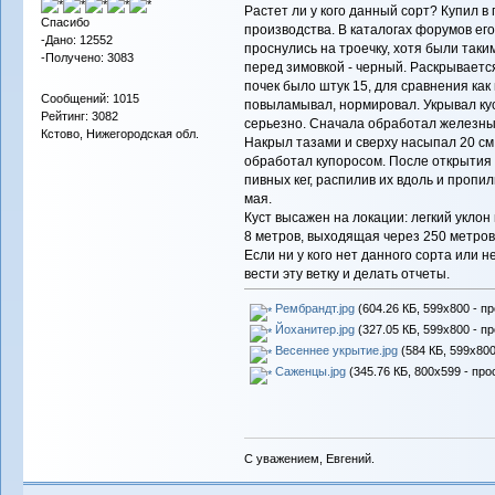
Растет ли у кого данный сорт? Купил в
Спасибо
производства. В каталогах форумов его
-Дано: 12552
проснулись на троечку, хотя были таким
-Получено: 3083
перед зимовкой - черный. Раскрываетс
почек было штук 15, для сравнения как
Сообщений: 1015
повыламывал, нормировал. Укрывал ку
Рейтинг: 3082
серьезно. Сначала обработал железны
Кстово, Нижегородская обл.
Накрыл тазами и сверху насыпал 20 см 
обработал купоросом. После открытия 
пивных кег, распилив их вдоль и пропи
мая.
Куст высажен на локации: легкий уклон 
8 метров, выходящая через 250 метров 
Если ни у кого нет данного сорта или 
вести эту ветку и делать отчеты.
Рембрандт.jpg
(604.26 КБ, 599x800 - п
Йоханитер.jpg
(327.05 КБ, 599x800 - п
Весеннее укрытие.jpg
(584 КБ, 599x800
Саженцы.jpg
(345.76 КБ, 800x599 - про
С уважением, Евгений.