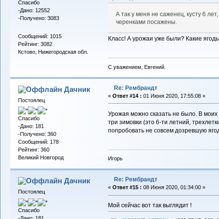
Спасибо
-Дано: 12552
А так у меня не саженец, кусту 6 лет
-Получено: 3083
черенками посажены.
Сообщений: 1015
Класс! А урожаи уже были? Какие ягод
Рейтинг: 3082
Кстово, Нижегородская обл.
С уважением, Евгений.
Re: Рембрандт
Дачник
«
Ответ #14 :
01 Июня 2020, 17:55:08 »
Постоялец
Урожая можно сказать не было. В моих
Спасибо
три зимовки (это 6-ти летний, трехлет
-Дано: 181
попробовать не совсем дозревшую ягод
-Получено: 360
Сообщений: 178
Рейтинг: 360
Великий Новгород
Игорь
Re: Рембрандт
Дачник
«
Ответ #15 :
08 Июня 2020, 01:34:00 »
Постоялец
Мой сейчас вот так выглядит !
Спасибо
-Дано: 181