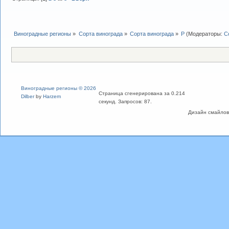
Виноградные регионы
»
Сорта винограда
»
Сорта винограда
»
Р
(Модераторы:
С
Виноградные регионы © 2026
Страница сгенерирована за 0.214
Dilber
by
Harzem
секунд. Запросов: 87.
Дизайн смайлов "