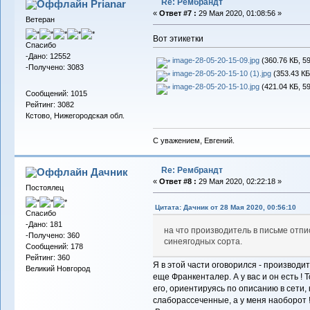
Re: Рембрандт
Prianar
«
Ответ #7 :
29 Мая 2020, 01:08:56 »
Ветеран
Вот этикетки
Спасибо
-Дано: 12552
image-28-05-20-15-09.jpg
(360.76 КБ, 5
-Получено: 3083
image-28-05-20-15-10 (1).jpg
(353.43 КБ
image-28-05-20-15-10.jpg
(421.04 КБ, 5
Сообщений: 1015
Рейтинг: 3082
Кстово, Нижегородская обл.
С уважением, Евгений.
Re: Рембрандт
Дачник
«
Ответ #8 :
29 Мая 2020, 02:22:18 »
Постоялец
Цитата: Дачник от 28 Мая 2020, 00:56:10
Спасибо
-Дано: 181
на что производитель в письме отпис
-Получено: 360
синеягодных сорта.
Сообщений: 178
Рейтинг: 360
Я в этой части оговорился - производит
Великий Новгород
еще Франкенталер. А у вас и он есть ! 
его, ориентируясь по описанию в сети, 
слаборассеченные, а у меня наоборот 