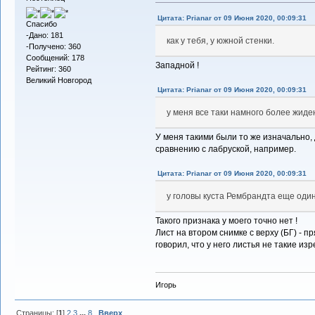
Цитата: Prianar от 09 Июня 2020, 00:09:31
Спасибо
-Дано: 181
как у тебя, у южной стенки.
-Получено: 360
Сообщений: 178
Западной !
Рейтинг: 360
Великий Новгород
Цитата: Prianar от 09 Июня 2020, 00:09:31
у меня все таки намного более жиде
У меня такими были то же изначально, 
сравнению с лабруской, например.
Цитата: Prianar от 09 Июня 2020, 00:09:31
у головы куста Рембрандта еще оди
Такого признака у моего точно нет !
Лист на втором снимке с верху (БГ) - пр
говорил, что у него листья не такие из
Игорь
Страницы: [
1
]
2
3
...
8
Вверх