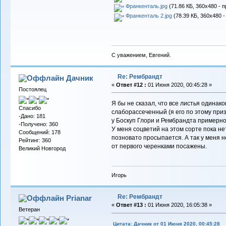
Франкенталь.jpg
(71.86 КБ, 360x480 - 
Франкенталь 2.jpg
(78.39 КБ, 360x480 -
С уважением, Евгений.
Re: Рембрандт
Дачник
«
Ответ #12 :
01 Июня 2020, 00:45:28 »
Постоялец
Я бы не сказал, что все листья одинак
Спасибо
слаборассеченный (я его по этому призн
-Дано: 181
у Боскуп Глори и Рембрандта примерно
-Получено: 360
У меня соцветий на этом сорте пока нет
Сообщений: 178
позновато просыпается. А так у меня не
Рейтинг: 360
от первого черенками посажены.
Великий Новгород
Игорь
Re: Рембрандт
Prianar
«
Ответ #13 :
01 Июня 2020, 16:05:38 »
Ветеран
Цитата: Дачник от 01 Июня 2020, 00:45:28