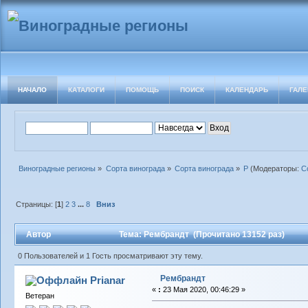
НАЧАЛО
КАТАЛОГИ
ПОМОЩЬ
ПОИСК
КАЛЕНДАРЬ
ГАЛЕ
Виноградные регионы
»
Сорта винограда
»
Сорта винограда
»
Р
(Модераторы:
С
Страницы: [
1
]
2
3
...
8
Вниз
Автор
Тема: Рембрандт (Прочитано 13152 раз)
0 Пользователей и 1 Гость просматривают эту тему.
Рембрандт
Prianar
«
:
23 Мая 2020, 00:46:29 »
Ветеран