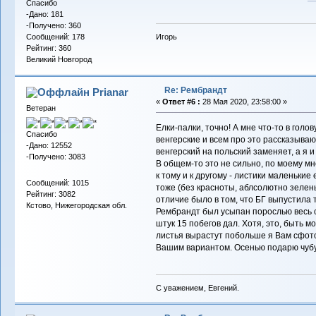
Спасибо
-Дано: 181
-Получено: 360
Сообщений: 178
Игорь
Рейтинг: 360
Великий Новгород
Re: Рембрандт
Prianar
«
Ответ #6 :
28 Мая 2020, 23:58:00 »
Ветеран
Елки-палки, точно! А мне что-то в голов
Спасибо
венгерские и всем про это рассказываю
-Дано: 12552
венгерский на польский заменяет, а я 
-Получено: 3083
В общем-то это не сильно, по моему м
к тому и к другому - листики маленькие
Сообщений: 1015
тоже (без красноты, аблсолютно зелены
Рейтинг: 3082
отличие было в том, что БГ выпустила 
Кстово, Нижегородская обл.
Рембрандт был усыпан порослью весь с
штук 15 побегов дал. Хотя, это, быть м
листья вырастут побольше я Вам сфот
Вашим вариантом. Осенью подарю чубук
С уважением, Евгений.