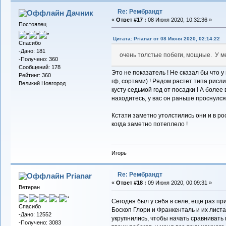
Re: Рембрандт
Дачник
«
Ответ #17 :
08 Июня 2020, 10:32:36 »
Постоялец
Цитата: Prianar от 08 Июня 2020, 02:14:22
Спасибо
-Дано: 181
очень толстые побеги, мощные. У м
-Получено: 360
Сообщений: 178
Это не показатель ! Не сказал бы что 
Рейтинг: 360
гф, сортами) ! Рядом растет типа рисли
Великий Новгород
кусту седьмой год от посадки ! А более
находитесь, у вас он раньше проснулся
Кстати заметно утолстились они и в ро
когда заметно потеплело !
Игорь
Re: Рембрандт
Prianar
«
Ответ #18 :
09 Июня 2020, 00:09:31 »
Ветеран
Сегодня был у себя в селе, еще раз пр
Спасибо
Боскоп Глори и Франкенталь и их листа
-Дано: 12552
укрупнились, чтобы начать сравнивать
-Получено: 3083