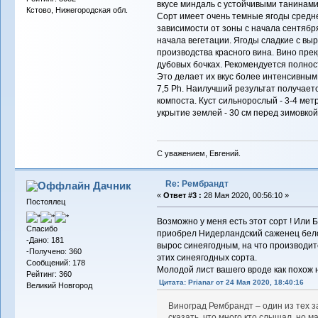
вкусе миндаль c устойчивыми танинами
Кстово, Нижегородская обл.
Сорт имеет очень темные ягоды средне
зависимости от зоны с начала сентября
начала вегетации. Ягоды сладкие с вы
производства красного вина. Вино пре
дубовых бочках.
Рекомендуется полност
Это делает их вкус более интенсивным
7,5 Ph. Наилучший результат получает
компоста. Куст сильнорослый - 3-4 мет
укрытие землей - 30 см перед зимовкой
С уважением, Евгений.
Re: Рембрандт
Дачник
«
Ответ #3 :
28 Мая 2020, 00:56:10 »
Постоялец
Возможно у меня есть этот сорт ! Или Бо
Спасибо
приобрел Нидерландский саженец бело
-Дано: 181
вырос синеягодным, на что производите
-Получено: 360
этих синеягодных сорта.
Сообщений: 178
Молодой лист вашего вроде как похож 
Рейтинг: 360
Цитата: Prianar от 24 Мая 2020, 18:40:16
Великий Новгород
Виноград Рембрандт – один из тех 
сказать, что много кто слышал, но м