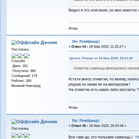
Видел я это описание, но мне кажется э
Игорь
Re: Рембрандт
Дачник
«
Ответ #4 :
28 Мая 2020, 11:25:27 »
Постоялец
Цитата: Prianar от 24 Мая 2020, 20:01:49
Спасибо
-Дано: 181
этикетки саженца венгерского прои
-Получено: 360
Сообщений: 178
Кстати внизу этикетки, по моему, напи
Рейтинг: 360
рядом) но никак не на венгерском !
Великий Новгород
На этикетке есть какие либо контакты ?
Игорь
Re: Рембрандт
Дачник
«
Ответ #5 :
28 Мая 2020, 20:43:48 »
Постоялец
Все таки да, это польские саженцы !:
ht