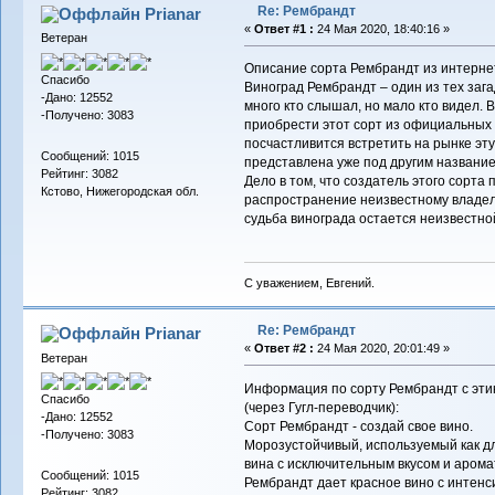
Re: Рембрандт
Prianar
«
Ответ #1 :
24 Мая 2020, 18:40:16 »
Ветеран
Описание сорта Рембрандт из интерне
Спасибо
Виноград Рембрандт – один из тех зага
-Дано: 12552
много кто слышал, но мало кто видел. 
-Получено: 3083
приобрести этот сорт из официальных 
посчастливится встретить на рынке эту 
Сообщений: 1015
представлена уже под другим название
Рейтинг: 3082
Дело в том, что создатель этого сорта
Кстово, Нижегородская обл.
распространение неизвестному владель
судьба винограда остается неизвестно
С уважением, Евгений.
Re: Рембрандт
Prianar
«
Ответ #2 :
24 Мая 2020, 20:01:49 »
Ветеран
Информация по сорту Рембрандт с эти
Спасибо
(через Гугл-переводчик):
-Дано: 12552
Сорт Рембрандт - создай свое вино.
-Получено: 3083
Морозустойчивый, используемый как д
вина c исключительным вкусом и арома
Сообщений: 1015
Рембрандт дает красное вино с интенс
Рейтинг: 3082