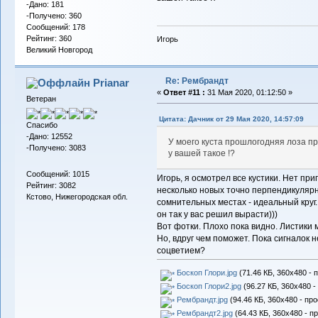
-Дано: 181
-Получено: 360
Сообщений: 178
Рейтинг: 360
Игорь
Великий Новгород
Re: Рембрандт
Prianar
«
Ответ #11 :
31 Мая 2020, 01:12:50 »
Ветеран
Цитата: Дачник от 29 Мая 2020, 14:57:09
Спасибо
-Дано: 12552
У моего куста прошлогодняя лоза п
-Получено: 3083
у вашей такое !?
Сообщений: 1015
Игорь, я осмотрел все кустики. Нет пр
Рейтинг: 3082
несколько новых точно перпендикулярн
Кстово, Нижегородская обл.
сомнительных местах - идеальный круг.
он так у вас решил вырасти)))
Вот фотки. Плохо пока видно. Листики 
Но, вдруг чем поможет. Пока сигналок н
соцветием?
Боскоп Глори.jpg
(71.46 КБ, 360x480 - 
Боскоп Глори2.jpg
(96.27 КБ, 360x480 -
Рембрандт.jpg
(94.46 КБ, 360x480 - про
Рембрандт2.jpg
(64.43 КБ, 360x480 - п