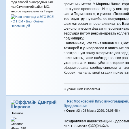
года второй виноградник 140
времени и места. У Марины Липко сорт
лоз Ступинский район МО,
него у нее прекрасное. И еще у некотор
многое перевезено из Твери
части Подмосковья, и у меня в Тверской
тестовую группу наиболее популярные 
фактматериал и проанализивать с Вам
фенологическим фазам и перспективам 
терруара потом рекомендовать коллегам
под копирку)
Напоминаю, что те из членов МКВ, кот
технарей и универсалоа и описание сво
электронную почту в формате док ворд.
поленитесь, ваши наблюдения все рав
уже прислали, пожалуйста поторопитесь
сформирована, сообщу списком , а та
Коррект на начальной стадии приветст
С уважением к коллегам.
Re: Московский Клуб виноградарей.
Дмитрий
Продолжение
Широков
«
Ответ #3 :
08 Марта 2020, 08:05:48 »
Новичок
Поздравляем наших женщин. Здоровья, 
Спасибо
сил. С 8 марта 🤭🤭🤭🥳🥳🥳
-Дано: 690