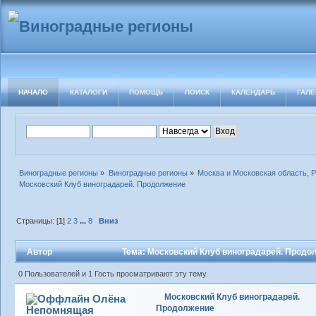
НАЧАЛО
КАТАЛОГИ
ПОМОЩЬ
ПОИСК
КАЛЕНДАРЬ
ГАЛЕ
Виноградные регионы
»
Виноградные регионы
»
Москва и Московская область, 
Московский Клуб виноградарей. Продолжение
Страницы: [
1
]
2
3
...
8
Вниз
Автор
Тема: Московский Клуб виноградарей. Продол
0 Пользователей и 1 Гость просматривают эту тему.
Московский Клуб виноградарей.
Олёна
Продолжение
Непомнящая