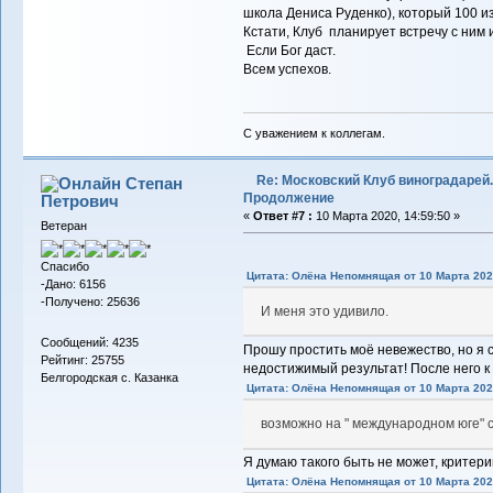
школа Дениса Руденко), который 100 из
Кстати, Клуб планирует встречу с ним 
Если Бог даст.
Всем успехов.
С уважением к коллегам.
Re: Московский Клуб виноградарей.
Степан
Продолжение
Петрович
«
Ответ #7 :
10 Марта 2020, 14:59:50 »
Ветеран
Спасибо
Цитата: Олёна Непомнящая от 10 Марта 2020
-Дано: 6156
-Получено: 25636
И меня это удивило.
Сообщений: 4235
Прошу простить моё невежество, но я с
Рейтинг: 25755
недостижимый результат! После него к 
Белгородская с. Казанка
Цитата: Олёна Непомнящая от 10 Марта 2020
возможно на " международном юге" с
Я думаю такого быть не может, критери
Цитата: Олёна Непомнящая от 10 Марта 2020