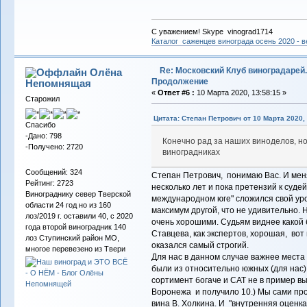
С уважением! Skype vinograd1714
Каталог саженцев винограда осень 2020 - ве
Re: Московский Клуб виноградарей.
Олёна
Продолжение
Непомнящая
«
Ответ #6 :
10 Марта 2020, 13:58:15 »
Старожил
Цитата: Степан Петрович от 10 Марта 2020, 
Спасибо
-Дано: 798
Конечно рад за наших виноделов, но
-Получено: 2720
виноградниках
Сообщений: 324
Степан Петрович, понимаю Вас. И меня
Рейтинг: 2723
несколько лет и пока претензий к судей
Винограднику север Тверской
международном юге" сложился свой уро
области 24 год но из 160
максимум другой, что не удивительно.
лоз/2019 г. оставили 40, с 2020
очень хорошими. Судьям виднее какой 
года второй виноградник 140
Ставцева, как экспертов, хорошая, вот 
лоз Ступинский район МО,
оказался самый строгий.
многое перевезено из Твери
Для нас в данном случае важнее места ( 
были из относительно южных (для нас) 
сортимент богаче и САТ не в пример вы
Воронежа и получило 10.) Мы сами про
вина В. Холкина. И "внутренняя оценка