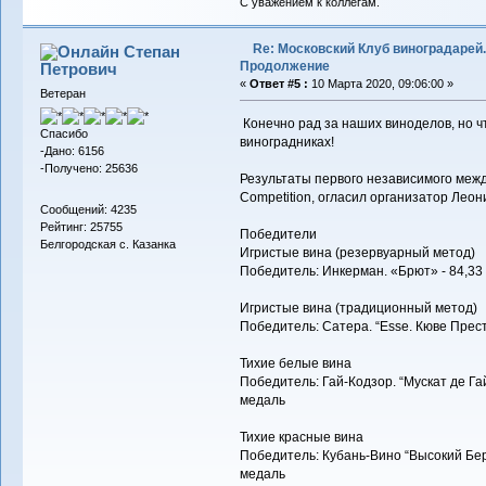
С уважением к коллегам.
Re: Московский Клуб виноградарей.
Степан
Продолжение
Петрович
«
Ответ #5 :
10 Марта 2020, 09:06:00 »
Ветеран
Конечно рад за наших виноделов, но чт
Спасибо
виноградниках!
-Дано: 6156
-Получено: 25636
Результаты первого независимого межд
Competition, огласил организатор Леон
Сообщений: 4235
Рейтинг: 25755
Победители
Белгородская с. Казанка
Игристые вина (резервуарный метод)
Победитель: Инкерман. «Брют» - 84,33
Игристые вина (традиционный метод)
Победитель: Сатера. “Esse. Кюве Прест
Тихие белые вина
Победитель: Гай-Кодзор. “Мускат де Га
медаль
Тихие красные вина
Победитель: Кубань-Вино “Высокий Бере
медаль