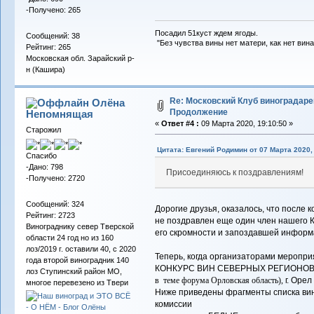
-Получено: 265
Посадил 51куст ждем ягоды.
Сообщений: 38
"Без чувства вины нет матери, как нет вина
Рейтинг: 265
Московская обл. Зарайский р-
н (Кашира)
Re: Московский Клуб виноградаре
Олёна
Продолжение
Непомнящая
«
Ответ #4 :
09 Марта 2020, 19:10:50 »
Старожил
Цитата: Евгений Родимин от 07 Марта 2020, 
Спасибо
-Дано: 798
Присоединяюсь к поздравлениям!
-Получено: 2720
Сообщений: 324
Дорогие друзья, оказалось, что после 
Рейтинг: 2723
не поздравлен еще один член нашего К
Винограднику север Тверской
его скромности и запоздавшей информа
области 24 год но из 160
лоз/2019 г. оставили 40, с 2020
Теперь, когда организаторами мер
года второй виноградник 140
КОНКУРС ВИН СЕВЕРНЫХ РЕГИОНОВ п
лоз Ступинский район МО,
в теме форума Орловская область),
г. Оре
многое перевезено из Твери
Ниже приведены фрагменты списка вин
комиссии