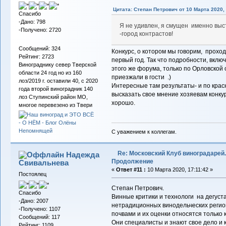
Цитата: Степан Петрович от 10 Марта 2020, 
Спасибо
-Дано: 798
Я не удивлен, я смущен именно выс
-Получено: 2720
-город контрастов!
Сообщений: 324
Конкурс, о котором мы говорим, проходи
Рейтинг: 2723
первый год. Так что подробности, вклю
Винограднику север Тверской
этого же форума, только по Орловской о
области 24 год но из 160
приезжали в гости .)
лоз/2019 г. оставили 40, с 2020
Интересные там результаты- и по крас
года второй виноградник 140
высказать свое мнение хозяевам конкур
лоз Ступинский район МО,
хорошо.
многое перевезено из Твери
С уважением к коллегам.
Re: Московский Клуб виноградарей.
Надежда
Продолжение
Свивальнева
«
Ответ #11 :
10 Марта 2020, 17:11:42 »
Постоялец
Степан Петрович.
Спасибо
Винные критики и технологи на дегуст
-Дано: 2007
нетрадиционных винодельческих регио
-Получено: 1107
почвами и их оценки относятся только
Сообщений: 117
Они специалисты и знают свое дело и к
Рейтинг: 1109