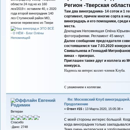
Регион -Тверская област
области 24 год но из 160
лоз/2019 г. оставили 40, с 2020
Там два виноградника- 14 соток и 1 г
года второй виноградник 140
сортимент, причем многие сорта в н
лоз Ступинский район МО,
виноградарь и его помощники, среди
многое перевезено из Твери
места.
Докладчик Непомнящая Олёна Юрьевна.
фотографиями. Регламент 45 минут.
Далее сообщение председателя совет
состоявшемся там 7.03.2020 конкурс
Свивальнева и Геннадий Митрофанов к
винах – призерах.
Приглашен также друг и коллега из 
конкурса.
Надеюсь на интерес коллег-членов Клуба.
С уважением к коллегам.
Re: Московский Клуб виноградарей.
Евгений
Продолжение
Родимин
«
Ответ #15 :
13 Марта 2020, 15:05:38 »
Ветеран
С моей стороны интерес большой. Ког
Спасибо
когда виноградник только закладывался
-Дано: 2748
Тема очень интересная и злободневная