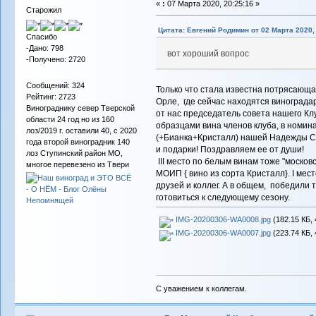
«
:
07 Марта 2020, 20:25:16 »
Старожил
Цитата: Евгений Родимин от 02 Марта 2020, 
Спасибо
-Дано: 798
вот хороший вопрос
-Получено: 2720
Сообщений: 324
Только что стала известна потрясающая
Рейтинг: 2723
Орле, где сейчас находятся виноградар
Винограднику север Тверской
от нас председатель совета нашего К
области 24 год но из 160
образцами вина членов клуба, в номин
лоз/2019 г. оставили 40, с 2020
(+Бианка+Кристалл) нашей Надежды Св
года второй виноградник 140
и подарки! Поздравляем ее от души!
лоз Ступинский район МО,
III место по белым винам тоже "москов
многое перевезено из Твери
МОИП { вино из сорта Кристалл}. I мест
друзей и коллег. А в общем, победили т
готовиться к следующему сезону.
IMG-20200306-WA0008.jpg
(182.15 КБ, 
IMG-20200306-WA0007.jpg
(223.74 КБ, 
С уважением к коллегам.