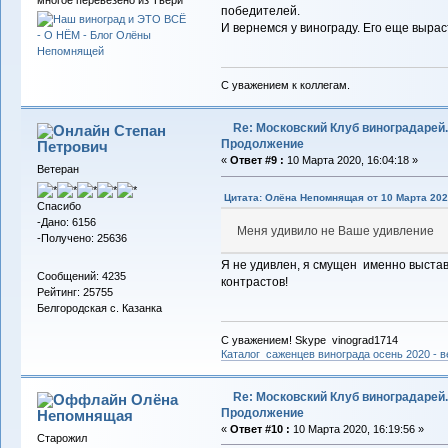
многое перевезено из Твери
победителей.
И вернемся у винограду. Его еще вырас
С уважением к коллегам.
Re: Московский Клуб виноградарей.
Степан
Продолжение
Петрович
«
Ответ #9 :
10 Марта 2020, 16:04:18 »
Ветеран
Цитата: Олёна Непомнящая от 10 Марта 2020
Спасибо
-Дано: 6156
Меня удивило не Ваше удивление
-Получено: 25636
Я не удивлен, я смущен именно выстав
Сообщений: 4235
контрастов!
Рейтинг: 25755
Белгородская с. Казанка
С уважением! Skype vinograd1714
Каталог саженцев винограда осень 2020 - ве
Re: Московский Клуб виноградарей.
Олёна
Продолжение
Непомнящая
«
Ответ #10 :
10 Марта 2020, 16:19:56 »
Старожил