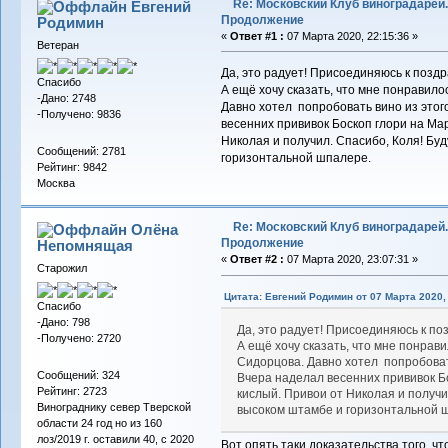
Re: Московский Клуб виноградарей.
Евгений
Продолжение
Родимин
«
Ответ #1 :
07 Марта 2020, 22:15:36 »
Ветеран
Да, это радует! Присоединяюсь к позд
Спасибо
А ещё хочу сказать, что мне понравило
-Дано: 2748
Давно хотел попробовать вино из этого
-Получено: 9836
весенних прививок Боскоп глори на Ма
Николая и получил. Спасибо, Коля! Бу
Сообщений: 2781
горизонтальной шпалере.
Рейтинг: 9842
Москва
Re: Московский Клуб виноградарей.
Олёна
Продолжение
Непомнящая
«
Ответ #2 :
07 Марта 2020, 23:07:31 »
Старожил
Цитата: Евгений Родимин от 07 Марта 2020, 
Спасибо
-Дано: 798
Да, это радует! Присоединяюсь к п
-Получено: 2720
А ещё хочу сказать, что мне понрав
Сидорцова. Давно хотел попробовать
Сообщений: 324
Вчера наделал весенних прививок Б
Рейтинг: 2723
кислый. Привои от Николая и получи
Винограднику север Тверской
высоком штамбе и горизонтальной 
области 24 год но из 160
лоз/2019 г. оставили 40, с 2020
Вот опять таки доказательства того, чт