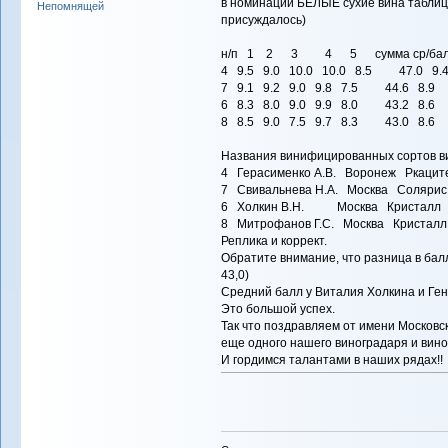
в номинации БЕЛЫЕ сухие вина таблица
присуждалось)
н/п 1 2 3 4 5 сумма ср/балл
4 9.5 9.0 10.0 10.0 8.5 47.0 9.
7 9.1 9.2 9.0 9.8 7.5 44.6 8.9 
6 8.3 8.0 9.0 9.9 8.0 43.2 8.6 
8 8.5 9.0 7.5 9.7 8.3 43.0 8.6 
Названия винифицированных сортов в
4 Герасименко А.В. Воронеж Ркацит
7 Свивальнева Н.А. Москва Солярис 
6 Холкин В.Н. Москва Кристалл
8 Митрофанов Г.С. Москва Кристалл
Реплика и коррект.
Обратите внимание, что разница в балла
43,0)
Средний балл у Виталия Холкина и Ген
Это большой успех.
Так что поздравляем от имени Московс
еще одного нашего виноградаря и вин
И гордимся талантами в наших рядах!!