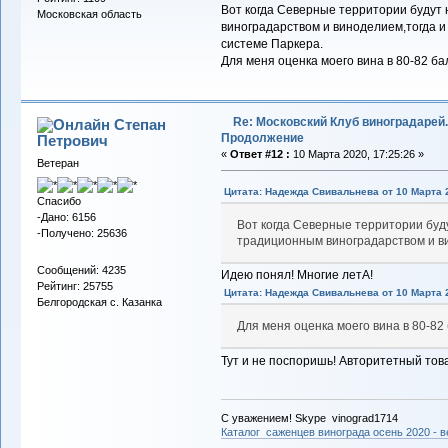
Вот когда Северные территории будут
Московская область
виноградарством и виноделием,тогда и 
системе Паркера.
Для меня оценка моего вина в 80-82 б
Re: Московский Клуб виноградарей.
Степан
Продолжение
Петрович
«
Ответ #12 :
10 Марта 2020, 17:25:26 »
Ветеран
Цитата: Надежда Свивальнева от 10 Марта 2
Спасибо
-Дано: 6156
Вот когда Северные территории буд
-Получено: 25636
традиционным виноградарством и в
Сообщений: 4235
Идею понял! Многие летА!
Рейтинг: 25755
Цитата: Надежда Свивальнева от 10 Марта 2
Белгородская с. Казанка
Для меня оценка моего вина в 80-8
Тут и не поспоришь! Авторитетный тов
С уважением! Skype vinograd1714
Каталог саженцев винограда осень 2020 - ве