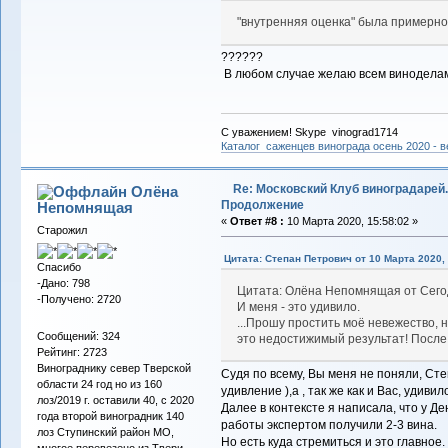
"внутренняя оценка" была примерно 
??????
В любом случае желаю всем виноделам
С уважением! Skype vinograd1714
Каталог саженцев винограда осень 2020 - ве
Re: Московский Клуб виноградарей.
Олёна
Продолжение
Непомнящая
«
Ответ #8 :
10 Марта 2020, 15:58:02 »
Старожил
Цитата: Степан Петрович от 10 Марта 2020, 
Спасибо
-Дано: 798
Цитата: Олёна Непомнящая от Сего
-Получено: 2720
И меня - это удивило.
...Прошу простить моё невежество, н
Сообщений: 324
это недостижимый результат! После 
Рейтинг: 2723
Винограднику север Тверской
Судя по всему, Вы меня не поняли, Ст
области 24 год но из 160
удивление ),а , так же как и Вас, удиви
лоз/2019 г. оставили 40, с 2020
Далее в контексте я написала, что у Де
года второй виноградник 140
работы экспертом получили 2-3 вина.
лоз Ступинский район МО,
Но есть куда стремиться и это главное