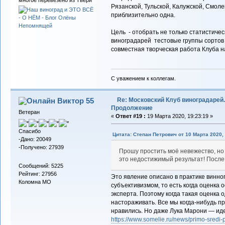
Рязанской, Тульской, Калужской, Смол
приблизительно одна.
Цель - отобрать не только статистичес
виноградарей тестовые группы сортов 
совместная творческая работа Клуба н
С уважением к коллегам.
Re: Московский Клуб виноградарей.
Виктор 55
Продолжение
Ветеран
«
Ответ #19 :
19 Марта 2020, 19:23:19 »
Спасибо
Цитата: Степан Петрович от 10 Марта 2020, 
-Дано: 20049
-Получено: 27939
Прошу простить моё невежество, но 
это недостижимый результат! После 
Сообщений: 5225
Рейтинг: 27956
Это явление описано в практике винно
Коломна МО
субъективизмом, то есть когда оценка 
эксперта. Поэтому когда такая оценка 
настораживать. Все мы когда-нибудь п
нравились. Но даже Лука Марони — ид
https://www.somelie.ru/news/primo-sredi-