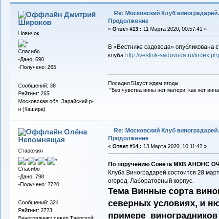
Re: Московский Клуб виноградарей.
Дмитрий
Продолжение
Широков
«
Ответ #13 :
11 Марта 2020, 00:57:41 »
Новичок
В «Вестнике садовода» опубликована 
Спасибо
клуба
http://vestnik-sadovoda.ru/index.p
-Дано: 690
-Получено: 265
Посадил 51куст ждем ягоды.
Сообщений: 38
"Без чувства вины нет матери, как нет вина
Рейтинг: 265
Московская обл. Зарайский р-
н (Кашира)
Re: Московский Клуб виноградарей.
Олёна
Продолжение
Непомнящая
«
Ответ #14 :
13 Марта 2020, 10:11:42 »
Старожил
По поручению Совета МКВ АНОНС 
Спасибо
Клуба Виноградарей состоится 28 марта 
-Дано: 798
огород, Лабораторный корпус.
-Получено: 2720
Тема Винные сорта вино
северных условиях, и н
Сообщений: 324
Рейтинг: 2723
примере виноградников
Винограднику север Тверской