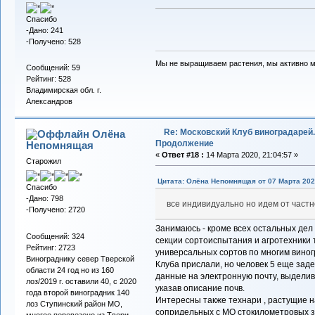
Спасибо
-Дано: 241
-Получено: 528
Мы не выращиваем растения, мы активно 
Сообщений: 59
Рейтинг: 528
Владимирская обл. г.
Александров
Re: Московский Клуб виноградарей.
Олёна
Продолжение
Непомнящая
«
Ответ #18 :
14 Марта 2020, 21:04:57 »
Старожил
Цитата: Олёна Непомнящая от 07 Марта 2020
Спасибо
-Дано: 798
все индивидуально но идем от част
-Получено: 2720
Занимаюсь - кроме всех остальных дел
Сообщений: 324
секции сортоиспытания и агротехники 
Рейтинг: 2723
универсальных сортов по многим вино
Винограднику север Тверской
Клуба прислали, но человек 5 еще зад
области 24 год но из 160
данные на электронную почту, выделив
лоз/2019 г. оставили 40, с 2020
указав описание почв.
года второй виноградник 140
Интересны также технари , растущие 
лоз Ступинский район МО,
сопридельных с МО стокилометровых з
многое перевезено из Твери