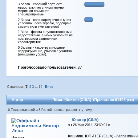
3 балла - хороший сорт, есть
недостатки, но с ними можно
мириться применяя
спецагроприемы
2 балла - сорт-середнячок в моих
условиях, пока терплю, подбираю
замену (или уже заменил)
1 балл - форма с существенными
недостатками, в моих условиях не
подтвердила заявленных
характеристик.
0 баллов - какое-то сплошное
недоразумение, убираю с участка
(или давно убрал).
Проголосовало пользователей:
37
Страницы: [
1
]
2
3
...
14
Вниз
Автор
Тема: Юпитер (США) (Прочитано 81408 раз)
0 Пользователей и 3 Гостей просматривают эту тему.
Юпитер (США)
Евдокимовы Виктор
«
:
26 Мая 2014, 23:30:04 »
Инна
Кишмиш ЮПИТЕР (США) - бессемянный с
Новичок