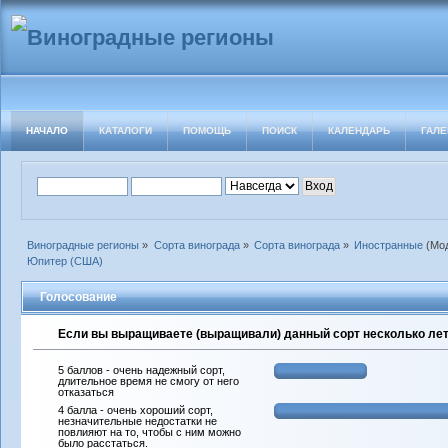
НАЧАЛО
КАТАЛОГИ
ПОМОЩЬ
ПОИСК
КАЛЕНДАРЬ
ГАЛЕ
Виноградные регионы
»
Сорта винограда
»
Сорта винограда
»
Иностранные
(Мо
Юпитер (США)
Голосование
Если вы выращиваете (выращивали) данный сорт несколько лет 
5 баллов - очень надежный сорт,
длительное время не смогу от него
отказаться
4 балла - очень хороший сорт,
незначительные недостатки не
повлияют на то, чтобы с ним можно
было расстаться.