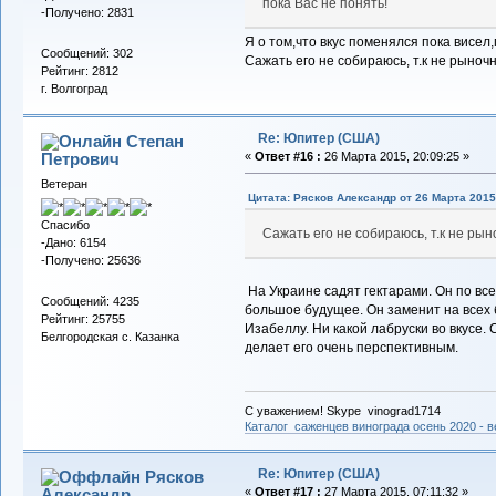
пока Вас не понять!
-Получено: 2831
Я о том,что вкус поменялся пока висел,
Сообщений: 302
Сажать его не собираюсь, т.к не рыноч
Рейтинг: 2812
г. Волгоград
Re: Юпитер (США)
Степан
Петрович
«
Ответ #16 :
26 Марта 2015, 20:09:25 »
Ветеран
Цитата: Рясков Александр от 26 Марта 2015,
Спасибо
Сажать его не собираюсь, т.к не ры
-Дано: 6154
-Получено: 25636
На Украине садят гектарами. Он по вс
Сообщений: 4235
большое будущее. Он заменит на всех 
Рейтинг: 25755
Изабеллу. Ни какой лабруски во вкусе. 
Белгородская с. Казанка
делает его очень перспективным.
С уважением! Skype vinograd1714
Каталог саженцев винограда осень 2020 - ве
Re: Юпитер (США)
Рясков
Александр
«
Ответ #17 :
27 Марта 2015, 07:11:32 »