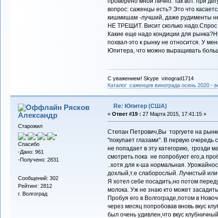
проверено мной лично. Так вот. при де
вопрос: саженцы есть? Это что касаетс
кишмишам -лучший, даже рудименты н
НЕ ТРЕЩИТ. Висит сколько надо.Спрос 
Какие еще надо кондиции для рынка?Ну
похвал-это к рынку не относится. У мен
Юпитера, что можно выращивать боль
С уважением! Skype vinograd1714
Каталог саженцев винограда осень 2020 - ве
Re: Юпитер (США)
Рясков
Александр
«
Ответ #19 :
27 Марта 2015, 17:41:15 »
Старожил
Степан Петрович,Вы торгуете на рынке
"покупает глазами". В первую очередь 
Спасибо
не попадает в эту категорию, грозди ма
-Дано: 961
смотреть пока не попробуют его,а про
-Получено: 2831
..хотя для к-ша нормальная. Урожайнос
дохлый,т.е слаборослый. Лучистый или 
Сообщений: 302
Я хотел себе посадить,но потом передум
Рейтинг: 2812
молока. Уж не знаю кто может засадить 
г. Волгоград
Пробуя его в Волгограде,потом в Новоч
через месяц попробовав вновь вкус клу
был очень удивлен,что вкус клубничный