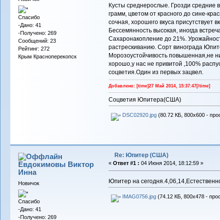
Кусты среднерослые. Грозди средние в
грамм, цветом от красного до сине-кра
Спасибо
сочная, хорошего вкуса присутствует вк
-Дано: 41
Бессемянность высокая, иногда встре
-Получено: 269
Сахаронакопление до 21%. Урожайность
Сообщений: 23
растрескиванию. Сорт винограда Юпит
Рейтинг: 272
Морозоустойчивость повышенная,не ни
Крым Красноперекопск
хорошо,у нас не привитой ,100% распус
соцветия.Один из первых зацвел.
Добавлено: [time]27 Май 2014, 15:37:47[/time]
Соцветия Юпитера(США)
DSC02920.jpg
(80.72 КБ, 800x600 - про
Re: Юпитер (США)
Евдокимовы Виктор
«
Ответ #1 :
04 Июня 2014, 18:12:59 »
Инна
Юпитер на сегодня.4,06,14,Естественн
Новичок
IMAG0756.jpg
(74.12 КБ, 800x478 - про
Спасибо
-Дано: 41
-Получено: 269