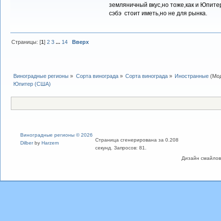
земляничный вкус,но тоже,как и Юпитер
сэбэ стоит иметь,но не для рынка.
Страницы: [
1
]
2
3
...
14
Вверх
Виноградные регионы
»
Сорта винограда
»
Сорта винограда
»
Иностранные
(Мо
Юпитер (США)
Виноградные регионы © 2026
Страница сгенерирована за 0.208
Dilber
by
Harzem
секунд. Запросов: 81.
Дизайн смайлов "