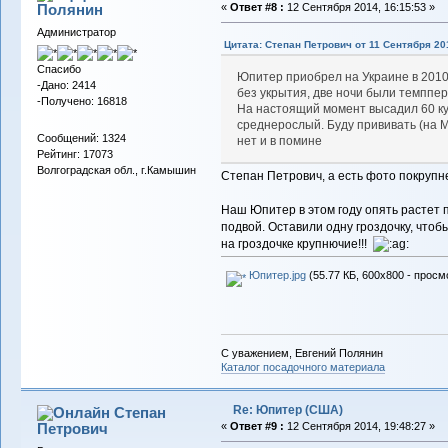
Полянин
«
Ответ #8 :
12 Сентября 2014, 16:15:53 »
Администратор
Цитата: Степан Петрович от 11 Сентября 201
Спасибо
Юпитер приобрел на Украине в 2010.
-Дано: 2414
без укрытия, две ночи были темппер
-Получено: 16818
На настоящий момент высадил 60 ку
среднерослый. Буду прививать (на М
Сообщений: 1324
нет и в помине
Рейтинг: 17073
Волгоградская обл., г.Камышин
Степан Петрович, а есть фото покрупне
Наш Юпитер в этом году опять растет 
подвой. Оставили одну гроздочку, чтобы 
на гроздочке крупнючие!!!
Юпитер.jpg
(55.77 КБ, 600x800 - просм
С уважением, Евгений Полянин
Каталог посадочного материала
Re: Юпитер (США)
Степан
Петрович
«
Ответ #9 :
12 Сентября 2014, 19:48:27 »