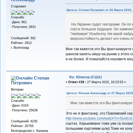
Старожил
Цитата: Степан Петрович от 26 Марта 2015, 
Спасибо
-Дано: 961
На Украине садят гектарами. Он по
-Получено: 2831
сорта большое будущее. Он заменит
"любимую" Изабеллу. Ни какой лабрус
Сообщений: 302
морозостойкость делает его очень 
Рейтинг: 2812
г. Волгоград
Мне так кажется,что Вы фантазируете н
шансов занять нишу на рынке у этого с
и не более. И пожалуйста назовите ко
Re: Юпитер (США)
Степан
Петрович
«
Ответ #18 :
27 Марта 2015, 16:23:53 »
Ветеран
Цитата: Рясков Александр от 27 Марта 2015,
Спасибо
Мне так кажется,что Вы фантазирует
-Дано: 6154
-Получено: 25636
Это не я фантазер, это Павливский ска
http://www.youtube.com/watch?v=5uvtnJz
Сообщений: 4235
сортах. Харьковчане тоже уже га позак
Рейтинг: 25755
большими партиями шли).Тоже не хочу 
Белгородская с. Казанка