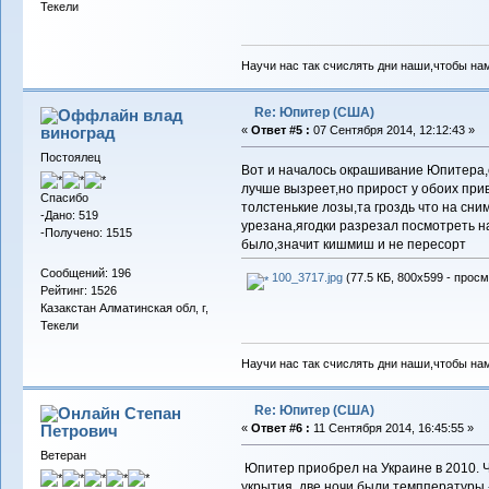
Текели
Научи нас так счислять дни наши,чтобы на
Re: Юпитер (США)
влад
виноград
«
Ответ #5 :
07 Сентября 2014, 12:12:43 »
Постоялец
Вот и началось окрашивание Юпитера,с
лучше вызреет,но прирост у обоих прив
Спасибо
толстенькие лозы,та гроздь что на сн
-Дано: 519
урезана,ягодки разрезал посмотреть н
-Получено: 1515
было,значит кишмиш и не пересорт
Сообщений: 196
100_3717.jpg
(77.5 КБ, 800x599 - просм
Рейтинг: 1526
Казакстан Алматинская обл, г,
Текели
Научи нас так счислять дни наши,чтобы на
Re: Юпитер (США)
Степан
Петрович
«
Ответ #6 :
11 Сентября 2014, 16:45:55 »
Ветеран
Юпитер приобрел на Украине в 2010. Ч
укрытия, две ночи были темппературы -