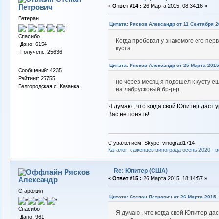
Петрович
«
Ответ #14 :
26 Марта 2015, 08:34:16 »
Ветеран
Цитата: Рясков Александр от 11 Сентября 20
Спасибо
Когда пробовал у знакомого его пер
-Дано: 6154
куста.
-Получено: 25636
Цитата: Рясков Александр от 25 Марта 2015,
Сообщений: 4235
Рейтинг: 25755
но через месяц я подошел к кусту е
Белгородская с. Казанка
на лабрусковый бр-р-р.
Я думаю , что когда свой Юпитер даст у
Вас не понять!
С уважением! Skype vinograd1714
Каталог саженцев винограда осень 2020 - ве
Re: Юпитер (США)
Рясков
Александр
«
Ответ #15 :
26 Марта 2015, 18:14:57 »
Старожил
Цитата: Степан Петрович от 26 Марта 2015, 
Спасибо
Я думаю , что когда свой Юпитер дас
-Дано: 961