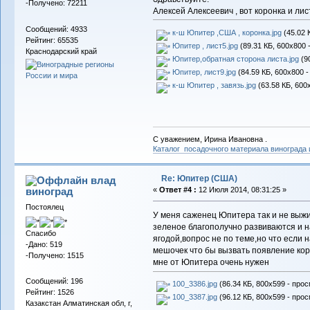
-Получено: 72211
Алексей Алексеевич , вот коронка и ли
Сообщений: 4933
к-ш Юпитер ,США , коронка.jpg
(45.02 
Рейтинг: 65535
Юпитер , лист5.jpg
(89.31 КБ, 600x800 
Краснодарский край
Юпитер,обратная сторона листа.jpg
(90
Юпитер, лист9.jpg
(84.59 КБ, 600x800 -
к-ш Юпитер , завязь.jpg
(63.58 КБ, 600
С уважением, Ирина Ивановна .
Каталог посадочного материала винограда
Re: Юпитер (США)
влад
виноград
«
Ответ #4 :
12 Июля 2014, 08:31:25 »
Постоялец
У меня саженец Юпитера так и не выжи
зеленое благополучно развиваются и на
Спасибо
ягодой,вопрос не по теме,но что если н
-Дано: 519
мешочек что бы вызвать появление кор
-Получено: 1515
мне от Юпитера очень нужен
Сообщений: 196
100_3386.jpg
(86.34 КБ, 800x599 - прос
Рейтинг: 1526
100_3387.jpg
(96.12 КБ, 800x599 - прос
Казакстан Алматинская обл, г,