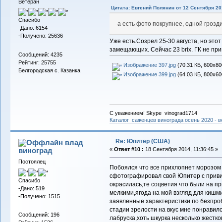
Ветеран
Цитата: Евгений Полянин от 12 Сентября 201
Спасибо
а есть фото покрупнее, одной грозди
-Дано: 6154
-Получено: 25636
Уже есть.Созрел 25-30 августа, но этот
замещающих. Сейчас 23 brix. ГК не пр
Сообщений: 4235
Рейтинг: 25755
Изображение 397.jpg
(70.31 КБ, 600x80
Белгородская с. Казанка
Изображение 399.jpg
(64.03 КБ, 800x60
С уважением! Skype vinograd1714
Каталог саженцев винограда осень 2020 - ве
Re: Юпитер (США)
влад
виноград
«
Ответ #10 :
18 Сентября 2014, 11:36:45 »
Постоялец
Побоялся что все прихлопнет морозом
сфотографировал свой Юпитер с привив
Спасибо
окрасилась,те соцветия что были на пр
-Дано: 519
мелкими,ягода на мой взгляд для кишм
-Получено: 1515
заявленные характеристики по безпроб
стадии зрелости на вкус мне понравилс
Сообщений: 196
лабруска,хоть шкурка несколько жестко