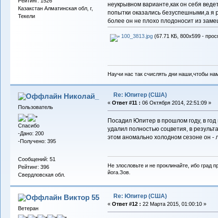
Рейтинг: 1526
неукрывном варианте,как он себя веде
Казакстан Алматинская обл, г,
попытки оказались безуспешными,а я 
Текели
более он не плохо плодоносит из за
100_3813.jpg
(67.71 КБ, 800x599 - прос
Научи нас так счислять дни наши,чтобы на
Re: Юпитер (США)
Николай_
«
Ответ #11 :
06 Октября 2014, 22:51:09 »
Пользователь
Посадил Юпитер в прошлом году, в год 
Спасибо
удалил полностью соцветия, в результа
-Дано: 200
этом аномально холодном сезоне он - 
-Получено: 395
Сообщений: 51
Не злословьте и не проклинайте, ибо град п
Рейтинг: 396
йога.Зов.
Свердловская обл.
Re: Юпитер (США)
Виктор 55
«
Ответ #12 :
22 Марта 2015, 01:00:10 »
Ветеран