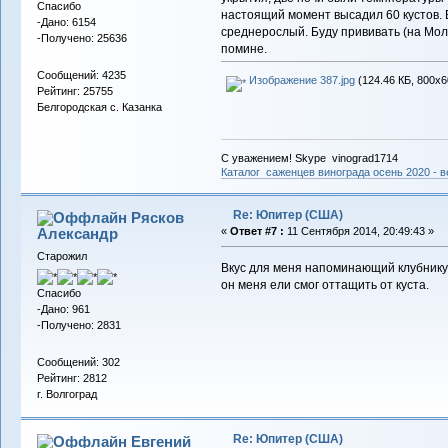
Спасибо
настоящий момент высадил 60 кустов.
-Дано: 6154
среднерослый. Буду прививать (на Молд
-Получено: 25636
помине.
Сообщений: 4235
Изображение 387.jpg
(124.46 КБ, 800x6
Рейтинг: 25755
Белгородская с. Казанка
С уважением! Skype vinograd1714
Каталог саженцев винограда осень 2020 - ве
Re: Юпитер (США)
Рясков
Александр
«
Ответ #7 :
11 Сентября 2014, 20:49:43 »
Старожил
Вкус для меня напоминающий клубнику. 
он меня ели смог оттащить от куста.
Спасибо
-Дано: 961
-Получено: 2831
Сообщений: 302
Рейтинг: 2812
г. Волгоград
Re: Юпитер (США)
Евгений