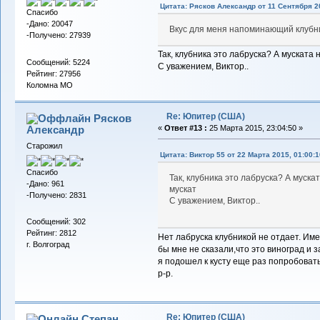
Цитата: Рясков Александр от 11 Сентября 20
Спасибо
-Дано: 20047
Вкус для меня напоминающий клубн
-Получено: 27939
Так, клубника это лабруска? А муската
Сообщений: 5224
С уважением, Виктор..
Рейтинг: 27956
Коломна МО
Re: Юпитер (США)
Рясков
Александр
«
Ответ #13 :
25 Марта 2015, 23:04:50 »
Старожил
Цитата: Виктор 55 от 22 Марта 2015, 01:00:1
Спасибо
Так, клубника это лабруска? А муск
-Дано: 961
мускат
-Получено: 2831
С уважением, Виктор..
Сообщений: 302
Рейтинг: 2812
Нет лабруска клубникой не отдает. Име
г. Волгоград
бы мне не сказали,что это виноград и 
я подошел к кусту еще раз попробовать
р-р.
Re: Юпитер (США)
Степан