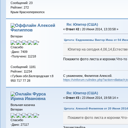
Сообщений: 23
Рейтинг: 272
Крым Красноперекопск
Re: Юпитер (США)
Алексей
Филиппов
«
Ответ #2 :
20 Июня 2014, 13:33:58 »
Ветеран
Цитата: Евдокимовы Виктор Инна от 04 Июня
Спасибо
Юпитер на сегодня.4,06,14,Естестве
-Дано: 7409
-Получено: 11218
Покажите фото листа и коронки.Что-то
Сообщений: 1181
Рейтинг: 11234
С уважением, Филиппов Алексей.
г.Губкин обл.Белгородская т.8
https://vinforum.ru/index.php?action=dlattach
950 717 77 28
Re: Юпитер (США)
Фурса
Ирина Ивановна
«
Ответ #3 :
23 Июня 2014, 19:58:14 »
Вольная казачка
Цитата: Алексей Филиппов от 20 Июня 2014,
Ветеран
Покажите фото листа и коронки.Что
Спасибо
-Дано: 27117
Здравствуйте.