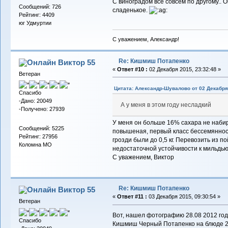
С виноградом всё совсем по другому.. О
Сообщений: 726
сладенькое.
Рейтинг: 4409
юг Удмуртии
С уважением, Александр!
Re: Кишмиш Потапенко
Виктор 55
«
Ответ #10 :
02 Декабря 2015, 23:32:48 »
Ветеран
Цитата: Александр-Шувалово от 02 Декабря 
Спасибо
-Дано: 20049
А у меня в этом году несладкий
-Получено: 27939
У меня он больше 16% сахара не набира
Сообщений: 5225
повышеная, первый класс бессемянност
Рейтинг: 27956
грозди были до 0,5 кг. Перевозить из п
Коломна МО
недостаточной устойчивости к мильдью
С уважением, Виктор
Re: Кишмиш Потапенко
Виктор 55
«
Ответ #11 :
03 Декабря 2015, 09:30:54 »
Ветеран
Вот, нашел фотографию 28.08 2012 года
Спасибо
Кишмиш Черный Потапенко на блюде 26 