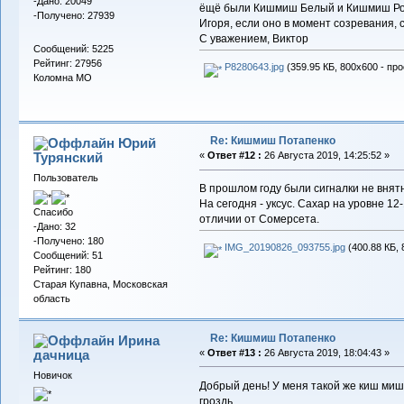
-Дано: 20049
ёщё были Кишмиш Белый и Кишмиш Розо
-Получено: 27939
Игоря, если оно в момент созревания,
С уважением, Виктор
Сообщений: 5225
Рейтинг: 27956
P8280643.jpg
(359.95 КБ, 800x600 - пр
Коломна МО
Re: Кишмиш Потапенко
Юрий
Турянский
«
Ответ #12 :
26 Августа 2019, 14:25:52 »
Пользователь
В прошлом году были сигналки не внятн
На сегодня - уксус. Сахар на уровне 12-
Спасибо
отличии от Сомерсета.
-Дано: 32
-Получено: 180
IMG_20190826_093755.jpg
(400.88 КБ, 
Сообщений: 51
Рейтинг: 180
Старая Купавна, Московская
область
Re: Кишмиш Потапенко
Ирина
дачница
«
Ответ #13 :
26 Августа 2019, 18:04:43 »
Новичок
Добрый день! У меня такой же киш миш 
гроздь.