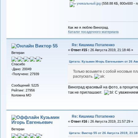
уникальный.jpg
(558.88 КБ, 800x600 - 
Как же я люблю Виноград.
Каталог посадочного материала
Re: Кишмиш Потапенко
Виктор 55
«
Ответ #15 :
26 Августа 2019, 21:18:46 »
Ветеран
Цитата: Кузьмин Игорь Евгеньевич от 26 Авг
Спасибо
-Дано: 20049
Только возьмите с собой носовые пл
-Получено: 27939
распускать.
Сообщений: 5225
Виноград красивый на фото, а процити
Рейтинг: 27956
так не приглашают.
С уважением,
Коломна МО
Re: Кишмиш Потапенко
Кузьмин
Игорь Евгеньевич
«
Ответ #16 :
26 Августа 2019, 21:57:29 »
Ветеран
Цитата: Виктор 55 от 26 Августа 2019, 21:18