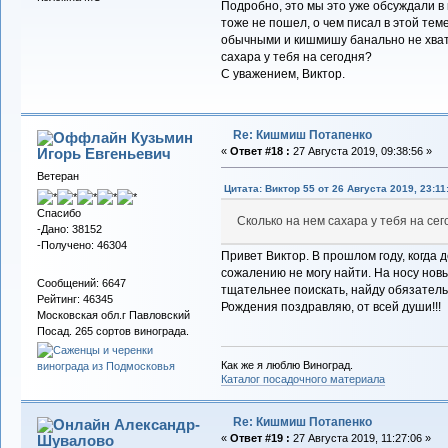
Подробно, это мы это уже обсуждали в к
тоже не пошел, о чем писал в этой те
обычными и кишмишу банально не хват
сахара у тебя на сегодня?
С уважением, Виктор.
Re: Кишмиш Потапенко
Кузьмин
Игорь Евгеньевич
«
Ответ #18 :
27 Августа 2019, 09:38:56 »
Ветеран
Цитата: Виктор 55 от 26 Августа 2019, 23:11
Спасибо
Сколько на нем сахара у тебя на се
-Дано: 38152
-Получено: 46304
Привет Виктор. В прошлом году, когда 
сожалению не могу найти. На носу нов
Сообщений: 6647
тщательнее поискать, найду обязатель
Рейтинг: 46345
Рождения поздравляю, от всей души!!!
Московская обл.г Павловский
Посад. 265 сортов винограда.
Как же я люблю Виноград.
Каталог посадочного материала
Re: Кишмиш Потапенко
Александр-
Шувалово
«
Ответ #19 :
27 Августа 2019, 11:27:06 »