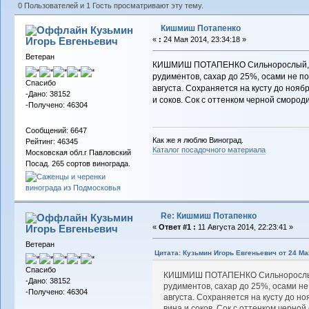
0 Пользователей и 1 Гость просматривают эту тему.
Кишмиш Потапенко
Кузьмин
Игорь Евгеньевич
«
:
24 Мая 2014, 23:34:18 »
Ветеран
КИШМИШ ПОТАПЕНКО Сильнорослый, гроз
рудиментов, сахар до 25%, осами не п
Спасибо
августа. Сохраняется на кусту до нояб
-Дано: 38152
и соков. Сок с оттенком черной смород
-Получено: 46304
Сообщений: 6647
Как же я люблю Виноград.
Рейтинг: 46345
Каталог посадочного материала
Московская обл.г Павловский
Посад. 265 сортов винограда.
Re: Кишмиш Потапенко
Кузьмин
Игорь Евгеньевич
«
Ответ #1 :
11 Августа 2014, 22:23:41 »
Ветеран
Цитата: Кузьмин Игорь Евгеньевич от 24 Мая
Спасибо
КИШМИШ ПОТАПЕНКО Сильнорослый, гр
-Дано: 38152
рудиментов, сахар до 25%, осами не
-Получено: 46304
августа. Сохраняется на кусту до н
вина и соков. Сок с оттенком черно