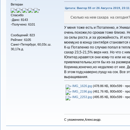
Ветеран
Цитата: Виктор 55 от 26 Августа 2019, 23:11
Спасибо
Сколько на нем сахара на сегодня
-Дано: 8143
-Получено: 6101
У меня тоже есть и Потапенко, и Уника
очень похожи,по срокам тоже близко. Н
Сообщений: 823
за силы роста ,и за урожайность. И хот
Рейтинг: 6105
моему,но в концу сентября становится
Санкт-Петербург, 60,03с.ш.
К-ш Потапенко по случаю попал в тепли
30,17в.д.
сахар 23,5-21,5% верх-низ. Но что с н
Юпитер,нравятся они кому-то или не н
привлекательны,хотя бы из-за размера 
Коринка,конечно,но недалеко от нее. Д
В этом году,наверно,пущу на сок. Все э
выращивания.
IMG_1626.jpg
(478.86 КБ, 800x599 - пр
IMG_2196.jpg
(461.76 КБ, 800x600 - пр
IMG_2253.jpg
(495.85 КБ, 800x599 - пр
С уважением,Александр.