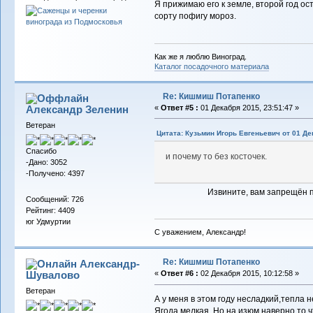
Я прижимаю его к земле, второй год о
сорту пофигу мороз.
Как же я люблю Виноград.
Каталог посадочного материала
Re: Кишмиш Потапенко
Александр Зеленин
«
Ответ #5 :
01 Декабря 2015, 23:51:47 »
Ветеран
Цитата: Кузьмин Игорь Евгеньевич от 01 Де
Спасибо
и почему то без косточек.
-Дано: 3052
-Получено: 4397
Извините, вам запрещён 
Сообщений: 726
Рейтинг: 4409
юг Удмуртии
С уважением, Александр!
Re: Кишмиш Потапенко
Александр-
Шувалово
«
Ответ #6 :
02 Декабря 2015, 10:12:58 »
Ветеран
А у меня в этом году несладкий,тепла н
Ягода мелкая. Но на изюм,наверно,то,