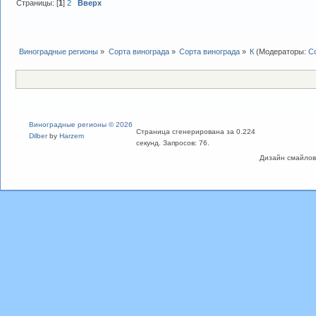
Страницы: [
1
]
2
Вверх
Виноградные регионы
»
Сорта винограда
»
Сорта винограда
»
К
(Модераторы:
С
Виноградные регионы © 2026
Страница сгенерирована за 0.224
Dilber
by
Harzem
секунд. Запросов: 76.
Дизайн смайлов "