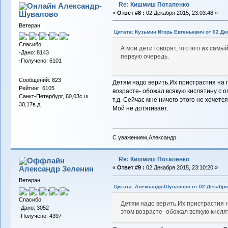
Re: Кишмиш Потапенко
Александр-
Шувалово
«
Ответ #8 :
02 Декабря 2015, 23:03:48 »
Ветеран
Цитата: Кузьмин Игорь Евгеньевич от 02 Де
Спасибо
А мои дети говорят, что это их самы
-Дано: 8143
первую очередь.
-Получено: 6101
Сообщений: 823
Детям надо верить.Их пристрастия на 
Рейтинг: 6105
возрасте- обожал всякую кислятину с 
Санкт-Петербург, 60,03с.ш.
т.д. Сейчас мне ничего этого не хочется
30,17в.д.
Мой не дотягивает.
С уважением,Александр.
Re: Кишмиш Потапенко
Александр Зеленин
«
Ответ #9 :
02 Декабря 2015, 23:10:20 »
Ветеран
Цитата: Александр-Шувалово от 02 Декабря 
Спасибо
Детям надо верить.Их пристрастия 
-Дано: 3052
этом возрасте- обожал всякую кисля
-Получено: 4397