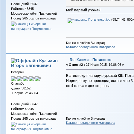
Сообщений: 6647
Рейтинг: 46345
Мой первый урожай.
Московская обл.г Павловский
Посад. 265 сортов винограда.
кишмиш Потапенко..jpg
(85.74 КБ, 800
Как же я люблю Виноград.
Каталог посадочного материала
Re: Кишмиш Потапенко
Кузьмин
Игорь Евгеньевич
«
Ответ #2 :
27 Июля 2015, 19:06:06 »
Ветеран
В этом году планирую урожай КШ. Потап
Нормировку не проводил, оставил по 3-4
Спасибо
по 4 плеча в две стороны.
-Дано: 38152
-Получено: 46304
Сообщений: 6647
Рейтинг: 46345
Московская обл.г Павловский
Как же я люблю Виноград.
Посад. 265 сортов винограда.
Каталог посадочного материала