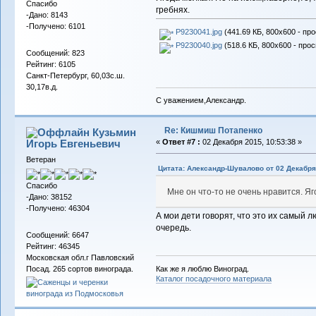
Спасибо
гребнях.
-Дано: 8143
-Получено: 6101
P9230041.jpg
(441.69 КБ, 800x600 - пр
P9230040.jpg
(518.6 КБ, 800x600 - про
Сообщений: 823
Рейтинг: 6105
Санкт-Петербург, 60,03с.ш.
30,17в.д.
С уважением,Александр.
Re: Кишмиш Потапенко
Кузьмин
Игорь Евгеньевич
«
Ответ #7 :
02 Декабря 2015, 10:53:38 »
Ветеран
Цитата: Александр-Шувалово от 02 Декабря 
Спасибо
Мне он что-то не очень нравится. Яг
-Дано: 38152
-Получено: 46304
А мои дети говорят, что это их самый л
очередь.
Сообщений: 6647
Рейтинг: 46345
Московская обл.г Павловский
Как же я люблю Виноград.
Посад. 265 сортов винограда.
Каталог посадочного материала