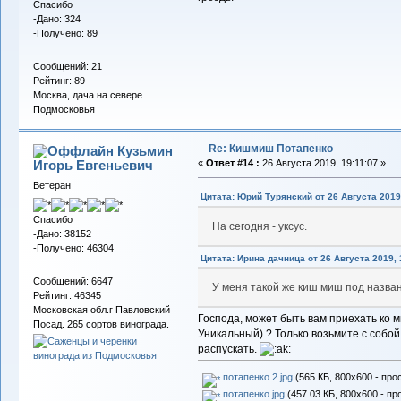
Спасибо
-Дано: 324
-Получено: 89
Сообщений: 21
Рейтинг: 89
Москва, дача на севере
Подмосковья
Re: Кишмиш Потапенко
Кузьмин
Игорь Евгеньевич
«
Ответ #14 :
26 Августа 2019, 19:11:07 »
Ветеран
Цитата: Юрий Турянский от 26 Августа 2019,
Спасибо
На сегодня - уксус.
-Дано: 38152
-Получено: 46304
Цитата: Ирина дачница от 26 Августа 2019, 
Сообщений: 6647
У меня такой же киш миш под назв
Рейтинг: 46345
Московская обл.г Павловский
Господа, может быть вам приехать ко 
Посад. 265 сортов винограда.
Уникальный) ? Только возьмите с собой
распускать.
потапенко 2.jpg
(565 КБ, 800x600 - про
потапенко.jpg
(457.03 КБ, 800x600 - пр