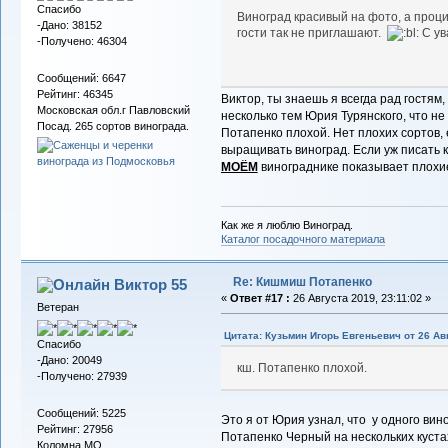
Спасибо
Виноград красивый на фото, а проц
-Дано: 38152
гости так не приглашают.
С ув
-Получено: 46304
Сообщений: 6647
Рейтинг: 46345
Виктор, ты знаешь я всегда рад гостям
Московская обл.г Павловский
несколько тем Юрия Турянского, что не 
Посад. 265 сортов винограда.
Потапенко плохой. Нет плохих сортов,
выращивать виноград. Если уж писать к
МОЁМ
винограднике показывает плохи
Как же я люблю Виноград.
Каталог посадочного материала
Re: Кишмиш Потапенко
Виктор 55
«
Ответ #17 :
26 Августа 2019, 23:11:02 »
Ветеран
Цитата: Кузьмин Игорь Евгеньевич от 26 Авг
Спасибо
-Дано: 20049
кш. Потапенко плохой.
-Получено: 27939
Сообщений: 5225
Это я от Юрия узнал, что у одного вино
Рейтинг: 27956
Потапенко Черный на нескольких кустах
Коломна МО