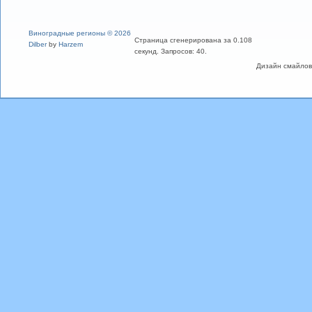
Виноградные регионы © 2026
Страница сгенерирована за 0.108
Dilber
by
Harzem
секунд. Запросов: 40.
Дизайн смайлов "