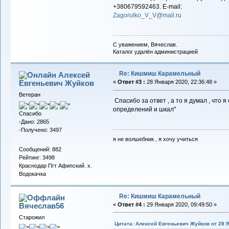
+380679592463. E-mail:
Zagorulko_V_V@mail.ru
С уважением, Вячеслав.
Каталог удалён администрацией
Re: Кишмиш Карамельный
Алексей
Евгеньевич Жуйков
«
Ответ #3 :
28 Января 2020, 22:36:48 »
Ветеран
Спасибо за ответ , а то я думал , что 
определений и шкал"
Спасибо
-Дано: 2865
-Получено: 3497
я не волшебник , я хочу учиться
Сообщений: 882
Рейтинг: 3498
Краснодар Пгт Афипский. х.
Водокачка
Re: Кишмиш Карамельный
Вячеслав56
«
Ответ #4 :
29 Января 2020, 09:49:50 »
Старожил
Цитата: Алексей Евгеньевич Жуйков от 28 Я