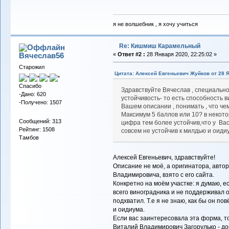
я не волшебник , я хочу учиться
Re: Кишмиш Карамельный
Вячеслав56
«
Ответ #2 :
28 Января 2020, 22:25:02 »
Старожил
Цитата: Алексей Евгеньевич Жуйков от 28 Я
Спасибо
Здравствуйте Вячеслав , специально 
-Дано: 620
устойчивость- то есть способность 
-Получено: 1507
Вашем описании , понимать , что че
Максимум 5 баллов или 10? в некот
Сообщений: 313
цифра тем более устойчив,что у Вас
Рейтинг: 1508
совсем не устойчив к милдью и оиди
Тамбов
Алексей Евгеньевич, здравствуйте!
Описание не моё, а оригинатора, авто
Владимировича, взято с его сайта.
Конкретно на моём участке: я думаю, е
всего виноградника и не поддерживал 
подхватил. Т.е я не знаю, как бы он п
и оидиума.
Если вас заинтересовала эта форма, т
Виталий Владимирович Загорулько - дом