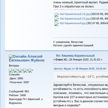
очень нежный, приятный мускат. Рудим
При 3-х обработках не болел.
КШ Карамельный (4).jpg
(328.83 КБ, 80
КШ Карамельный (3).jpg
(330.65 КБ, 80
КШ Карамельный.jpg
(352.97 КБ, 800x6
С уважением, Вячеслав.
Каталог удалён администрацией
Re: Кишмиш Карамельный
Алексей
Евгеньевич Жуйков
«
Ответ #1 :
28 Января 2020, 21:41:52 »
Ветеран
Цитата: Мурка от 28 Января 2020, 19:29:40
Спасибо
Морозостойкость до –18°С, устойчива
-Дано: 2865
-Получено: 3497
Здравствуйте Вячеслав , специально выд
устойчивость- то есть способность ви
Сообщений: 882
описании , понимать , что чем больше 
Рейтинг: 3498
баллов или 10? в некоторых источника
Краснодар Пгт Афипский. х.
устойчив,что у Вас в данном случае пон
Водокачка
милдью и оидиуму?