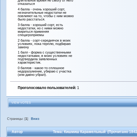
длительное время не смогу от него
отказаться
4 балла - очень хороший сорт,
незначительные недостатки не
повлияют на то, чтобы с ним можно
было расстаться.
3 балла - хороший сорт, есть
недостатки, но с ними можно
мириться применяя
спецагроприемы
2 балла - сорт-середнячок в моих
условиях, пока терплю, подбираю
замену
1 балл - форма с существенными
недостатками, в моих условиях не
подтвердила заявленных
характеристик.
0 баллов - какое-то сплошное
недоразумение, убираю с участка
(или давно убрал).
Проголосовало пользователей:
1
VIEW VOTES
Страницы: [
1
]
Вниз
Автор
Тема: Кишмиш Карамельный (Прочитано 1842