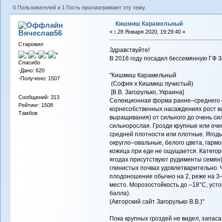
0 Пользователей и 1 Гость просматривают эту тему.
Кишмиш Карамельный
Вячеслав56
«
:
28 Января 2020, 19:29:40 »
Старожил
Здравствуйте!
В 2016 году посадил бессемянную ГФ 
Спасибо
-Дано: 620
"Кишмиш Карамельный
-Получено: 1507
(София х Кишмиш лучистый)
[В.В. Загорулько, Украина]
Сообщений: 313
Селекционная форма ранне–среднего с
Рейтинг: 1508
корнесобственных насаждениях рост ва
Тамбов
выращивания) от сильного до очень си
сильнорослая. Грозди крупные или очен
средней плотности или плотные. Ягоды 
округло–овальные, белого цвета, гармо
кожица при еде не ощущается. Категор
ягодах присутствуют рудименты семян
глинистых почвах удовлетварительно. 
плодоношение обычно на 2, реже на 3–
место. Морозостойкость до –18°С, устой
балла).
(Авторский сайт Загорулько В.В.)"
Пока крупных гроздей не видел, запаса