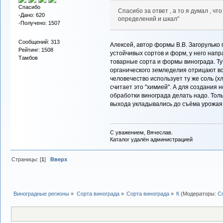
Спасибо
Спасибо за ответ , а то я думал , ч
-Дано: 620
определений и шкал"
-Получено: 1507
Сообщений: 313
Алексей, автор формы В.В. Загорулько 
Рейтинг: 1508
устойчивых сортов и форм, у него нап
Тамбов
товарные сорта и формы винограда. Т
органического земледелия отрицают вс
человечество использует ту же соль (х
считает это "химией". А для создания 
обработки винограда делать надо. Тол
выхода укладывались до съёма урожая
С уважением, Вячеслав.
Каталог удалён администрацией
Страницы: [
1
]
Вверх
Виноградные регионы
»
Сорта винограда
»
Сорта винограда
»
К
(Модераторы:
С