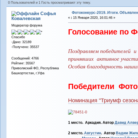
0 Пользователей и 1 Гость просматривают эту тему.
Фотоконкурс-2019. Итоги. Объявле
Софья
Ковалевская
«
:
15 Января 2020, 16:01:46 »
Модератор форума
Голосование по Ф
Спасибо
-Дано: 32189
-Получено: 35537
Поздравляем победителей и 
принявших активное участие
Сообщений: 4766
Рейтинг: 35567
Особая благодарность нашим
Приволжский ФО, Республика
Башкортостан, г.Уфа
Победители Фоток
Номинация "Триумф сезон
1 место. Аркадия. Автор
Давид Алве
2 место.
Августин
. Автор
Вадим Жил