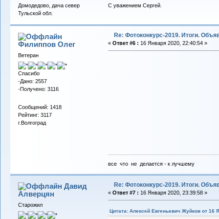
С уважением Сергей.
Домодедово, дача север
Тульской обл.
Re: Фотоконкурс-2019. Итоги. Объ
Филиппов Олег
«
Ответ #6 :
16 Января 2020, 22:40:54 »
Ветеран
Спасибо
-Дано: 2557
-Получено: 3116
Сообщений: 1418
Рейтинг: 3117
г.Волгоград
все что не делается - к лучшему
Re: Фотоконкурс-2019. Итоги. Объ
Давид
Алверцян
«
Ответ #7 :
16 Января 2020, 23:39:58 »
Старожил
Цитата: Алексей Евгеньевич Жуйков от 16 Я