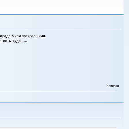
ограда были прекрасными.
сть куда ......
Записан