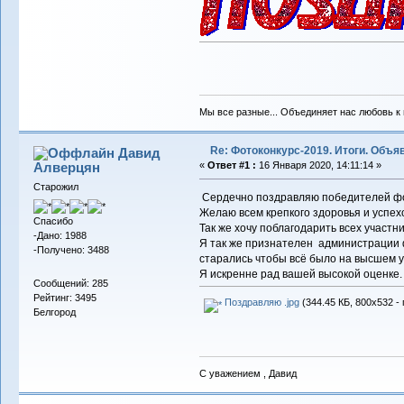
Мы все разные... Объединяет нас любовь к в
Re: Фотоконкурс-2019. Итоги. Объ
Давид
Алверцян
«
Ответ #1 :
16 Января 2020, 14:11:14 »
Старожил
Сердечно поздравляю победителей фо
Желаю всем крепкого здоровья и успехо
Спасибо
Так же хочу поблагодарить всех участн
-Дано: 1988
Я так же признателен администрации 
-Получено: 3488
старались чтобы всё было на высшем у
Я искренне рад вашей высокой оценке.
Сообщений: 285
Рейтинг: 3495
Поздравляю .jpg
(344.45 КБ, 800x532 -
Белгород
С уважением , Давид