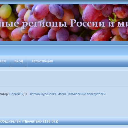
РЕЯ
ВХОД
РЕГИСТРАЦИЯ
ратор:
Сергей В.
) »
 Фотоконкурс-2019. Итоги. Объявление победителей
победителей (Прочитано 2198 раз)