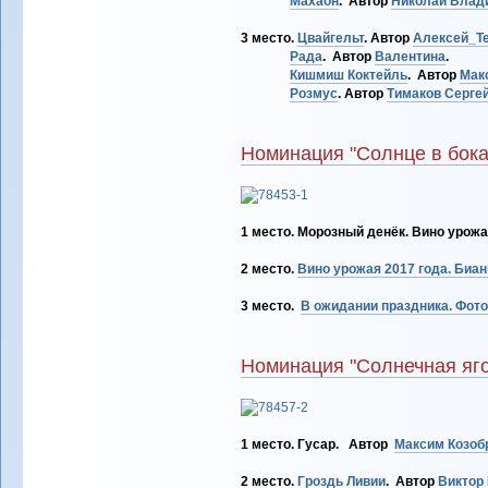
Махаон
. Автор
Николай Влад
3 место.
Цвайгельт
. Автор
Алексей_Т
Рада
. Автор
Валентина
.
Кишмиш Коктейль
. Автор
Мак
Розмус
. Автор
Тимаков Серге
Номинация "Солнце в бока
1 место. Морозный денёк. Вино урожа
2 место.
Вино урожая 2017 года. Биан
3 место.
В ожидании праздника. Фото 
Номинация "Солнечная яг
1 место. Гусар. Автор
Максим Козоб
2 место.
Гроздь Ливии
. Автор
Виктор