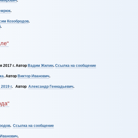
имирович
.
емрюк
.
сим Козобродов
.
й
.
ле"
я 2017 г. Автор
Вадим Жилин
.
Ссылка на сообщение
ка
. Автор
Виктор Иванович
.
2019 г
. Автор
Александр Геннадьевич
.
ода"
родов
.
Ссылка на сообщение
 Иванович
.