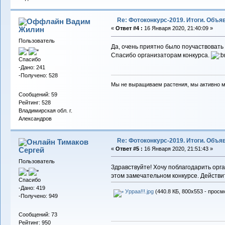
Re: Фотоконкурс-2019. Итоги. Объ
Вадим
Жилин
«
Ответ #4 :
16 Января 2020, 21:40:09 »
Пользователь
Да, очень приятно было поучаствовать 
Спасибо организаторам конкурса.
Спасибо
-Дано: 241
-Получено: 528
Мы не выращиваем растения, мы активно 
Сообщений: 59
Рейтинг: 528
Владимирская обл. г.
Александров
Re: Фотоконкурс-2019. Итоги. Объ
Тимаков
Сергей
«
Ответ #5 :
16 Января 2020, 21:51:43 »
Пользователь
Здравствуйте! Хочу поблагодарить орга
этом замечательном конкурсе. Действит
Спасибо
-Дано: 419
Урраа!!!.jpg
(440.8 КБ, 800x553 - просм
-Получено: 949
Сообщений: 73
Рейтинг: 950