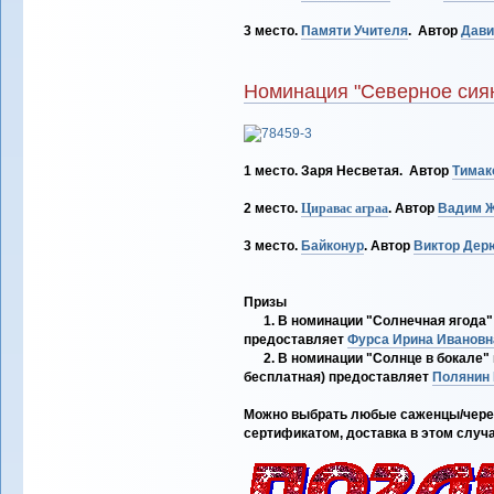
3 место.
Памяти Учителя
. Автор
Дави
Номинация "Северное сия
1 место. Заря Несветая. Автор
Тимак
2 место.
Циравас аграа
. Автор
Вадим 
3 место.
Байконур
. Автор
Виктор Дер
Призы
1. В номинации "Солнечная ягода" и
предоставляет
Фурса Ирина Ивановн
2. В номинации "Солнце в бокале" и
бесплатная) предоставляет
Полянин 
Можно выбрать любые саженцы/черенки
сертификатом, доставка в этом случ