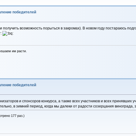
явление победителей
и получить возможность порыться в закромах). В новом году постараюсь подго
мешаем им расти.
явление победителей
низаторов и спонсоров конкурса, а также всех участников и всех принявших у
ельно, в зимний период, когда мы далеки от радости созерцания винограда, э
отрено 177 раз.)