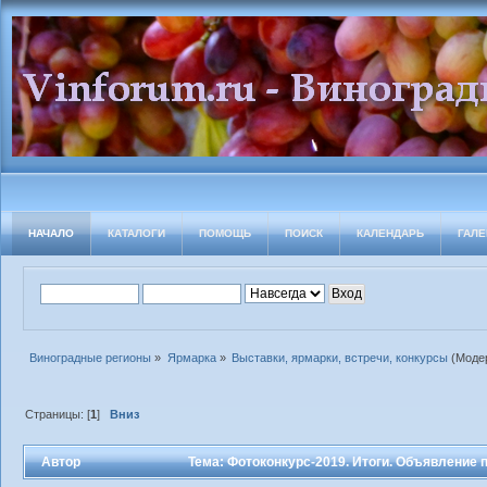
НАЧАЛО
КАТАЛОГИ
ПОМОЩЬ
ПОИСК
КАЛЕНДАРЬ
ГАЛЕ
Виноградные регионы
»
Ярмарка
»
Выставки, ярмарки, встречи, конкурсы
(Моде
Страницы: [
1
]
Вниз
Автор
Тема: Фотоконкурс-2019. Итоги. Объявление 