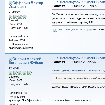
Re: Фотоконкурс-2019. Итоги. Объ
Виктор
Иванович
«
Ответ #2 :
16 Января 2020, 19:19:22 »
Старожил
От Своего имени я тоже хочу поздравит
учавствовать в конкурсах учиться вино
Спасибо
здоровья добавим парачку!!!!!!!
-Дано: 4278
-Получено: 2531
IMG_9996 (Копировать).jpg
(318.75 КБ,
Сообщений: 316
Рейтинг: 2532
ст. Калининская
Краснодарский край
Re: Фотоконкурс-2019. Итоги. Объ
Алексей
Евгеньевич Жуйков
«
Ответ #3 :
16 Января 2020, 21:26:55 »
Ветеран
Цитата: Давид Алверцян от 16 Января 2020, 
Спасибо
Я искренне рад вашей высокой оцен
-Дано: 2865
-Получено: 3497
Давид , поделитесь с нами радостью, с
Сообщений: 882
Рейтинг: 3498
я не волшебник , я хочу учиться
Краснодар Пгт Афипский. х.
Водокачка