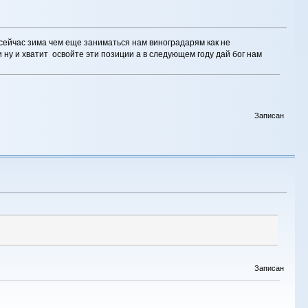
и сейчас зима чем еще заниматься нам виноградарям как не
 ну и хватит освойте эти позиции а в следующем году дай бог нам
Записан
Записан