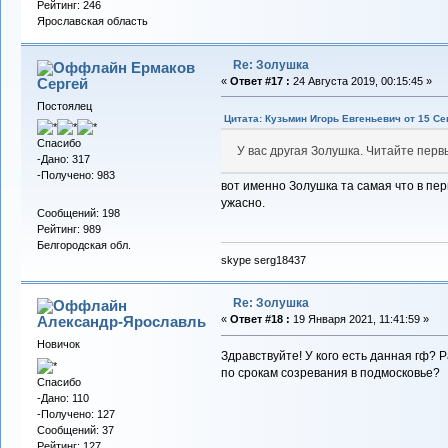
Рейтинг: 246
Ярославская область
Re: Золушка
Ермаков
Сергей
«
Ответ #17 :
24 Августа 2019, 00:15:45 »
Постоялец
Цитата: Кузьмин Игорь Евгеньевич от 15 Се
Спасибо
У вас другая Золушка. Читайте перв
-Дано: 317
-Получено: 983
вот именно Золушка та самая что в пер
ужасно.
Сообщений: 198
Рейтинг: 989
Белгородская обл.
skype serg18437
Re: Золушка
Александр-Ярославль
«
Ответ #18 :
19 Января 2021, 11:41:59 »
Новичок
Здравствуйте! У кого есть данная гф? 
по срокам созревания в подмосковье?
Спасибо
-Дано: 110
-Получено: 127
Сообщений: 37
Рейтинг: 127