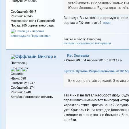
-Получено: 46305
устойчивость к болезням? Только Вы
Юрия Ивановича.Будем ждать отчёт
Сообщений: 6647
Рейтинг: 46346
Зинаида, Вы можете на прямую спросит
Московская обл.г Павловский
сортах и Г.Ф. вот в этой
теме
.
Посад. 265 сортов винограда.
Как же я люблю Виноград.
Каталог посадочного материала
Re: Золушка
Виктор к
«
Ответ #9 :
04 Апреля 2015, 19:33:17 »
Постоялец
Цитата: Кузьмин Игорь Евгеньевич от 02 Ап
Спасибо
-Дано: 598
Виктор, не путайте людей. Это два 
-Получено: 1247
Сообщений: 174
Рейтинг: 1248
Так я их и не путал,наоборот люди буду
Батайск Ростовская область
спрашивать именно тот виноград котор
характеристике.Против Вашей Золушки 
уже Хризолит.Инги тоже две,Капелюшн
именами становится все больше и больш
ошибки.