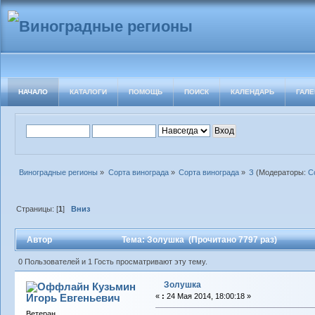
НАЧАЛО
КАТАЛОГИ
ПОМОЩЬ
ПОИСК
КАЛЕНДАРЬ
ГАЛЕ
Виноградные регионы
»
Сорта винограда
»
Сорта винограда
»
З
(Модераторы:
С
Страницы: [
1
]
Вниз
Автор
Тема: Золушка (Прочитано 7797 раз)
0 Пользователей и 1 Гость просматривают эту тему.
Золушка
Кузьмин
Игорь Евгеньевич
«
:
24 Мая 2014, 18:00:18 »
Ветеран