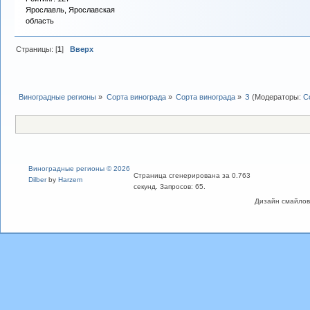
Ярославль, Ярославская
область
Страницы: [
1
]
Вверх
Виноградные регионы
»
Сорта винограда
»
Сорта винограда
»
З
(Модераторы:
С
Виноградные регионы © 2026
Страница сгенерирована за 0.763
Dilber
by
Harzem
секунд. Запросов: 65.
Дизайн смайлов "