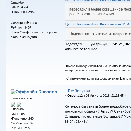
Спасибо
-Дано: 4524
пересадил в более освещённое место.
-Получено: 3462
растёт, лоза тонкая 3-4 мм
Сообщений: 1050
Цитата: Кузьмин Игорь Евгеньевич от 23 Мая
Рейтинг: 3467
Крым Симф. район , северный
Надеюсь на то, что кустик поправит
склон Чатыр дага.
Подождём.... (шум трибун) ШАЙБУ , ШАЙБУ
как и всё остальное.
Ничего никогда сознательно не опрыскиваю
конкретной местности. Если что то не вытяну
С уважением ко всем форумчанам Васили
Re: Золушка
Dimarion
«
Ответ #12 :
06 Августа 2018, 21:13:45 »
Пользователь
Хотелось бы узнать более подробное о
Спасибо
московской области? Август? Сентябрь
-Дано: 68
Слышал, что есть еще Золушка-2? Може
-Получено: 246
ее описание?
Сообщений: 67
Рейтинг: 246