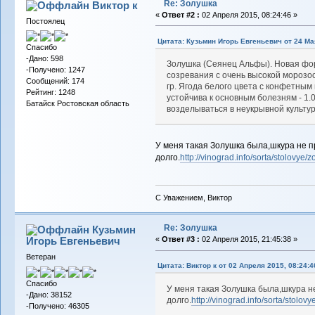
Re: Золушка
Виктор к
«
Ответ #2 :
02 Апреля 2015, 08:24:46 »
Постоялец
Цитата: Кузьмин Игорь Евгеньевич от 24 Мая
Спасибо
-Дано: 598
Золушка (Сеянец Альфы). Новая фор
-Получено: 1247
созревания с очень высокой морозо
Сообщений: 174
гр. Ягода белого цвета с конфетным 
Рейтинг: 1248
устойчива к основным болезням - 1.
Батайск Ростовская область
возделываться в неукрывной культур
У меня такая Золушка была,шкура не п
долго.
http://vinograd.info/sorta/stolovye/
С Уважением, Виктор
Re: Золушка
Кузьмин
Игорь Евгеньевич
«
Ответ #3 :
02 Апреля 2015, 21:45:38 »
Ветеран
Цитата: Виктор к от 02 Апреля 2015, 08:24:4
Спасибо
У меня такая Золушка была,шкура н
-Дано: 38152
долго.
http://vinograd.info/sorta/stolov
-Получено: 46305