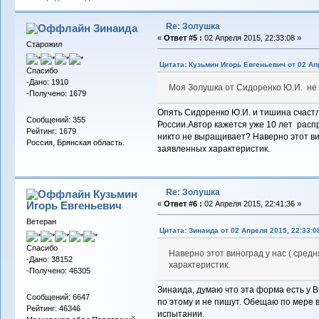
Re: Золушка
Зинаида
«
Ответ #5 :
02 Апреля 2015, 22:33:08 »
Старожил
Цитата: Кузьмин Игорь Евгеньевич от 02 Ап
Спасибо
-Дано: 1910
Моя Золушка от Сидоренко Ю.И. не
-Получено: 1679
Опять Сидоренко Ю.И. и тишина счаст
Сообщений: 355
России.Автор кажется уже 10 лет рас
Рейтинг: 1679
никто не выращивает? Наверно этот вин
Россия, Брянская область.
заявленных характеристик.
Re: Золушка
Кузьмин
Игорь Евгеньевич
«
Ответ #6 :
02 Апреля 2015, 22:41:36 »
Ветеран
Цитата: Зинаида от 02 Апреля 2015, 22:33:0
Спасибо
Наверно этот виноград у нас ( сред
-Дано: 38152
характеристик.
-Получено: 46305
Зинаида, думаю что эта форма есть у 
Сообщений: 6647
по этому и не пишут. Обещаю по мере 
Рейтинг: 46346
испытании.