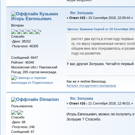
skype serg18437
Re: Золушка
Кузьмин
Игорь Евгеньевич
«
Ответ #15 :
15 Сентября 2018, 22:09:44 »
Ветеран
Цитата: Ермаков Сергей от 15 Сентября 2018
Спасибо
растет два куста,в этом году первы
-Дано: 38152
гр, по вкусу гармоничная нечего осо
-Получено: 46305
общем мне все понравилось и разме
году на развитие.
Сообщений: 6647
Рейтинг: 46346
У вас другая Золушка. Читайте первый 
Московская обл.г Павловский
Посад. 265 сортов винограда.
Как же я люблю Виноград.
Каталог посадочного материала
Re: Золушка
Dimarion
«
Ответ #16 :
21 Сентября 2018, 12:46:01 »
Пользователь
Игорь Евгеньевич, можно ли получить 
Спасибо
Золушке ? Спасибо.
-Дано: 68
-Получено: 246
Сообщений: 67