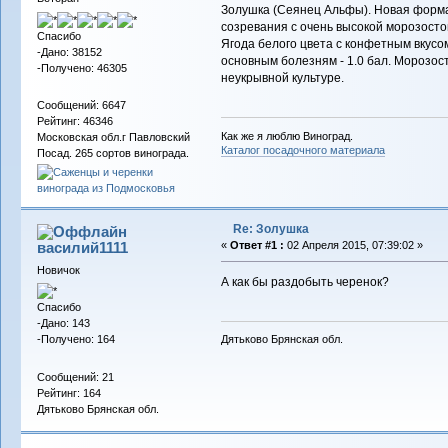
Золушка (Сеянец Альфы). Новая форма
созревания с очень высокой морозосто
Спасибо
Ягода белого цвета с конфетным вкусом
-Дано: 38152
основным болезням - 1.0 бал. Морозост
-Получено: 46305
неукрывной культуре.
Сообщений: 6647
Рейтинг: 46346
Как же я люблю Виноград.
Московская обл.г Павловский
Каталог посадочного материала
Посад. 265 сортов винограда.
Re: Золушка
василий1111
«
Ответ #1 :
02 Апреля 2015, 07:39:02 »
Новичок
А как бы раздобыть черенок?
Спасибо
-Дано: 143
-Получено: 164
Дятьково Брянская обл.
Сообщений: 21
Рейтинг: 164
Дятьково Брянская обл.