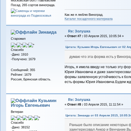
Московская обл.г Павловский
Посад. 265 сортов винограда.
Как же я люблю Виноград.
Каталог посадочного материала
Re: Золушка
Зинаида
«
Ответ #7 :
03 Апреля 2015, 10:05:34 »
Старожил
Цитата: Кузьмин Игорь Евгеньевич от 02 Ап
Спасибо
-Дано: 1910
думаю что эта форма есть у Виногр
-Получено: 1679
Игорь, я имела ввиду не только эту ф
Сообщений: 355
Юрия Ивановича и даже заинтересовал
Рейтинг: 1679
формы заявленную устойчивость к боле
Россия, Брянская область.
есть формы Юрия Ивановича.Будем жда
Re: Золушка
Кузьмин
Игорь Евгеньевич
«
Ответ #8 :
03 Апреля 2015, 11:11:54 »
Ветеран
Цитата: Зинаида от 03 Апреля 2015, 10:05:3
Спасибо
Раньше было описание некоторых 
-Дано: 38152
заинтересовал Анкор и Венчание.В