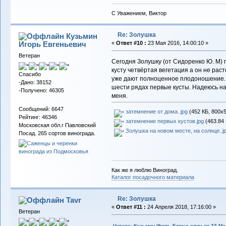
С Уважением, Виктор
Re: Золушка
Кузьмин
Игорь Евгеньевич
«
Ответ #10 :
23 Мая 2016, 14:00:10 »
Ветеран
Сегодня Золушку (от Сидоренко Ю. М) 
кусту четвёртая вегетация а он не раст
Спасибо
уже дают полноценное плодоношение. 
-Дано: 38152
шести рядах первые кусты. Надеюсь на 
-Получено: 46305
меня.
Сообщений: 6647
затемнение от дома..jpg
(452 КБ, 800x5
Рейтинг: 46346
затемнение первых кустов.jpg
(463.84 
Московская обл.г Павловский
Золушка на новом месте, на солнце..j
Посад. 265 сортов винограда.
Как же я люблю Виноград.
Каталог посадочного материала
Re: Золушка
Tavr
«
Ответ #11 :
24 Апреля 2018, 17:16:00 »
Ветеран
Цитата: Кузьмин Игорь Евгеньевич от 23 Мая