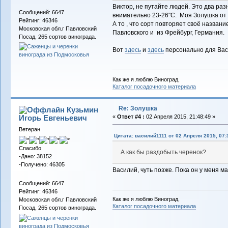
Виктор, не путайте людей. Это два ра
Сообщений: 6647
внимательно 23-26"С. Моя Золушка от
Рейтинг: 46346
А то , что сорт повторяет своё названи
Московская обл.г Павловский
Павловского и из Фрейбург, Германия.
Посад. 265 сортов винограда.
Вот
здесь
и
здесь
персонально для Вас
Как же я люблю Виноград.
Каталог посадочного материала
Re: Золушка
Кузьмин
Игорь Евгеньевич
«
Ответ #4 :
02 Апреля 2015, 21:48:49 »
Ветеран
Цитата: василий1111 от 02 Апреля 2015, 07:
Спасибо
А как бы раздобыть черенок?
-Дано: 38152
-Получено: 46305
Василий, чуть позже. Пока он у меня м
Сообщений: 6647
Рейтинг: 46346
Как же я люблю Виноград.
Московская обл.г Павловский
Каталог посадочного материала
Посад. 265 сортов винограда.