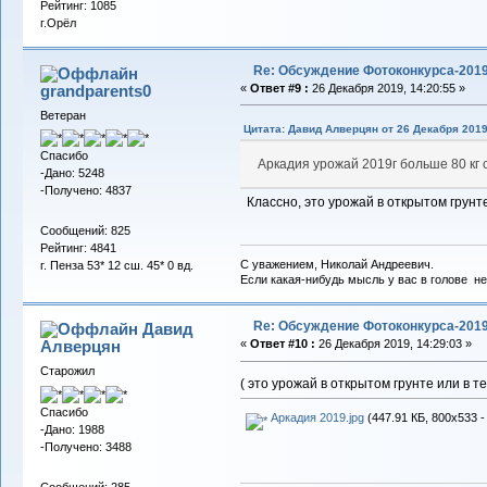
Рейтинг: 1085
г.Орёл
Re: Обсуждение Фотоконкурса-201
grandparents0
«
Ответ #9 :
26 Декабря 2019, 14:20:55 »
Ветеран
Цитата: Давид Алверцян от 26 Декабря 2019
Спасибо
Аркадия урожай 2019г больше 80 кг с
-Дано: 5248
-Получено: 4837
Классно, это урожай в открытом грунт
Сообщений: 825
Рейтинг: 4841
С уважением, Николай Андреевич.
г. Пенза 53* 12 сш. 45* 0 вд.
Если какая-нибудь мысль у вас в голове не 
Re: Обсуждение Фотоконкурса-201
Давид
Алверцян
«
Ответ #10 :
26 Декабря 2019, 14:29:03 »
Старожил
( это урожай в открытом грунте или в 
Спасибо
Аркадия 2019.jpg
(447.91 КБ, 800x533 -
-Дано: 1988
-Получено: 3488
Сообщений: 285