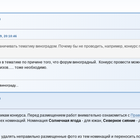
9
9, 20:10:46
аничивать тематику виноградом. Почему бы не проводить, например, конкурс
н в тематике по причине того, что форум виноградный. Конкурс провести мож
зов...... тоже необходимо.
инограду...
9
тникам конкурса. Перед размещением работ внимательно ознакомиться с
Прав
ырех номинаций. Номинация
Солнечная ягода
- для южан,
Северное сияние
- 
 удалять неправильно размещенные фото из тем номинаций и переносить по