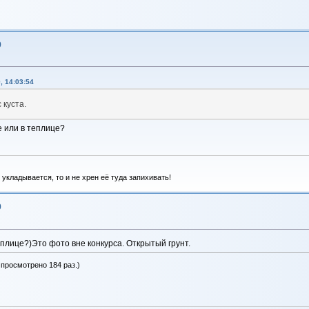
9
, 14:03:54
 куста.
е или в теплице?
укладывается, то и не хрен её туда запихивать!
9
теплице?)Это фото вне конкурса. Открытый грунт.
 просмотрено 184 раз.)