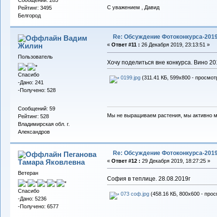
С уважением , Давид
Рейтинг: 3495
Белгород
Re: Обсуждение Фотоконкурса-201
Вадим
Жилин
«
Ответ #11 :
26 Декабря 2019, 23:13:51 »
Пользователь
Хочу поделиться вне конкурса. Вино 20
Спасибо
0199.jpg
(311.41 КБ, 599x800 - просмот
-Дано: 241
-Получено: 528
Сообщений: 59
Мы не выращиваем растения, мы активно 
Рейтинг: 528
Владимирская обл. г.
Александров
Re: Обсуждение Фотоконкурса-201
Пеганова
Тамара Яковлевна
«
Ответ #12 :
29 Декабря 2019, 18:27:25 »
Ветеран
София в теплице. 28.08.2019г
Спасибо
073 соф.jpg
(458.16 КБ, 800x600 - прос
-Дано: 5236
-Получено: 6577