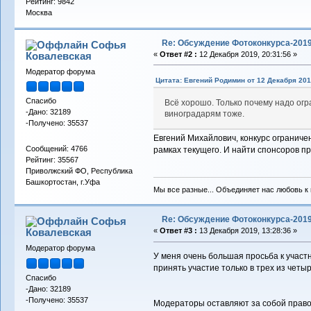
Рейтинг: 9842
Москва
Re: Обсуждение Фотоконкурса-201
Софья
Ковалевская
«
Ответ #2 :
12 Декабря 2019, 20:31:56 »
Модератор форума
Цитата: Евгений Родимин от 12 Декабря 201
Спасибо
Всё хорошо. Только почему надо огр
-Дано: 32189
виноградарям тоже.
-Получено: 35537
Евгений Михайлович, конкурс ограниче
Сообщений: 4766
рамках текущего. И найти спонсоров при
Рейтинг: 35567
Приволжский ФО, Республика
Башкортостан, г.Уфа
Мы все разные... Объединяет нас любовь к в
Re: Обсуждение Фотоконкурса-201
Софья
Ковалевская
«
Ответ #3 :
13 Декабря 2019, 13:28:36 »
Модератор форума
У меня очень большая просьба к учас
принять участие только в трех из чет
Спасибо
-Дано: 32189
-Получено: 35537
Модераторы оставляют за собой право