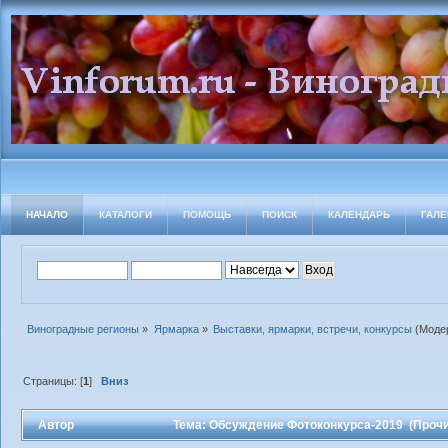
НАЧАЛО
КАТАЛОГИ
ПОМОЩЬ
ПОИСК
КАЛЕНДАРЬ
ГАЛЕ
Виноградные регионы
»
Ярмарка
»
Выставки, ярмарки, встречи, конкурсы
(Моде
Страницы: [
1
]
Вниз
Автор
Тема: Обсуждение Фотоконкурса-2019 (Прочи