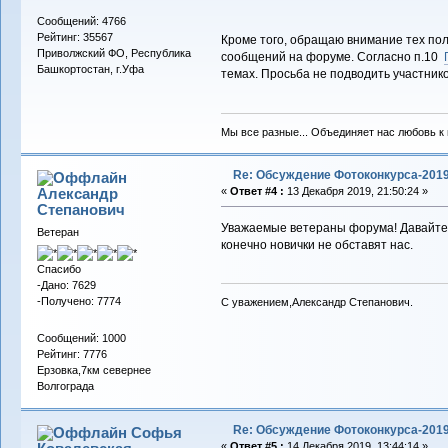
Сообщений: 4766
Рейтинг: 35567
Кроме того, обращаю внимание тех пол
Приволжский ФО, Республика
сообщений на форуме. Согласно п.10
Башкортостан, г.Уфа
темах. Просьба не подводить участник
Мы все разные... Объединяет нас любовь к в
Re: Обсуждение Фотоконкурса-201
Александр
«
Ответ #4 :
13 Декабря 2019, 21:50:24 »
Cтепанович
Уважаемые ветераны форума! Давайте В
Ветеран
конечно новички не обставят нас.
Спасибо
-Дано: 7629
-Получено: 7774
С уважением,Александр Степанович.
Сообщений: 1000
Рейтинг: 7776
Ерзовка,7км севернее
Волгограда
Re: Обсуждение Фотоконкурса-201
Софья
«
Ответ #5 :
14 Декабря 2019, 13:44:14 »