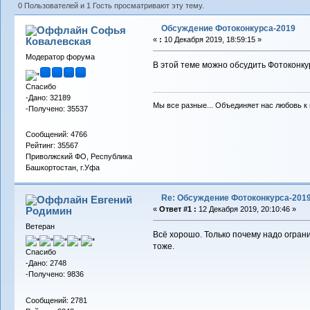
0 Пользователей и 1 Гость просматривают эту тему.
Обсуждение Фотоконкурса-2019
Софья
Ковалевская
«
:
10 Декабря 2019, 18:59:15 »
Модератор форума
В этой теме можно обсудить Фотоконку
Спасибо
-Дано: 32189
Мы все разные... Объединяет нас любовь к в
-Получено: 35537
Сообщений: 4766
Рейтинг: 35567
Приволжский ФО, Республика
Башкортостан, г.Уфа
Re: Обсуждение Фотоконкурса-201
Евгений
Родимин
«
Ответ #1 :
12 Декабря 2019, 20:10:46 »
Ветеран
Всё хорошо. Только почему надо огран
тоже.
Спасибо
-Дано: 2748
-Получено: 9836
Сообщений: 2781