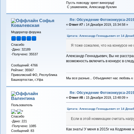
Пусть повсюду зреет виноград!
С уважением, Александр Куклин
Re: Обсуждение Фотоконкурса-201
Софья
Ковалевская
«
Ответ #7 :
14 Декабря 2019, 15:34:58 »
Модератор форума
Цитата: Александр Геннадьевич от 14 Декаб
Спасибо
Я тоже сожалею, что на конкурсе не
-Дано: 32189
-Получено: 35537
Александр Геннадьевич, Вы не расстраи
возможность включить в конкурс в сле
Сообщений: 4766
Рейтинг: 35567
Приволжский ФО, Республика
Мы все разные... Объединяет нас любовь к в
Башкортостан, г.Уфа
Re: Обсуждение Фотоконкурса-201
Валентина
«
Ответ #8 :
15 Декабря 2019, 13:48:09 »
Пользователь
Цитата: Александр Геннадьевич от 14 Декаб
Спасибо
Если в этой номинации считать нагр
-Дано: 221
-Получено: 1085
Как знать! У меня в 2015г на Кодрянке 
Сообщений: 83