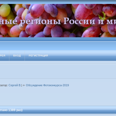
РЕЯ
ВХОД
РЕГИСТРАЦИЯ
ратор:
Сергей В.
) »
Обсуждение Фотоконкурса-2019
тано 1389 раз)