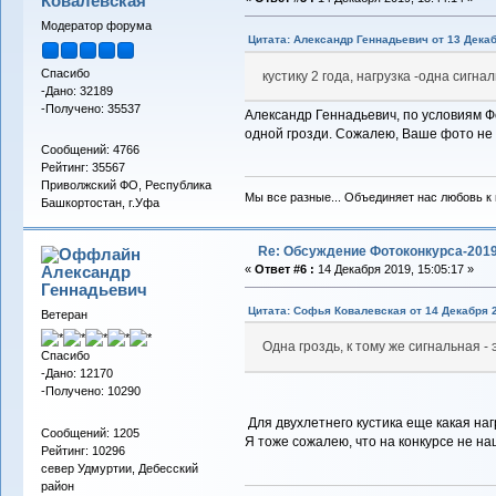
Ковалевская
Модератор форума
Цитата: Александр Геннадьевич от 13 Декаб
Спасибо
кустику 2 года, нагрузка -одна сигн
-Дано: 32189
-Получено: 35537
Александр Геннадьевич, по условиям Фо
одной грозди. Сожалею, Ваше фото не 
Сообщений: 4766
Рейтинг: 35567
Приволжский ФО, Республика
Мы все разные... Объединяет нас любовь к в
Башкортостан, г.Уфа
Re: Обсуждение Фотоконкурса-201
Александр
«
Ответ #6 :
14 Декабря 2019, 15:05:17 »
Геннадьевич
Цитата: Софья Ковалевская от 14 Декабря 2
Ветеран
Одна гроздь, к тому же сигнальная -
Спасибо
-Дано: 12170
-Получено: 10290
Для двухлетнего кустика еще какая наг
Сообщений: 1205
Я тоже сожалею, что на конкурсе не н
Рейтинг: 10296
север Удмуртии, Дебесский
район