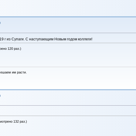
9
19 г из Супаги. С наступающим Новым годом коллеги!
рено 120 раз.)
мешаем им расти.
9
мотрено 132 раз.)