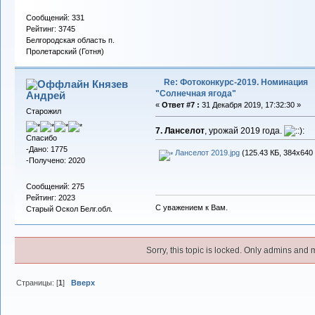
Сообщений: 331
Рейтинг: 3745
Белгородская область п.
Пролетарский (Готня)
Re: Фотоконкурс-2019. Номинация
Князев
"Солнечная ягода"
Андрей
«
Ответ #7 :
31 Декабря 2019, 17:32:30 »
Старожил
7. Ланселот
, урожай 2019 года.
Спасибо
-Дано: 1775
Ланселот 2019.jpg
(125.43 КБ, 384x640 
-Получено: 2020
Сообщений: 275
Рейтинг: 2023
С уважением к Вам.
Старый Оскол Белг.обл.
Sorry, this topic is locked. Only admins and 
Страницы: [
1
]
Вверх