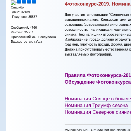
Фотоконкурс-2019. Номина
Спасибо
-Дано: 32189
Для участия в номинации "Солнечная 
-Получено: 35537
выращенных на юге. Конкурсантами 
созревших (созревающих) виноградных 
Сообщений: 4766
совокупности, являющихся главными 
Рейтинг: 35567
снимка, без излишних второстепенных
Приволжский ФО, Республика
Изображение грозди должно отражать
Башкортостан, г.Уфа
(размер, плотность грозди, форма, цве
Должна присутствовать естественная к
выставляемых фотографий.
Правила Фотоконкурса-201
Обсуждение Фотоконкурса
Номинация Солнце в бокале
Номинация Триумф сезона
Номинация Северное сияни
Мы все разные... Объединяет нас любовь к в