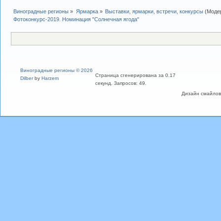
Виноградные регионы
»
Ярмарка
»
Выставки, ярмарки, встречи, конкурсы
(Моде
Фотоконкурс-2019. Номинация "Солнечная ягода"
Виноградные регионы © 2026
Страница сгенерирована за 0.17
Dilber
by
Harzem
секунд. Запросов: 49.
Дизайн смайлов "