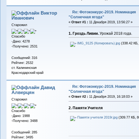
Re: Фотоконкурс-2019. Номинация
Виктор
"Солнечная ягода"
Иванович
«
Ответ #1 :
11 Декабря 2019, 13:56:27 »
Старожил
1. Гроздь Ливии.
Урожай 2018 года.
Спасибо
-Дано: 4278
IMG_9125 (Копировать).jpg
(338.42 КБ,
-Получено: 2531
Сообщений: 316
Рейтинг: 2532
ст. Калининская
Краснодарский край
Re: Фотоконкурс-2019. Номинация
Давид
"Солнечная ягода"
Алверцян
«
Ответ #2 :
11 Декабря 2019, 16:18:03 »
Старожил
2. Памяти Учителя
Спасибо
-Дано: 1988
Памяти учителя 2019г.jpg
(309.77 КБ, 
-Получено: 3488
Сообщений: 285
Рейтинг: 3495