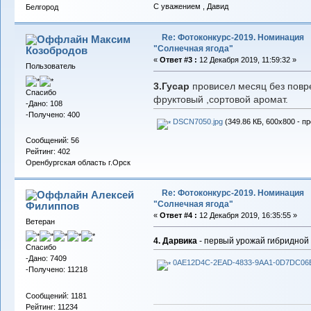
С уважением , Давид
Белгород
Re: Фотоконкурс-2019. Номинация
Максим
"Солнечная ягода"
Козобродов
«
Ответ #3 :
12 Декабря 2019, 11:59:32 »
Пользователь
3.Гусар
провисел месяц без повр
Спасибо
фруктовый ,сортовой аромат.
-Дано: 108
-Получено: 400
DSCN7050.jpg
(349.86 КБ, 600x800 - п
Сообщений: 56
Рейтинг: 402
Оренбургская область г.Орск
Re: Фотоконкурс-2019. Номинация
Алексей
"Солнечная ягода"
Филиппов
«
Ответ #4 :
12 Декабря 2019, 16:35:55 »
Ветеран
4. Дарвика
- первый урожай гибридно
Спасибо
-Дано: 7409
0AE12D4C-2EAD-4833-9AA1-0D7DC06E
-Получено: 11218
Сообщений: 1181
Рейтинг: 11234