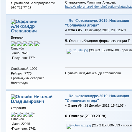
С уважением, Филиппов Алексей.
г.Губкин обл.Белгородская т.8
https://vinforum.ru/index.php?action=dlattach
950 717 77 28
Re: Фотоконкурс-2019. Номинация
"Солнечная ягода"
Александр
Cтепанович
«
Ответ #5 :
13 Декабря 2019, 20:31:32 »
Ветеран
5. Озон
- гибридная форма селекции Е.
Спасибо
21 016.jpg
(398.63 КБ, 800x600 - просмо
-Дано: 7629
-Получено: 7774
Сообщений: 1000
С уважением,Александр Степанович.
Рейтинг: 7776
Ерзовка,7км севернее
Волгограда
Re: Фотоконкурс-2019. Номинация
Николай
"Солнечная ягода"
Владимирович
«
Ответ #6 :
29 Декабря 2019, 15:41:07 »
Старожил
6. Олигарх
(21.09.2019г)
Спасибо
-Дано: 22945
Олигарх.jpg
(217.2 КБ, 800x533 - просм
-Получено: 3741