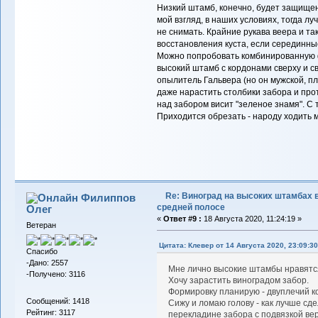
Низкий штамб, конечно, будет защищен 
мой взгляд, в наших условиях, тогда л
не снимать. Крайние рукава веера и та
восстановления куста, если серединны
Можно попробовать комбинированную фо
высокий штамб с кордонами сверху и с
опылитель Гальвера (но он мужской, п
даже нарастить столбики забора и про
над забором висит "зеленое знамя". С
Приходится обрезать - народу ходить 
Re: Виноград на высоких штамбах 
Филиппов
средней полосе
Олег
«
Ответ #9 :
18 Августа 2020, 11:24:19 »
Ветеран
Цитата: Клевер от 14 Августа 2020, 23:09:30
Спасибо
-Дано: 2557
Мне лично высокие штамбы нравят
-Получено: 3116
Хочу зарастить виноградом забор.
Формировку планирую - двуплечий к
Сообщений: 1418
Сижу и ломаю голову - как лучше сде
Рейтинг: 3117
перекладине забора с подвязкой ве