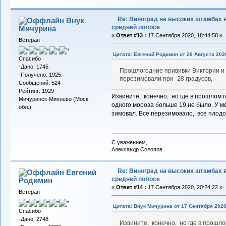
Re: Виноград на высоких штамбах 
Внук
средней полосе
Мичурина
«
Ответ #13 :
17 Сентября 2020, 18:44:58 »
Ветеран
Цитата: Евгений Родимин от 26 Августа 2020
Спасибо
-Дано: 1745
Прошлогодние прививки Виктории и
-Получено: 1925
перезимовали при -28 градусов,
Сообщений: 524
Рейтинг: 1929
Извините, конечно, но где в прошлом г
Мичуринск-Михнево (Моск.
одного мороза больше 19 не было. У ме
обл.)
зимовал. Все перезимовало, все плодо
С уважением,
Александр Солопов
Re: Виноград на высоких штамбах 
Евгений
средней полосе
Родимин
«
Ответ #14 :
17 Сентября 2020, 20:24:22 »
Ветеран
Цитата: Внук Мичурина от 17 Сентября 2020
Спасибо
-Дано: 2748
Извините, конечно, но где в прошло