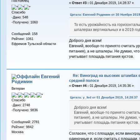
Постоялец
«
Ответ #3 :
01 Декабря 2019, 14:28:37 »
Спасибо
Цитата: Евгений Родимин от 30 Ноября 2019
-Дано: 548
-Получено: 1060
То есть урожайность на горизонталь
шпалерах вертикальных и в 2019 году
Сообщений: 158
Рейтинг: 1061
Доброго дня всем!
Ефремов Тульской области
Евгений, вообще-то принято считать 
питания), а не шпалеры. Не думаю, чт
учитывает площадь питания кустов.
Re: Виноград на высоких штамбах 
Евгений
средней полосе
Родимин
«
Ответ #4 :
01 Декабря 2019, 14:35:36 »
Ветеран
Цитата: y_fed от 01 Декабря 2019, 14:28:37
Спасибо
-Дано: 2748
Доброго дня всем!
-Получено: 9836
Евгений, вообще-то принято считат
питания), а не шпалеры. Не думаю,
Сообщений: 2781
учитывает площадь питания кустов.
Рейтинг: 9842
Москва
Согласен, что с площади, если виногра
одиночные и, если считать с площади, 