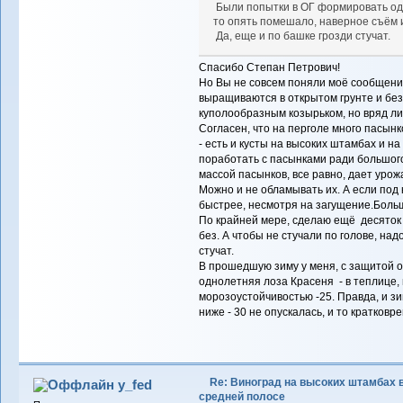
Были попытки в ОГ формировать оди
то опять помешало, наверное съём и
Да, еще и по башке грозди стучат.
Спасибо Степан Петрович!
Но Вы не совсем поняли моё сообщение
выращиваются в открытом грунте и без
куполообразным козырьком, но вряд ли
Согласен, что на перголе много пасынк
- есть и кусты на высоких штамбах и н
поработать с пасынками ради большого
массой пасынков, все равно, дает уро
Можно и не обламывать их. А если под 
быстрее, несмотря на загущение.Больш
По крайней мере, сделаю ещё десяток
без. А чтобы не стучали по голове, над
стучат.
В прошедшую зиму у меня, с защитой о
однолетняя лоза Красеня - в теплице, 
морозоустойчивостью -25. Правда, и з
ниже - 30 не опускалась, и то кратковр
Re: Виноград на высоких штамбах 
y_fed
средней полосе