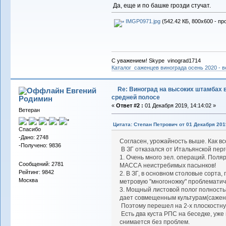
Да, еще и по башке грозди стучат.
IMGP0971.jpg
(542.42 КБ, 800x600 - пр
С уважением! Skype vinograd1714
Каталог саженцев винограда осень 2020 - ве
Re: Виноград на высоких штамбах 
Евгений
средней полосе
Родимин
«
Ответ #2 :
01 Декабря 2019, 14:14:02 »
Ветеран
Цитата: Степан Петрович от 01 Декабря 2019
Спасибо
-Дано: 2748
Согласен, урожайность выше. Как вс
-Получено: 9836
В ЗГ отказался от Итальянской пер
1. Очень много зел. операций. Пол
Сообщений: 2781
МАССА неистребимых пасынков!
Рейтинг: 9842
2. В ЗГ, в основном столовые сорта,
Москва
метровую "многоножку" проблематич
3. Мощный листовой полог полность
дает совмещенным культурам(сажен
Поэтому перешел на 2-х плоскостн
Есть два куста РПС на беседке, уже 
снимается без проблем.