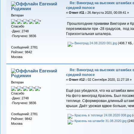
Re: Виноград на высоких штамбах 
Евгений
средней полосе
Родимин
«
Ответ #11 :
26 Августа 2020, 00:09:41 »
Ветеран
Прошлогодние прививки Виктории и Кр
Спасибо
перезимовали при -28 градусов, под з
-Дано: 2748
Горизонтальная шпалера.
-Получено: 9836
Виноград 24.08.2020 001.jpg
(408.7 КБ,
Сообщений: 2781
Рейтинг: 9842
Москва
Re: Виноград на высоких штамбах 
Евгений
средней полосе
Родимин
«
Ответ #12 :
02 Сентября 2020, 11:27:18 »
Ветеран
Ещё раз убедился, что на штамбах вин
Спасибо
На фото виноград Красень. Был посаже
-Дано: 2748
теплице. Сформирован длинный штамб,
-Получено: 9836
крыши. Даёт урожая вдвое больше, чем
Сообщений: 2781
Красень в теплице 24.08.2020 008.jpg
(
Рейтинг: 9842
Красень на штамбе 31.08.2020.jpg
(240
Москва