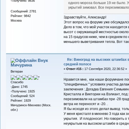
-Получено: 9836
одного мороза больше 19 не было. У
укрытий зимовал. Все перезимовало
Сообщений: 2781
Рейтинг: 9842
Здравствуйте, Александр!
Москва
Этот вопрос на форуме уже обсуждалс
Дело в том, что мой участок находится
высот с окружающей местностью около
на 15 градусов ниже, чем в среднем по 
меньшего выветривания тепла. Вот так
Re: Виноград на высоких штамбах 
Внук
средней полосе
Мичурина
«
Ответ #15 :
17 Сентября 2020, 22:36:52 »
Ветеран
Нравится мне, как наши форумчане пона
Спасибо
"специфичных " условиях участка дел
-Дано: 1745
заключения : Догадка Евгения Семыкин
-Получено: 1925
Кристалла и Виктории на Вэлиант, под
Сообщений: 524
перезимовали на штамбах при -28 граду
Рейтинг: 1929
ветра не переносят и -20. .
Мичуринск-Михнево (Моск.
Я бы исходя из этого делал вывод тольк
обл.)
У меня кристалл в михнево 3 года как
укрытия. И плодоносит. Но говорить о
неукрытым на высоком штамбе в средне