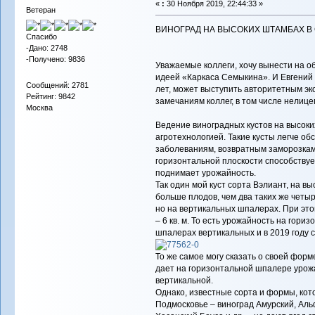
«
:
30 Ноября 2019, 22:44:33 »
Ветеран
ВИНОГРАД НА ВЫСОКИХ ШТАМБАХ В
Спасибо
-Дано: 2748
-Получено: 9836
Уважаемые коллеги, хочу вынести на о
идеей «Каркаса Семыкина». И Евгений 
Сообщений: 2781
лет, может выступить авторитетным э
Рейтинг: 9842
замечаниям коллег, в том числе нелиц
Москва
Ведение виноградных кустов на высок
агротехнологией. Такие кусты легче о
заболеваниям, возвратным заморозкам
горизонтальной плоскости способству
поднимает урожайность.
Так один мой куст сорта Вэлиант, на 
больше плодов, чем два таких же четы
но на вертикальных шпалерах. При это
– 6 кв. м. То есть урожайность на гори
шпалерах вертикальных и в 2019 году со
То же самое могу сказать о своей форм
дает на горизонтальной шпалере урож
вертикальной.
Однако, известные сорта и формы, кот
Подмосковье – виноград Амурский, Альф