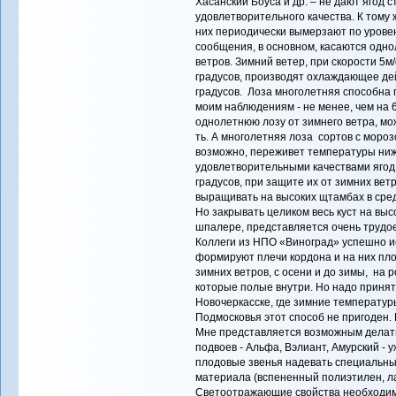
Хасанский Боуса и др. – не дают ягод с
удовлетворительного качества. К тому
них периодически вымерзают по уровен
сообщения, в основном, касаются одн
ветров. Зимний ветер, при скорости 5м
градусов, производят охлаждающее де
градусов. Лоза многолетняя способна 
моим наблюдениям - не менее, чем на 6
однолетнюю лозу от зимнего ветра, мож
ть. А многолетняя лоза сортов с мороз
возможно, переживет температуры ниже
удовлетворительными качествами ягод 
градусов, при защите их от зимних вет
выращивать на высоких щтамбах в сре
Но закрывать целиком весь куст на вы
шпалере, представляется очень трудо
Коллеги из НПО «Виноград» успешно ис
формируют плечи кордона и на них пло
зимних ветров, с осени и до зимы, на 
которые полые внутри. Но надо принят
Новочеркасске, где зимние температур
Подмосковья этот способ не пригоден. К
Мне представляется возможным делат
подвоев - Альфа, Вэлиант, Амурский - 
плодовые звенья надевать специальны
материала (вспененный полиэтилен, ла
Светоотражающие свойства необходимы