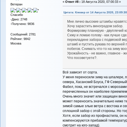
«
Ответ #8 :
18 Августа 2020, 07:00:33 »
Ветеран
Цитата: Клевер от 14 Августа 2020, 23:09:30
Спасибо
-Дано: 2748
Мне лично высокие штамбы нравят
-Получено: 9836
Хочу зарастить виноградом забор.
Формировку планирую - двуплечий к
Сообщений: 2781
Сижу и ломаю голову - как лучше сде
Рейтинг: 9842
перекладине забора с подвязкой ве
Москва
штамб и пустить рукава по верхней
побегов. Снимать что-то на зиму во
Урожайность - не важно, главное - ж
Что посоветуете?.
Всё зависит от сорта.
У меня переносили зиму на шпалере, п
севера, Хасанский Боуса, ГФ Северный
Фабел, пока, не встречался с морозами
перечисленных он наиболее приемлем 
Очень много значит или защищен виног
может переносить значительно ниже т
зимой самые злые ветра с востока и с
сплошной забор с этой стороны. Но тог
Хотя, если забор из профнастила, он 
компенсируются прибавкой температуры 
смотрит на юго-запад).