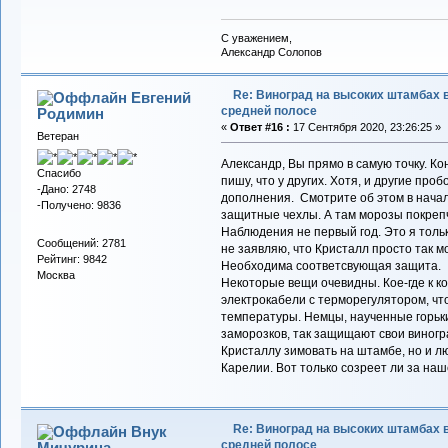
С уважением,
Александр Солопов
Re: Виноград на высоких штамбах 
Евгений
средней полосе
Родимин
«
Ответ #16 :
17 Сентября 2020, 23:26:25 »
Ветеран
Александр, Вы прямо в самую точку. Кон
Спасибо
пишу, что у других. Хотя, и другие про
-Дано: 2748
дополнения. Смотрите об этом в начал
-Получено: 9836
защитные чехлы. А там морозы покреп
Наблюдения не первый год. Это я толь
Сообщений: 2781
не заявляю, что Кристалл просто так м
Рейтинг: 9842
Необходима соответсвующая защита.
Москва
Некоторые вещи очевидны. Кое-где к 
электрокабели с терморегулятором, ч
температуры. Немцы, наученные горьк
заморозков, так защищают свои виногр
Кристаллу зимовать на штамбе, но и л
Карелии. Вот только созреет ли за наш
Re: Виноград на высоких штамбах 
Внук
средней полосе
Мичурина