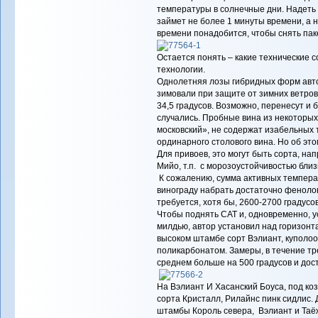
температуры в солнечные дни. Надеть 
займет не более 1 минуты времени, а на
времени понадобится, чтобы снять паке
Остается понять – какие технические с
технологии.
Однолетняя лозы гибридных форм авто
зимовали при защите от зимних ветров
34,5 градусов. Возможно, перенесут и 
случались. Пробные вина из некоторых
московский», не содержат изабельных 
ординарного столового вина. Но об это
Для привоев, это могут быть сорта, на
Мийо, т.п. с морозоустойчивостью близк
К сожалению, сумма активных темпера
винограду набрать достаточно фенолов
требуется, хотя бы, 2600-2700 градусов
Чтобы поднять САТ и, одновременно, у
милдью, автор установил над горизонт
высоком штамбе сорт Вэлиант, куполо
поликарбонатом. Замеры, в течение тре
среднем больше на 500 градусов и дос
На Вэлиант И Хасанский Боуса, под ко
сорта Кристалл, Рилайнс пинк сидлис. 
штамбы Король севера, Вэлиант и Таё