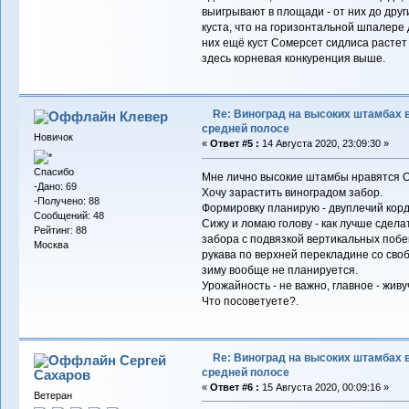
выигрывают в площади - от них до друг
куста, что на горизонтальной шпалере д
них ещё куст Сомерсет сидлиса растет 
здесь корневая конкуренция выше.
Re: Виноград на высоких штамбах 
Клевер
средней полосе
Новичок
«
Ответ #5 :
14 Августа 2020, 23:09:30 »
Спасибо
Мне лично высокие штамбы нравятся 
-Дано: 69
Хочу зарастить виноградом забор.
-Получено: 88
Формировку планирую - двуплечий корд
Сообщений: 48
Сижу и ломаю голову - как лучше сдела
Рейтинг: 88
забора с подвязкой вертикальных побе
Москва
рукава по верхней перекладине со сво
зиму вообще не планируется.
Урожайность - не важно, главное - живу
Что посоветуете?.
Re: Виноград на высоких штамбах 
Сергей
средней полосе
Сахаров
«
Ответ #6 :
15 Августа 2020, 00:09:16 »
Ветеран