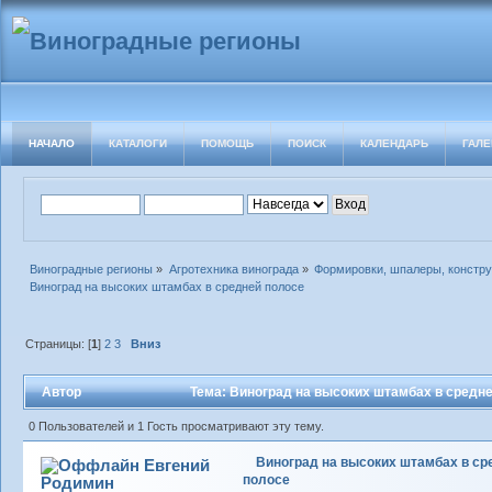
НАЧАЛО
КАТАЛОГИ
ПОМОЩЬ
ПОИСК
КАЛЕНДАРЬ
ГАЛЕ
Виноградные регионы
»
Агротехника винограда
»
Формировки, шпалеры, констру
Виноград на высоких штамбах в средней полосе
Страницы: [
1
]
2
3
Вниз
Автор
Тема: Виноград на высоких штамбах в средне
0 Пользователей и 1 Гость просматривают эту тему.
Виноград на высоких штамбах в ср
Евгений
полосе
Родимин