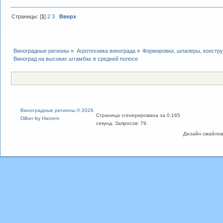
Страницы: [
1
]
2
3
Вверх
Виноградные регионы
»
Агротехника винограда
»
Формировки, шпалеры, констру
Виноград на высоких штамбах в средней полосе
Виноградные регионы © 2026
Страница сгенерирована за 0.165
Dilber
by
Harzem
секунд. Запросов: 79.
Дизайн смайлов "