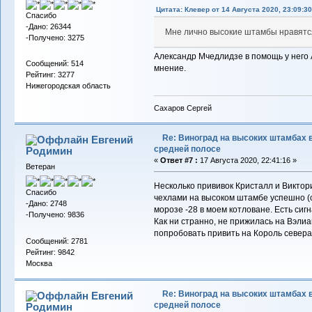
Цитата: Клевер от 14 Августа 2020, 23:09:30
Спасибо
-Дано: 26344
Мне лично высокие штамбы нравят
-Получено: 3275
Александр Мчедлидзе в помощь у него 
Сообщений: 514
мнение.
Рейтинг: 3277
Нижегородская область
Сахаров Сергей
Re: Виноград на высоких штамбах 
Евгений
средней полосе
Родимин
«
Ответ #7 :
17 Августа 2020, 22:41:16 »
Ветеран
Несколько прививок Кристалл и Виктор
Спасибо
чехлами на высоком штамбе успешно (с
-Дано: 2748
морозе -28 в моем котловане. Есть сигн
-Получено: 9836
Как ни странно, не прижилась на Вэлиа
попробовать привить на Король севера
Сообщений: 2781
Рейтинг: 9842
Москва
Re: Виноград на высоких штамбах 
Евгений
средней полосе
Родимин