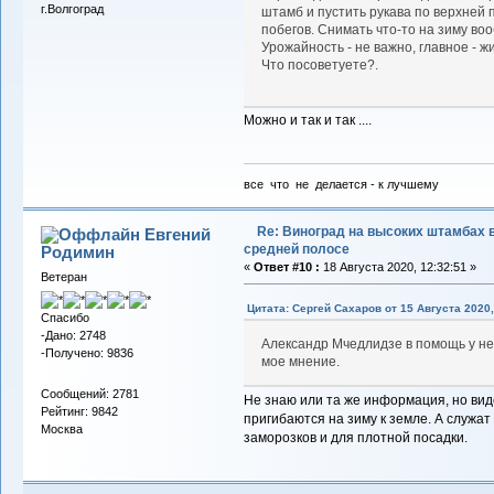
г.Волгоград
штамб и пустить рукава по верхней
побегов. Снимать что-то на зиму во
Урожайность - не важно, главное - ж
Что посоветуете?.
Можно и так и так ....
все что не делается - к лучшему
Re: Виноград на высоких штамбах 
Евгений
средней полосе
Родимин
«
Ответ #10 :
18 Августа 2020, 12:32:51 »
Ветеран
Цитата: Сергей Сахаров от 15 Августа 2020,
Спасибо
-Дано: 2748
Александр Мчедлидзе в помощь у не
-Получено: 9836
мое мнение.
Сообщений: 2781
Не знаю или та же информация, но вид
Рейтинг: 9842
пригибаются на зиму к земле. А служат
Москва
заморозков и для плотной посадки.