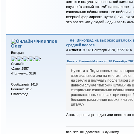
землю и получать после такой зимовки
случае "высокий штамб" на шпалере - 
изначально обламывают все побеги и 
веерной формировке куста (начиная от
это все же как у людей - один вертика
Re: Виноград на высоких штамбах 
Филиппов
средней полосе
Олег
«
Ответ #19 :
18 Сентября 2020, 09:27:18 »
Ветеран
Цитата: Евгений-Москва от 18 Сентября 2020
Спасибо
-Дано: 2557
Ну вот и в Подмосковье стали выра
-Получено: 3116
вертикальном или на многих наклонн
на землю и получать после такой зи
Сообщений: 1418
данном случае "высокий штамб" на 
Рейтинг: 3117
специально изначально обламывают 
г.Волгоград
расположенных плечах при веерной 
большое расстояние вверх) или это 
штамб?
А какая разница ...один или несколько
все что не делается - к лучшему