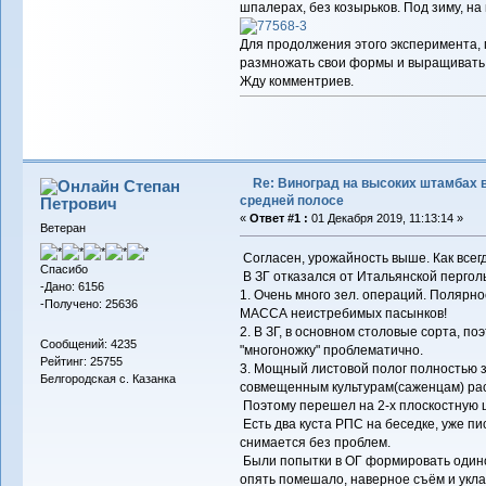
шпалерах, без козырьков. Под зиму, на
Для продолжения этого эксперимента, 
размножать свои формы и выращивать 
Жду комментриев.
Re: Виноград на высоких штамбах 
Степан
средней полосе
Петрович
«
Ответ #1 :
01 Декабря 2019, 11:13:14 »
Ветеран
Согласен, урожайность выше. Как всегд
Спасибо
В ЗГ отказался от Итальянской пергол
-Дано: 6156
1. Очень много зел. операций. Полярн
-Получено: 25636
МАССА неистребимых пасынков!
2. В ЗГ, в основном столовые сорта, по
Сообщений: 4235
"многоножку" проблематично.
Рейтинг: 25755
3. Мощный листовой полог полностью з
Белгородская с. Казанка
совмещенным культурам(саженцам) рас
Поэтому перешел на 2-х плоскостную 
Есть два куста РПС на беседке, уже пи
снимается без проблем.
Были попытки в ОГ формировать одиноч
опять помешало, наверное съём и укла