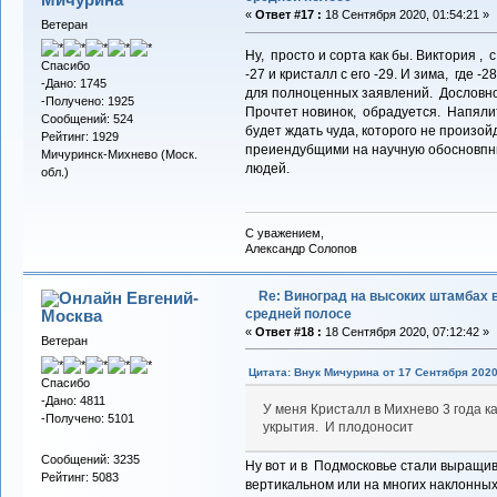
«
Ответ #17 :
18 Сентября 2020, 01:54:21 »
Ветеран
Ну, просто и сорта как бы. Виктория ,
Спасибо
-27 и кристалл с его -29. И зима, где -
-Дано: 1745
для полноценных заявлений. Дословно
-Получено: 1925
Прочтет новинок, обрадуется. Напялит 
Сообщений: 524
будет ждать чуда, которого не произо
Рейтинг: 1929
преиендубщими на научную обосновпнно
Мичуринск-Михнево (Моск.
людей.
обл.)
С уважением,
Александр Солопов
Re: Виноград на высоких штамбах 
Евгений-
средней полосе
Москва
«
Ответ #18 :
18 Сентября 2020, 07:12:42 »
Ветеран
Цитата: Внук Мичурина от 17 Сентября 2020
Спасибо
-Дано: 4811
У меня Кристалл в Михнево 3 года 
-Получено: 5101
укрытия. И плодоносит
Сообщений: 3235
Ну вот и в Подмосковье стали выращи
Рейтинг: 5083
вертикальном или на многих наклонных?