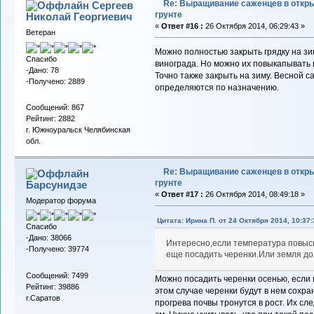
Re: Выращивание саженцев в откр
Сергеев
грунте
Николай Георгиевич
«
Ответ #16 :
26 Октября 2014, 06:29:43 »
Ветеран
Можно полностью закрыть грядку на зим
Спасибо
винограда. Но можно их повыкапывать и
-Дано: 78
Точно также закрыть на зиму. Весной 
-Получено: 2889
определяются по назначению.
Сообщений: 867
Рейтинг: 2882
г. Южноуральск Челябинская
обл.
Re: Выращивание саженцев в откр
грунте
Барсунидзе
«
Ответ #17 :
26 Октября 2014, 08:49:18 »
Модератор форума
Цитата: Ирина П. от 24 Октября 2014, 10:37:
Спасибо
-Дано: 38066
Интересно,если температура повыси
-Получено: 39774
еще посадить черенки.Или земля д
Сообщений: 7499
Можно посадить черенки осенью, если г
Рейтинг: 39886
этом случае черенки будут в нем сохран
г.Саратов
прогрева почвы тронутся в рост. Их сл