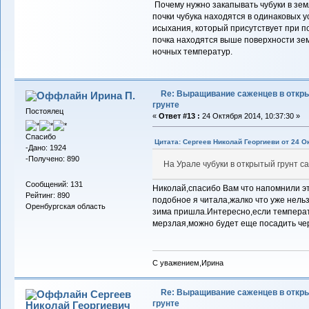
Почему нужно закапывать чубуки в зем
почки чубука находятся в одинаковых у
исыхания, который присутствует при п
почка находятся выше поверхности зе
ночных температур.
Re: Выращивание саженцев в откр
Ирина П.
грунте
Постоялец
«
Ответ #13 :
24 Октября 2014, 10:37:30 »
Спасибо
Цитата: Сергеев Николай Георгиеви от 24 Ок
-Дано: 1924
-Получено: 890
На Урале чубуки в открытый грунт 
Сообщений: 131
Николай,спасибо Вам что напомнили эт
Рейтинг: 890
подобное я читала,жалко что уже нельз
Оренбургская область
зима пришла.Интересно,если температ
мерзлая,можно будет еще посадить че
С уважением,Ирина
Re: Выращивание саженцев в откр
Сергеев
грунте
Николай Георгиевич