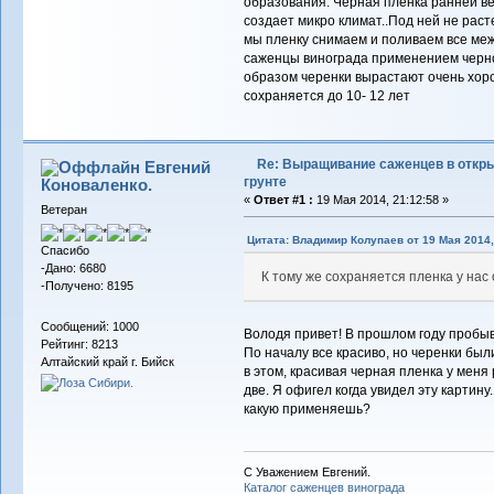
образования. Черная пленка ранней ве
создает микро климат..Под ней не расте
мы пленку снимаем и поливаем все ме
саженцы винограда применением черно
образом черенки вырастают очень хоро
сохраняется до 10- 12 лет
Re: Выращивание саженцев в откр
Евгений
грунте
Коноваленко.
«
Ответ #1 :
19 Мая 2014, 21:12:58 »
Ветеран
Цитата: Владимир Колупаев от 19 Мая 2014,
Спасибо
-Дано: 6680
К тому же сохраняется пленка у нас 
-Получено: 8195
Сообщений: 1000
Володя привет! В прошлом году пробыв
Рейтинг: 8213
По началу все красиво, но черенки был
Алтайский край г. Бийск
в этом, красивая черная пленка у меня
две. Я офигел когда увидел эту картину
какую применяешь?
С Уважением Евгений.
Каталог саженцев винограда