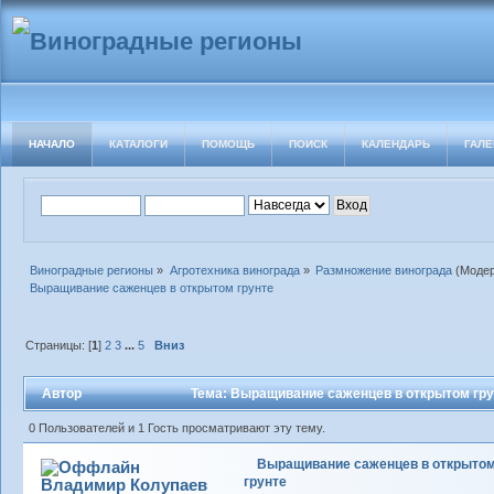
НАЧАЛО
КАТАЛОГИ
ПОМОЩЬ
ПОИСК
КАЛЕНДАРЬ
ГАЛЕ
Виноградные регионы
»
Агротехника винограда
»
Размножение винограда
(Моде
Выращивание саженцев в открытом грунте 
Страницы: [
1
]
2
3
...
5
Вниз
Автор
Тема: Выращивание саженцев в открытом гру
0 Пользователей и 1 Гость просматривают эту тему.
Выращивание саженцев в открыто
грунте
Владимир Колупаев