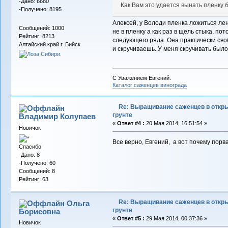
-Дано: 6680
Как Вам это удается вынать пленку
-Получено: 8195
Алексей, у Володи пленка ложиться лен
Сообщений: 1000
не в пленку а как раз в щель стыка, по
Рейтинг: 8213
следующего ряда. Она практически сво
Алтайский край г. Бийск
и скручиваешь. У меня скручивать было
С Уважением Евгений.
Каталог саженцев винограда
Re: Выращивание саженцев в откр
грунте
Владимир Колупаев
«
Ответ #4 :
20 Мая 2014, 16:51:54 »
Новичок
Все верно, Евгений, а вот почему порва
Спасибо
-Дано: 8
-Получено: 60
Сообщений: 8
Рейтинг: 63
Re: Выращивание саженцев в откр
Ольга
грунте
Борисовна
«
Ответ #5 :
29 Мая 2014, 00:37:36 »
Новичок