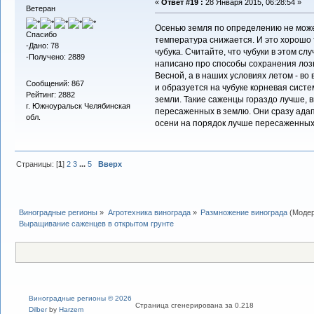
«
Ответ #19 :
28 Января 2015, 06:28:54 »
Ветеран
Осенью земля по определению не может
Спасибо
температура снижается. И это хорошо т
-Дано: 78
чубука. Считайте, что чубуки в этом слу
-Получено: 2889
написано про способы сохранения ло
Весной, а в наших условиях летом - во
Сообщений: 867
и образуется на чубуке корневая систе
Рейтинг: 2882
земли. Такие саженцы гораздо лучше, 
г. Южноуральск Челябинская
пересаженных в землю. Они сразу адап
обл.
осени на порядок лучше пересаженных
Страницы: [
1
]
2
3
...
5
Вверх
Виноградные регионы
»
Агротехника винограда
»
Размножение винограда
(Моде
Выращивание саженцев в открытом грунте 
Виноградные регионы © 2026
Страница сгенерирована за 0.218
Dilber
by
Harzem