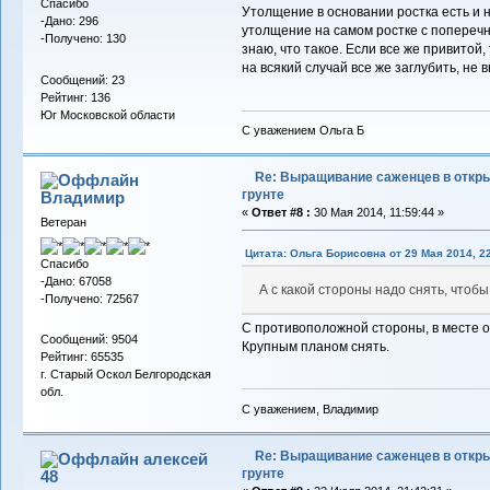
Спасибо
Утолщение в основании ростка есть и 
-Дано: 296
утолщение на самом ростке с поперечн
-Получено: 130
знаю, что такое. Если все же привитой,
на всякий случай все же заглубить, не
Сообщений: 23
Рейтинг: 136
Юг Московской области
С уважением Ольга Б
Re: Выращивание саженцев в откр
грунте
Владимиp
«
Ответ #8 :
30 Мая 2014, 11:59:44 »
Ветеран
Цитата: Ольга Борисовна от 29 Мая 2014, 22
Спасибо
-Дано: 67058
А с какой стороны надо снять, чтоб
-Получено: 72567
С противоположной стороны, в месте о
Сообщений: 9504
Крупным планом снять.
Рейтинг: 65535
г. Старый Оскол Белгородская
обл.
С уважением, Владимир
Re: Выращивание саженцев в откр
алексей
грунте
48