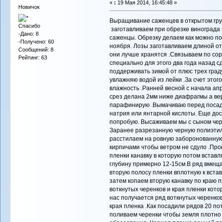
«
:
19 Мая 2014, 16:45:48 »
Новичок
Выращивание саженцев в открытом гр
Спасибо
заготавливаем при обрезке винограда
-Дано: 8
саженцы. Обрезку делаем как можно поз
-Получено: 60
ноября. Лозы заготавливаем длиной от 
Сообщений: 8
они лучше хранятся .Связываем по со
Рейтинг: 63
специально для этого два года назад с
поддерживать зимой от плюс трех град
увлажняю водой из лейки .За счет этог
влажность .Ранней весной с начала ап
срез делана 2мм ниже диафрагмы а вер
парафинирую .Вымачиваю перед посадк
натрия или янтарной кислоты. Еще дос
попробую. Высаживаем мы с сыном чер
Заранее разрезанную черную полиэти
расстилаем на ровную заборонованну
кирпичами чтобы ветром не сдуло .Про
пленки канавку в которую потом встав
глубину примерно 12-15см.В ряд вмещ
вторую полосу пленки вплотную к вста
затем копаем вторую канавку по краю 
воткнутых черенков и края пленки котор
нас получается ряд воткнутых черенко
края пленка .Как посадили рядов 20 п
поливаем черенки чтобы земля плотно 