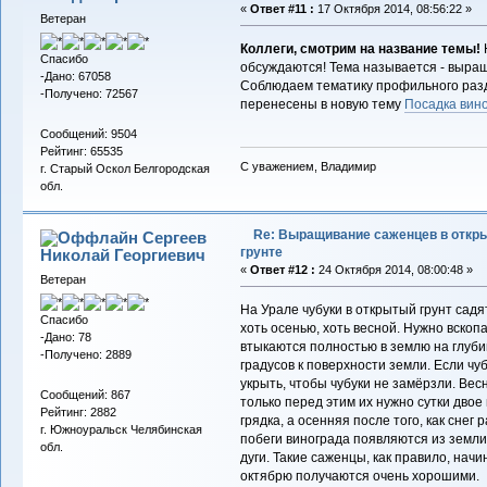
«
Ответ #11 :
17 Октября 2014, 08:56:22 »
Ветеран
Коллеги, смотрим на название темы!
Н
Спасибо
обсуждаются! Тема называется - выращ
-Дано: 67058
Соблюдаем тематику профильного разд
-Получено: 72567
перенесены в новую тему
Посадка вино
Сообщений: 9504
Рейтинг: 65535
С уважением, Владимир
г. Старый Оскол Белгородская
обл.
Re: Выращивание саженцев в откр
Сергеев
грунте
Николай Георгиевич
«
Ответ #12 :
24 Октября 2014, 08:00:48 »
Ветеран
На Урале чубуки в открытый грунт сад
Спасибо
хоть осенью, хоть весной. Нужно вскопа
-Дано: 78
втыкаются полностью в землю на глубин
-Получено: 2889
градусов к поверхности земли. Если чу
укрыть, чтобы чубуки не замёрзли. Весн
Сообщений: 867
только перед этим их нужно сутки двое
Рейтинг: 2882
грядка, а осенняя после того, как снег 
г. Южноуральск Челябинская
побеги винограда появляются из земли
обл.
дуги. Такие саженцы, как правило, начи
октябрю получаются очень хорошими.