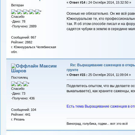
«
Ответ #14 :
24 Октября 2014, 15:32:50 »
Ветеран
Осенью не обязательно. Он же всё равн
Спасибо
Южноуральске те, кто профессиональн
-Дано: 78
так. Я об этом способе писал и на фору
-Получено: 2889
садятся чубуки в землю в середине мая
Сообщений: 867
Рейтинг: 2882
г. Южноуральск Челябинская
обл.
Re: Выращивание саженцев в откр
Максим
грунте
Шаров
«
Ответ #15 :
25 Октября 2014, 11:09:04 »
Постоялец
Поделитесь опытом, что вы делаете ос
Спасибо
выкапываете), как храните саженцы, к
-Дано: 73
-Получено: 436
Есть тема Выращивание саженцев в отк
Сообщений: 104
Рейтинг: 441
г. Рязань
Виноград, голубика, годжи... вот это всё