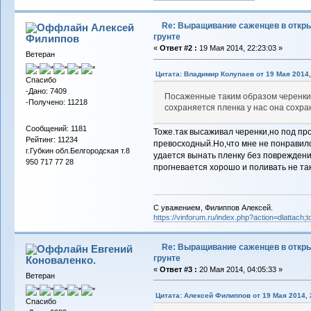
Re: Выращивание саженцев в откр
Алексей
грунте
Филиппов
«
Ответ #2 :
19 Мая 2014, 22:23:03 »
Ветеран
Цитата: Владимир Колупаев от 19 Мая 2014,
Спасибо
-Дано: 7409
Посаженные таким образом черенки 
-Получено: 11218
сохраняется пленка у нас она сохра
Сообщений: 1181
Тоже.так высаживал черенки,но под пр
Рейтинг: 11234
превосходный.Но,что мне не понравило
г.Губкин обл.Белгородская т.8
удается вынать пленку без поврежден
950 717 77 28
прогневается хорошо и поливать не так
С уважением, Филиппов Алексей.
https://vinforum.ru/index.php?action=dlattach
Re: Выращивание саженцев в откр
Евгений
грунте
Коноваленко.
«
Ответ #3 :
20 Мая 2014, 04:05:33 »
Ветеран
Цитата: Алексей Филиппов от 19 Мая 2014, 
Спасибо