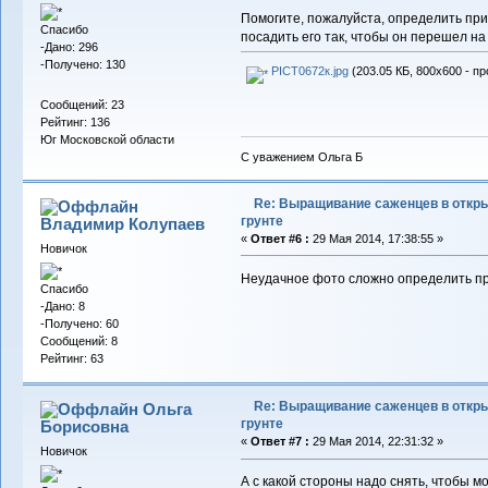
Помогите, пожалуйста, определить при
Спасибо
посадить его так, чтобы он перешел на
-Дано: 296
-Получено: 130
PICT0672к.jpg
(203.05 КБ, 800x600 - пр
Сообщений: 23
Рейтинг: 136
Юг Московской области
С уважением Ольга Б
Re: Выращивание саженцев в откр
грунте
Владимир Колупаев
«
Ответ #6 :
29 Мая 2014, 17:38:55 »
Новичок
Неудачное фото сложно определить п
Спасибо
-Дано: 8
-Получено: 60
Сообщений: 8
Рейтинг: 63
Re: Выращивание саженцев в откр
Ольга
грунте
Борисовна
«
Ответ #7 :
29 Мая 2014, 22:31:32 »
Новичок
А с какой стороны надо снять, чтобы 