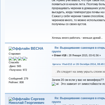
см. Нужно учитывать, что при такой пос
появиться в начале лета. Поэтому бо
проращивать черенки в домашних услов
высадить, когда температура почвы на 
Сажал у себя черенки таким способом,
черенков много, то можно использоват
получены со своих кустов.
Хочешь много работать - меньше думай...
Re: Выращивание саженцев в откр
BECHA
грунте
Старожил
«
Ответ #18 :
28 Января 2015, 03:41:56 »
Спасибо
Цитата: Vlad-212 от 26 Октября 2014, 08:49:
-Дано: 565
-Получено: 972
. Их следует на зиму укрыть слоем з
Сообщений: 279
Зачем 20 см если у вас не винифера?
Рейтинг: 808
Это зависит от зимостойкости л
Re: Выращивание саженцев в откр
Сергеев
грунте
Николай Георгиевич