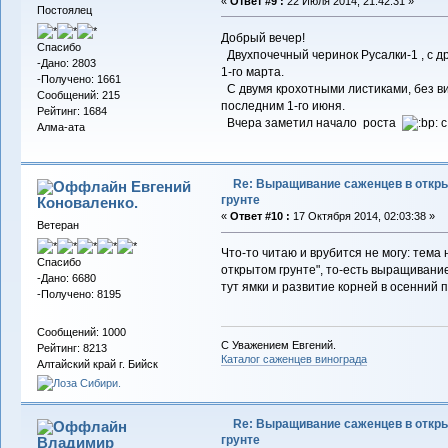
«
Ответ #9 :
22 Июля 2014, 21:42:31 »
Постоялец
Добрый вечер!
Спасибо
Двухпочечный черинок Русалки-1 , с д
-Дано: 2803
1-го марта.
-Получено: 1661
С двумя крохотными листиками, без в
Сообщений: 215
последним 1-го июня.
Рейтинг: 1684
Вчера заметил начало роста
с
Алма-ата
Re: Выращивание саженцев в откр
Евгений
грунте
Коноваленко.
«
Ответ #10 :
17 Октября 2014, 02:03:38 »
Ветеран
Что-то читаю и врубится не могу: тем
Спасибо
открытом грунте", то-есть выращивание
-Дано: 6680
тут ямки и развитие корней в осенний 
-Получено: 8195
Сообщений: 1000
С Уважением Евгений.
Рейтинг: 8213
Каталог саженцев винограда
Алтайский край г. Бийск
Re: Выращивание саженцев в откр
грунте
Владимиp