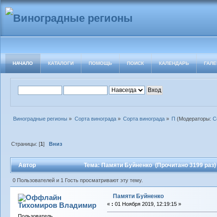
НАЧАЛО
КАТАЛОГИ
ПОМОЩЬ
ПОИСК
КАЛЕНДАРЬ
ГАЛЕ
Виноградные регионы
»
Сорта винограда
»
Сорта винограда
»
П
(Модераторы:
С
Страницы: [
1
]
Вниз
Автор
Тема: Памяти Буйненко (Прочитано 3199 раз)
0 Пользователей и 1 Гость просматривают эту тему.
Памяти Буйненко
Тихомиров Владимир
«
:
01 Ноября 2019, 12:19:15 »
Пользователь