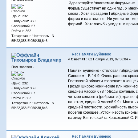
Здравствуйте Уважаемые Форумчане . 
Форма существует ни один год , У многи
Спасибо
слова . Хотя в разделе Гибридные фор
-Дано: 232
форма и на этом все . Ни ужели нет ж
-Получено: 359
формой . Хотелось бы увидеть и прочит
Сообщений: 67
Рейтинг: 362
Татарстан, г. Чистополь . N
55*22,358;E 050*38,846 .
Re: Памяти Буйненко
Тихомиров Владимир
«
Ответ #1 :
02 Ноября 2019, 07:36:04 »
Пользователь
Памяти Буйненко - столовая гибридная
Синоним – В-14-9. Очень раннего срока 
Спасибо
Ростовской области созревает в конце 
-Дано: 232
Грозди широко конические или коничес
-Получено: 359
средней массой 678 г. Ягоды крупные,
Сообщений: 67
четыре сегмента (ребристые), красно-
Рейтинг: 362
налетом, средней массой 9,9 г. Мякоть
Татарстан, г. Чистополь . N
средней плотности. Урожайность высок
55*22,358;E 050*38,846 .
побегов хорошее. Устойчивость грибны
на зиму. Взято с сайта Красохиной С. И
Re: Памяти Буйненко
Алексей