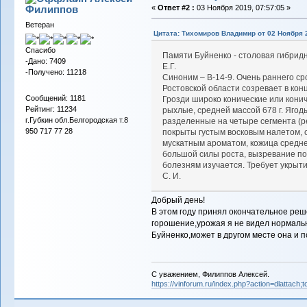
Филиппов
«
Ответ #2 :
03 Ноября 2019, 07:57:05 »
Ветеран
Цитата: Тихомиров Владимир от 02 Ноября 2
Спасибо
Памяти Буйненко - столовая гибрид
-Дано: 7409
Е.Г.
-Получено: 11218
Синоним – В-14-9. Очень раннего сро
Ростовской области созревает в кон
Сообщений: 1181
Грозди широко конические или конич
Рейтинг: 11234
рыхлые, средней массой 678 г. Ягод
г.Губкин обл.Белгородская т.8
разделенные на четыре сегмента (р
950 717 77 28
покрыты густым восковым налетом, с
мускатным ароматом, кожица средне
большой силы роста, вызревание по
болезням изучается. Требует укрыти
С. И.
Добрый день!
В этом году принял окончательное реш
горошение,урожая я не видел нормальн
Буйненко,может в другом месте она и п
С уважением, Филиппов Алексей.
https://vinforum.ru/index.php?action=dlattach