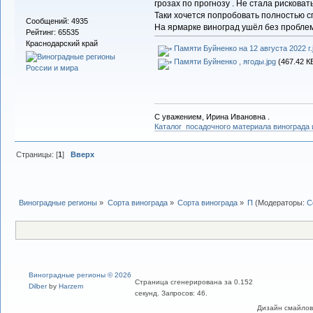
грозах по прогнозу . Не стала рисковать
Таки хочется попробовать полностью с
Сообщений: 4935
На ярмарке виноград ушёл без проблем 
Рейтинг: 65535
Краснодарский край
Памяти Буйненко на 12 августа 2022 г.
Памяти Буйненко , ягоды.jpg
(467.42 К
С уважением, Ирина Ивановна .
Каталог посадочного материала винограда
Страницы: [
1
]
Вверх
Виноградные регионы
»
Сорта винограда
»
Сорта винограда
»
П
(Модераторы:
С
Виноградные регионы © 2026
Страница сгенерирована за 0.152
Dilber
by
Harzem
секунд. Запросов: 46.
Дизайн смайлов "