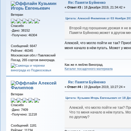
Re: Памяти Буйненко
Кузьмин
Игорь Евгеньевич
«
Ответ #3 :
18 Декабря 2019, 21:34:42 »
Ветеран
Цитата: Алексей Филиппов от 03 Ноября 201
Спасибо
Второй год горошение,урожая я не 
-Дано: 38152
Памяти Буйненко,может в другом мес
-Получено: 46304
Алексей, что могло пойти не так? Прио
Сообщений: 6647
меня начало в нём пугать. Может у мен
Рейтинг: 46345
Московская обл.г Павловский
Посад. 265 сортов винограда.
Как же я люблю Виноград.
Каталог посадочного материала
Re: Памяти Буйненко
Алексей
Филиппов
«
Ответ #4 :
19 Декабря 2019, 10:27:24 »
Ветеран
Цитата: Кузьмин Игорь Евгеньевич от 18 Де
Спасибо
Алексей, что могло пойти не так? П
-Дано: 7409
Что то меня начало в нём пугать. М
-Получено: 11218
по другому?
Сообщений: 1181
Рейтинг: 11234