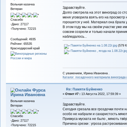
Вольная казачка
Здравствуйте.
Ветеран
Долго смотрела на этот виноград со с
меня уговорила взять его на просмотр н
Спасибо
горошится у неё. Материал она брала у
-Дано: 27117
В этом году мы на своём участке уже и
-Получено: 72215
совсем созрели и только начали приним
наблюдалось...
Сообщений: 4935
Рейтинг: 65535
Памяти Буйненко на 1.08.22г.jpg
(579 К
Краснодарский край
Памяти Буйненко , ягода на 1.08.22г.jp
С уважением, Ирина Ивановна .
Каталог посадочного материала винограда
Re: Памяти Буйненко
Фурса
Ирина Ивановна
«
Ответ #7 :
13 Августа 2022, 17:59:39 »
Вольная казачка
Здравствуйте.
Ветеран
Сегодня срезала все гроздочки почти н
особо не набрали и сахаристость мякоти
Спасибо
Привкуса муската не было , мякоть твёр
-Дано: 27117
Причина срезки : угроза растрескивани
-Получено: 72215