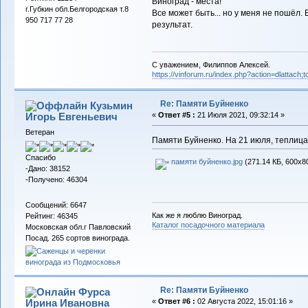
Виноград - места!
г.Губкин обл.Белгородская т.8
Все может быть... но у меня не пошёл.
950 717 77 28
результат.
С уважением, Филиппов Алексей.
https://vinforum.ru/index.php?action=dlattach
Re: Памяти Буйненко
Кузьмин
Игорь Евгеньевич
«
Ответ #5 :
21 Июля 2021, 09:32:14 »
Ветеран
Памяти Буйненко. На 21 июля, теплица
Спасибо
памяти буйненко.jpg
(271.14 КБ, 600x8
-Дано: 38152
-Получено: 46304
Сообщений: 6647
Как же я люблю Виноград.
Рейтинг: 46345
Каталог посадочного материала
Московская обл.г Павловский
Посад. 265 сортов винограда.
Re: Памяти Буйненко
Фурса
Ирина Ивановна
«
Ответ #6 :
02 Августа 2022, 15:01:16 »