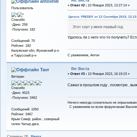
Re: Веста
antoshib
«
Ответ #2 :
10 Января 2023, 13:27:14 »
Пользователь
Цитата: FREDDY от 12 Сентября 2019, 12:13
Спасибо
-Дано: 258
Этот сорт у меня первый год
-Получено: 182
Удалось ли с него что-то получить? Ес
Сообщений: 70
Рейтинг: 182
Калужская обл, Жуковский р-н
С уважением, Антон
и Тарусский р-н
Re: Веста
Tavr
«
Ответ #3 :
10 Января 2023, 16:19:23 »
Ветеран
Сажал в прошлом году , посмотрю , выжи
Спасибо
-Дано: 4523
-Получено: 3462
Ничего никогда сознательно не опрыскиваю 
С уважением ко всем форумчанам Васили
Сообщений: 1050
Рейтинг: 3467
Крым Симф. район , северный
склон Чатыр дага.
Страницы: [
1
]
Вверх