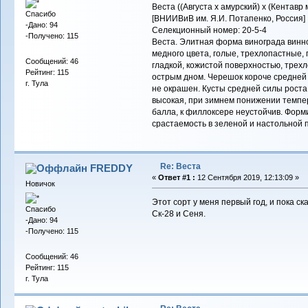
Веста ((Августа х амурский) х (Кентавр
Спасибо
[ВНИИВиВ им. Я.И. Потапенко, Россия]
-Дано: 94
Селекционный номер: 20-5-4
-Получено: 115
Веста. Элитная форма винограда винно
медного цвета, голые, трехлопастные,
Сообщений: 46
гладкой, кожистой поверхностью, трех
Рейтинг: 115
острым дном. Черешок короче средней ж
г. Тула
не окрашен. Кусты средней силы роста. 
высокая, при зимнем понижении темпер
балла, к филлоксере неустойчив. Форми
срастаемость в зеленой и настольной п
Re: Веста
FREDDY
«
Ответ #1 :
12 Сентября 2019, 12:13:09 »
Новичок
Этот сорт у меня первый год, и пока ск
Спасибо
Ск-28 и Сеня.
-Дано: 94
-Получено: 115
Сообщений: 46
Рейтинг: 115
г. Тула