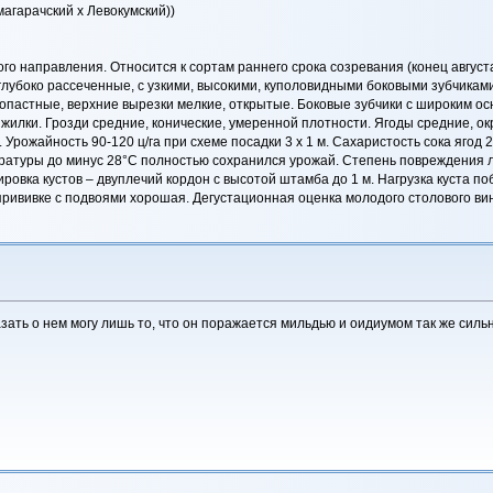
 магарачский х Левокумский))
го направления. Относится к сортам раннего срока созревания (конец август
 глубоко рассеченные, с узкими, высокими, куполовидными боковыми зубчика
лопастные, верхние вырезки мелкие, открытые. Боковые зубчики с широким о
илки. Грозди средние, конические, умеренной плотности. Ягоды средние, окр
Урожайность 90-120 ц/га при схеме посадки 3 х 1 м. Сахаристость сока ягод 23
атуры до минус 28°С полностью сохранился урожай. Степень повреждения ли
ровка кустов – двуплечий кордон с высотой штамба до 1 м. Нагрузка куста поб
рививке с подвоями хорошая. Дегустационная оценка молодого столового вина
азать о нем могу лишь то, что он поражается мильдью и оидиумом так же сильн