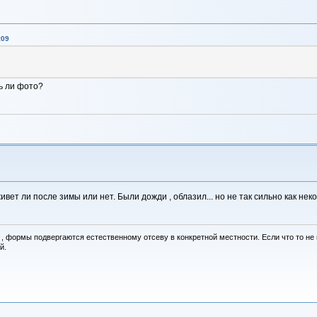
:09
ть ли фото?
вет ли после зимы или нет. Были дожди , облазил... но не так сильно как нек
, формы подвергаются естественному отсеву в конкретной местности. Если что то не вы
й.