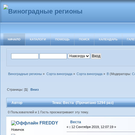
НАЧАЛО
КАТАЛОГИ
ПОМОЩЬ
ПОИСК
КАЛЕНДАРЬ
ГАЛЕ
Виноградные регионы
»
Сорта винограда
»
Сорта винограда
»
В
(Модераторы:
С
Страницы: [
1
]
Вниз
Автор
Тема: Веста (Прочитано 1294 раз)
0 Пользователей и 1 Гость просматривают эту тему.
Веста
FREDDY
«
:
12 Сентября 2019, 12:07:19 »
Новичок