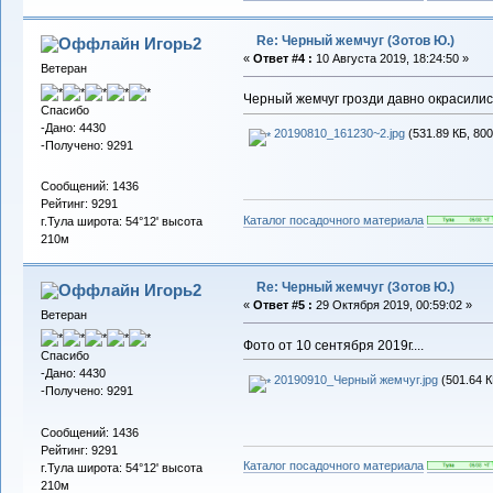
Re: Черный жемчуг (Зотов Ю.)
Игорь2
«
Ответ #4 :
10 Августа 2019, 18:24:50 »
Ветеран
Черный жемчуг грозди давно окрасилис
Спасибо
-Дано: 4430
20190810_161230~2.jpg
(531.89 КБ, 800
-Получено: 9291
Сообщений: 1436
Рейтинг: 9291
Каталог посадочного материала
г.Тула широта: 54°12' высота
210м
Re: Черный жемчуг (Зотов Ю.)
Игорь2
«
Ответ #5 :
29 Октября 2019, 00:59:02 »
Ветеран
Фото от 10 сентября 2019г....
Спасибо
-Дано: 4430
20190910_Черный жемчуг.jpg
(501.64 К
-Получено: 9291
Сообщений: 1436
Рейтинг: 9291
Каталог посадочного материала
г.Тула широта: 54°12' высота
210м