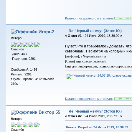
Каталог посадочного материала
Re: Черный жемчуг (Зотов Ю.)
Игорь2
«
Ответ #1 :
24 Июля 2019, 18:36:09 »
Ветеран
Ну вот, что и требовалось доказать, ч
Спасибо
северянам.. Несмотря на холодный ию
-Дано: 4430
(на фото), а Черный жемчуг
-Получено: 9291
(Сьян) еще совсем зеленый..
Ещё для информации, полностью окрасилис
Сообщений: 1436
Рейтинг: 9291
Черный жемчуг 24.07.19.полное окраш
г.Тула широта: 54°12' высота
210м
Каталог посадочного материала
Re: Черный жемчуг (Зотов Ю.)
Виктор 55
«
Ответ #2 :
24 Июля 2019, 20:57:13 »
Ветеран
Цитата: Игорь2 от 24 Июля 2019, 18:36:09
Спасибо