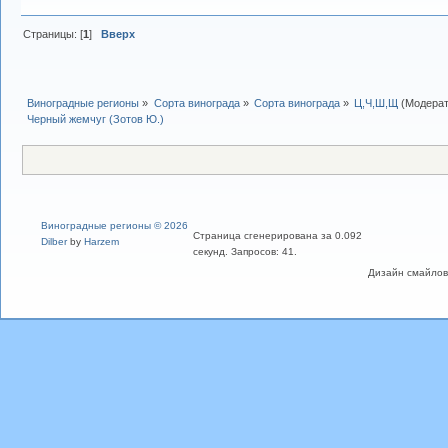
Страницы: [
1
]
Вверх
Виноградные регионы
»
Сорта винограда
»
Сорта винограда
»
Ц,Ч,Ш,Щ
(Модера
Черный жемчуг (Зотов Ю.)
Виноградные регионы © 2026
Страница сгенерирована за 0.092
Dilber
by
Harzem
секунд. Запросов: 41.
Дизайн смайлов "