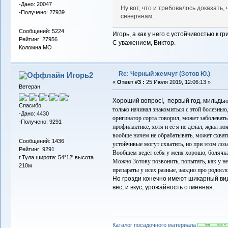
-Дано: 20047
Ну вот, что и требовалось доказать
-Получено: 27939
северянам..
Сообщений: 5224
Игорь, а как у него с устойчивостью к г
Рейтинг: 27956
С уважением, Виктор.
Коломна МО
Re: Черный жемчуг (Зотов Ю.)
Игорь2
«
Ответ #3 :
25 Июля 2019, 12:06:13 »
Ветеран
Хороший вопрос!, первый год, мильдь
ю
Спасибо
только
начинал знакомиться с этой болезнью,
-Дано: 4430
оригинатор сорта говорил, может заболевать,
-Получено: 9291
профилактике, хотя и её я не делал, ждал по
вообще ничем не обрабатывать, может схвати
Сообщений: 1436
устойчивые могут схватить, но при этом лоза
Рейтинг: 9291
Вообщем ведёт себя у меня хорошо, болячкам
г.Тула широта: 54°12' высота
Можно Зотову позвонить, попытать, как у н
210м
препараты у всех разные, заодно про родосл
Но грозди конечно имеют шикарный вид,
вес, и вкус, урожайность отменная.
Каталог посадочного материала