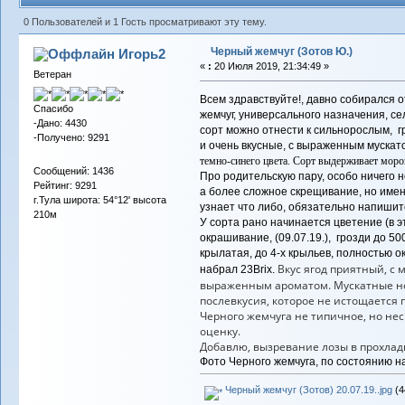
0 Пользователей и 1 Гость просматривают эту тему.
Черный жемчуг (Зотов Ю.)
Игорь2
«
:
20 Июля 2019, 21:34:49 »
Ветеран
Всем здравствуйте!, давно собирался 
Спасибо
жемчуг, универсального назначения, се
-Дано: 4430
сорт можно отнести к сильнорослым, г
-Получено: 9291
и очень вкусные, с выраженным мускат
темно-синего цвета. Сорт выдерживает мороз
Сообщений: 1436
Про родительскую пару, особо ничего не
Рейтинг: 9291
а более сложное скрещивание, но именн
г.Тула широта: 54°12' высота
узнает что либо, обязательно напишит
210м
У сорта рано начинается цветение (в эт
окрашивание, (09.07.19.), грозди до 5
крылатая, до 4-х крыльев, полностью о
Вкус ягод приятный, с 
набрал
23Brix.
выраженным ароматом. Мускатные нот
послевкусия, которое не истощается 
Черного жемчуга не типичное, но нес
оценку.
Добавлю, вызревание лозы в прохлад
Фото Черного жемчуга, по состоянию на
Черный жемчуг (Зотов) 20.07.19..jpg
(4