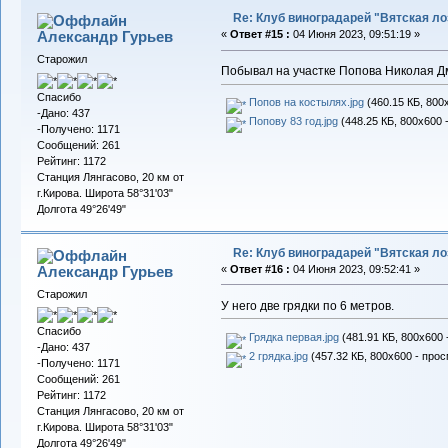
Re: Клуб виноградарей "Вятская ло
Александр Гурьев
«
Ответ #15 :
04 Июня 2023, 09:51:19 »
Старожил
Побывал на участке Попова Николая Д
Спасибо
Попов на костылях.jpg
(460.15 КБ, 800
-Дано: 437
Попову 83 год.jpg
(448.25 КБ, 800x600 
-Получено: 1171
Сообщений: 261
Рейтинг: 1172
Станция Лянгасово, 20 км от
г.Кирова. Широта 58°31'03"
Долгота 49°26'49"
Re: Клуб виноградарей "Вятская ло
Александр Гурьев
«
Ответ #16 :
04 Июня 2023, 09:52:41 »
Старожил
У него две грядки по 6 метров.
Спасибо
Грядка первая.jpg
(481.91 КБ, 800x600 
-Дано: 437
2 грядка.jpg
(457.32 КБ, 800x600 - прос
-Получено: 1171
Сообщений: 261
Рейтинг: 1172
Станция Лянгасово, 20 км от
г.Кирова. Широта 58°31'03"
Долгота 49°26'49"