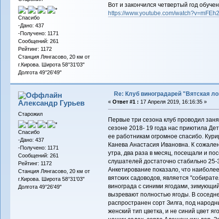
Вот и закончился четвертый год обучени
https://www.youtube.com/watch?v=mFE
Спасибо
-Дано: 437
-Получено: 1171
Сообщений: 261
Рейтинг: 1172
Станция Лянгасово, 20 км от
г.Кирова. Широта 58°31'03"
Долгота 49°26'49"
Re: Клуб виноградарей "Вятская ло
Александр Гурьев
«
Ответ #1 :
17 Апреля 2019, 16:16:35 »
Старожил
Первые три сезона клуб проводил заня
сезоне 2018- 19 года нас приютила Дет
Спасибо
ее работникам огромное спасибо. Кури
-Дано: 437
Канева Анастасия Ивановна. К сожале
-Получено: 1171
утра, два раза в месяц, посещали и по
Сообщений: 261
слушателей достаточно стабильно 25-3
Рейтинг: 1172
Анкетирование показало, что наиболе
Станция Лянгасово, 20 км от
вятских садоводов, является "собират
г.Кирова. Широта 58°31'03"
винограда с синими ягодами, зимующий 
Долгота 49°26'49"
вызревают полностью ягоды. В соседне
распространен сорт Зилга, под народн
женский тип цветка, и не синий цвет я