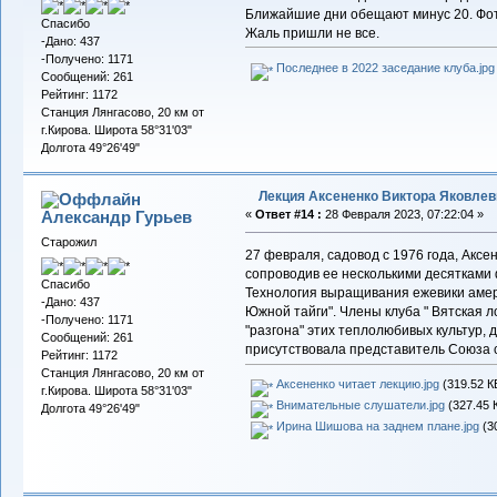
Ближайшие дни обещают минус 20. Фот
Спасибо
Жаль пришли не все.
-Дано: 437
-Получено: 1171
Последнее в 2022 заседание клуба.jpg
Сообщений: 261
Рейтинг: 1172
Станция Лянгасово, 20 км от
г.Кирова. Широта 58°31'03"
Долгота 49°26'49"
Лекция Аксененко Виктора Яковлев
Александр Гурьев
«
Ответ #14 :
28 Февраля 2023, 07:22:04 »
Старожил
27 февраля, садовод с 1976 года, Аксе
сопроводив ее несколькими десятками ф
Спасибо
Технология выращивания ежевики амер
-Дано: 437
Южной тайги". Члены клуба " Вятская л
-Получено: 1171
"разгона" этих теплолюбивых культур, 
Сообщений: 261
присутствовала представитель Союза 
Рейтинг: 1172
Станция Лянгасово, 20 км от
Аксененко читает лекцию.jpg
(319.52 К
г.Кирова. Широта 58°31'03"
Внимательные слушатели.jpg
(327.45 
Долгота 49°26'49"
Ирина Шишова на заднем плане.jpg
(30