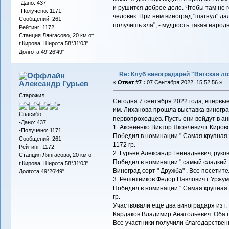
-Дано: 437
и рушится доброе дело. Чтобы там не 
-Получено: 1171
человек. При нем виноград "шагнул" дал
Сообщений: 261
получишь зла", - мудрость такая народ
Рейтинг: 1172
Станция Лянгасово, 20 км от
г.Кирова. Широта 58°31'03"
Долгота 49°26'49"
Re: Клуб виноградарей "Вятская ло
Александр Гурьев
«
Ответ #7 :
07 Сентября 2022, 15:52:56 »
Старожил
Сегодня 7 сентября 2022 года, впервые
им. Лиханова прошла выставка виногра
Спасибо
первопроходцев. Пусть они войдут в а
-Дано: 437
1. Аксененко Виктор Яковлевич г. Киров
-Получено: 1171
Победил в номинации " Самая крупная 
Сообщений: 261
1172 гр.
Рейтинг: 1172
2. Гурьев Александр Геннадьевич, руков
Станция Лянгасово, 20 км от
Победил в номинации " самый сладкий 
г.Кирова. Широта 58°31'03"
Виноград сорт " Дружба" . Все посетите
Долгота 49°26'49"
3. Решетников Федор Павлович г. Уржум
Победил в номинации " Самая крупная 
гр.
Участвовали еще два виноградаря из г
Кардаков Владимир Анатольевич. Оба г
Все участники получили благодарствен