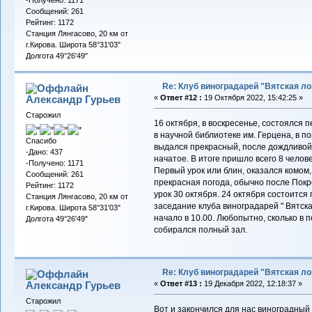
Сообщений: 261
Рейтинг: 1172
Станция Лянгасово, 20 км от
г.Кирова. Широта 58°31'03"
Долгота 49°26'49"
Re: Клуб виноградарей "Вятская ло
Александр Гурьев
«
Ответ #12 :
19 Октября 2022, 15:42:25 »
Старожил
16 октября, в воскресенье, состоялся 
в научной библиотеке им. Герцена, в 
Спасибо
выдался прекрасный, после дождливой 
-Дано: 437
начатое. В итоге пришло всего 8 челов
-Получено: 1171
Первый урок или блин, оказался комом,
Сообщений: 261
прекрасная погода, обычно после Пок
Рейтинг: 1172
урок 30 октября. 24 октября состоится 
Станция Лянгасово, 20 км от
заседание клуба виноградарей " Вятска
г.Кирова. Широта 58°31'03"
начало в 10.00. Любопытно, сколько в 
Долгота 49°26'49"
собирался полный зал.
Re: Клуб виноградарей "Вятская ло
Александр Гурьев
«
Ответ #13 :
19 Декабря 2022, 12:18:37 »
Старожил
Вот и закончился для нас виноградный 