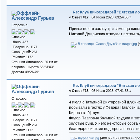
Re: Клуб виноградарей "Вятская ло
Александр Гурьев
«
Ответ #17 :
04 Июня 2023, 09:54:55 »
Старожил
Привез по его заказу три саженца вино
Николай Дмириевич отведает в этом го
Спасибо
-Дано: 437
В теплице. Слева Дружба в ведре.jpg
(
-Получено: 1171
Сообщений: 261
Рейтинг: 1172
Станция Лянгасово, 20 км от
г.Кирова. Широта 58°31'03"
Долгота 49°26'49"
Re: Клуб виноградарей "Вятская ло
Александр Гурьев
«
Ответ #18 :
05 Июля 2023, 07:41:53 »
Старожил
4 июля с Татьяной Викторовной Шубино
побывали в гостях у Федора Павловича 
Спасибо
Кирова в г. Уржум.
-Дано: 437
Федор Павлович большой трудяга и эксп
-Получено: 1171
золотые руки. У него некоторые сорта 
Сообщений: 261
благодаря системе подогрева почвы, по
Рейтинг: 1172
Станция Лянгасово, 20 км от
Журавлик.jpg
(480.65 КБ, 800x600 - пр
г.Кирова. Широта 58°31'03"