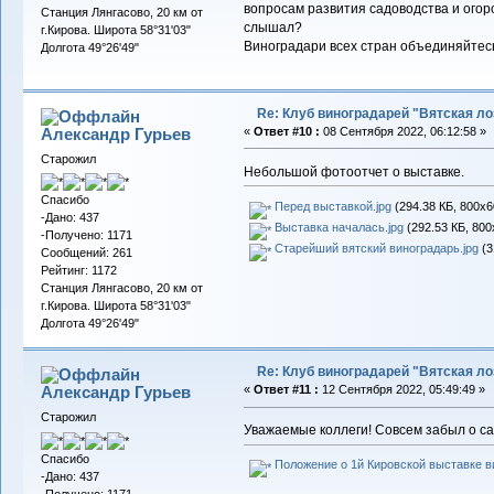
вопросам развития садоводства и огоро
Станция Лянгасово, 20 км от
слышал?
г.Кирова. Широта 58°31'03"
Виноградари всех стран объединяйтесь
Долгота 49°26'49"
Re: Клуб виноградарей "Вятская ло
Александр Гурьев
«
Ответ #10 :
08 Сентября 2022, 06:12:58 »
Старожил
Небольшой фотоотчет о выставке.
Спасибо
Перед выставкой.jpg
(294.38 КБ, 800x6
-Дано: 437
Выставка началась.jpg
(292.53 КБ, 800
-Получено: 1171
Старейший вятский виноградарь.jpg
(3
Сообщений: 261
Рейтинг: 1172
Станция Лянгасово, 20 км от
г.Кирова. Широта 58°31'03"
Долгота 49°26'49"
Re: Клуб виноградарей "Вятская ло
Александр Гурьев
«
Ответ #11 :
12 Сентября 2022, 05:49:49 »
Старожил
Уважаемые коллеги! Совсем забыл о са
Спасибо
Положение о 1й Кировской выставке в
-Дано: 437
-Получено: 1171