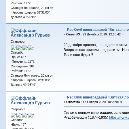
Рейтинг: 1172
Станция Лянгасово, 20 км от
г.Кирова. Широта 58°31'03"
Долгота 49°26'49"
Re: Клуб виноградарей "Вятская ло
Александр Гурьев
«
Ответ #3 :
29 Декабря 2019, 12:16:42 »
Старожил
23 декабря прошла, последняя в этом 
Впервые нас пришли поздравить с Нов
Спасибо
То ли еще будет!!!
-Дано: 437
-Получено: 1171
Сообщений: 261
Рейтинг: 1172
Станция Лянгасово, 20 км от
г.Кирова. Широта 58°31'03"
Долгота 49°26'49"
Re: Клуб виноградарей "Вятская ло
Александр Гурьев
«
Ответ #4 :
17 Января 2020, 10:29:01 »
Старожил
Фильм о первом виноградаре, селекцион
Рудобельском ( 1874-1935)
https://www
Спасибо
-Дано: 437