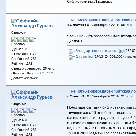
библиотеки им. Лиханова.
Re: Клуб виноградарей "Вятская ло
Александр Гурьев
«
Ответ #8 :
07 Сентября 2022, 16:08:04 »
Старожил
Чтобы не быть голословным выкладыва
Диплома.
Спасибо
-Дано: 437
Благодарственное иписьмо.jpg
(252.02
-Получено: 1171
Диплом.jpg
(274.3 КБ, 554x800 - просмо
Сообщений: 261
Рейтинг: 1172
Станция Лянгасово, 20 км от
г.Кирова. Широта 58°31'03"
Долгота 49°26'49"
Re: Клуб виноградарей "Вятская ло
Александр Гурьев
«
Ответ #9 :
07 Сентября 2022, 16:21:56 »
Старожил
Побольше бы таких библиотек по мату
трудящихся с 16 октября, с воскресен
Спасибо
начинающего виноградаря, в научной би
-Дано: 437
отличие от чиновников всех рангов и б
-Получено: 1171
подписанный В.В. Путиным " О виногра
Сообщений: 261
19 мая 2022 года вышло постановление
Рейтинг: 1172