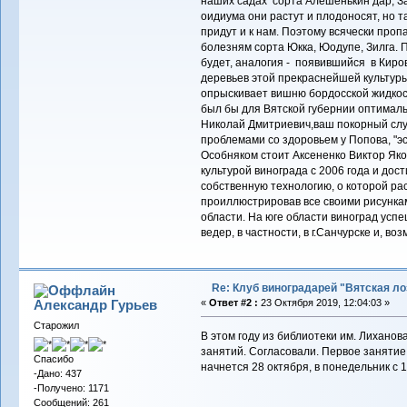
наших садах сорта Алешенькин дар, За
оидиума они растут и плодоносят, но т
придут и к нам. Поэтому всячески про
болезням сорта Юкка, Юодупе, Зилга. П
будет, аналогия - появившийся в Киров
деревьев этой прекраснейшей культуры
опрыскивает вишню бордосской жидкост
был бы для Вятской губернии оптимал
Николай Дмитриевич,ваш покорный слуга
проблемами со здоровьем у Попова, "э
Особняком стоит Аксененко Виктор Яков
культурой винограда с 2006 года и дос
собственную технологию, о которой рас
проиллюстрировав все своими рисункам
области. На юге области виноград усп
ведер, в частности, в г.Санчурске и, во
Re: Клуб виноградарей "Вятская ло
Александр Гурьев
«
Ответ #2 :
23 Октября 2019, 12:04:03 »
Старожил
В этом году из библиотеки им. Лиханов
занятий. Согласовали. Первое занятие 
Спасибо
начнется 28 октября, в понедельник с
-Дано: 437
-Получено: 1171
Сообщений: 261