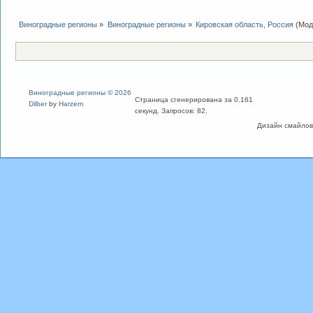
Виноградные регионы
»
Виноградные регионы
»
Кировская область, Россия
(Мод
Виноградные регионы © 2026
Страница сгенерирована за 0.161
Dilber
by
Harzem
секунд. Запросов: 82.
Дизайн смайлов "