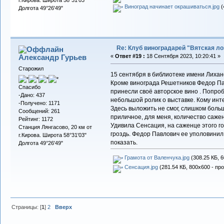
Виноград начинает окрашиваться.jpg
(
Долгота 49°26'49"
Re: Клуб виноградарей "Вятская ло
Александр Гурьев
«
Ответ #19 :
18 Сентября 2023, 10:20:41 »
Старожил
15 сентября в библиотеке имени Лихан
Кроме винограда Решетников Федор Па
Спасибо
принесли своё авторское вино . Попро
-Дано: 437
небольшой ролик о выставке. Кому инт
-Получено: 1171
Здесь выложить не смог, слишком боль
Сообщений: 261
приличное, для меня, количество сажен
Рейтинг: 1172
Удивила Сенсация, на саженце этого г
Станция Лянгасово, 20 км от
гроздь. Федор Павлович ее уполовинил
г.Кирова. Широта 58°31'03"
показать.
Долгота 49°26'49"
Грамота от Валенчука.jpg
(308.25 КБ, 6
Сенсация.jpg
(281.54 КБ, 800x600 - пр
Страницы: [
1
]
2
Вверх