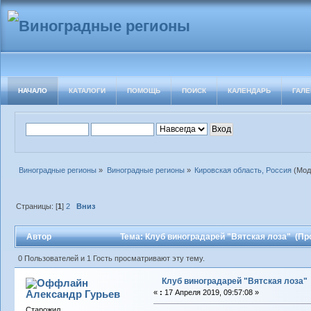
НАЧАЛО
КАТАЛОГИ
ПОМОЩЬ
ПОИСК
КАЛЕНДАРЬ
ГАЛЕ
Виноградные регионы
»
Виноградные регионы
»
Кировская область, Россия
(Мод
Страницы: [
1
]
2
Вниз
Автор
Тема: Клуб виноградарей "Вятская лоза" (Пр
0 Пользователей и 1 Гость просматривают эту тему.
Клуб виноградарей "Вятская лоза"
Александр Гурьев
«
:
17 Апреля 2019, 09:57:08 »
Старожил