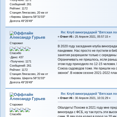
-Получено: 1171
Сообщений: 261
Рейтинг: 1172
Станция Лянгасово, 20 км от
г.Кирова. Широта 58°31'03"
Долгота 49°26'49"
Re: Клуб виноградарей "Вятская ло
Александр Гурьев
«
Ответ #5 :
25 Апреля 2021, 05:57:15 »
Старожил
В 2020 году заседания клуба виноград
пандемии. Нас просто не пустили в биб
Спасибо
занятия разрешили только с середины 
-Дано: 437
Ограничивать не пришлось, если раньше
-Получено: 1171
этом году приходило по 12-15 человек.
Сообщений: 261
Союза садоводов тоже. Не пришли на о
Рейтинг: 1172
звонок". В новом сезоне 2021-2022 пла
Станция Лянгасово, 20 км от
г.Кирова. Широта 58°31'03"
Долгота 49°26'49"
Re: Клуб виноградарей "Вятская ло
Александр Гурьев
«
Ответ #6 :
30 Апреля 2021, 10:31:29 »
Старожил
Обалдеть! Похоже в 2021 году мне при
винограда с ФСБ, ну так пусть эти вы
Спасибо
сами. Я два года ездил в город за 20 км