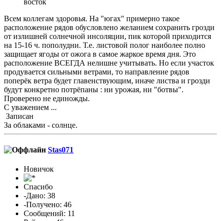
восток
Всем коллегам здоровья. На "югах" примерно такое
расположение рядов обусловлено желанием сохранить грозди
от излишней солнечной инсоляции, пик которой приходится
на 15-16 ч. пополудни. Т.е. листовой полог наиболее полно
защищает ягоды от ожога в самое жаркое время дня. Это
расположение ВСЕГДА нелишне учитывать. Но если участок
продувается сильными ветрами, то направление рядов
поперёк ветра будет главенствующим, иначе листва и грозди
будут конкретно потрёпаны : ни урожая, ни "ботвы".
Проверено не единожды.
С уважением ...
Записан
За облаками - солнце.
Stas071
Новичок
Спасибо
-Дано: 38
-Получено: 46
Сообщений: 11