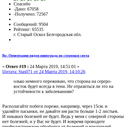
Спасибо
-Дано: 67058
-Получено: 72567
Сообщений: 9504
Рейтинг: 65535
г. Старый Оскол Белгородская обл.
Re: Ориентация рядов винограда по сторонам света
«
Ответ #19 :
24 Марта 2019, 14:51:01 »
Цитата: Stas071 от 24 Марта 2019, 14:10:26
олько немного переживаю, что сторона на сереро-
восток будет всегда в тени. Не отразиться ли это на
устойчивости к заболеваниям?
Располагайте побеги пореже, например, через 15см. и
удаляйте пасынки, не давайте им расти больше 1-2 листьев.
И никаких болезней не будет. Ведь у меня с северной стороны
нет болезней, и у Вас не будет. И вовремя проводите
профилактические обработки от болезней и вредителей.