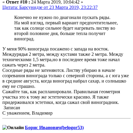
«
Ответ #10 :
24 Марта 2019, 10:04:42 »
Цитата: Барсунидзе от 23 Марта 2019, 23:22:37
Конечно не нужно по диагонали пускать ряды.
На мой взгляд, первый вариант предпочтительнее,
так как солнце сильнее будет нагревать листву во
второй половине дня, больше тепла получит
виноград.
У меня 90% винограда посажено с запада на восток.
Междурядья 2 метра, между кустами также 2 метра. Между
техническими 1,5 метра,но в последнее время тоже начал
сажать через 2 метра.
Соседные ряды не затеняются. Листву убираю в начале
созревания винограда только с северной стороны, а с юга уже
в средине августа, когда виноград набрал сахар, и солнышко
ему не страшно.
Сажайте так, как распланировали. Правильная геометрия
участка это к тому же эстетически красиво. Я также
придерживался эстетики, когда сажал свой виноградник.
Записан
С уважением, Владимир
Борис Иванович(belogor53)