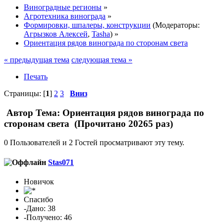
Виноградные регионы
»
Агротехника винограда
»
Формировки, шпалеры, конструкции
(Модераторы:
Агрызков Алексей
,
Tasha
) »
Ориентация рядов винограда по сторонам света
« предыдущая тема
следующая тема »
Печать
Страницы: [
1
]
2
3
Вниз
Автор
Тема: Ориентация рядов винограда по
сторонам света (Прочитано 20265 раз)
0 Пользователей и 2 Гостей просматривают эту тему.
Stas071
Новичок
Спасибо
-Дано: 38
-Получено: 46