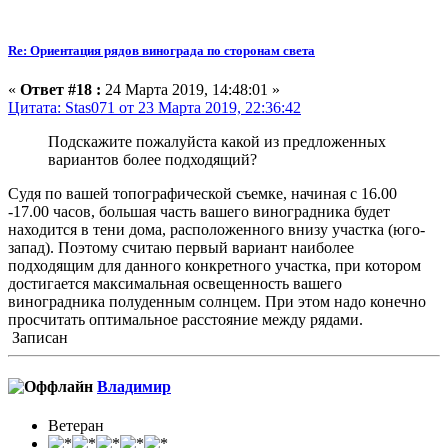
Re: Ориентация рядов винограда по сторонам света
«
Ответ #18 :
24 Марта 2019, 14:48:01 »
Цитата: Stas071 от 23 Марта 2019, 22:36:42
Подскажите пожалуйста какой из предложенных
вариантов более подходящий?
Судя по вашей топографической съемке, начиная с 16.00
-17.00 часов, большая часть вашего виноградника будет
находится в тени дома, расположенного внизу участка (юго-
запад). Поэтому считаю первый вариант наиболее
подходящим для данного конкретного участка, при котором
достигается максимальная освещенность вашего
виноградника полуденным солнцем. При этом надо конечно
просчитать оптимальное расстояние между рядами.
Записан
Владимиp
Ветеран