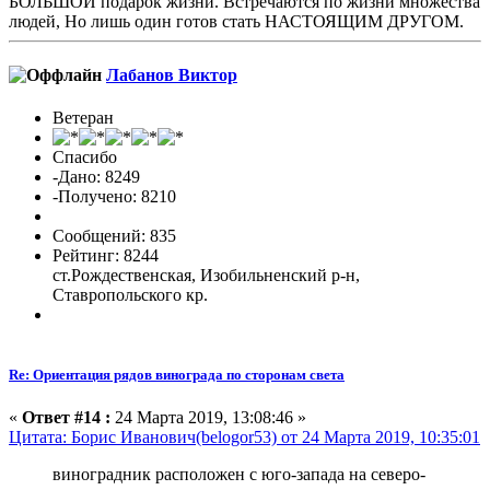
БОЛЬШОЙ подарок жизни. Встречаются по жизни множества
людей, Но лишь один готов стать НАСТОЯЩИМ ДРУГОМ.
Лабанов Виктор
Ветеран
Спасибо
-Дано: 8249
-Получено: 8210
Сообщений: 835
Рейтинг: 8244
ст.Рождественская, Изобильненский р-н,
Ставропольского кр.
Re: Ориентация рядов винограда по сторонам света
«
Ответ #14 :
24 Марта 2019, 13:08:46 »
Цитата: Борис Иванович(belogor53) от 24 Марта 2019, 10:35:01
виноградник расположен с юго-запада на северо-