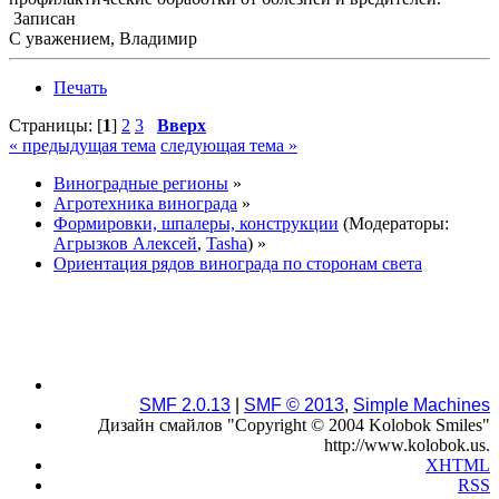
Записан
С уважением, Владимир
Печать
Страницы: [
1
]
2
3
Вверх
« предыдущая тема
следующая тема »
Виноградные регионы
»
Агротехника винограда
»
Формировки, шпалеры, конструкции
(Модераторы:
Агрызков Алексей
,
Tasha
) »
Ориентация рядов винограда по сторонам света
SMF 2.0.13
|
SMF © 2013
,
Simple Machines
Дизайн смайлов "Copyright © 2004 Kolobok Smiles"
http://www.kolobok.us.
XHTML
RSS