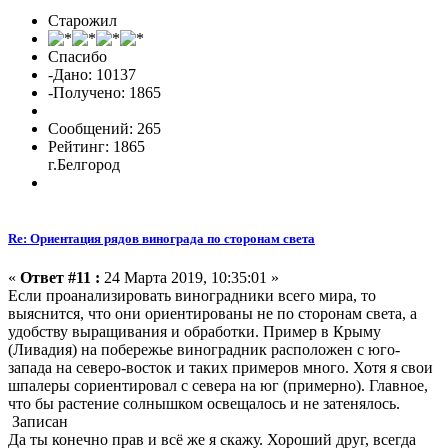
Старожил
Спасибо
-Дано: 10137
-Получено: 1865
Сообщений: 265
Рейтинг: 1865
г.Белгород
Re: Ориентация рядов винограда по сторонам света
«
Ответ #11 :
24 Марта 2019, 10:35:01 »
Если проанализировать виноградники всего мира, то
выяснится, что они ориентированы не по сторонам света, а
удобству выращивания и обработки. Пример в Крыму
(Ливадия) на побережье виноградник расположен с юго-
запада на северо-восток и таких примеров много. Хотя я свои
шпалеры сориентировал с севера на юг (примерно). Главное,
что бы растение солнышком освещалось и не затенялось.
Записан
Да ты конечно прав и всё же я скажу. Хороший друг, всегда