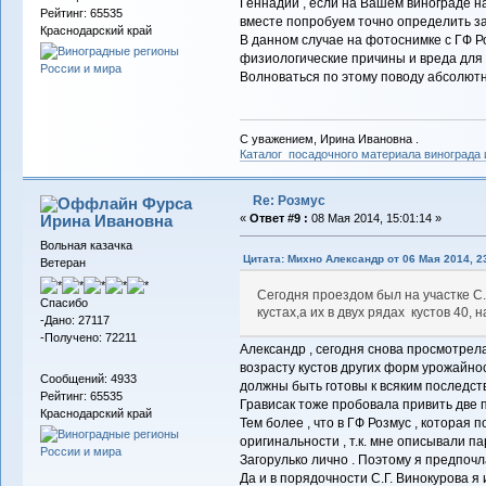
Геннадий , если на Вашем винограде н
Рейтинг: 65535
вместе попробуем точно определить за
Краснодарский край
В данном случае на фотоснимке с ГФ Ро
физиологические причины и вреда для 
Волноваться по этому поводу абсолютно
С уважением, Ирина Ивановна .
Каталог посадочного материала винограда
Re: Розмус
Фурса
Ирина Ивановна
«
Ответ #9 :
08 Мая 2014, 15:01:14 »
Вольная казачка
Цитата: Михно Александр от 06 Мая 2014, 2
Ветеран
Сегодня проездом был на участке С
Спасибо
кустах,а их в двух рядах кустов 40,
-Дано: 27117
-Получено: 72211
Александр , сегодня снова просмотрела
возрасту кустов других форм урожайнос
Сообщений: 4933
должны быть готовы к всяким последств
Рейтинг: 65535
Грависак тоже пробовала привить две по
Краснодарский край
Тем более , что в ГФ Розмус , которая
оригинальности , т.к. мне описывали па
Загорулько лично . Поэтому я предпочл
Да и в порядочности С.Г. Винокурова я