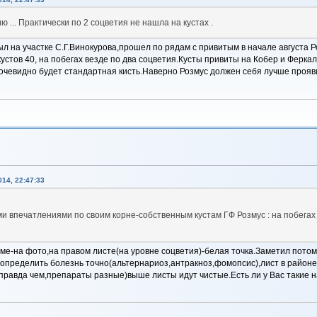
ю ... Практически по 2 соцветия не нашла на кустах .
л на участке С.Г.Винокурова,прошел по рядам с привитым в начале августа
х кустов 40, на побегах везде по два соцветия.Кусты привиты на Кобер и Ферк
очевидно будет стандартная кисть.Наверно Розмус должен себя лучше прояви
14, 22:47:33
впечатлениями по своим корне-собственным кустам ГФ Розмус : на побегах с
еме-на фото,на правом листе(на уровне соцветия)-белая точка.Заметил потом
 определить болезнь точно(альтернариоз,антракноз,фомопсис),лист в районе 
 правда чем,препараты разные)выше листы идут чистые.Есть ли у Вас такие