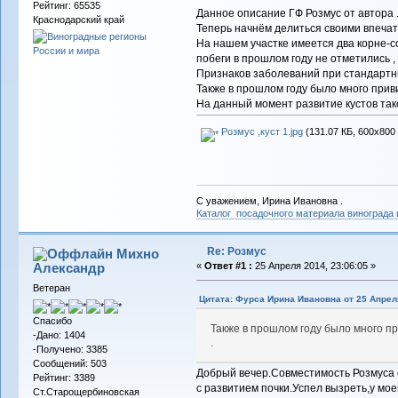
Рейтинг: 65535
Данное описание ГФ Розмус от автора 
Краснодарский край
Теперь начнём делиться своими впечат
На нашем участке имеется два корне-с
побеги в прошлом году не отметились ,
Признаков заболеваний при стандартны
Также в прошлом году было много приви
На данный момент развитие кустов тако
Розмус ,куст 1.jpg
(131.07 КБ, 600x800 
С уважением, Ирина Ивановна .
Каталог посадочного материала винограда
Re: Розмус
Михно
Александр
«
Ответ #1 :
25 Апреля 2014, 23:06:05 »
Ветеран
Цитата: Фурса Ирина Ивановна от 25 Апреля
Спасибо
Также в прошлом году было много пр
-Дано: 1404
.
-Получено: 3385
Сообщений: 503
Добрый вечер.Совместимость Розмуса 
Рейтинг: 3389
с развитием почки.Успел вызреть,у мо
Ст.Старощербиновская