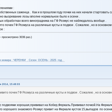
.
лениями :
обственных саженца . Как и в прошлом году почки на них начали стартовать
 но вызревание лозы вполне нормальное было к осени .
х обработках всего виноградника на ГФ Розмус не наблюдалось вообще .
то почек ГФ Розмуса на различные кусты и подвои . Сожалею , но в основном 
е :
- просмотрено 3036 раз.)
 и инжира : ЧЕРЕНКИ . Сезон ОСЕНЬ - 2025 год .
 2014, 15:48:03
ивито почек ГФ Розмуса на различные кусты и подвои . Сожалею , но в основ
с подвоями хорошая,прививал на Кобер,Феркаль.Прививал почкой.На Феркале
его хорошего знакомого Розмус привит на Феркале кустов 15,выпадов по осен