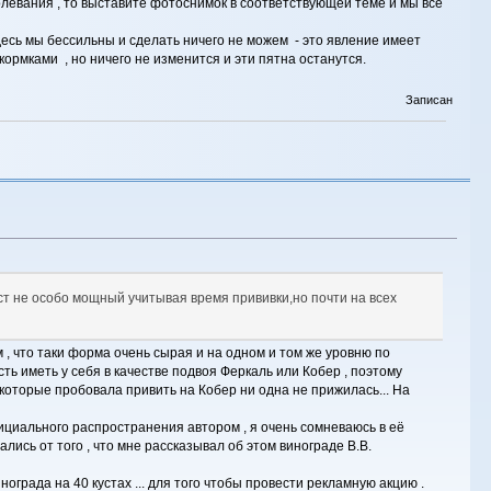
олевания , то выставите фотоснимок в соответствующей теме и мы все
десь мы бессильны и сделать ничего не можем - это явление имеет
рмками , но ничего не изменится и эти пятна останутся.
Записан
ст не особо мощный учитывая время прививки,но почти на всех
 , что таки форма очень сырая и на одном и том же уровню по
ть иметь у себя в качестве подвоя Феркаль или Кобер , поэтому
 которые пробовала привить на Кобер ни одна не прижилась... На
фициального распространения автором , я очень сомневаюсь в её
ались от того , что мне рассказывал об этом винограде В.В.
ограда на 40 кустах ... для того чтобы провести рекламную акцию .