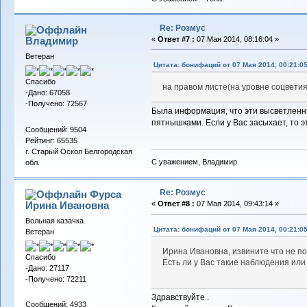
Re: Розмус
Владимиp
«
Ответ #7 :
07 Мая 2014, 08:16:04 »
Ветеран
Цитата: бонифаций от 07 Мая 2014, 00:21:0
Спасибо
на правом листе(на уровне соцветия
-Дано: 67058
-Получено: 72567
Была информация, что эти высветленные
пятнышками. Если у Вас засыхает, то э
Сообщений: 9504
Рейтинг: 65535
г. Старый Оскол Белгородская
С уважением, Владимир
обл.
Re: Розмус
Фурса
Ирина Ивановна
«
Ответ #8 :
07 Мая 2014, 09:43:14 »
Вольная казачка
Цитата: бонифаций от 07 Мая 2014, 00:21:0
Ветеран
Ирина Ивановна, извините что не по
Спасибо
Есть ли у Вас такие наблюдения ил
-Дано: 27117
-Получено: 72211
Здравствуйте .
Сообщений: 4933