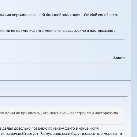
 самыми первыми из нашей большой коллекции . Особой силой роста
почки не прижились , что меня очень расстроило и насторожило .
Записан
ном почки не прижились , что меня очень расстроило и насторожило
 делал довольно позднюю прививку,где-то в конце июля
и не замечал.Стартует Розмус рано,если будут возвратные морозы то