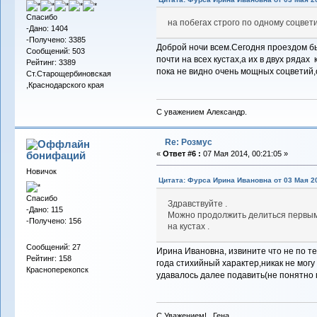
Спасибо
на побегах строго по одному соцвети
-Дано: 1404
-Получено: 3385
Доброй ночи всем.Сегодня проездом бы
Сообщений: 503
почти на всех кустах,а их в двух ряда
Рейтинг: 3389
пока не видно очень мощных соцветий,
Ст.Старощербиновская
,Краснодарского края
С уважением Александр.
Re: Розмус
бонифаций
«
Ответ #6 :
07 Мая 2014, 00:21:05 »
Новичок
Цитата: Фурса Ирина Ивановна от 03 Мая 20
Спасибо
Здравствуйте .
-Дано: 115
Можно продолжить делиться первыми 
-Получено: 156
на кустах .
Сообщений: 27
Ирина Ивановна, извините что не по т
Рейтинг: 158
года стихийный характер,никак не могу
Красноперекопск
удавалось далее подавить(не понятно
С Уважением! Гена.