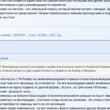
а листьях появятся какие-либо не совсем понятные пятнышки или другие заб
болевание и дать рекомендации по обработке .
змус на листьях - это локальный хлороз, который многие путают с милдью. З
растения не представляет. Можно обрабатывать любыми препаратами и подко
 не стоит .
 и инжира : ЧЕРЕНКИ . Сезон ОСЕНЬ - 2025 год .
3:05:04
.Г.Винокурова,прошел по рядам с привитым в начале августа Розмусом.Приро
 на побегах везде по два соцветия.Кусты привиты на Кобер и Феркаль.
 все кусты с ГФ Розмус на своём винограднике и пришла к некоторым выводам
тью таки этот виноград не отличается . Не все виноградари имеют возможнос
иям и не ждать подвига от данной формы . Кстати , из трёх почек ГФ Розмус ,
чки : результат ноль...
 появилась на Кубани в Краснодаре и Калининском районе раньше на год от о
раметры те виноградари , у которых ягоды были на сигналках . Их слова отлич
а приобрести саженцы чисто из его коллекции .
 имею право сомневаться : он мог показать Вам и совершенно другую форму вин