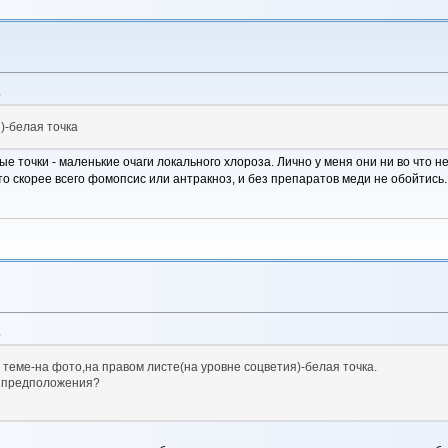
5
)-белая точка
 точки - маленькие очаги локального хлороза. Лично у меня они ни во что н
то скорее всего фомопсис или антракноз, и без препаратов меди не обойтись.
5
 теме-на фото,на правом листе(на уровне соцветия)-белая точка.
и предположения?