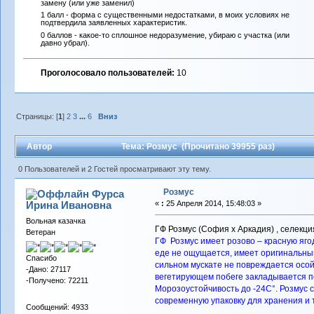
замену (или уже заменил)
1 балл - форма с существенными недостатками, в моих условиях не
подтвердила заявленных характеристик.
0 баллов - какое-то сплошное недоразумение, убираю с участка (или
давно убрал).
Проголосовало пользователей:
10
Страницы: [
1
]
2
3
...
6
Вниз
Автор
Тема: Розмус (Прочитано 39955 раз)
0 Пользователей и 2 Гостей просматривают эту тему.
Розмус
Фурса
Ирина Ивановна
«
:
25 Апреля 2014, 15:48:03 »
Вольная казачка
ГФ Розмус (София х Аркадия) , селекция
Ветеран
ГФ Розмус имеет розово – красную ягод
еде не ощущается, имеет оригинальный
Спасибо
сильном мускате не повреждается осой.
-Дано: 27117
вегетирующем побеге закладывается по
-Получено: 72211
Морозоустойчивость до -24С°. Розмус 
современную упаковку для хранения и 
Сообщений: 4933