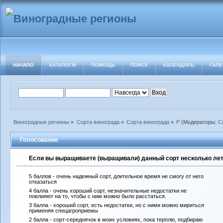
НАЧАЛО
КАТАЛОГИ
ПОМОЩЬ
ПОИСК
КАЛЕНДАРЬ
ГАЛЕ
Виноградные регионы
»
Сорта винограда
»
Сорта винограда
»
Р
(Модераторы:
С
Голосование
Если вы выращиваете (выращивали) данный сорт несколько лет 
5 баллов - очень надежный сорт, длительное время не смогу от него
отказаться
4 балла - очень хороший сорт, незначительные недостатки не
повлияют на то, чтобы с ним можно было расстаться.
3 балла - хороший сорт, есть недостатки, но с ними можно мириться
применяя спецагроприемы
2 балла - сорт-середнячок в моих условиях, пока терплю, подбираю