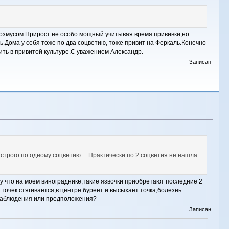
 Розмусом.Прирост не особо мощный учитывая время прививки,но
аль.Дома у себя тоже по два соцветию, тоже привит на Феркаль.Конечно
ть в привитой культуре.С уважением Александр.
Записан
трого по одному соцветию ... Практически по 2 соцветия не нашла
у что на моем винограднике,такие язвочки приобретают последние 2
точек стягивается,в центре буреет и высыхает точка,болезнь
 наблюдения или предположения?
Записан