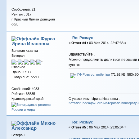
Сообщений: 21
Рейтинг: 317
г. Красный Лиман Донецкая
обл.
Re: Розмус
Фурса
Ирина Ивановна
«
Ответ #4 :
03 Мая 2014, 22:47:33 »
Вольная казачка
Здравствуйте .
Ветеран
Можно продолжить делиться первыми вп
кустах .
Спасибо
-Дано: 27117
ГФ Розмус, побег.jpg
(71.92 КБ, 583x80
-Получено: 72211
Сообщений: 4933
Рейтинг: 65535
Краснодарский край
С уважением, Ирина Ивановна .
Каталог посадочного материала винограда
Re: Розмус
Михно
Александр
«
Ответ #5 :
06 Мая 2014, 23:05:04 »
Ветеран
Цитата: Фурса Ирина Ивановна от 03 Мая 20