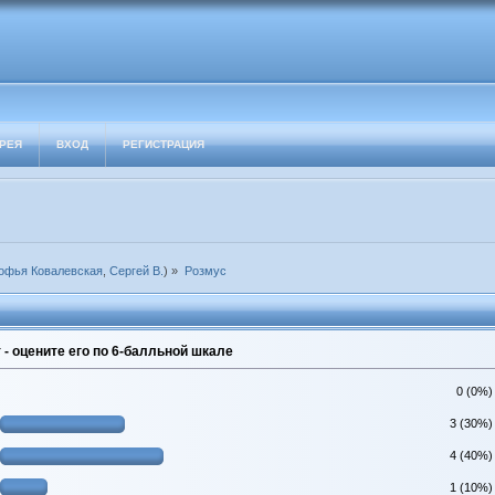
РЕЯ
ВХОД
РЕГИСТРАЦИЯ
офья Ковалевская
,
Сергей В.
) »
Розмус
- оцените его по 6-балльной шкале
0 (0%)
3 (30%)
4 (40%)
1 (10%)