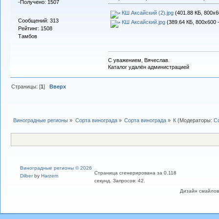
-Получено: 1507
КШ Аксайский (2).jpg
(401.88 КБ, 800x6
Сообщений: 313
КШ Аксайский.jpg
(389.64 КБ, 800x600 
Рейтинг: 1508
Тамбов
С уважением, Вячеслав.
Каталог удалён администрацией
Страницы: [
1
]
Вверх
Виноградные регионы
»
Сорта винограда
»
Сорта винограда
»
К
(Модераторы:
С
Виноградные регионы © 2026
Страница сгенерирована за 0.118
Dilber
by
Harzem
секунд. Запросов: 42.
Дизайн смайлов "