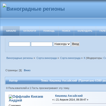
НАЧАЛО
КАТАЛОГИ
ПОМОЩЬ
ПОИСК
КАЛЕНДАРЬ
ГАЛЕ
Виноградные регионы
»
Сорта винограда
»
Сорта винограда
»
К
(Модераторы:
С
Страницы: [
1
]
Вниз
Автор
Тема: Кишмиш Аксайский (Прочитано 6380 ра
0 Пользователей и 1 Гость просматривают эту тему.
Кишмиш Аксайский
Князев
Андрей
«
:
21 Апреля 2014, 09:39:47 »
Старожил