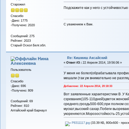
Старожил
Подскажите как у него с устойчивостью
Спасибо
-Дано: 1775
С уважением к Вам.
-Получено: 2020
Сообщений: 275
Рейтинг: 2023
Старый Оскол Белг.обл.
Re: Кишмиш Аксайский
Нина
Алексеевна
«
Ответ #3 :
22 Апреля 2014, 19:56:06 »
Пользователь
У меня не болел(обрабатывала профила
мешали (так уж внимательно не разгля
Спасибо
-Дано: 696
Добавлено: 22 Апреля 2014, 20:18:33
-Получено: 809
Вот заявленные характеристики В .У Ка
сзревания(105-110дней)цветок женски
Сообщений: 69
среднего,гроздь500-600,при полном со
Рейтинг: 810
мускат,высокий сахар.Побеги вызреваю
Алтайский край Барнаул
укореняются.Морозостойкость-25,усто
P8311117.jpg
(33.39 КБ, 800x600 - прос