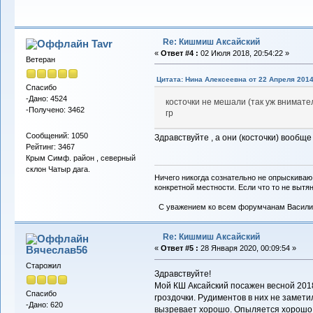
Re: Кишмиш Аксайский
Tavr
«
Ответ #4 :
02 Июля 2018, 20:54:22 »
Ветеран
Цитата: Нина Алексеевна от 22 Апреля 2014
Спасибо
-Дано: 4524
косточки не мешали (так уж внимат
-Получено: 3462
гр
Сообщений: 1050
Здравствуйте , а они (косточки) вообщ
Рейтинг: 3467
Крым Симф. район , северный
склон Чатыр дага.
Ничего никогда сознательно не опрыскиваю
конкретной местности. Если что то не вытяну
С уважением ко всем форумчанам Васили
Re: Кишмиш Аксайский
Вячеслав56
«
Ответ #5 :
28 Января 2020, 00:09:54 »
Старожил
Здравствуйте!
Мой КШ Аксайский посажен весной 2018
Спасибо
гроздочки. Рудиментов в них не замети
-Дано: 620
вызревает хорошо. Опыляется хорошо.