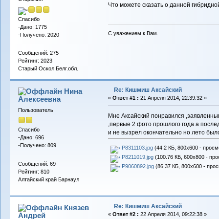
Что можете сказать о данной гибридн
Спасибо
-Дано: 1775
С уважением к Вам.
-Получено: 2020
Сообщений: 275
Рейтинг: 2023
Старый Оскол Белг.обл.
Re: Кишмиш Аксайский
Нина
Алексеевна
«
Ответ #1 :
21 Апреля 2014, 22:39:32 »
Пользователь
Мне Аксайский понравился ,заявленны
,первые 2 фото прошлого года а послед
Спасибо
и не вызрел окончательно но лето бы
-Дано: 696
-Получено: 809
P8311103.jpg
(44.2 КБ, 800x600 - просм
P8211019.jpg
(100.76 КБ, 600x800 - про
Сообщений: 69
P9060892.jpg
(86.37 КБ, 800x600 - прос
Рейтинг: 810
Алтайский край Барнаул
Re: Кишмиш Аксайский
Князев
Андрей
«
Ответ #2 :
22 Апреля 2014, 09:22:38 »