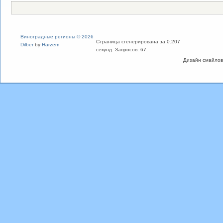
Виноградные регионы © 2026
Страница сгенерирована за 0.207
Dilber
by
Harzem
секунд. Запросов: 67.
Дизайн смайлов "