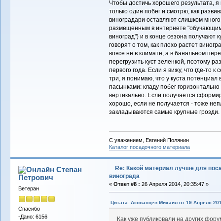
Чтобы достичь хорошего результата, я 
только один побег и смотрю, как разви
виноградари оставляют слишком много 
размещенным в интернете "обучающим 
виноград") и в конце сезона получают 
говорят о том, как плохо растет виногр
вовсе не в климате, а в банальном пер
перегрузить куст зеленкой, поэтому р
первого года. Если я вижу, что где-то 
три, я понимаю, что у куста потенциал
пасынками: кладу побег горизонтально
вертикально. Если получается сформир
хорошо, если не получается - тоже неп
закладываются самые крупные грозди. 
С уважением, Евгений Полянин
Каталог посадочного материала
Re: Какой материал лучше для пос
Степан
винограда
Петрович
«
Ответ #8 :
26 Апреля 2014, 20:35:47 »
Ветеран
Цитата: Акованцев Михаил от 19 Апреля 201
Спасибо
-Дано: 6156
Как уже публиковали на других фору