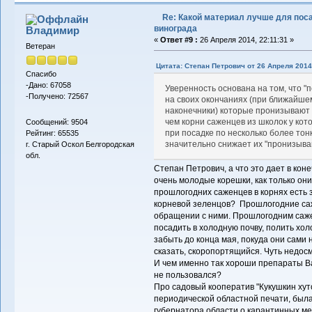
Re: Какой материал лучше для пос
винограда
Владимиp
«
Ответ #9 :
26 Апреля 2014, 22:11:31 »
Ветеран
Цитата: Степан Петрович от 26 Апреля 2014,
Спасибо
-Дано: 67058
Уверенность основана на том, что 
-Получено: 72567
на своих окончаниях (при ближайше
наконечники) которые пронизывают 
чем корни саженцев из школок у кот
Сообщений: 9504
при посадке по несколько более тон
Рейтинг: 65535
значительно снижает их "пронизыв
г. Старый Оскол Белгородская
обл.
Степан Петрович, а что это дает в ко
очень молодые корешки, как только они
прошлогодних саженцев в корнях есть з
корневой зеленцов? Прошлогодние саж
обращении с ними. Прошлогодним саже
посадить в холодную почву, полить хо
забыть до конца мая, покуда они сами 
сказать, скоропортящийся. Чуть недосм
И чем именно так хороши препараты Вал
не пользовался?
Про садовый кооператив "Кукушкин хуто
периодической областной печати, был
губернатора области о карантинных м