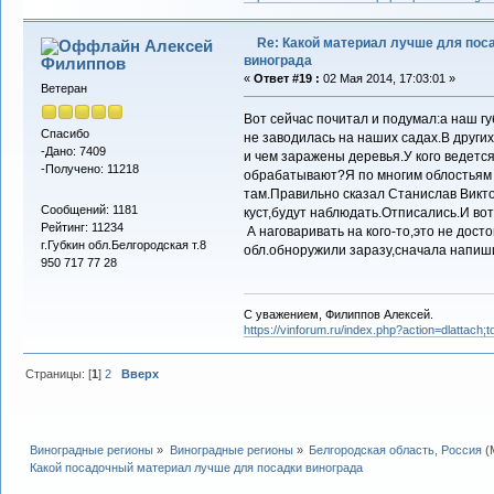
Re: Какой материал лучше для пос
Алексей
винограда
Филиппов
«
Ответ #19 :
02 Мая 2014, 17:03:01 »
Ветеран
Вот сейчас почитал и подумал:а наш гу
Спасибо
не заводилась на наших садах.В других
-Дано: 7409
и чем заражены деревья.У кого ведется
-Получено: 11218
обрабатывают?Я по многим облостьям 
там.Правильно сказал Станислав Вик
Сообщений: 1181
куст,будут наблюдать.Отписались.И вот
Рейтинг: 11234
А наговаривать на кого-то,это не дост
г.Губкин обл.Белгородская т.8
обл.обноружили заразу,сначала напиши
950 717 77 28
С уважением, Филиппов Алексей.
https://vinforum.ru/index.php?action=dlattach
Страницы: [
1
]
2
Вверх
Виноградные регионы
»
Виноградные регионы
»
Белгородская область, Россия
(
Какой посадочный материал лучше для посадки винограда