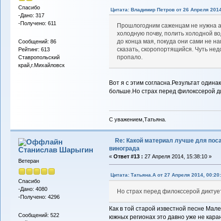
Спасибо
Цитата: Владимир Петров от 26 Апреля 2014
-Дано: 317
-Получено: 611
Прошлогодним саженцам не нужна а
холодную почву, полить холодной в
до конца мая, покуда они сами не н
Сообщений: 86
сказать, скоропортящийся. Чуть недо
Рейтинг: 613
пропало.
Ставропольский
край,г.Михайловск
Вот я с этим согласна.Результат один
больше.Но страх перед филокссерой ди
С уважением,Татьяна.
Re: Какой материал лучше для пос
винограда
Станислав Шарыгин
«
Ответ #13 :
27 Апреля 2014, 15:38:10 »
Ветеран
Цитата: Татьяна.А от 27 Апреля 2014, 00:20
Спасибо
-Дано: 4080
Но страх перед филокссерой диктуе
-Получено: 4296
Как в той старой известной песне Мале
Сообщений: 522
южных регионах это давно уже не кара