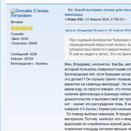
Re: Какой материал лучше для пос
Степан
винограда
Петрович
«
Ответ #15 :
27 Апреля 2014, 17:06:23 »
Ветеран
Цитата: Владимир Петров от 26 Апреля 2014
Спасибо
-Дано: 6156
Про садовый кооператив "Кукушкин х
-Получено: 25640
периодической областной печати, б
губернатора области о карантинных
Я сам ее видел и читал. Это не брех
Сообщений: 4236
Рейтинг: 25759
Белгородская с. Казанка
Мне, Владимир, непонятно. Как Вы, ж
который пользуясь поверхностными сл
Белгородскую обл. хотя Кукушкин хутор
это делает? Он огульно трепет языком,
карантин на саженцы винограда". Он не
каком году, он просто говорит, что поп
наличие филлоксеры в границах област
доказательство я выложил свой акт пров
нет - значит его рассуждения ложь. Я ж
набрало 4.5 балла.( бормотуха начинае
По поводу выбора саженцев. Я предпол
материала. Потому написал -кто к чему
выросшие из отрубленных корней даль
освоенная площадь питания меньше чем