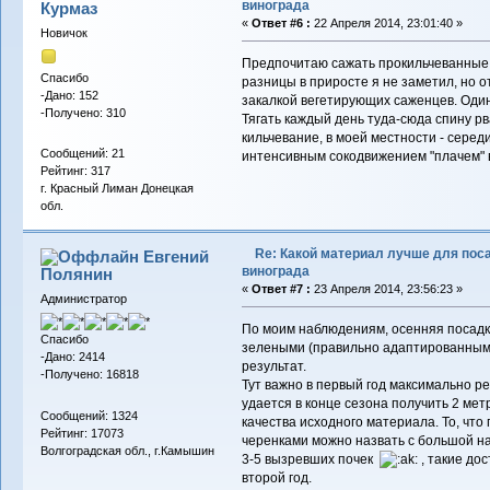
винограда
Курмаз
«
Ответ #6 :
22 Апреля 2014, 23:01:40 »
Новичок
Предпочитаю сажать прокильчеванные 
Спасибо
разницы в приросте я не заметил, но 
-Дано: 152
закалкой вегетирующих саженцев. Один 
-Получено: 310
Тягать каждый день туда-сюда спину р
кильчевание, в моей местности - серед
Сообщений: 21
интенсивным сокодвижением "плачем" в
Рейтинг: 317
г. Красный Лиман Донецкая
обл.
Re: Какой материал лучше для пос
Евгений
винограда
Полянин
«
Ответ #7 :
23 Апреля 2014, 23:56:23 »
Администратор
По моим наблюдениям, осенняя посадк
Спасибо
зелеными (правильно адаптированными
-Дано: 2414
результат.
-Получено: 16818
Тут важно в первый год максимально ре
удается в конце сезона получить 2 мет
Сообщений: 1324
качества исходного материала. То, что
Рейтинг: 17073
черенками можно назвать с большой на
Волгоградская обл., г.Камышин
3-5 вызревших почек
, такие до
второй год.