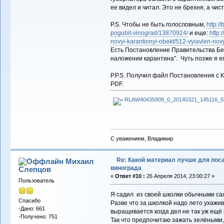
ее видел и читал. Это не брехня, а чис
P.S. Чтобы не быть голословным,
http:/
pogubit-vinograd/13870924/
и еще:
http:
novyi-karantinnyi-obekt/512-vyiavlen-novy
Есть Постановление Правительства Бел
наложении карантина". Чуть позже я ег
P.P.S. Получил файл Постановления с
PDF.
RLAW40435909_0_20140321_145116_53
С уважением, Владимир
Re: Какой материал лучше для пос
Михаил
винограда
Слепцов
«
Ответ #10 :
26 Апреля 2014, 23:00:27 »
Пользователь
Я садил из своей школки обычными са
Спасибо
Разве что за школкой надо лето ухажив
-Дано: 661
выращивается когда дел не так уж ещё 
-Получено: 751
Так что предпочитаю зажать зелёными, 