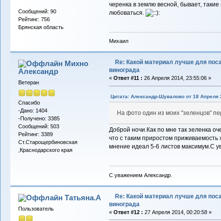
черенка в землю весной, бывает, такие 
Сообщений: 90
любоваться.
Рейтинг: 756
Брянская область
Михаил
Re: Какой материал лучше для пос
Михно
винограда
Александр
«
Ответ #11 :
26 Апреля 2014, 23:55:06 »
Ветеран
Цитата: Александр-Шувалово от 18 Апреля 2
Спасибо
-Дано: 1404
На фото один из моих "зеленцов" пе
-Получено: 3385
Сообщений: 503
Доброй ночи.Как по мне так зеленка о
Рейтинг: 3389
что с таким приростом приживаемость 
Ст.Старощербиновская
мнение идеал 5-6 листов максимум.С у
,Краснодарского края
С уважением Александр.
Re: Какой материал лучше для пос
Татьяна.А
винограда
Пользователь
«
Ответ #12 :
27 Апреля 2014, 00:20:58 »