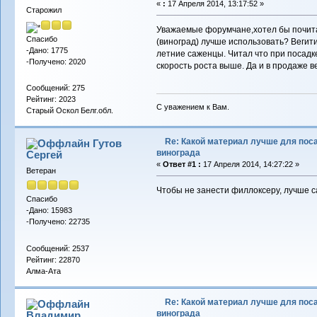
«
:
17 Апреля 2014, 13:17:52 »
Старожил
Уважаемые форумчане,хотел бы почита
Спасибо
(виноград) лучше использовать? Вегит
-Дано: 1775
летние саженцы. Читал что при посад
-Получено: 2020
скорость роста выше. Да и в продаже
Сообщений: 275
Рейтинг: 2023
С уважением к Вам.
Старый Оскол Белг.обл.
Re: Какой материал лучше для пос
Гутов
винограда
Сергей
«
Ответ #1 :
17 Апреля 2014, 14:27:22 »
Ветеран
Чтобы не занести филлоксеру, лучше с
Спасибо
-Дано: 15983
-Получено: 22735
Сообщений: 2537
Рейтинг: 22870
Алма-Ата
Re: Какой материал лучше для пос
винограда
Владимиp