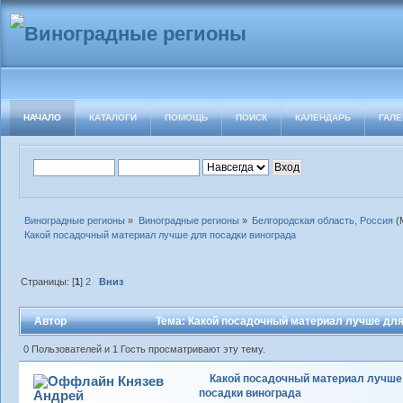
НАЧАЛО
КАТАЛОГИ
ПОМОЩЬ
ПОИСК
КАЛЕНДАРЬ
ГАЛЕ
Виноградные регионы
»
Виноградные регионы
»
Белгородская область, Россия
(
Какой посадочный материал лучше для посадки винограда
Страницы: [
1
]
2
Вниз
Автор
Тема: Какой посадочный материал лучше для 
0 Пользователей и 1 Гость просматривают эту тему.
Какой посадочный материал лучше
Князев
посадки винограда
Андрей