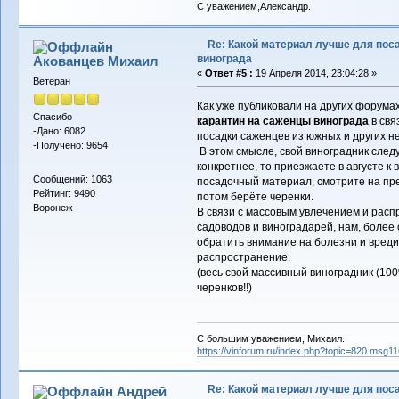
С уважением,Александр.
Re: Какой материал лучше для пос
винограда
Акованцев Михаил
«
Ответ #5 :
19 Апреля 2014, 23:04:28 »
Ветеран
Как уже публиковали на других форумах
Спасибо
карантин на саженцы винограда
в свя
-Дано: 6082
посадки саженцев из южных и других н
-Получено: 9654
В этом смысле, свой виноградник след
конкретнее, то приезжаете в августе к
Сообщений: 1063
посадочный материал, смотрите на пр
Рейтинг: 9490
потом берёте черенки.
Воронеж
В связи с массовым увлечением и рас
садоводов и виноградарей, нам, более
обратить внимание на болезни и вредит
распространение.
(весь свой массивный виноградник (10
черенков!!)
С большим уважением, Михаил.
https://vinforum.ru/index.php?topic=820.msg
Re: Какой материал лучше для пос
Андрей