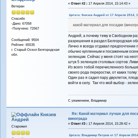
«
Ответ #2 :
17 Апреля 2014, 15:14:43 »
Ветеран
Цитата: Князев Андрей от 17 Апреля 2014, 1
Спасибо
-Дано: 67058
какой материал для посадки (виног
-Получено: 72567
Андрей, а почему тему в Свободном ра
Сообщений: 9504
разрешения в раздел Белгородская обл
Рейтинг: 65535
Лично я всегда отдавал предпочтение
г. Старый Оскол Белгородская
обычно купленным и посаженным осень
обл.
зеленцам. Сейчас у меня стоят на нео
штук 5 зеленцов столовых сортов: Ливи
Из всего тобой перечисленного больше
своего рода переростки, от каких толк
Один раз я садил пару двухлеток, пло
войти в силу. Так что мой выбор - зеле
С уважением, Владимир
Re: Какой материал лучше для пос
Князев
винограда
Андрей
«
Ответ #3 :
17 Апреля 2014, 15:28:42 »
Старожил
Цитата: Владимир Петров от 17 Апреля 2014