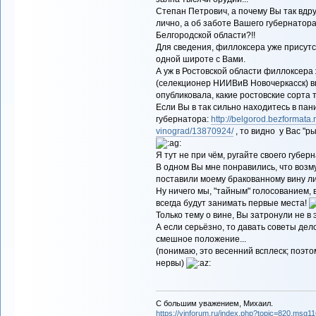
Степан Петрович, а почему Вы так вдр
лично, а об заботе Вашего губернатор
Белгородской области?!!
Для сведения, филлоксера уже присутс
одной широте с Вами.
А уж в Ростовской области филлоксера
(селекционер НИИВиВ Новочеркасск) в
опубликовала, какие ростовские сорта т
Если Вы в так сильно находитесь в па
губернатора:
http://belgorod.bezformata.
vinograd/13870924/
, то видно у Вас "р
Я тут не при чём, ругайте своего губе
В одном Вы мне понравились, что возм
поставили моему бракованному вину ли
Ну ничего мы, "тайным" голосованием, 
всегда будут занимать первые места!
Только тему о вине, Вы затронули не в 
А если серьёзно, то давать советы дело
смешное положение...
(понимаю, это весенний всплеск; поэт
нервы)
С большим уважением, Михаил.
https://vinforum.ru/index.php?topic=820.msg