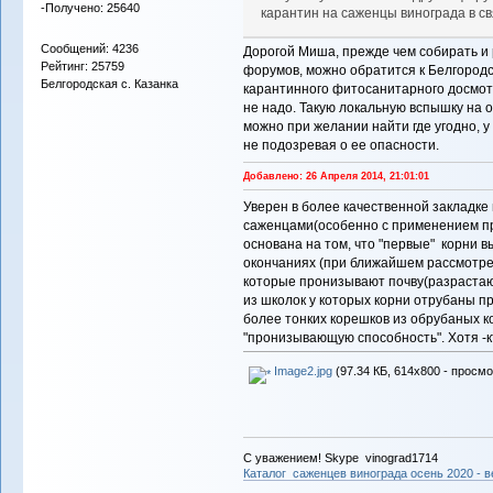
-Получено: 25640
карантин на саженцы винограда в с
Сообщений: 4236
Дорогой Миша, прежде чем собирать и 
Рейтинг: 25759
форумов, можно обратится к Белгородс
Белгородская с. Казанка
карантинного фитосанитарного досмотр
не надо. Такую локальную вспышку на 
можно при желании найти где угодно, у 
не подозревая о ее опасности.
Добавлено: 26 Апреля 2014, 21:01:01
Уверен в более качественной закладке
саженцами(особенно с применением п
основана на том, что "первые" корни 
окончаниях (при ближайшем рассмотре
которые пронизывают почву(разрастаю
из школок у которых корни отрубаны пр
более тонких корешков из обрубаных к
"пронизывающую способность". Хотя -кт
Image2.jpg
(97.34 КБ, 614x800 - просмо
С уважением! Skype vinograd1714
Каталог саженцев винограда осень 2020 - ве