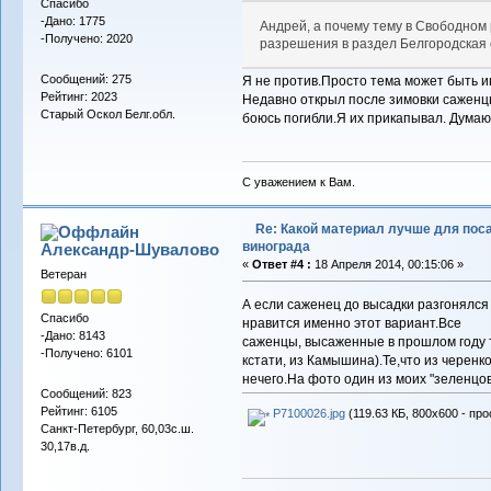
Спасибо
-Дано: 1775
Андрей, а почему тему в Свободном 
-Получено: 2020
разрешения в раздел Белгородская 
Сообщений: 275
Я не против.Просто тема может быть и
Рейтинг: 2023
Недавно открыл после зимовки саженцы
Старый Оскол Белг.обл.
боюсь погибли.Я их прикапывал. Дума
С уважением к Вам.
Re: Какой материал лучше для пос
винограда
Александр-Шувалово
«
Ответ #4 :
18 Апреля 2014, 00:15:06 »
Ветеран
А если саженец до высадки разгонялся
Спасибо
нравится именно этот вариант.Все
-Дано: 8143
саженцы, высаженные в прошлом году 
-Получено: 6101
кстати, из Камышина).Те,что из черенк
нечего.На фото один из моих "зеленцов
Сообщений: 823
Рейтинг: 6105
P7100026.jpg
(119.63 КБ, 800x600 - про
Санкт-Петербург, 60,03с.ш.
30,17в.д.