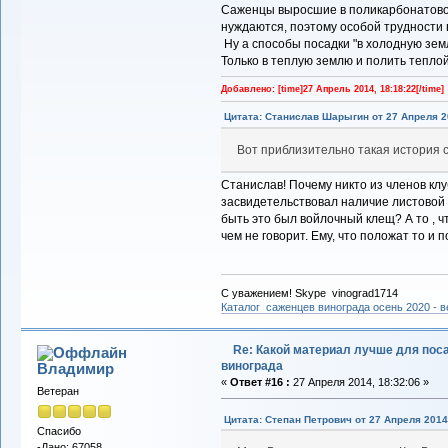
Саженцы выросшие в поликарбонатовой
нуждаются, поэтому особой трудности в
Ну а способы посадки "в холодную зем
Только в теплую землю и полить теплой
Добавлено: [time]27 Апрель 2014, 18:18:22[/time]
Цитата: Станислав Шарыгин от 27 Апреля 20
Вот приблизительно такая история 
Станислав! Почему никто из членов клу
засвидетельствовал наличие листовой 
быть это был войлочный клещ? А то , ч
чем не говорит. Ему, что положат то и 
С уважением! Skype vinograd1714
Каталог саженцев винограда осень 2020 - ве
Re: Какой материал лучше для пос
винограда
Владимиp
«
Ответ #16 :
27 Апреля 2014, 18:32:06 »
Ветеран
Цитата: Степан Петрович от 27 Апреля 2014,
Спасибо
-Дано: 67058