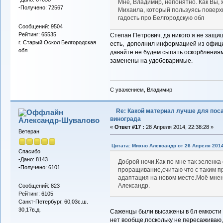
Мне, Владимир, непонятно. Как Вы,
-Получено: 72567
Михаила, который пользуясь повер
гадость про Белгородскую обл
Сообщений: 9504
Рейтинг: 65535
Степан Петрович, да никого я не защищ
г. Старый Оскол Белгородская
есть, дополнил информацией из офици
обл.
давайте не будем сыпать оскорблениям
заменены на удобоваримые.
С уважением, Владимир
Re: Какой материал лучше для пос
винограда
Александр-Шувалово
«
Ответ #17 :
28 Апреля 2014, 22:38:28 »
Ветеран
Цитата: Михно Александр от 26 Апреля 2014
Спасибо
-Дано: 8143
Доброй ночи.Как по мне так зеленка
-Получено: 6101
проращивание,считаю что с таким п
адаптация на новом месте.Моё мнен
Александр.
Сообщений: 823
Рейтинг: 6105
Санкт-Петербург, 60,03с.ш.
30,17в.д.
Саженцы были высажены в 6л емкости 
нет вообще,поскольку не пересаживаю,