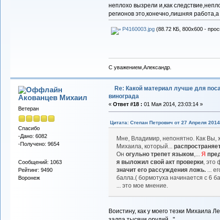
неплохо вызрели и,как следствие,непл
регионов это,конечно,лишняя работа,а
P4160003.jpg
(88.72 КБ, 800x600 - прос
С уважением,Александр.
Re: Какой материал лучше для пос
винограда
Акованцев Михаил
«
Ответ #18 :
01 Мая 2014, 23:03:14 »
Ветеран
Цитата: Степан Петрович от 27 Апреля 2014,
Спасибо
-Дано: 6082
Мне, Владимир, непонятно. Как Вы,
-Получено: 9654
Михаила, который...
распространяет
Он
огульно трепет языком
,...
Я
пре
я выложил свой акт проверки
, это
Сообщений: 1063
значит его рассуждения ложь.
... 
Рейтинг: 9490
балла.( бормотуха начинается с 6 бал
Воронеж
... это мое мнение.
Воистину, как у моего тезки Михаила Ле
залпа тысячи орудий..."