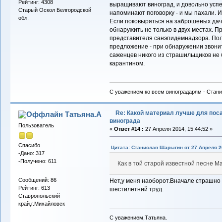
Рейтинг: 4308
выращивают виноград, и довольно усп
Старый Оскол Белгородской
напоминают поговорку - и мы пахали. 
обл.
Если поковыряться на заброшеных дача
обнаружить не только в двух местах. 
представителя санэпидемнадзора. По
предложение - при обнаружении звонить 
саженцев никого из страшильщиков не 
карантином.
С уважением ко всем виноградарям - Стани
Re: Какой материал лучше для пос
Татьяна.А
винограда
Пользователь
«
Ответ #14 :
27 Апреля 2014, 15:44:52 »
Спасибо
Цитата: Станислав Шарыгин от 27 Апреля 20
-Дано: 317
-Получено: 611
Как в той старой известной песне М
Сообщений: 86
Нет,у меня наоборот.Вначале страшно 
Рейтинг: 613
шестилетний труд.
Ставропольский
край,г.Михайловск
С уважением,Татьяна.