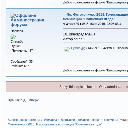
Добро пожаловать на форум "Виноградные р
Re: Фотоконкурс-2018. Голосование
номинации "Солнечная ягода"
Администрация
форума
«
Ответ #9 :
06 Января 2019, 22:08:03 »
Новичок
10. Виноград Румба
Автор orlina68
Спасибо
-Дано: 0
Румба.jpg
(146.59 КБ, 421x800 - просм
-Получено: 487
Сообщений: 35
Рейтинг: 487
Добро пожаловать на форум "Виноградные р
Sorry, this topic is locked. Only admins and 
Страницы: [
1
]
Вверх
Виноградные регионы
»
Ярмарка
»
Выставки, ярмарки, встречи, конкурсы
(Моде
Фотоконкурс-2018. Голосование в номинации "Солнечная ягода"