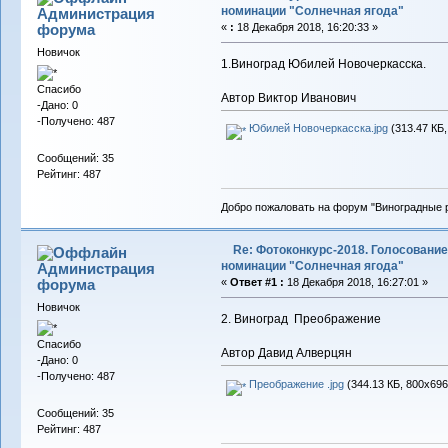
номинации "Солнечная ягода"
Администрация
форума
«
:
18 Декабря 2018, 16:20:33 »
Новичок
1.Виноград Юбилей Новочеркасска.
Спасибо
Автор Виктор Иванович
-Дано: 0
-Получено: 487
Юбилей Новочеркасска.jpg
(313.47 КБ,
Сообщений: 35
Рейтинг: 487
Добро пожаловать на форум "Виноградные р
Re: Фотоконкурс-2018. Голосование
номинации "Солнечная ягода"
Администрация
форума
«
Ответ #1 :
18 Декабря 2018, 16:27:01 »
Новичок
2. Виноград Преображение
Спасибо
Автор Давид Алверцян
-Дано: 0
-Получено: 487
Преображение .jpg
(344.13 КБ, 800x696
Сообщений: 35
Рейтинг: 487