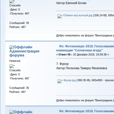
Автор Евгений Бочко
Спасибо
-Дано: 0
-Получено: 487
Плевен мускатный.jpg
(336.24 КБ, 695
Сообщений: 35
Рейтинг: 487
Добро пожаловать на форум "Виноградные р
Re: Фотоконкурс-2018. Голосование
номинации "Солнечная ягода"
Администрация
форума
«
Ответ #6 :
20 Декабря 2018, 19:59:38 »
Новичок
7. Фурор
Автор Пеганова Тамара Яковлевна
Спасибо
-Дано: 0
-Получено: 487
Фурор.jpg
(380.35 КБ, 600x800 - просмо
Сообщений: 35
Рейтинг: 487
Добро пожаловать на форум "Виноградные р
Re: Фотоконкурс-2018. Голосование