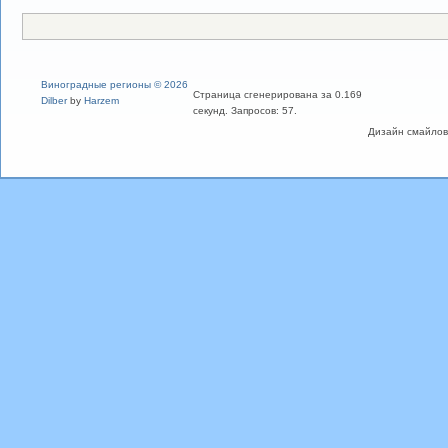
Виноградные регионы © 2026
Страница сгенерирована за 0.169
Dilber
by
Harzem
секунд. Запросов: 57.
Дизайн смайлов "