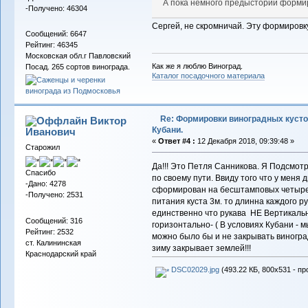
А пока немного предыстории форм
-Получено: 46304
Сергей, не скромничай. Эту формиров
Сообщений: 6647
Рейтинг: 46345
Московская обл.г Павловский
Как же я люблю Виноград.
Посад. 265 сортов винограда.
Каталог посадочного материала
Re: Формировки виноградных кусто
Виктор
Кубани.
Иванович
«
Ответ #4 :
12 Декабря 2018, 09:39:48 »
Старожил
Да!!! Это Петля Санникова. Я Подсмот
Спасибо
по своему пути. Ввиду того что у меня
-Дано: 4278
сформирован на бесштамповых четыре 
-Получено: 2531
питания куста 3м. то длинна каждого ру
единственно что рукава НЕ Вертикаль
Сообщений: 316
горизонтально- ( В условиях Кубани - м
Рейтинг: 2532
можно было бы и не закрывать виноград
ст. Калининская
зиму закрывает землей!!!
Краснодарский край
DSC02029.jpg
(493.22 КБ, 800x531 - пр