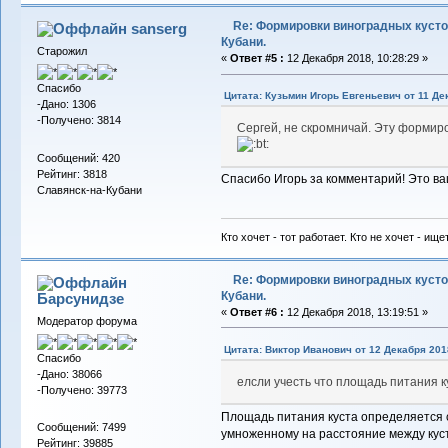
Re: Формировки виноградных кусто
sanserg
Кубани.
Старожил
«
Ответ #5 :
12 Декабря 2018, 10:28:29 »
Спасибо
Цитата: Кузьмин Игорь Евгеньевич от 11 Дек
-Дано: 1306
-Получено: 3814
Сергей, не скромничай. Эту формир
Сообщений: 420
Рейтинг: 3818
Спасибо Игорь за комментарий! Это в
Славянск-на-Кубани
Кто хочет - тот работает. Кто не хочет - ище
Re: Формировки виноградных кусто
Кубани.
Барсунидзе
«
Ответ #6 :
12 Декабря 2018, 13:19:51 »
Модератор форума
Цитата: Виктор Иванович от 12 Декабря 2018
Спасибо
-Дано: 38066
елсли учесть что площадь питания к
-Получено: 39773
Площадь питания куста определяется 
Сообщений: 7499
умноженному на расстояние между куста
Рейтинг: 39885