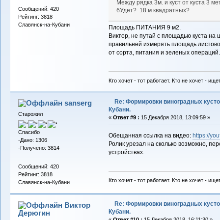
Между рядка 3м. и куст от куста 3 ме
Сообщений: 420
бУдет? 18 м квадратных?
Рейтинг: 3818
Славянск-на-Кубани
Площадь ПИТАНИЯ 9 м2.
Виктор, не путай с площадью куста на 
правильней измерять площадь листовой
от сорта, питания и зеленых операций.
Кто хочет - тот работает. Кто не хочет - ище
Re: Формировки виноградных кусто
sanserg
Кубани.
Старожил
«
Ответ #9 :
15 Декабря 2018, 13:09:59 »
Спасибо
Обещанная ссылка на видео:
https://y
-Дано: 1306
Ролик урезал на сколько возможно, пе
-Получено: 3814
устройствах.
Сообщений: 420
Рейтинг: 3818
Кто хочет - тот работает. Кто не хочет - ище
Славянск-на-Кубани
Re: Формировки виноградных кусто
Виктор
Кубани.
Дерюгин
«
Ответ #10 :
15 Декабря 2018, 16:11:30 »