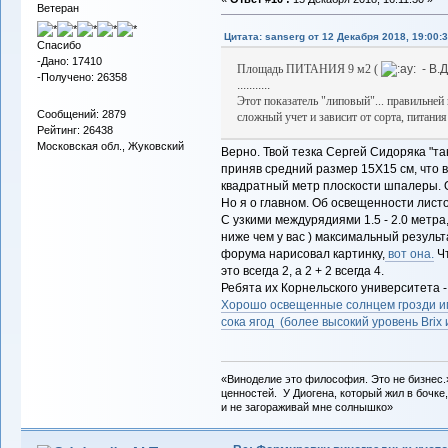
Ветеран
Цитата: sanserg от 12 Декабря 2018, 19:00:
Спасибо
-Дано: 17410
Площадь ПИТАНИЯ 9 м2 (
- В.Д
-Получено: 26358
...........
Этот показатель "липовый"... правильней
Сообщений: 2879
сложный учет и зависит от сорта, питания
Рейтинг: 26438
Московская обл., Жуковский
Верно. Твой тезка Сергей Сидоряка "т
приняв средний размер 15Х15 см, что в
квадратный метр плоскости шпалеры. 
Но я о главном. Об освещенности листо
С узкими междурядиями 1.5 - 2.0 метра,
ниже чем у вас ) максимальный резуль
форума нарисовал картинку,
вот она.
Чт
это всегда 2, а 2 + 2 всегда 4.
Ребята их Корнельского университета -
Хорошо освещенные солнцем грозди и
сока ягод (более высокий уровень Brix 
«Виноделие это философия. Это не бизнес.
ценностей. У Диогена, который жил в бочке,
и не загораживай мне солнышко»