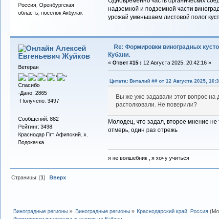
Одновременно часть органических соед
Россия, Оренбургская
надземной и подземной части виноградн
область, поселок Акбулак
урожай уменьшаем листовой полог куста
Re: Формировки виноградных кусто
Алексей
Кубани.
Евгеньевич Жуйков
«
Ответ #15 :
12 Августа 2025, 20:42:16 »
Ветеран
Цитата: Виталий ## от 12 Августа 2025, 10:3
Спасибо
-Дано: 2865
Вы же уже задавали этот вопрос на
-Получено: 3497
растолковали. Не поверили?
Сообщений: 882
Молодец, что задал, второе мнение не 
Рейтинг: 3498
отмерь, один раз отрежь
Краснодар Пгт Афипский. х.
Водокачка
я не волшебник , я хочу учиться
Страницы: [
1
]
Вверх
Виноградные регионы
»
Виноградные регионы
»
Краснодарский край, Россия
(Мо