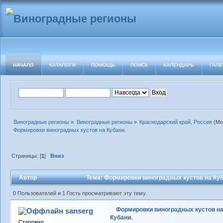
НАЧАЛО
КАТАЛОГИ
ПОМОЩЬ
ПОИСК
КАЛЕНДАРЬ
ГАЛЕ
Виноградные регионы
»
Виноградные регионы
»
Краснодарский край, Россия
(Мо
Формировки виноградных кустов на Кубани.
Страницы: [
1
]
Вниз
Автор
Тема: Формировки виноградных кустов на Куб
0 Пользователей и 1 Гость просматривают эту тему.
Формировки виноградных кустов н
sanserg
Кубани.
Старожил