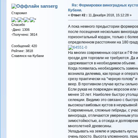
Re: Формировки виноградных кусто
sanserg
Кубани.
Старожил
«
Ответ #2 :
11 Декабря 2018, 15:12:28 »
Спасибо
А пока немного предыстории формиров
-Дано: 1306
после посещения нескольких виноград
-Получено: 3814
горизонтальный кордон, только с бол
определенном расстоянии на 180 градус
Сообщений: 420
Рейтинг: 3818
На многих современных сортах и ГФ пе
Славянск-на-Кубани
грозди для торговли не требуются. Да 
удерживается в необходимом объеме.
Когда появилась необходимость замени
возникла дилемма, как проще и операти
срезу практически на "черную голову" 
веер. В противном случае кусты сильно
Если рукав не поврежден морозом или 
менее 10 лет. Наиболее быстро утолщ
селекции. Видимо это связано с быстр
высокоштамбовых кустов в неукрывной 
Современные, сложные гибриды, с уча
винограда, отличаются умеренным уто
зимостойкостью, а отсюда и долговр
многолетней древесины.
Укладывать на землю и укрывать кус
очень просто. Высота уложенного, при