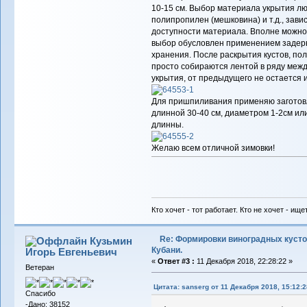
10-15 см. Выбор материала укрытия люб
полипропилен (мешковина) и т.д., зави
доступности материала. Вполне можно
выбор обусловлен применением задерн
хранения. После раскрытия кустов, по
просто собираются лентой в ряду между
укрытия, от предыдущего не остается и
Для пришпиливания применяю заготов
длинной 30-40 см, диаметром 1-2см ил
длинны.
Желаю всем отличной зимовки!
Кто хочет - тот работает. Кто не хочет - ище
Re: Формировки виноградных кусто
Кузьмин
Кубани.
Игорь Евгеньевич
«
Ответ #3 :
11 Декабря 2018, 22:28:22 »
Ветеран
Цитата: sanserg от 11 Декабря 2018, 15:12:2
Спасибо
-Дано: 38152