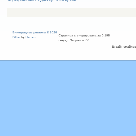
Формировки виноградных кустов на Кубани.
Виноградные регионы © 2026
Страница сгенерирована за 0.198
Dilber
by
Harzem
секунд. Запросов: 66.
Дизайн смайлов "