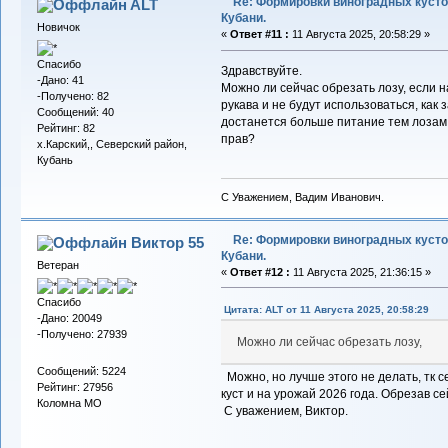
Re: Формировки виноградных кусто
ALT
Кубани.
Новичок
«
Ответ #11 :
11 Августа 2025, 20:58:29 »
Спасибо
Здравствуйте.
-Дано: 41
Можно ли сейчас обрезать лозу, если н
-Получено: 82
рукава и не будут использоваться, как
Сообщений: 40
достанется больше питание тем лозам, 
Рейтинг: 82
прав?
х.Карский,, Северский район,
Кубань
С Уважением, Вадим Иванович.
Re: Формировки виноградных кусто
Виктор 55
Кубани.
Ветеран
«
Ответ #12 :
11 Августа 2025, 21:36:15 »
Спасибо
Цитата: ALT от 11 Августа 2025, 20:58:29
-Дано: 20049
-Получено: 27939
Можно ли сейчас обрезать лозу,
Сообщений: 5224
Можно, но лучше этого не делать, тк 
Рейтинг: 27956
куст и на урожай 2026 года. Обрезав с
Коломна МО
С уважением, Виктор.