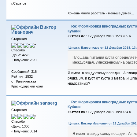
г.Саратов
Хочешь много работать - меньше думай...
Re: Формировки виноградных кусто
Виктор
Кубани.
Иванович
«
Ответ #7 :
12 Декабря 2018, 15:33:05 »
Старожил
Цитата: Барсунидзе от 12 Декабря 2018, 13:
Спасибо
-Дано: 4278
Площадь питания куста определяет
-Получено: 2531
междурядья, умноженному на рассто
Сообщений: 316
Я имел в ввиду схему посадки . А пло
Рейтинг: 2532
рядка 3м. и куст от куста 3 метра .и шп
ст. Калининская
квадратных?
Краснодарский край
Re: Формировки виноградных кусто
sanserg
Кубани.
Старожил
«
Ответ #8 :
12 Декабря 2018, 19:00:34 »
Спасибо
Цитата: Виктор Иванович от 12 Декабря 2018
-Дано: 1306
-Получено: 3814
Я имел в ввиду схему посадки . А п