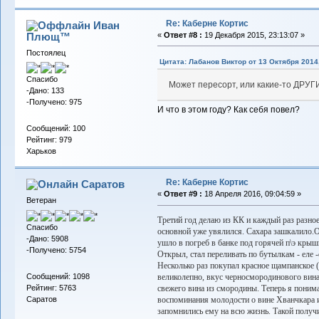
Re: Каберне Кортис
Иван
Плющ™
«
Ответ #8 :
19 Декабря 2015, 23:13:07 »
Постоялец
Цитата: Лабанов Виктор от 13 Октября 2014,
Спасибо
Может пересорт, или какие-то ДРУГ
-Дано: 133
-Получено: 975
И что в этом году? Как себя повел?
Сообщений: 100
Рейтинг: 979
Харьков
Re: Каберне Кортис
Саратов
«
Ответ #9 :
18 Апреля 2016, 09:04:59 »
Ветеран
Третий год делаю из КК и каждый раз разно
Спасибо
основной уже увялился. Сахара зашкалило.О
-Дано: 5908
ушло в погреб в банке под горячей п\э крыш
-Получено: 5754
Открыл, стал переливать по бутылкам - еле -е
Несколько раз покупал красное щампанское (и
Сообщений: 1098
великолепно, вкус черносмородинового вина,
Рейтинг: 5763
свежего вина из смородины. Теперь я поним
Саратов
воспоминания молодости о вине Хванчкара из
запомнились ему на всю жизнь. Такой получ