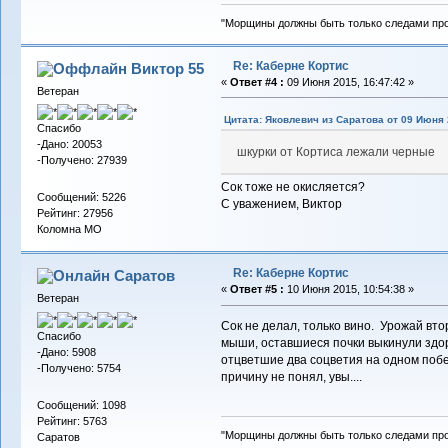
"Морщины должны быть только следами пр
Re: Каберне Кортис
Виктор 55
«
Ответ #4 :
09 Июня 2015, 16:47:42 »
Ветеран
Цитата: Яковлевич из Саратова от 09 Июня 
Спасибо
-Дано: 20053
шкурки от Кортиса лежали черные
-Получено: 27939
Сок тоже не окисляется?
Сообщений: 5226
С уважением, Виктор
Рейтинг: 27956
Коломна МО
Re: Каберне Кортис
Саратов
«
Ответ #5 :
10 Июня 2015, 10:54:38 »
Ветеран
Сок не делал, только вино. Урожай втор
Спасибо
мыши, оставшиеся почки выкинули здор
-Дано: 5908
отцветшие два соцветия на одном побе
-Получено: 5754
причину не понял, увы....
Сообщений: 1098
Рейтинг: 5763
"Морщины должны быть только следами пр
Саратов