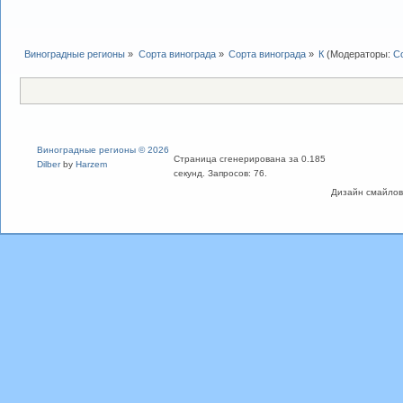
Виноградные регионы
»
Сорта винограда
»
Сорта винограда
»
К
(Модераторы:
С
Виноградные регионы © 2026
Страница сгенерирована за 0.185
Dilber
by
Harzem
секунд. Запросов: 76.
Дизайн смайлов "