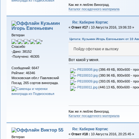
Как же я люблю Виноград.
Каталог посадочного материала
Re: Каберне Кортис
Кузьмин
Игорь Евгеньевич
«
Ответ #17 :
10 Августа 2016, 19:06:33 »
Ветеран
Цитата: Кузьмин Игорь Евгеньевич от 10 Авг
Спасибо
Пойду сфоткаю и выложу
-Дано: 38152
-Получено: 46305
Вот какой у меня.
Сообщений: 6647
P8100008.jpg
(386.49 КБ, 800x600 - пр
Рейтинг: 46346
P8100010.jpg
(380.96 КБ, 800x600 - пр
Московская обл.г Павловский
P8100009.jpg
(393.05 КБ, 800x600 - пр
Посад. 265 сортов винограда.
P8100011.jpg
(440.13 КБ, 800x600 - про
Как же я люблю Виноград.
Каталог посадочного материала
Re: Каберне Кортис
Виктор 55
«
Ответ #18 :
10 Августа 2016, 20:25:45 »
Ветеран