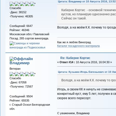
Цитата: Владимиp от 10 Августа 2016, 13:52
Спасибо
Каберне Кортис - основной техничес
-Дано: 38152
кустов, но планирую однозначно ра
-Получено: 46305
Сейчас он такой.
Сообщений: 6647
Володя, а на моём К.К. почему то гроз
Рейтинг: 46346
Московская обл.г Павловский
Посад. 265 сортов винограда.
Как же я люблю Виноград.
Каталог посадочного материала
Re: Каберне Кортис
Владимиp
«
Ответ #14 :
10 Августа 2016, 16:04:30 »
Ветеран
Цитата: Кузьмин Игорь Евгеньевич от 10 Авг
Спасибо
Володя, а на моём К.К. почему то гр
-Дано: 67058
-Получено: 72567
Игорь, в своем КК я ничуть не сомневаю
конкретный куст, ему 5 лет, получен в с
Сообщений: 9504
скорее всего пересорт.
Рейтинг: 65535
г. Старый Оскол Белгородская
обл.
С уважением, Владимир