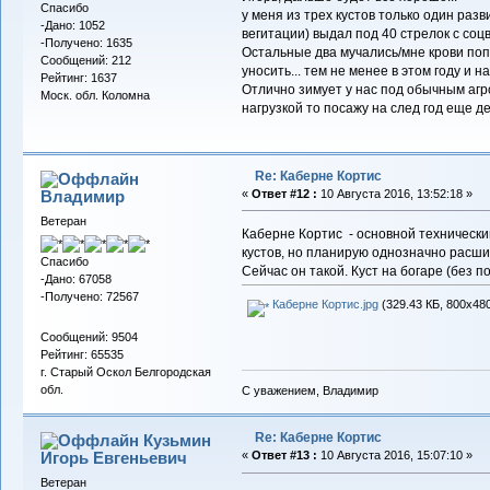
Спасибо
у меня из трех кустов только один разви
-Дано: 1052
вегитации) выдал под 40 стрелок с со
-Получено: 1635
Остальные два мучались/мне крови поп
Сообщений: 212
уносить... тем не менее в этом году и н
Рейтинг: 1637
Отлично зимует у нас под обычным агр
Моск. обл. Коломна
нагрузкой то посажу на след год еще де
Re: Каберне Кортис
Владимиp
«
Ответ #12 :
10 Августа 2016, 13:52:18 »
Ветеран
Каберне Кортис - основной технический
кустов, но планирую однозначно расши
Спасибо
Сейчас он такой. Куст на богаре (без пол
-Дано: 67058
-Получено: 72567
Каберне Кортис.jpg
(329.43 КБ, 800x480
Сообщений: 9504
Рейтинг: 65535
г. Старый Оскол Белгородская
обл.
С уважением, Владимир
Re: Каберне Кортис
Кузьмин
Игорь Евгеньевич
«
Ответ #13 :
10 Августа 2016, 15:07:10 »
Ветеран