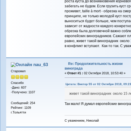
роста куста до возникновения корневог
забегать не будем. Если грузить куст ср
проживет, taille à mort - обрезка на см
принципе, не только молодой куст пост
выноситься будет больше, чем поступае
зависит от жадности каждого конкретно
обрезка была долговечной важно соблю
европейских виноградников. Сажают пло
равно, живет такой виноградник около 
в конфликт вступают. Как-то так. С ува
Re: Продолжительность жизни
nau_63
винограда
Старожил
«
Ответ #1 :
02 Октября 2018, 10:53:40 »
Спасибо
Цитата: Виктор 55 от 02 Октября 2018, 09:2
-Дано: 607
-Получено: 1107
живет такой виноградник около 15 л
Сообщений: 254
Так мало! Я думал европейские виноград
Рейтинг: 1109
г.Тольятти
С уважением, Николай