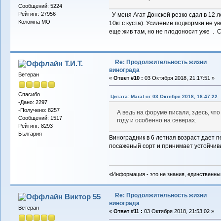
Сообщений: 5224
Рейтинг: 27956
У меня Агат Донской резко сдал в 12 ле
Коломна МО
10кг с куста). Усиление подкормки не 
еще жив там, но не плодоносит уже . С
Re: Продолжительность жизни
Т.И.Т.
винограда
Ветеран
«
Ответ #10 :
03 Октября 2018, 21:17:51 »
Спасибо
Цитата: Marat от 03 Октября 2018, 18:47:22
-Дано: 2297
-Получено: 8257
А ведь на форуме писали, здесь, чт
Сообщений: 1517
году и особенно на северах.
Рейтинг: 8293
България
Виноградник в 6 летная возраст дает 
посаженый сорт и принимает устойчивые
«Информация - это не знания, единственны
Re: Продолжительность жизни
Виктор 55
винограда
Ветеран
«
Ответ #11 :
03 Октября 2018, 21:53:02 »