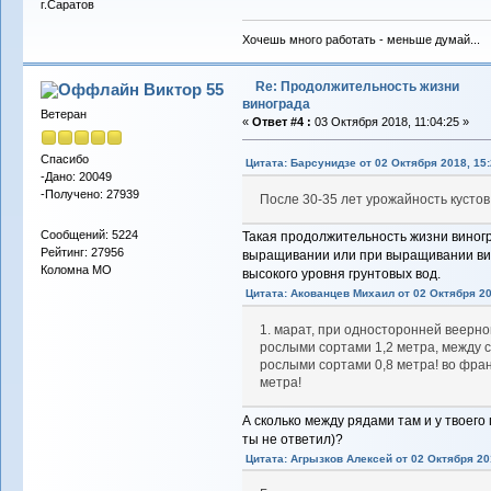
г.Саратов
Хочешь много работать - меньше думай...
Re: Продолжительность жизни
Виктор 55
винограда
Ветеран
«
Ответ #4 :
03 Октября 2018, 11:04:25 »
Спасибо
Цитата: Барсунидзе от 02 Октября 2018, 15:
-Дано: 20049
-Получено: 27939
После 30-35 лет урожайность кусто
Сообщений: 5224
Такая продолжительность жизни виног
Рейтинг: 27956
выращивании или при выращивании вин
Коломна МО
высокого уровня грунтовых вод.
Цитата: Акованцев Михаил от 02 Октября 20
1. марат, при односторонней веерн
рослыми сортами 1,2 метра, между с
рослыми сортами 0,8 метра! во франц
метра!
А сколько между рядами там и у твоего
ты не ответил)?
Цитата: Агрызков Алексей от 02 Октября 201