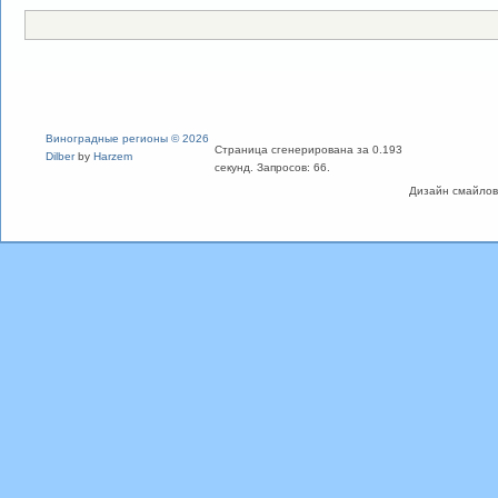
Виноградные регионы © 2026
Страница сгенерирована за 0.193
Dilber
by
Harzem
секунд. Запросов: 66.
Дизайн смайлов "