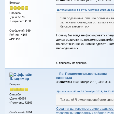
«
Ответ #12 :
03 Октября 2018, 22:21:36 »
Ветеран
Цитата: Виктор 55 от 03 Октября 2018, 21:5
Спасибо
-Дано: 5676
Эти подземные спящие почки как за
-Получено: 4168
запасными очень долго, так как в ни
быстро закончиться.
Сообщений: 939
Рейтинг: 4167
Почему бы тогда не формировать специ
ДНР, РФ
делая развилки на подземном штамбе, н
на себя" в конце концов не сделать, к
периодически?
С приветом из Донецка!
Re: Продолжительность жизни
винограда
Владимиp
«
Ответ #13 :
03 Октября 2018, 23:01:35 »
Ветеран
Цитата: nau_63 от 02 Октября 2018, 10:53:4
Спасибо
-Дано: 67058
Так мало! Я думал европейские виног
-Получено: 72567
Средняя долговечность виноградников 
Сообщений: 9504
условиях виноградарских районов Рос