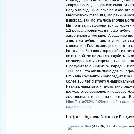
двору, и вообще некрасиво было. Мы вз
Радионуклидный анализ показал, что ви
Мелиховской говорили, что раньше каз
виноград. Так что эта лоза вполне мог
Мы попытались докопаться до корней 
1,2 метра, а корни уходят еще глубже.
закручиваются кольцом. А ведь именно 
зарывали глубоко в землю длинную лозу
специалист Ростовского референтного
Кстати, особенности корневой системы
по которой его не смогла погубить фил
не забирается. А современный виноград
В результате обычные виноградники ок
- 200 лет - это очень много для виногра
Его надо сохранить и как следует изучи
более 100 лет считается национальным
Италии, например, к такому винограду 
возможно, со временем и подворье На
достопримечательностью, - считает Вл
https://rg.ru/2020/11/25/reg-ufo/na-donu-
napoleone.html
На фото Надежды Золотых и Владими
Косов.JPG
(48.7 КБ, 800x450 - просмот