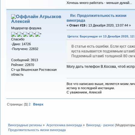
Хочешь много работать - меньше думай...
Re: Продолжительность жизни
Агрызков
винограда
Алексей
«
Ответ #19 :
13 Декабря 2020, 13:07:44 »
Модератор форума
Цитата: Барсунидзе от 13 Декабря 2020, 12:
Спасибо
-Дано: 14726
В статье есть ошибки. Если куст сажа
-Получено: 22832
куста называется подземным штамбо
Подземный штамб толщиной 80 см м
Сообщений: 3913
Рейтинг: 22870
Могу дать телефон В.Косова, чтоб ис
Ст-ца Вёшенская Ростовская
область
Все что написано выше, является моим лич
истину в последней инстанции.
С уважением, Алексей
Страницы: [
1
]
2
Вверх
Виноградные регионы
»
Агротехника винограда
»
Виноград - разное
(Модератор
Продолжительность жизни винограда