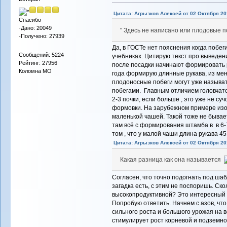
Цитата: Агрызков Алексей от 02 Октября 201
Спасибо
-Дано: 20049
" Здесь не написано или плодовые п
-Получено: 27939
Да, в ГОСТе нет пояснения когда побеги
Сообщений: 5224
учебниках. Цитирую текст про выведени
Рейтинг: 27956
после посадки начинают формировать р
Коломна МО
года формирую длинные рукава, из менее
плодоносные побеги могут уже называ
побегами. Главным отличием головчато
2-3 почки, если больше , это уже не су
формовки. На зарубежном примере изо
маленькой чашей. Такой тоже не бывае
там всё с формирования штамба в в 6-7
том , что у малой чаши длина рукава 4
Цитата: Агрызков Алексей от 02 Октября 201
Какая разница как она называется
Согласен, что точно подогнать под ша
загадка есть, с этим не поспоришь. Ско
высокопродуктивной? Это интересный в
Попробую ответить. Начнем с азов, что
сильного роста и большого урожая на 
стимулирует рост корневой и подземно