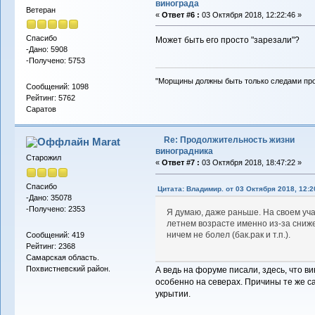
винограда
Ветеран
«
Ответ #6 :
03 Октября 2018, 12:22:46 »
Спасибо
Может быть его просто "зарезали"?
-Дано: 5908
-Получено: 5753
"Морщины должны быть только следами пр
Сообщений: 1098
Рейтинг: 5762
Саратов
Re: Продолжительность жизни
Marat
виноградника
Старожил
«
Ответ #7 :
03 Октября 2018, 18:47:22 »
Спасибо
Цитата: Владимир. от 03 Октября 2018, 12:2
-Дано: 35078
-Получено: 2353
Я думаю, даже раньше. На своем уча
летнем возрасте именно из-за сниж
ничем не болел (бак.рак и т.п.).
Сообщений: 419
Рейтинг: 2368
Самарская область.
Похвистневский район.
А ведь на форуме писали, здесь, что в
особенно на северах. Причины те же с
укрытии.