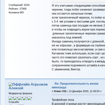
Сообщений: 5224
Я это учитываю следующими способам
Рейтинг: 27956
черенки, тогда побег начинает развива
Коломна МО
них остаются запасные почки;
если трехпочечный черенок, то побег и
с 3-4 -мя узлами и листьями для посл
пятка саженца при посадке не мельче 2
и чтобы не повредить корни при переко
длинные трехпочечные черенки сажаю 
оказалось под землей;
Иногда саженец получается с длинной,
её не обрезаю , а формирую на глубине
или полукольцо как в катавлаке, а сам
Катавлак тоже использую, если сорт це
часто это помогает разогнать сорт , но 
было, то приходилось отводить в межд
сохранением подземного штамба в на
С уважением, Виктор.
Re: Продолжительность жизни
Агрызков
винограда
Алексей
«
Ответ #15 :
13 Декабря 2020, 11:49:03 »
Модератор форума
Трофейная лоза
Спасибо
В донской станице растет виноградный