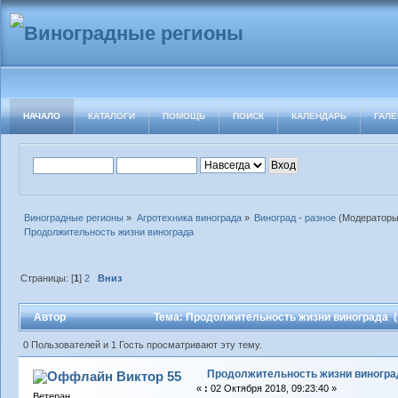
НАЧАЛО
КАТАЛОГИ
ПОМОЩЬ
ПОИСК
КАЛЕНДАРЬ
ГАЛЕ
Виноградные регионы
»
Агротехника винограда
»
Виноград - разное
(Модератор
Продолжительность жизни винограда
Страницы: [
1
]
2
Вниз
Автор
Тема: Продолжительность жизни винограда (
0 Пользователей и 1 Гость просматривают эту тему.
Продолжительность жизни виногра
Виктор 55
«
:
02 Октября 2018, 09:23:40 »
Ветеран