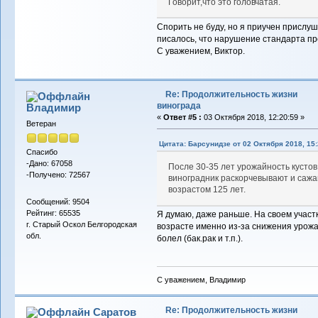
Говорит,что это головчатая.
Спорить не буду, но я приучен прислуш
писалось, что нарушение стандарта пр
С уважением, Виктор.
Re: Продолжительность жизни
винограда
Владимиp
«
Ответ #5 :
03 Октября 2018, 12:20:59 »
Ветеран
Цитата: Барсунидзе от 02 Октября 2018, 15:
Спасибо
-Дано: 67058
После 30-35 лет урожайность кусто
-Получено: 72567
виноградник раскорчевывают и сажа
возрастом 125 лет.
Сообщений: 9504
Рейтинг: 65535
Я думаю, даже раньше. На своем участ
г. Старый Оскол Белгородская
возрасте именно из-за снижения урожа
обл.
болел (бак.рак и т.п.).
С уважением, Владимир
Re: Продолжительность жизни
Саратов