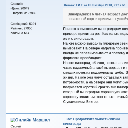
Спасибо
Цитата: Т.И.Т. от 03 Октября 2018, 21:17:51
-Дано: 20049
-Получено: 27939
Виноградник в 6 летная возраст дае
посаженый сорт и принимает устойчи
Сообщений: 5224
Рейтинг: 27956
Поясню всем южным виноградарям поче
Коломна МО
примере привитых роз. Как только подм
же и с виноградом.
На юге можно выводить плодовые звень
вымерзают. На севере нагрузка произ
иногда не перезимовывают и поэтому и
формовка преобладает.
На юге виноград, обычно, восстанавлив
часто надземный штамб вымерзает и то
спящих почек на подземном штамбе. Э
жизни. На юге они могут оставаться зап
потребности, а на севере они могут бы
получается короткий срок жизни виног
северный виноградник хорошо укрывать 
хорошо утеплить можно только личный
С уважением, Виктор.
Re: Продолжительность жизни
Маршал
винограда
Сергей