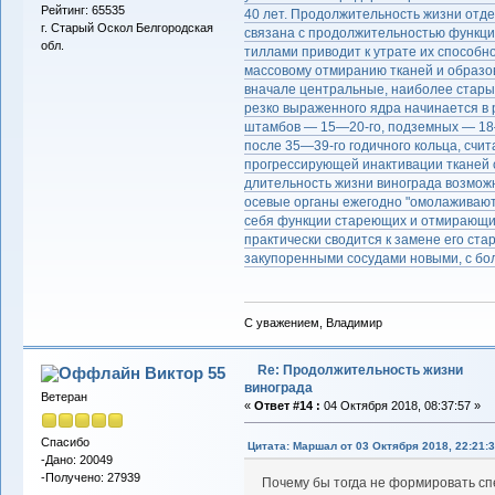
Рейтинг: 65535
40 лет. Продолжительность жизни отде
г. Старый Оскол Белгородская
связана с продолжительностью функци
обл.
тиллами приводит к утрате их способно
массовому отмиранию тканей и образ
вначале центральные, наиболее старые
резко выраженного ядра начинается в 
штамбов — 15—20-го, подземных — 18—
после 35—39-го годичного кольца, счит
прогрессирующей инактивации тканей 
длительность жизни винограда возможн
осевые органы ежегодно "омолаживают
себя функции стареющих и отмирающих
практически сводится к замене его ст
закупоренными сосудами новыми, с б
С уважением, Владимир
Re: Продолжительность жизни
Виктор 55
винограда
Ветеран
«
Ответ #14 :
04 Октября 2018, 08:37:57 »
Спасибо
Цитата: Маршал от 03 Октября 2018, 22:21:
-Дано: 20049
-Получено: 27939
Почему бы тогда не формировать сп