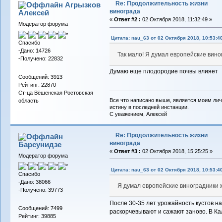
Re: Продолжительность жизни
Агрызков
винограда
Алексей
«
Ответ #2 :
02 Октября 2018, 11:32:49 »
Модератор форума
Цитата: nau_63 от 02 Октября 2018, 10:53:4
Спасибо
-Дано: 14726
Так мало! Я думал европейские виног
-Получено: 22832
Думаю еще плодородие почвы влияет
Сообщений: 3913
Рейтинг: 22870
Ст-ца Вёшенская Ростовская
Все что написано выше, является моим лич
область
истину в последней инстанции.
С уважением, Алексей
Re: Продолжительность жизни
винограда
Барсунидзе
«
Ответ #3 :
02 Октября 2018, 15:25:25 »
Модератор форума
Цитата: nau_63 от 02 Октября 2018, 10:53:4
Спасибо
-Дано: 38066
Я думал европейские виноградники жи
-Получено: 39773
После 30-35 лет урожайность кустов н
Сообщений: 7499
раскорчевывают и сажают заново. В Ка
Рейтинг: 39885