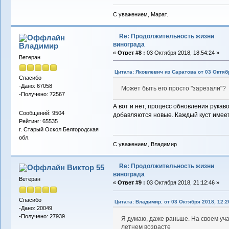
С уважением, Марат.
Re: Продолжительность жизни
винограда
Владимиp
«
Ответ #8 :
03 Октября 2018, 18:54:24 »
Ветеран
Цитата: Яковлевич из Саратова от 03 Октябр
Спасибо
-Дано: 67058
Может быть его просто "зарезали"?
-Получено: 72567
А вот и нет, процесс обновления рукав
Сообщений: 9504
добавляются новые. Каждый куст имеет 
Рейтинг: 65535
г. Старый Оскол Белгородская
обл.
С уважением, Владимир
Re: Продолжительность жизни
Виктор 55
винограда
Ветеран
«
Ответ #9 :
03 Октября 2018, 21:12:46 »
Спасибо
Цитата: Владимир. от 03 Октября 2018, 12:2
-Дано: 20049
-Получено: 27939
Я думаю, даже раньше. На своем уча
летнем возрасте