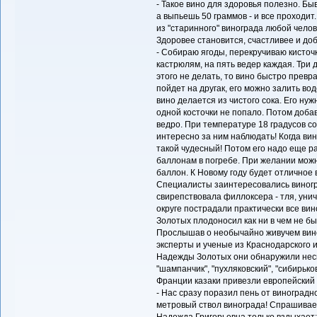
- Такое вино для здоровья полезно. Быв
а выпьешь 50 граммов - и все проходит.
из "старинного" винограда любой челов
Здоровее становится, счастливее и доб
- Собираю ягоды, перекручиваю кисточ
кастрюлям, на пять ведер каждая. Три 
этого не делать, то вино быстро превра
пойдет на другак, его можно залить во
вино делается из чистого сока. Его ну
одной косточки не попало. Потом добав
ведро. При температуре 18 градусов сок
интересно за ним наблюдать! Когда вино
такой чудесный! Потом его надо еще р
баллонам в погребе. При желании можн
баллон. К Новому году будет отличное 
Специалисты заинтересовались виногр
свирепствовала филлоксера - тля, уни
округе пострадали практически все ви
Золотых плодоносил как ни в чем не бы
Прослышав о необычайно живучем вино
эксперты и ученые из Краснодарского 
Надежды Золотых они обнаружили неско
"шампанчик", "пухляковский", "сибирьков
Франции казаки привезли европейский с
- Нас сразу поразил пень от виноград
метровый ствол винограда! Спрашиваем
Надежда Григорьевна только вздыхает: