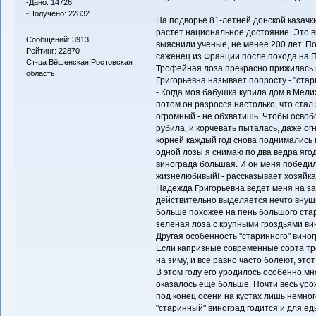
-Дано: 14726
-Получено: 22832
На подворье 81-летней донской казач
растет национальное достояние. Это ви
Сообщений: 3913
выяснили ученые, не менее 200 лет. По
Рейтинг: 22870
саженец из Франции после похода на 
Ст-ца Вёшенская Ростовская
Трофейная лоза прекрасно прижилась 
область
Григорьевна называет попросту - "стар
- Когда моя бабушка купила дом в Мели
потом он разросся настолько, что стал
огромный - не обхватишь. Чтобы освоб
рубила, и корчевать пыталась, даже ог
корней каждый год снова поднимались 
одной лозы я снимаю по два ведра ягод,
винограда большая. И он меня победил:
жизнелюбивый! - рассказывает хозяйка
Надежда Григорьевна ведет меня на за
действительно выделяется нечто внуш
больше похожее на пень большого стар
зеленая лоза с крупными гроздьями ви
Другая особенность "старинного" виног
Если капризные современные сорта тре
на зиму, и все равно часто болеют, этот
В этом году его уродилось особенно м
оказалось еще больше. Почти весь уро
под конец осени на кустах лишь немно
"старинный" виноград годится и для еды