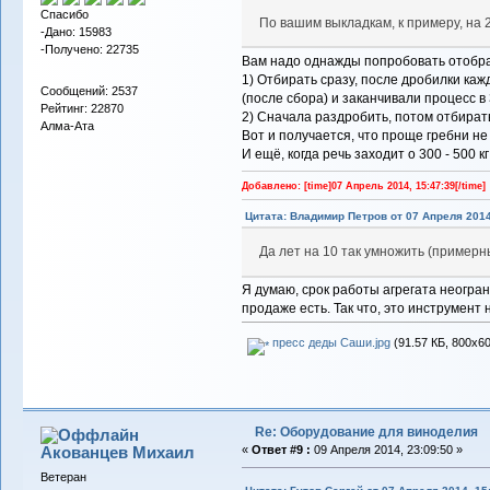
Спасибо
По вашим выкладкам, к примеру, на 2
-Дано: 15983
-Получено: 22735
Вам надо однажды попробовать отобрат
1) Отбирать сразу, после дробилки каж
Сообщений: 2537
(после сбора) и заканчивали процесс в 
Рейтинг: 22870
2) Сначала раздробить, потом отбирать
Алма-Ата
Вот и получается, что проще гребни не
И ещё, когда речь заходит о 300 - 500 
Добавлено: [time]07 Апрель 2014, 15:47:39[/time]
Цитата: Владимир Петров от 07 Апреля 2014
Да лет на 10 так умножить (примерн
Я думаю, срок работы агрегата неогра
продаже есть. Так что, это инструмент 
пресс деды Саши.jpg
(91.57 КБ, 800x60
Re: Оборудование для виноделия
Акованцев Михаил
«
Ответ #9 :
09 Апреля 2014, 23:09:50 »
Ветеран