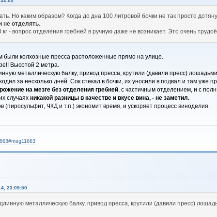
:32:09
ать. Но каким образом? Когда до дна 100 литровой бочки не так просто дотян
и не отделять
.
00 кг - вопрос отделения гребней в ручную даже не возникает. Это очень трудоё
там были колхозные пресса расположенные прямо на улице.
е!! Высотой 2 метра.
инную металлическую балку, привод пресса, крутили (давили пресс) лошадьми
дил за несколько дней. Сок стекал в бочки, их уносили в подвал и там уже 
рожение на мезге без отделения гребней
, с частичным отделением, и с пол
щих случаях
никакой разницы в качестве и вкусе вина, - не заметил.
(пиросульфит, ЧКД и т.п.) экономит время, и ускоряет процесс виноделия.
11663#msg11663
4, 23:09:50
 длинную металлическую балку, привод пресса, крутили (давили пресс) лоша