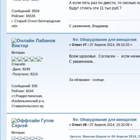
А если пять раз по двести, то сколько
будут стоить эти 11 тыс.руб.?
Сообщений: 9504
Рейтинг: 65535
г. Старый Оскол Белгородская
С уважением, Владимир
обл.
Re: Оборудование для виноделия
Лабанов
Виктор
«
Ответ #7 :
07 Апреля 2014, 09:16:33 »
Ветеран
Всем здоровья. Согласен - если начин
С уважением...
Спасибо
-Дано: 8249
-Получено: 8210
За облаками - солнце.
Сообщений: 835
Рейтинг: 8244
ст.Рождественская,
Изобильненский р-н,
Ставропольского кр.
Re: Оборудование для виноделия
Гутов
Сергей
«
Ответ #8 :
07 Апреля 2014, 15:32:09 »
Ветеран
Цитата: Максим Шаров от 06 Апреля 2014, 2