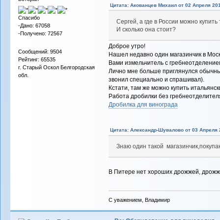
Цитата: Акованцев Михаил от 02 Апреля 201
Спасибо
Сергей, а где в России можно купит
-Дано: 67058
И сколько она стоит?
-Получено: 72567
Доброе утро!
Сообщений: 9504
Нашел недавно один магазинчик в Моск
Рейтинг: 65535
Вами измельчитель с гребнеотделением
г. Старый Оскол Белгородская
Лично мне больше приглянулся обычный
обл.
звонил специально и спрашивал).
Кстати, там же можно купить итальянс
Работа дробилки без гребнеотделител
Дробилка для винограда
Цитата: Александр-Шувалово от 03 Апреля 2
Знаю один такой магазинчик,покупа
В Питере нет хороших дрожжей, дрожж
С уважением, Владимир