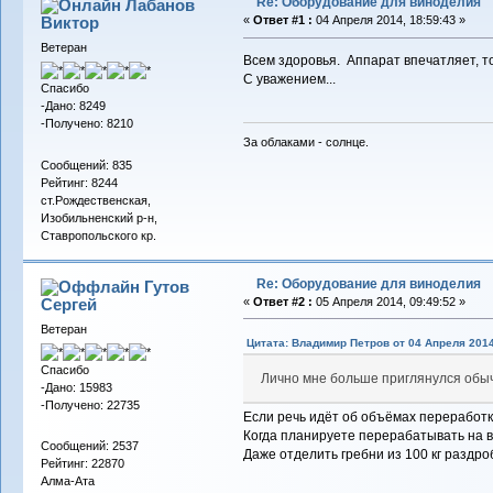
Re: Оборудование для виноделия
Лабанов
Виктор
«
Ответ #1 :
04 Апреля 2014, 18:59:43 »
Ветеран
Всем здоровья. Аппарат впечатляет, т
С уважением...
Спасибо
-Дано: 8249
-Получено: 8210
За облаками - солнце.
Сообщений: 835
Рейтинг: 8244
ст.Рождественская,
Изобильненский р-н,
Ставропольского кр.
Re: Оборудование для виноделия
Гутов
Сергей
«
Ответ #2 :
05 Апреля 2014, 09:49:52 »
Ветеран
Цитата: Владимир Петров от 04 Апреля 2014
Спасибо
Лично мне больше приглянулся обыч
-Дано: 15983
-Получено: 22735
Если речь идёт об объёмах переработки
Когда планируете перерабатывать на ви
Сообщений: 2537
Даже отделить гребни из 100 кг раздро
Рейтинг: 22870
Алма-Ата