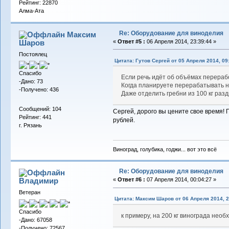
Рейтинг: 22870
Алма-Ата
Re: Оборудование для виноделия
Максим
Шаров
«
Ответ #5 :
06 Апреля 2014, 23:39:44 »
Постоялец
Цитата: Гутов Сергей от 05 Апреля 2014, 09
Спасибо
Если речь идёт об объёмах перерабо
-Дано: 73
Когда планируете перерабатывать на
-Получено: 436
Даже отделить гребни из 100 кг раз
Сообщений: 104
Сергей, дорого вы цените свое время! 
Рейтинг: 441
рублей.
г. Рязань
Виноград, голубика, годжи... вот это всё
Re: Оборудование для виноделия
Владимиp
«
Ответ #6 :
07 Апреля 2014, 00:04:27 »
Ветеран
Цитата: Максим Шаров от 06 Апреля 2014, 2
Спасибо
к примеру, на 200 кг винограда необ
-Дано: 67058
-Получено: 72567