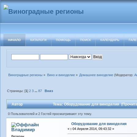
НАЧАЛО
КАТАЛОГИ
ПОМОЩЬ
ПОИСК
КАЛЕНДАРЬ
ГАЛЕ
Виноградные регионы
»
Вино и виноделие
»
Домашнее виноделие
(Модератор:
А
Страницы: [
1
]
2
3
...
87
Вниз
Автор
Тема: Оборудование для виноделия (Прочита
0 Пользователей и 2 Гостей просматривают эту тему.
Оборудование для виноделия
Владимиp
«
:
04 Апреля 2014, 09:43:32 »
Ветеран