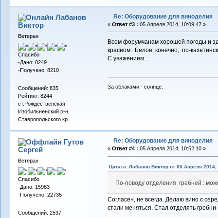
Re: Оборудование для виноделия
Лабанов
Виктор
«
Ответ #3 :
05 Апреля 2014, 10:09:47 »
Ветеран
Всем форумчанам хорошей погоды и здо
красном. Белое, конечно, по-кахетинск
Спасибо
С уважением...
-Дано: 8249
-Получено: 8210
За облаками - солнце.
Сообщений: 835
Рейтинг: 8244
ст.Рождественская,
Изобильненский р-н,
Ставропольского кр.
Re: Оборудование для виноделия
Гутов
Сергей
«
Ответ #4 :
05 Апреля 2014, 10:52:10 »
Ветеран
Цитата: Лабанов Виктор от 05 Апреля 2014, 
Спасибо
По-поводу отделения гребней : може
-Дано: 15983
-Получено: 22735
Согласен, не всегда. Делаю вино с сере
стали меняться. Стал отделять гребни 
Сообщений: 2537