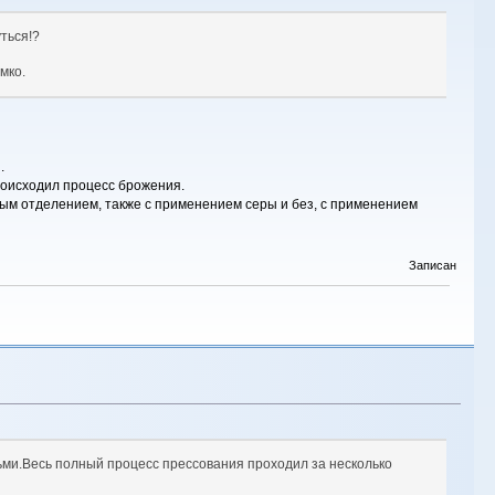
уться!?
мко.
.
происходил процесс брожения.
ным отделением, также с применением серы и без, с применением
Записан
дьми.Весь полный процесс прессования проходил за несколько