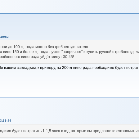
:49:52
тки до 100 кг, тогда можно без гребнеотделителя.
 вино 150 и более кг, тогда лучше "напрячься" и купить ручной с гребнеотдел
дробленного винограда уйдёт минут 30-45!
По вашим выкладкам, к примеру, на 200 кг винограда необходимо будет потрати
3:39:44
ходимо будет потратить 1-1,5 часа в год, которые вы предлагаете сэкономить 