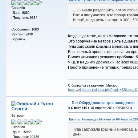
Цитата: Гутов Сергей от 07 Апреля 2014, 15
Спасибо
... Сначала раздробить, потом отбир
-Дано: 6082
Вот и получается, что проще гребн
-Получено: 9654
И ещё, когда речь заходит о 300 - 5
Сообщений: 1063
Рейтинг: 9490
Когда, в детстве, жил в Молдавии, то 
Воронеж
Это сооружение метров 10-ть в диаметр
Туда загружали красный виноград, а дл
Весь полный процесс прессования прохо
В моих домашних условиях
пробовал б
ЧКД, и на диких дрожжах и, во всех об
Просто применение готовых препаратов 
С большим уважением, Михаил.
https://vinforum.ru/index.php?topic=820.msg
Re: Оборудование для виноделия
Гутов
Сергей
«
Ответ #10 :
10 Апреля 2014, 09:30:54 »
Ветеран
Цитата: Акованцев Михаил от 09 Апреля 201
Спасибо
Туда загружали красный виноград, а
-Дано: 15983
дней.
-Получено: 22735