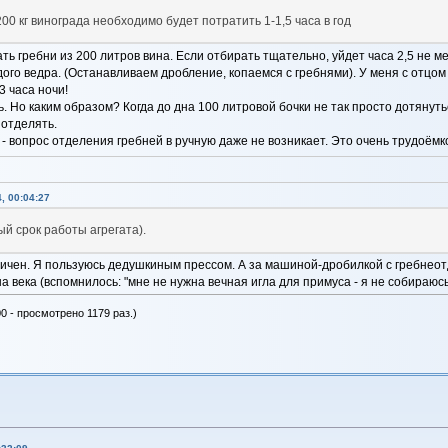
00 кг винограда необходимо будет потратить 1-1,5 часа в год
ь гребни из 200 литров вина. Если отбирать тщательно, уйдет часа 2,5 не м
дого ведра. (Останавливаем дробление, копаемся с гребнями). У меня с отцом
3 часа ночи!
. Но каким образом? Когда до дна 100 литровой бочки не так просто дотянуть
 отделять.
кг - вопрос отделения гребней в ручную даже не возникает. Это очень трудоёмк
, 00:04:27
ый срок работы агрегата).
ничен. Я пользуюсь дедушкиным прессом. А за машиной-дробилкой с гребнеот
на века (вспомнилось: "мне не нужна вечная игла для примуса - я не собираюс
0 - просмотрено 1179 раз.)