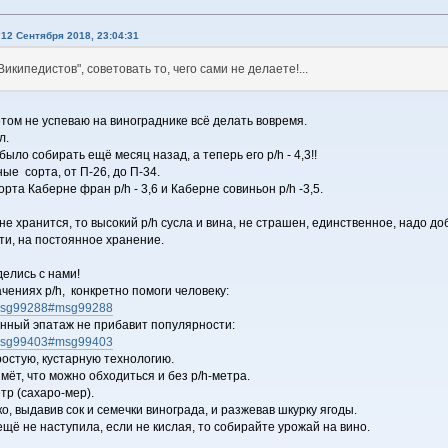
12 Сентября 2018, 23:04:31
икипедистов", советовать то, чего сами не делаете!...
том не успеваю на винограднике всё делать вовремя.
л.
ло собирать ещё месяц назад, а теперь его p/h - 4,3!!
е сорта, от П-26, до П-34.
та Каберне фран p/h - 3,6 и Каберне совиньон p/h -3,5.
 не хранится, то высокий p/h сусла и вина, не страшен, единственное, надо д
ти, на постоянное хранение.
делись с нами!
ачениях p/h, конкретно помоги человеку:
7.msg99288#msg99288
анный эпатаж не прибавит популярности:
7.msg99403#msg99403
остую, кустарную технологию.
т, что можно обходиться и без p/h-метра.
р (сахаро-мер).
, выдавив сок и семечки винограда, и разжевав шкурку ягоды.
щё не наступила, если не кислая, то собирайте урожай на вино.