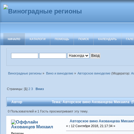
НАЧАЛО
КАТАЛОГИ
ПОМОЩЬ
ПОИСК
КАЛЕНДАРЬ
ГАЛЕ
Виноградные регионы
»
Вино и виноделие
»
Авторское виноделие
(Модератор:
А
Страницы: [
1
]
2
3
Вниз
Автор
Тема: Авторское вино Акованцева Михаила (П
0 Пользователей и 1 Гость просматривают эту тему.
Авторское вино Акованцева Михаи
Акованцев Михаил
«
:
12 Сентября 2018, 21:17:34 »
Ветеран