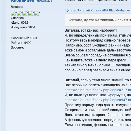
Акованцев Михаил
Ветеран
Цитата: Виталий Холкин AKA BlackKnight от 
Спасибо
Михаил, ну это же типичный прием "В
-Дано: 6082
-Получено: 9654
Виталий, вот как раз наоборот!
Я, по определённым причинам, этим ле
Сообщений: 1063
Поэтому весь виноград сильно перезре
Рейтинг: 9490
Например, сорт Экспресс ранний надо бы
Воронеж
Тоже самое и остальные дальневосточны
Вчера собрал последние оставшиеся сор
Как видите, тоже немного перезрели.
Так как вино у меня больше 11 месяцев
особенно перед разливом вина в ёмкос
Виталий, если у тебя много знаний, то 
Вот, чтобы не ловить акованцева на зн
https://vinforum.ru/index.php?topic=21
И, не надо тут показывать формулы, д
https://vinforum.ru/index.php?topic=94
Простому народу надо давать самую пр
Со временем начинающий винодел поймё
Достаточно иметь простой рефрактомет
А фенольную зрелость определить легко
Если она кислая, фенольная зрелость е