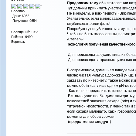
Продолжим тему
об изготовлении нату
Тут должны принимать участие винодел
Спасибо
Не виноделы, а википедисты (Википеди
-Дано: 6082
Желательно, если виноградарь-винодел 
-Получено: 9654
опубликовать свои фото!
Попробую тут опубликовать самую про
Сообщений: 1063
Чтобы не быть голословным, посмотрит
Рейтинг: 9490
А теперь!
Воронеж
Технология получения качественного 
Для производства сухого вина из белых
Для производства красных сухих вин оп
В современном, домашнем виноделии не
числе: чистая культура дрожжей (ЧКД),
заказать по интернету, также можно из
можно обойтись, лишь одним pH-метро
Как точно определить готовность виног
В этом случае необходимо замерить уро
показателей значения сахара (brix) и 
титруемой кислотности. Именно так и ст
если сахара маловато. Как и говорилос
момента для сбора урожая.
(
продолжение следует
)