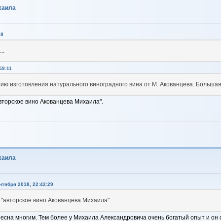
хаила
28
..
59:11
ию изготовления натурального виноградного вина от М. Акованцева. Большая 
вторское вино Акованцева Михаила".
хаила
нтября 2018, 22:42:29
 "авторское вино Акованцева Михаила".
ресна многим. Тем более у Михаила Александровича очень богатый опыт и он 