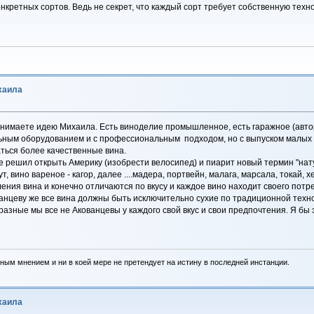
нкретных сортов. Ведь не секрет, что каждый сорт требует собственную техн
хаила
понимаете идею Михаила. Есть виноделие промышленное, есть гаражное (автор
ным оборудованием и с профессиональным подходом, но с выпуском малых п
чаться более качественные вина.
 решил открыть Америку (изобрести велосипед) и пиарит новый термин "нат
ут, вино вареное - кагор, далее ....мадера, портвейн, малага, марсала, токай, 
ения вина и конечно отличаются по вкусу и каждое вино находит своего потр
ванцеву же все вина должны быть исключительно сухие по традиционной техно
азные мы все не Акованцевы у каждого свой вкус и свои предпочтения. Я бы 
ным мнением и ни в коей мере не претендует на истину в последней инстанции.
хаила