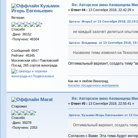
Re: Авторское вино Акованцева Ми
Кузьмин
Игорь Евгеньевич
«
Ответ #4 :
13 Сентября 2018, 22:42:29 »
Ветеран
Цитата: Игорь2 от 13 Сентября 2018, 22:19:
Спасибо
не каждый захочет делиться опытом.
-Дано: 38152
-Получено: 46304
Цитата: Владимир. от 13 Сентября 2018, 15:
Сообщений: 6647
Название темы изменил на Технолог
Рейтинг: 46345
Московская обл.г Павловский
Оптимальный вариант, создать тему "а
Посад. 265 сортов винограда.
Как же я люблю Виноград.
Каталог посадочного материала
Re: Авторское вино Акованцева Ми
Marat
«
Ответ #5 :
13 Сентября 2018, 22:55:41 »
Старожил
Цитата: Кузьмин Игорь Евгеньевич от 13 Се
Спасибо
-Дано: 35078
Оптимальный вариант, создать тему
-Получено: 2353
Согласен с Вами. Эта тема будет инте