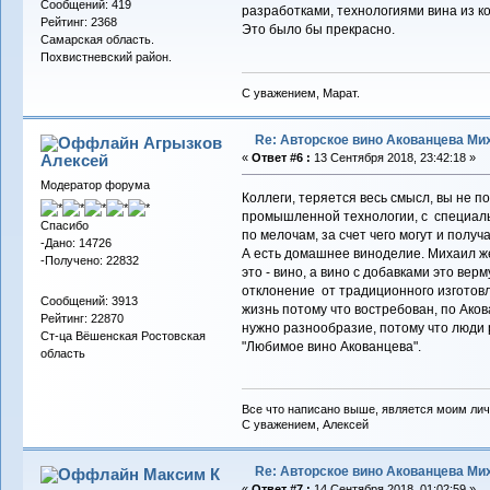
Сообщений: 419
разработками, технологиями вина из ко
Рейтинг: 2368
Это было бы прекрасно.
Самарская область.
Похвистневский район.
С уважением, Марат.
Re: Авторское вино Акованцева Ми
Агрызков
Алексей
«
Ответ #6 :
13 Сентября 2018, 23:42:18 »
Модератор форума
Коллеги, теряется весь смысл, вы не 
промышленной технологии, с специаль
Спасибо
по мелочам, за счет чего могут и полу
-Дано: 14726
А есть домашнее виноделие. Михаил же
-Получено: 22832
это - вино, а вино с добавками это верм
отклонение от традиционного изготовл
Сообщений: 3913
жизнь потому что востребован, по Ако
Рейтинг: 22870
нужно разнообразие, потому что люди р
Ст-ца Вёшенская Ростовская
"Любимое вино Акованцева".
область
Все что написано выше, является моим лич
С уважением, Алексей
Re: Авторское вино Акованцева Ми
Максим К
«
Ответ #7 :
14 Сентября 2018, 01:02:59 »