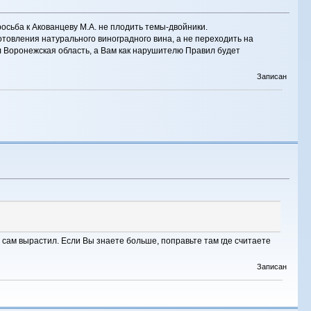
осьба к Акованцеву М.А. не плодить темы-двойники.
отовления натурального виноградного вина, а не переходить на
л Воронежская область, а Вам как нарушителю Правил будет
Записан
 сам вырастил. Если Вы знаете больше, поправьте там где считаете
Записан