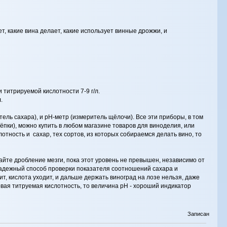
т, какие вина делает, какие использует винные дрожжи, и
 титрируемой кислотности 7-9 г/л.
.
ль сахара), и pH-метр (измеритель щёлочи). Все эти приборы, в том
ёпки), можно купить в любом магазине товаров для виноделия, или
отность и сахар, тех сортов, из которых собираемся делать вино, то
найте дробление мезги, пока этот уровень не превышен, независимо от
о надежный способ проверки показателя соотношений сахара и
ит, кислота уходит, и дальше держать виноград на лозе нельзя, даже
овая титруемая кислотность, то величина рН - хороший индикатор
Записан