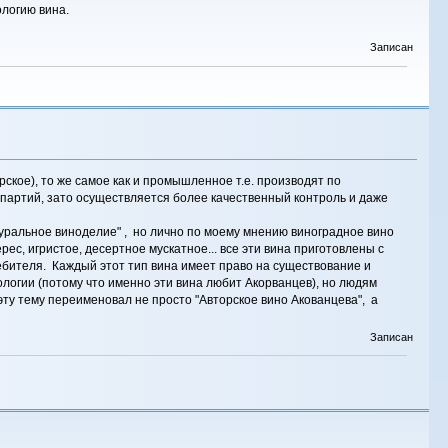
ологию вина.
Записан
ское), то же самое как и промышленное т.е. производят по
артий, зато осуществляется более качественный контроль и даже
уральное виноделие" , но лично по моему мнению виноградное вино
херес, игристое, десертное мускатное... все эти вина приготовлены с
ебителя. Каждый этот тип вина имеет право на существование и
логии (потому что именно эти вина любит Акорванцев), но людям
эту тему переименовал не просто "Авторское вино Акованцева", а
Записан