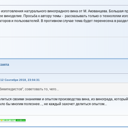
изготовления натурального виноградного вина от М. Акованцева. Большая пр
е виноделие. Просьба к автору темы - рассказывать только о технологии изг
аторов и пользователей. В противном случае тема будет перенесена в разде
хаила
12 Сентября 2018, 23:04:31
икипедистов", советовать то, чего...
елиться своими знаниями и опытом производства вина, из винограда, который
ло бы многим полезнее..., не каждый захочет делиться опытом...