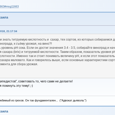
11663#msg11663
хаила
018, 21:17:34
и знать титруемую кислотность и сахар, тех сортов, из которых собираемся 
нограда, к съёму урожая, на вино?!
уровень рН сока. Если он достиг значения 3.4 - 3.5, собирайте виноград и н
 сахара (brix) и титруемой кислотности. Таким образом, показатель уровня 
лотности. Именно так и стоит понимать величину рН, и если этот показатель п
 сахара маловато. Как и говорилось выше, если основные характеристики сорта
омента для сбора урожая.
ипедистов", советовать то, чего сами не делаете!
покинуть эту тему! ;-)
бимый из грехов. Он так фундаментален... ("Адвокат дьявола.")
хаила