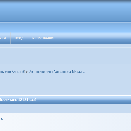
РЕЯ
ВХОД
РЕГИСТРАЦИЯ
грызков Алексей
) »
Авторское вино Акованцева Михаила
рочитано 12124 раз)
ла