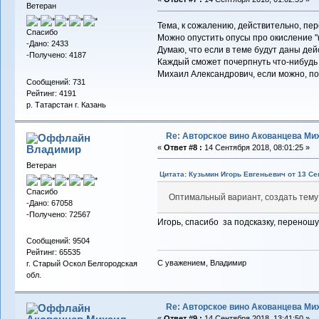
Ветеран
Тема, к сожалению, действительно, пер
Спасибо
Можно опустить опусы про окисление "
-Дано: 2433
Думаю, что если в теме будут даны де
-Получено: 4187
Каждый сможет почерпнуть что-нибудь 
Михаил Александрович, если можно,
Сообщений: 731
Рейтинг: 4191
р. Татарстан г. Казань
Re: Авторское вино Акованцева Ми
Владимиp
«
Ответ #8 :
14 Сентября 2018, 08:01:25 »
Ветеран
Цитата: Кузьмин Игорь Евгеньевич от 13 Се
Спасибо
Оптимальный вариант, создать тему
-Дано: 67058
-Получено: 72567
Игорь, спасибо за подсказку, перенош
Сообщений: 9504
Рейтинг: 65535
С уважением, Владимир
г. Старый Оскол Белгородская
обл.
Re: Авторское вино Акованцева Ми
«
Ответ #9 :
14 Сентября 2018, 13:41:50 »