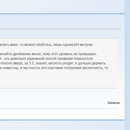
делать вино, то можно обойтись, лишь одним pH-метром.
ачинайте дробление мезги, пока этот уровень не превышен,
рН - это довольно надежный способ проверки показателя
ополз вверх, за 3.5, значит, кислота уходит, и дальше держать
 известны, в частности, его сортовая титруемая кислотность, то
Записан