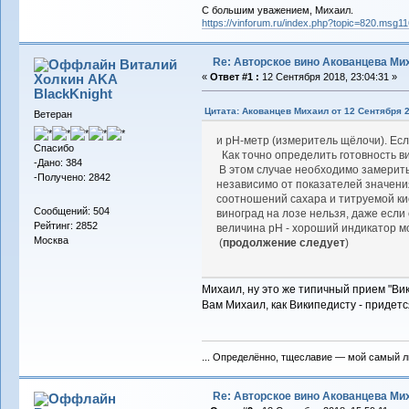
С большим уважением, Михаил.
https://vinforum.ru/index.php?topic=820.msg
Re: Авторское вино Акованцева Ми
Виталий
Холкин AKA
«
Ответ #1 :
12 Сентября 2018, 23:04:31 »
BlackKnight
Цитата: Акованцев Михаил от 12 Сентября 2
Ветеран
и pH-метр (измеритель щёлочи). Есл
Спасибо
Как точно определить готовность ви
-Дано: 384
В этом случае необходимо замерить 
-Получено: 2842
независимо от показателей значения
соотношений сахара и титруемой кис
Сообщений: 504
виноград на лозе нельзя, даже если
Рейтинг: 2852
величина рН - хороший индикатор м
Москва
(
продолжение следует
)
Михаил, ну это же типичный прием "Вик
Вам Михаил, как Википедисту - придется 
... Определённо, тщеславие — мой самый лю
Re: Авторское вино Акованцева Ми