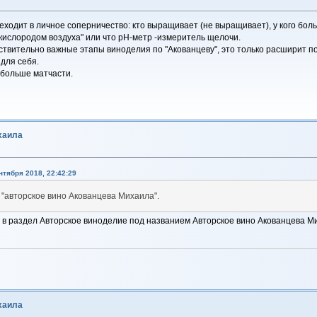
еходит в личное соперничество: кто выращивает (не выращивает), у кого больш
кислородом воздуха" или что рН-метр -измеритель щелочи.
йствительно важные этапы виноделия по "Акованцеву", это только расширит 
для себя.
 побольше матчасти.
хаила
нтября 2018, 22:42:29
 "авторское вино Акованцева Михаила".
у в раздел Авторское виноделие под названием Авторское вино Акованцева М
хаила