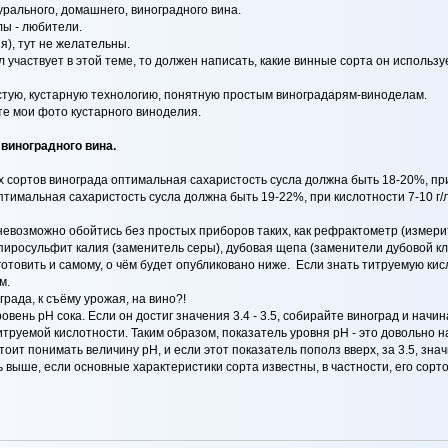
рального, домашнего, виноградного вина.
ы - любители.
я), тут не желательны.
участвует в этой теме, то должен написать, какие винные сорта он используе
стую, кустарную технологию, понятную простым виноградарям-виноделам.
е мои фото кустарного виноделия.
виноградного вина.
 сортов винограда оптимальная сахаристость сусла должна быть 18-20%, при
тимальная сахаристость сусла должна быть 19-22%, при кислотности 7-10 г/л
возможно обойтись без простых приборов таких, как рефрактометр (измерите
 пиросульфит калия (заменитель серы), дубовая щепа (заменители дубовой кл
готовить и самому, о чём будет опубликовано ниже. Если знать титруемую кисл
м.
рада, к съёму урожая, на вино?!
вень рН сока. Если он достиг значения 3.4 - 3.5, собирайте виноград и начи
титруемой кислотности. Таким образом, показатель уровня рН - это довольн
оит понимать величину рН, и если этот показатель пополз вверх, за 3.5, знач
ь выше, если основные характеристики сорта известны, в частности, его сорт