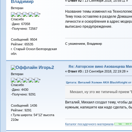
Владимиp
«
Ответ #2 :
13 Сентября 2018, 15:59:11 »
Ветеран
Название темы изменил на Технологию 
Тему пока оставляю в разделе Домашне
Спасибо
личности и оскорбления в адрес модер
-Дано: 67058
выписано предупреждение.
-Получено: 72567
Сообщений: 9504
С уважением, Владимир
Рейтинг: 65535
г. Старый Оскол Белгородская
обл.
Re: Авторское вино Акованцева Ми
Игорь2
«
Ответ #3 :
13 Сентября 2018, 22:19:28 »
Ветеран
Цитата: Виталий Холкин AKA BlackKnight от 
Спасибо
-Дано: 4430
Михаил, ну это же типичный прием "В
-Получено: 9291
Виталий, Михаил создал тему, чтобы д
Сообщений: 1436
нужным, напишите как надо сделать, бы
Рейтинг: 9291
г.Тула широта: 54°12' высота
210м
Каталог посадочного материала