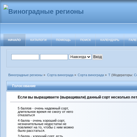
НАЧАЛО
КАТАЛОГИ
ПОМОЩЬ
ПОИСК
КАЛЕНДАРЬ
ГАЛЕ
Виноградные регионы
»
Сорта винограда
»
Сорта винограда
»
Т
(Модераторы:
С
Голосование
Если вы выращиваете (выращивали) данный сорт несколько лет 
5 баллов - очень надежный сорт,
длительное время не смогу от него
отказаться
4 балла - очень хороший сорт,
незначительные недостатки не
повлияют на то, чтобы с ним можно
было расстаться.
3 балла - хороший сорт, есть