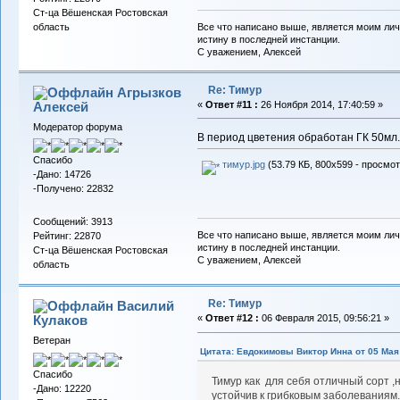
Ст-ца Вёшенская Ростовская
Все что написано выше, является моим лич
область
истину в последней инстанции.
С уважением, Алексей
Re: Тимур
Агрызков
Алексей
«
Ответ #11 :
26 Ноября 2014, 17:40:59 »
Модератор форума
В период цветения обработан ГК 50мл.
Спасибо
тимур.jpg
(53.79 КБ, 800x599 - просмот
-Дано: 14726
-Получено: 22832
Сообщений: 3913
Все что написано выше, является моим лич
Рейтинг: 22870
истину в последней инстанции.
Ст-ца Вёшенская Ростовская
С уважением, Алексей
область
Re: Тимур
Василий
Кулаков
«
Ответ #12 :
06 Февраля 2015, 09:56:21 »
Ветеран
Цитата: Евдокимовы Виктор Инна от 05 Мая 
Спасибо
Тимур как для себя отличный сорт ,
-Дано: 12220
устойчив к грибковым заболеваниям