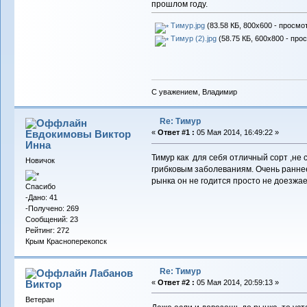
прошлом году.
Тимур.jpg
(83.58 КБ, 800x600 - просмо
Тимур (2).jpg
(58.75 КБ, 600x800 - про
С уважением, Владимир
Re: Тимур
Евдокимовы Виктор
«
Ответ #1 :
05 Мая 2014, 16:49:22 »
Инна
Тимур как для себя отличный сорт ,не 
Новичок
грибковым заболеваниям. Очень раннее
рынка он не годится просто не доезжае
Спасибо
-Дано: 41
-Получено: 269
Сообщений: 23
Рейтинг: 272
Крым Красноперекопск
Re: Тимур
Лабанов
Виктор
«
Ответ #2 :
05 Мая 2014, 20:59:13 »
Ветеран