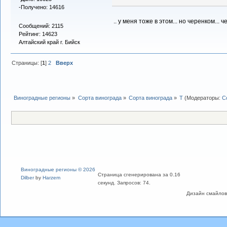
-Получено: 14616
.. у меня тоже в этом... но черенком... 
Сообщений: 2115
Рейтинг: 14623
Алтайский край г. Бийск
Страницы: [
1
]
2
Вверх
Виноградные регионы
»
Сорта винограда
»
Сорта винограда
»
Т
(Модераторы:
С
Виноградные регионы © 2026
Страница сгенерирована за 0.16
Dilber
by
Harzem
секунд. Запросов: 74.
Дизайн смайлов "