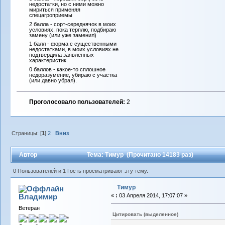
недостатки, но с ними можно
мириться применяя
спецагроприемы
2 балла - сорт-середнячок в моих
условиях, пока терплю, подбираю
замену (или уже заменил)
1 балл - форма с существенными
недостатками, в моих условиях не
подтвердила заявленных
характеристик.
0 баллов - какое-то сплошное
недоразумение, убираю с участка
(или давно убрал).
Проголосовало пользователей:
2
Страницы: [
1
]
2
Вниз
Автор
Тема: Тимур (Прочитано 14183 раз)
0 Пользователей и 1 Гость просматривают эту тему.
Тимур
Владимиp
«
:
03 Апреля 2014, 17:07:07 »
Ветеран
Цитировать (выделенное)