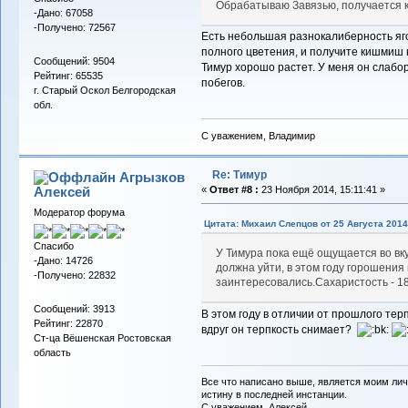
Обрабатываю Завязью, получается к
-Дано: 67058
-Получено: 72567
Есть небольшая разнокалиберность яго
полного цветения, и получите кишмиш 
Сообщений: 9504
Тимур хорошо растет. У меня он слабо
Рейтинг: 65535
побегов.
г. Старый Оскол Белгородская
обл.
С уважением, Владимир
Re: Тимур
Агрызков
Алексей
«
Ответ #8 :
23 Ноября 2014, 15:11:41 »
Модератор форума
Цитата: Михаил Слепцов от 25 Августа 2014,
Спасибо
У Тимура пока ещё ощущается во вку
-Дано: 14726
должна уйти, в этом году горошения
-Получено: 22832
заинтересовались.Сахаристость - 18
Сообщений: 3913
В этом году в отличии от прошлого терп
Рейтинг: 22870
вдруг он терпкость снимает?
Ст-ца Вёшенская Ростовская
область
Все что написано выше, является моим лич
истину в последней инстанции.
С уважением, Алексей