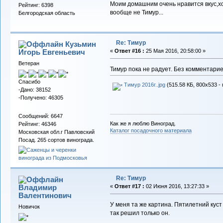
Моим домашним очень нравится вкус,хот
Рейтинг: 6398
вообще не Тимур...
Белгородская область
Re: Тимур
Кузьмин
Игорь Евгеньевич
«
Ответ #16 :
25 Мая 2016, 20:58:00 »
Ветеран
Тимур пока не радует. Без комментариев
Спасибо
Тимур 2016г..jpg
(515.58 КБ, 800x533 -
-Дано: 38152
-Получено: 46305
Сообщений: 6647
Как же я люблю Виноград.
Рейтинг: 46346
Каталог посадочного материала
Московская обл.г Павловский
Посад. 265 сортов винограда.
Re: Тимур
Владимир
«
Ответ #17 :
02 Июня 2016, 13:27:33 »
Валентинович
У меня та же картина. Пятилетний куст
Новичок
так решил только он.