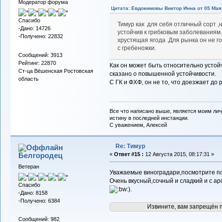
Модератор форума
Цитата: Евдокимовы Виктор Инна от 05 Мая 
Спасибо
Тимур как для себя отличный сорт ,
-Дано: 14726
устойчив к грибковым заболеваниям
-Получено: 22832
хрустящая ягода .Для рынка он не г
с гребеножки.
Сообщений: 3913
Рейтинг: 22870
Как он может быть относительно устойч
Ст-ца Вёшенская Ростовская
сказано о повышенной устойчивости.
область
С ГК и ФХФ, он не то, что доезжает до 
Все что написано выше, является моим лич
истину в последней инстанции.
С уважением, Алексей
Re: Тимур
Белгородец
«
Ответ #15 :
12 Августа 2015, 08:17:31 »
Ветеран
Уважаемые виноградари,посмотрите по
Очень вкусный,сочный и сладкий и с а
Спасибо
).
-Дано: 8158
-Получено: 6384
Извините, вам запрещён 
Сообщений: 982