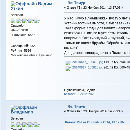
Re: Тимур
Вадим
Уткин
«
Ответ #6 :
23 Ноября 2014, 13:17:05 »
Ветеран
У нас Тимур в любимчиках. Кусту 5 лет
Устойчивость на высоте, с вызревание
Спасибо
Такая форма ягоды для наших Северов 
-Дано: 3498
сентября 19 Brix, во вкусе есть неболь
-Получено: 5532
например. Очень сладкий и вкусный, оч
только не после Дружбы. Обрабатываю
Сообщений: 632
пальчик".
Рейтинг: 5536
Для дачного виноградника в Подмоско
Московская обл. г. Пушкино
20140817_120019.jpg
(44.27 КБ, 800x45
20140817_133815.jpg
(61.42 КБ, 800x45
С уважением, Вадим.
Каталог - Весна 2026
Re: Тимур
Владимиp
«
Ответ #7 :
23 Ноября 2014, 14:25:24 »
Ветеран
Цитата: Vad от 23 Ноября 2014, 13:17:05
Спасибо