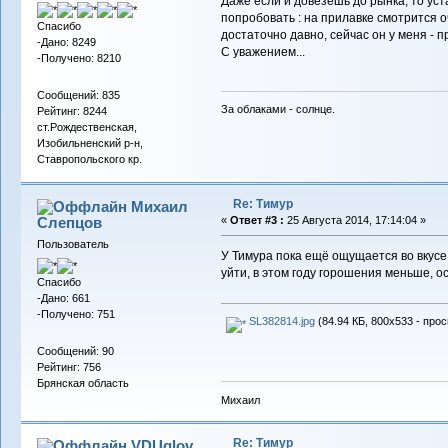
Даже если и довезешь до рынка, то ус
попробовать : на прилавке смотрится 
Спасибо
достаточно давно, сейчас он у меня - 
-Дано: 8249
С уважением...
-Получено: 8210
Сообщений: 835
За облаками - солнце.
Рейтинг: 8244
ст.Рождественская,
Изобильненский р-н,
Ставропольского кр.
Re: Тимур
Михаил
Слепцов
«
Ответ #3 :
25 Августа 2014, 17:14:04 »
Пользователь
У Тимура пока ещё ощущается во вкусе
уйти, в этом году горошения меньше, о
Спасибо
-Дано: 661
-Получено: 751
SL382814.jpg
(84.94 КБ, 800x533 - прос
Сообщений: 90
Рейтинг: 756
Брянская область
Михаил
Re: Тимур
VDUglov