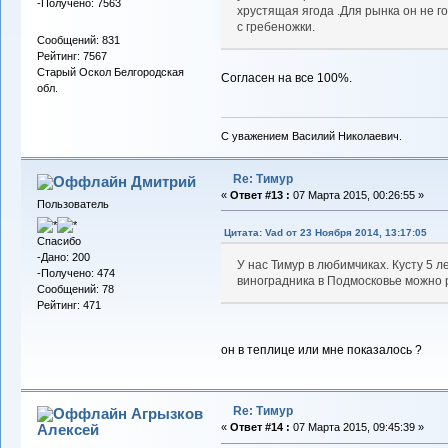
-Получено: 7563
хрустящая ягода .Для рынка он не г
с гребеножки.
Сообщений: 831
Рейтинг: 7567
Старый Оскол Белгородская
Согласен на все 100%.
обл.
С уважением Василий Николаевич.
Re: Тимур
Дмитрий
«
Ответ #13 :
07 Марта 2015, 00:26:55 »
Пользователь
Цитата: Vad от 23 Ноября 2014, 13:17:05
Спасибо
-Дано: 200
У нас Тимур в любимчиках. Кусту 5 л
-Получено: 474
виноградника в Подмосковье можно
Сообщений: 78
Рейтинг: 471
он в теплице или мне показалось ?
Re: Тимур
Агрызков
Алексей
«
Ответ #14 :
07 Марта 2015, 09:45:39 »