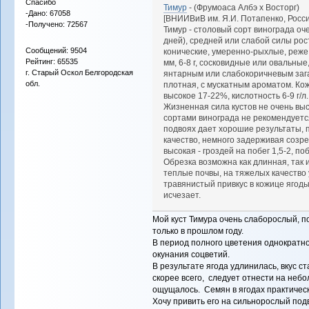
Спасибо
Тимур
- (Фрумоаса Албэ x Восторг)
-Дано: 67058
[ВНИИВиВ им. Я.И. Потапенко, Росси
-Получено: 72567
Тимур - столовый сорт винограда оч
дней), средней или слабой силы рост
Сообщений: 9504
конические, умеренно-рыхлые, реже
Рейтинг: 65535
мм, 6-8 г, сосковидные или овальные
г. Старый Оскол Белгородская
янтарным или слабокоричневым зага
обл.
плотная, с мускатным ароматом. Ко
высокое 17-22%, кислотность 6-9 г/
Жизненная сила кустов не очень вы
сортами винограда не рекомендует
подвоях дает хорошие результаты, 
качество, немного задерживая созр
высокая - гроздей на побег 1,5-2, 
Обрезка возможна как длинная, так 
теплые почвы, на тяжелых качество 
травянистый привкус в кожице ягоды
исчезает.
Мой куст Тимура очень слаборослый, п
только в прошлом году.
В период полного цветения однократн
окунания соцветий.
В результате ягода удлинилась, вкус ст
скорее всего, следует отнести на небо
ощущалось. Семян в ягодах практическ
Хочу привить его на сильнорослый подв