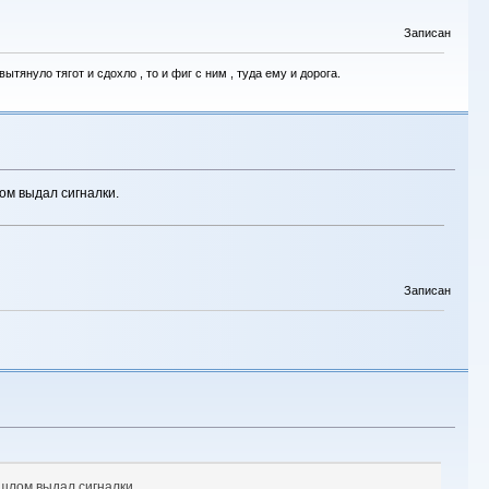
Записан
тянуло тягот и сдохло , то и фиг с ним , туда ему и дорога.
лом выдал сигналки.
Записан
рошлом выдал сигналки.