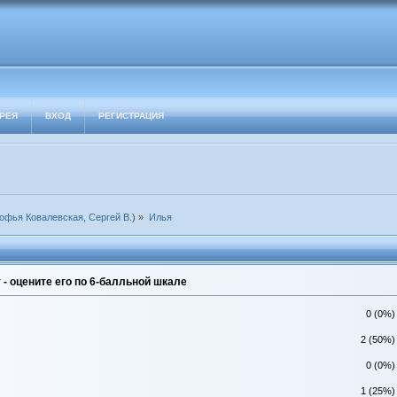
РЕЯ
ВХОД
РЕГИСТРАЦИЯ
офья Ковалевская
,
Сергей В.
) »
Илья
- оцените его по 6-балльной шкале
0 (0%)
2 (50%)
0 (0%)
1 (25%)