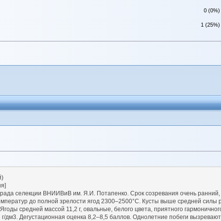
0 (0%)
1 (25%)
й)
ия]
ада селекции ВНИИВиВ им. Я.И. Потапенко. Срок созревания очень ранний, 1
температур до полной зрелости ягод 2300–2500°С. Кусты выше средней силы р
годы средней массой 11,2 г, овальные, белого цвета, приятного гармоничного
5-6 г/дм3. Дегустационная оценка 8,2–8,5 баллов. Однолетние побеги вызрев