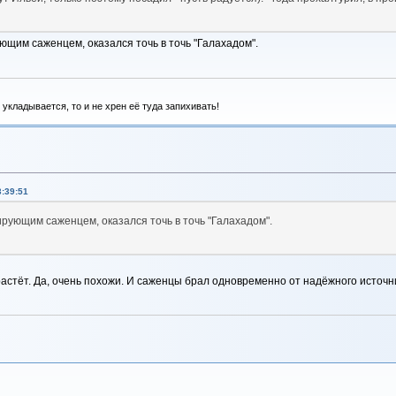
ющим саженцем, оказался точь в точь "Галахадом".
укладывается, то и не хрен её туда запихивать!
3:39:51
ирующим саженцем, оказался точь в точь "Галахадом".
астёт. Да, очень похожи. И саженцы брал одновременно от надёжного источник