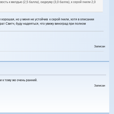
ость к милдью (2,5 балла), оидиуму (3,0 балла), к серой гнили 2,0
 хорошая, но у меня не устойчив к серой гнили, хотя в описании
рат Свитч, буду надеяться, что увижу виноград при полном
.
Записан
и к тому же очень ранний.
Записан