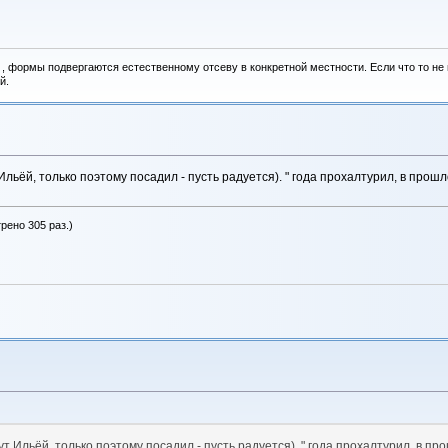
, формы подвергаются естественному отсеву в конкретной местности. Если что то не вы
й.
Ильёй, только поэтому посадил - пусть радуется). " года прохалтурил, в прош
рено 305 раз.)
ут Ильёй, только поэтому посадил - пусть радуется). " года прохалтурил, в п