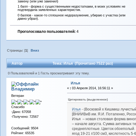
замену (или уже заменил)
1 балл - форма с существенными недостатками, в моих условиях не
подтвердила заявленных характеристик.
0 баллов - какое-то сплошное недоразумение, убираю с участка (или
давно убрал).
Проголосовало пользователей:
4
Страницы: [
1
]
Вниз
Автор
Тема: Илья (Прочитано 7522 раз)
0 Пользователей и 1 Гость просматривают эту тему.
Илья
Владимиp
«
:
03 Апреля 2014, 16:56:11 »
Ветеран
Цитировать (выделенное)
Спасибо
Илья
- (Восковой х Кишмиш лучисты
-Дано: 67058
[ВНИИВиВ им. Я.И. Потапенко, Росс
-Получено: 72567
Илья – новая столовая форма виногр
– начале августа. Сумма активных 
Сообщений: 9504
среднеплотные. Цветок обоеполый. Я
Рейтинг: 65535
ягод 19-21 г/100 см3, кислотность 