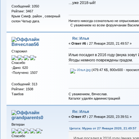
....уже 2018-ый!
Сообщений: 1050
Рейтинг: 3467
Крым Симф. район , северный
Ничего никогда сознательно не опрыскиваю 
склон Чатыр дага.
С уважением ко всем форумчанам Васили
Re: Илья
Вячеслав56
«
Ответ #6 :
27 Января 2020, 21:49:57 »
Старожил
Илью посадил в 2016 году (внука зовут 
Ягоды немного повреждены градом.
Спасибо
-Дано: 620
Илья.jpg
(479.47 КБ, 800x600 - просмот
-Получено: 1507
Сообщений: 313
Рейтинг: 1508
С уважением, Вячеслав.
Тамбов
Каталог удалён администрацией
Re: Илья
grandparents0
«
Ответ #7 :
27 Января 2020, 23:39:51 »
Ветеран
Цитата: Мурка от 27 Января 2020, 21:49:57
Спасибо
Илью посадил в 2016 году (внука зов