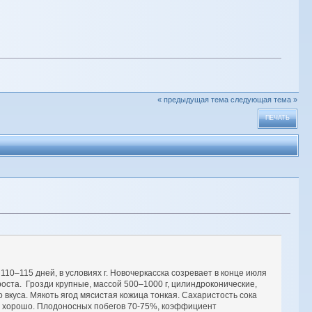
« предыдущая тема
следующая тема »
ПЕЧАТЬ
10–115 дней, в условиях г. Новочеркасска созревает в конце июля
оста. Грозди крупные, массой 500–1000 г, цилиндроконические,
 вкуса. Мякоть ягод мясистая кожица тонкая. Сахаристость сока
ают хорошо. Плодоносных побегов 70-75%, коэффициент