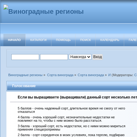
НАЧАЛО
КАТАЛОГИ
ПОМОЩЬ
ПОИСК
КАЛЕНДАРЬ
ГАЛЕ
Виноградные регионы
»
Сорта винограда
»
Сорта винограда
»
И
(Модераторы:
С
Голосование
Если вы выращиваете (выращивали) данный сорт несколько лет 
5 баллов - очень надежный сорт, длительное время не смогу от него
отказаться
4 балла - очень хороший сорт, незначительные недостатки не
повлияют на то, чтобы с ним можно было расстаться.
3 балла - хороший сорт, есть недостатки, но с ними можно мириться
применяя спецагроприемы
2 балла - сорт-середнячок в моих условиях, пока терплю, подбираю