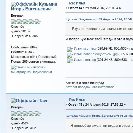
Re: Илья
Кузьмин
Игорь Евгеньевич
«
Ответ #4 :
29 Мая 2016, 22:10:04 »
Ветеран
Цитата: Владимиp от 03 Апреля 2014, 16:56:
Спасибо
Вкус по известным причинам не смо
-Дано: 38152
-Получено: 46305
Я попробую вкус этой ягоды в этом год
Сообщений: 6647
Илья, куст..jpg
(520.99 КБ, 800x533 - п
Рейтинг: 46346
Илья, побег с соцветием..jpg
(335.68 К
Московская обл.г Павловский
Илья, лист..jpg
(301.24 КБ, 800x533 - п
Посад. 265 сортов винограда.
Как же я люблю Виноград.
Каталог посадочного материала
Re: Илья
Tavr
«
Ответ #5 :
24 Апреля 2018, 17:55:22 »
Ветеран
Цитата: Кузьмин Игорь Евгеньевич от 29 Мая
Спасибо
-Дано: 4524
Я попробую вкус этой ягоды в этом г
-Получено: 3462