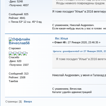
-Дано: 5248
Ягоды немного повреждены градом.
-Получено: 4837
Я тоже посадил "Илью" в 2016 вегетиру
Сообщений: 825
Рейтинг: 4841
г. Пенза 53* 12 сш. 45* 0 вд.
С уважением, Николай Андреевич.
Если какая-нибудь мысль у вас в голове не 
Re: Илья
Вячеслав56
«
Ответ #8 :
27 Января 2020, 23:46:35 »
Старожил
Цитата: grandparents0 от 27 Января 2020, 2
Спасибо
Я тоже посадил "Илью" в 2016 вегет
-Дано: 620
-Получено: 1507
Сообщений: 313
Николай Андреевич, у меня и Галахад р
Рейтинг: 1508
Тамбов
С уважением, Вячеслав.
Каталог удалён администрацией
Страницы: [
1
]
Вверх