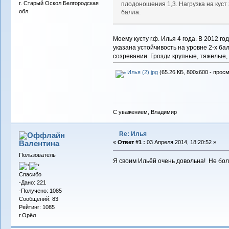
г. Старый Оскол Белгородская
плодоношения 1,3. Нагрузка на куст 3
обл.
балла.
Моему кусту г.ф. Илья 4 года. В 2012 
указана устойчивость на уровне 2-х ба
созревании. Грозди крупные, тяжелые,
Илья (2).jpg
(65.26 КБ, 800x600 - просм
С уважением, Владимир
Re: Илья
Валентина
«
Ответ #1 :
03 Апреля 2014, 18:20:52 »
Пользователь
Я своим Ильёй очень довольна! Не боле
Спасибо
-Дано: 221
-Получено: 1085
Сообщений: 83
Рейтинг: 1085
г.Орёл