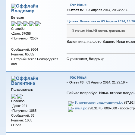
Re: Илья
Владимиp
«
Ответ #2 :
03 Апреля 2014, 20:24:27 »
Ветеран
Цитата: Валентина от 03 Апреля 2014, 18:20
Спасибо
Я своим Ильёй очень довольна
-Дано: 67058
-Получено: 72567
Валентина, на фото Вашего Ильи можн
Сообщений: 9504
Рейтинг: 65535
С уважением, Владимир
г. Старый Оскол Белгородская
обл.
Re: Илья
Валентина
«
Ответ #3 :
03 Апреля 2014, 21:29:19 »
Пользователь
Сейчас попробую. Илья- второе плод
Спасибо
Илья-второе плодоношение.jpg
(97.92 
-Дано: 221
илья.jpg
(98.31 КБ, 800x600 - просмотр
-Получено: 1085
Сообщений: 83
Рейтинг: 1085
г.Орёл