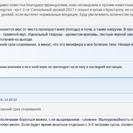
давно известна благодаря французским, ново-зеландским и прочим известным
щутил - куст 3 г.в. Сигнальный урожай 2017 г. пошел в купаж к Кристаллу, не 
 урожай, если вытянет нормальные кондиции, буду увеличивать количество ку
азнится вкус от места произрастания (погоды) и почв, а также нагрузки. В про
- травяной вкус. Идеальный терруар - ароматом крапивы, листьев черной см
получим на выходе.
ий срок созревания, а минус, что это винифера и все болезни твои. Низкая и
ным мнением и ни в коей мере не претендует на истину в последней инстанции.
8, 14:43:12
ранний срок созревания
С болячками бороться можно, с не вызреванием - сложнее. Малоурожайность по
побег много. Если будет время возиться отдельно с 3-4 литрами сусла, посмот