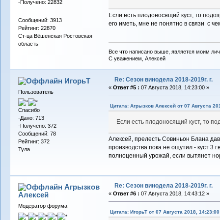
-Получено: 22832
Если есть плодоносящий куст, то подоз
Сообщений: 3913
его иметь, мне не понятно в связи с чем
Рейтинг: 22870
Ст-ца Вёшенская Ростовская
область
Все что написано выше, является моим лич
С уважением, Алексей
Re: Сезон винодела 2018-2019г. г.
ИгорьТ
«
Ответ #5 :
07 Августа 2018, 14:23:00 »
Пользователь
Цитата: Агрызков Алексей от 07 Августа 201
Спасибо
-Дано: 713
Если есть плодоносящий куст, то под
-Получено: 372
Сообщений: 78
Алексей, прелесть Совиньон Блана дав
Рейтинг: 372
производства пока не ощутил - куст 3 г
Тула
полноценный урожай, если вытянет нор
Re: Сезон винодела 2018-2019г. г.
Агрызков
Алексей
«
Ответ #6 :
07 Августа 2018, 14:43:12 »
Модератор форума
Цитата: ИгорьТ от 07 Августа 2018, 14:23:00