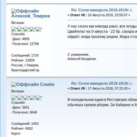
Re: Сезон винодела 2018-2019г. г.
Алексей_Темрюк
«
Ответ #8 :
16 Августа 2018, 23:55:57 »
Ветеран
У нас сезон как никогда рано, все яго
Цвайгельт на 5-августа - 22 бр. сахара
Спасибо
обдаёт, когда прохожу рядом. Жара сто
-Дано: 4859
-Получено: 12798
С уважением,
Сообщений: 1724
Алексей Богданов.
Рейтинг: 12804
Россия, г.Темрюк,
Краснодарский кр.
Re: Сезон винодела 2018-2019г. г.
Семён
«
Ответ #9 :
17 Августа 2018, 07:22:43 »
Ветеран
В понедельник едем в Ростовскую обла
Спасибо
обычных сроков уборки. За Каберне и 
-Дано: 3651
-Получено: 6648
Сообщений: 1063
Рейтинг: 6652
Курск