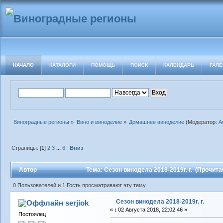
НАЧАЛО
КАТАЛОГИ
ПОМОЩЬ
ПОИСК
КАЛЕНДАРЬ
ГАЛЕ
Виноградные регионы
»
Вино и виноделие
»
Домашнее виноделие
(Модератор:
А
Страницы: [
1
]
2
3
...
6
Вниз
Автор
Тема: Сезон винодела 2018-2019г. г. (Прочита
0 Пользователей и 1 Гость просматривают эту тему.
Сезон винодела 2018-2019г. г.
serjiok
«
:
02 Августа 2018, 22:02:46 »
Постоялец