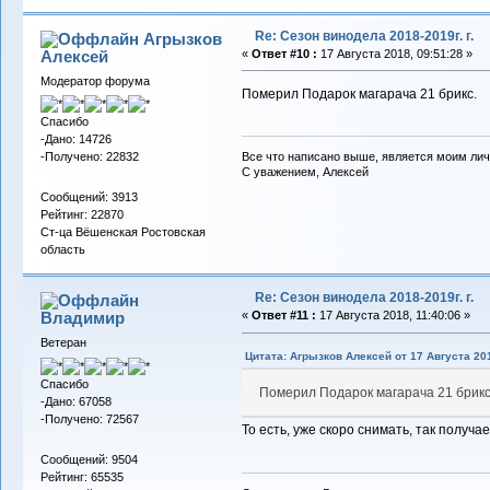
Re: Сезон винодела 2018-2019г. г.
Агрызков
Алексей
«
Ответ #10 :
17 Августа 2018, 09:51:28 »
Модератор форума
Померил Подарок магарача 21 брикс.
Спасибо
-Дано: 14726
-Получено: 22832
Все что написано выше, является моим лич
С уважением, Алексей
Сообщений: 3913
Рейтинг: 22870
Ст-ца Вёшенская Ростовская
область
Re: Сезон винодела 2018-2019г. г.
Владимиp
«
Ответ #11 :
17 Августа 2018, 11:40:06 »
Ветеран
Цитата: Агрызков Алексей от 17 Августа 201
Спасибо
Померил Подарок магарача 21 брикс
-Дано: 67058
-Получено: 72567
То есть, уже скоро снимать, так получ
Сообщений: 9504
Рейтинг: 65535