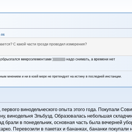
0:06
лучается? С какой части грозди проводил измерения?
обрызгался микроэлементами ))))))))))) надо снимать, а времени нет
ным мнением и ни в коей мере не претендует на истину в последней инстанции.
 первого винодельческого опыта этого года. Покупали Сов
ну, винодельня Эльбузд. Образовалась небольшая складчи
д брали в понедельник, основная часть была вечерней убо
жарко. Перевозили в пакетах и бананках, бананки покупали 