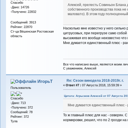
Спасибо
Алексей, прелесть Совиньон Блана 
-Дано: 14726
собственного производства пока не о
-Получено: 22832
маловато). В этом году полноценный
Сообщений: 3913
Рейтинг: 22870
Насколько мне известно у него сильно р
Ст-ца Вёшенская Ростовская
цитрусовых, при перегрузе само собой 
область
высаживая его вообще неизвестно что 
Мне думается единственный плюс - ранн
Все что написано выше, является моим лич
С уважением, Алексей
Re: Сезон винодела 2018-2019г. г.
ИгорьТ
«
Ответ #7 :
07 Августа 2018, 15:59:39 »
Пользователь
Цитата: Агрызков Алексей от 07 Августа 201
Спасибо
-Дано: 713
Мне думается единственный плюс - 
-Получено: 372
Сообщений: 78
То ж главный плюс для нас - северян. 
Рейтинг: 372
нормировки, решил, что по 2 грозди на 
Тула