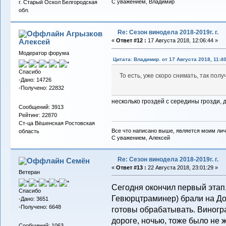
С уважением, Владимир
г. Старый Оскол Белгородская
обл.
Re: Сезон винодела 2018-2019г. г.
Агрызков
Алексей
«
Ответ #12 :
17 Августа 2018, 12:06:44 »
Модератор форума
Цитата: Владимир. от 17 Августа 2018, 11:4
Спасибо
То есть, уже скоро снимать, так по
-Дано: 14726
-Получено: 22832
несколько гроздей с середины грозди, д
Сообщений: 3913
Рейтинг: 22870
Ст-ца Вёшенская Ростовская
Все что написано выше, является моим лич
область
С уважением, Алексей
Re: Сезон винодела 2018-2019г. г.
Семён
«
Ответ #13 :
22 Августа 2018, 23:01:29 »
Ветеран
Сегодня окончил первый этап,
Спасибо
Гевюрцтраминер) брали на До
-Дано: 3651
-Получено: 6648
готовы обрабатывать. Виногра
дороге, ночью, тоже было не 
Сообщений: 1063