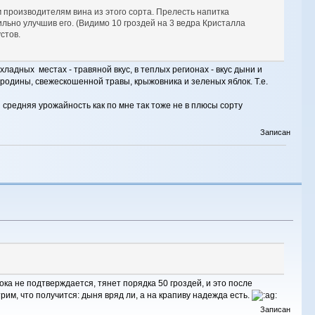
 производителям вина из этого сорта. Прелесть напитка
сильно улучшив его. (Видимо 10 гроздей на 3 ведра Кристалла
стов.
хладных местах - травяной вкус, в теплых регионах - вкус дыни и
ородины, свежескошенной травы, крыжовника и зеленых яблок. Т.е.
 средняя урожайность как по мне так тоже не в плюсы сорту
Записан
ка не подтверждается, тянет порядка 50 гроздей, и это после
рим, что получится: дыня вряд ли, а на крапиву надежда есть.
Записан