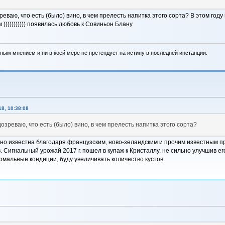
реваю, что есть (было) вино, в чем прелесть напитка этого сорта? В этом г
 ))))))))))) появилась любовь к Совиньон Блану
ным мнением и ни в коей мере не претендует на истину в последней инстанции.
8, 10:38:08
озреваю, что есть (было) вино, в чем прелесть напитка этого сорта?
но известна благодаря французским, ново-зеландским и прочим известным пр
.в. Сигнальный урожай 2017 г. пошел в купаж к Кристаллу, не сильно улучшив е
мальные кондиции, буду увеличивать количество кустов.