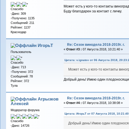
Может есть у кого-то контакты виногр
Спасибо
Буду благодарен за контакт с личку.
-Дано: 309
-Получено: 1135
Сообщений: 211
Рейтинг: 1137
Краснодар
Re: Сезон винодела 2018-2019г. г.
ИгорьТ
«
Ответ #3 :
07 Августа 2018, 10:21:40 »
Пользователь
Цитата: v.ignatev от 06 Августа 2018, 20:23:
Спасибо
-Дано: 713
Может есть у кого-то контакты вин
-Получено: 372
Сообщений: 78
Добрый день! Имею один плодоносящий 
Рейтинг: 372
Тула
Re: Сезон винодела 2018-2019г. г.
Агрызков
Алексей
«
Ответ #4 :
07 Августа 2018, 10:38:08 »
Модератор форума
Цитата: ИгорьТ от 07 Августа 2018, 10:21:40
Спасибо
Добрый день! Имею один плодоносящ
-Дано: 14726