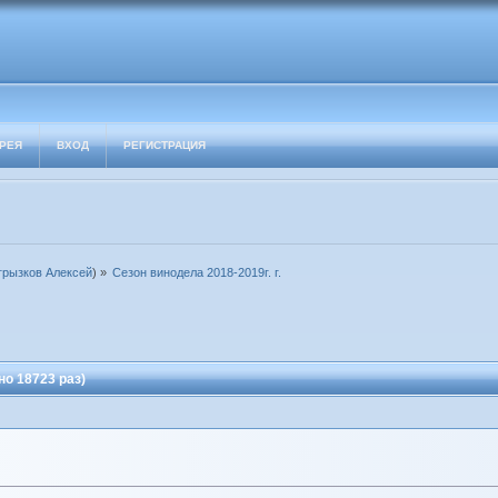
РЕЯ
ВХОД
РЕГИСТРАЦИЯ
грызков Алексей
) »
Сезон винодела 2018-2019г. г.
но 18723 раз)