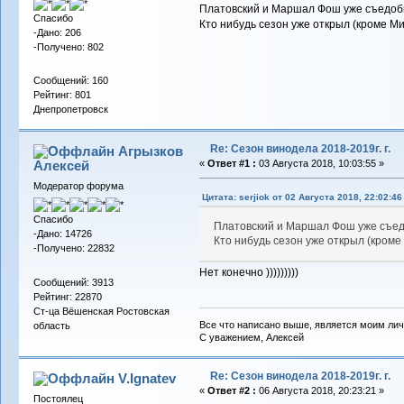
Платовский и Маршал Фош уже съедоб
Спасибо
Кто нибудь сезон уже открыл (кроме 
-Дано: 206
-Получено: 802
Сообщений: 160
Рейтинг: 801
Днепропетровск
Re: Сезон винодела 2018-2019г. г.
Агрызков
Алексей
«
Ответ #1 :
03 Августа 2018, 10:03:55 »
Модератор форума
Цитата: serjiok от 02 Августа 2018, 22:02:46
Спасибо
Платовский и Маршал Фош уже съе
-Дано: 14726
Кто нибудь сезон уже открыл (кром
-Получено: 22832
Нет конечно )))))))))
Сообщений: 3913
Рейтинг: 22870
Ст-ца Вёшенская Ростовская
Все что написано выше, является моим лич
область
С уважением, Алексей
Re: Сезон винодела 2018-2019г. г.
V.Ignatev
«
Ответ #2 :
06 Августа 2018, 20:23:21 »
Постоялец