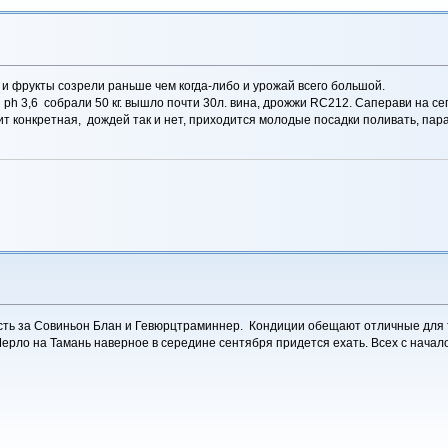
ды и фрукты созрели раньше чем когда-либо и урожай всего большой.
 и ph 3,6 собрали 50 кг. вышло почти 30л. вина, дрожжи RC212. Саперави на с
ит конкретная, дождей так и нет, приходится молодые посадки поливать, пар
сть за Совиньон Блан и Гевюрцтраминнер. Кондиции обещают отличные для ти
Мерло на Тамань наверное в середине сентября придется ехать. Всех с начал