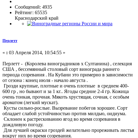
Сообщений: 4935
Рейтинг: 65535
Краснодарский край
Перлетт
«
:
03 Апреля 2014, 10:54:55 »
Перлетт - (Королева виноградников x Султанина) , селекция
США , бессемянный столовый сорт винограда раннего
периода созревания . На Кубани это примерно в зависимости
от сезона : конец июля - начало августа .
Грозди крупные, плотные и очень плотные в среднем 400-
600 гр , но бывают и за 1 кг.. Ягоды средние 2-4 гр. Кожица
очень тонкая, прочная. Мякоть хрустящая, сочная, с особым
ароматом (легкий мускат).
Кусты сильно-рослые. Вызревание побегов хорошее. Сорт
обладает слабой устойчивостью против милдью, оидиума.
Склонен к растрескиванию ягод во время созревания в
дождливую погоду.
Для лучшей окраски гроздей желательно прореживать листья
вокруг них во время созревания.