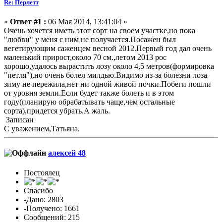
Re: Перлетт
«
Ответ #1 :
06 Мая 2014, 13:41:04 »
Очень хочется иметь этот сорт на своем участке,но пока
"любви" у меня с ним не получается.Посажен был
вегетирующим саженцем весной 2012.Первый год дал очень
маленький прирост,около 70 см.,летом 2013 рос
хорошо,удалось вырастить лозу около 4,5 метров(формировка
"петля"),но очень болел милдью.Видимо из-за болезни лоза
зиму не пережила,нет ни одной живой почки.Побеги пошли
от уровня земли.Если будет также болеть и в этом
году(планирую обрабатывать чаще,чем остальные
сорта),придется убрать.А жаль.
Записан
С уважением,Татьяна.
алексей 48
Постоялец
Спасибо
-Дано: 2803
-Получено: 1661
Сообщений: 215