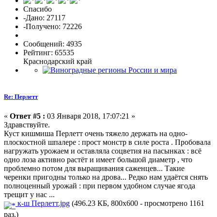
Спасибо
-Дано: 27117
-Получено: 72226
Сообщений: 4935
Рейтинг: 65535
Краснодарский край
Re: Перлетт
«
Ответ #5 :
03 Января 2018, 17:07:21 »
Здравствуйте.
Куст кишмиша Перлетт очень тяжело держать на одно-
плоскостной шпалере : прост монстр в силе роста . Пробовала
нагружать урожаем и оставляла соцветия на пасынках : всё
одно лоза активно растёт и имеет большой диаметр , что
проблемно потом для выращивания саженцев... Такие
черенки пригодны только на дрова... Редко нам удаётся снять
полноценный урожай : при первом удобном случае ягода
трещит у нас ...
к-ш Перлетт.jpg
(496.23 КБ, 800x600 - просмотрено 1161
раз.)