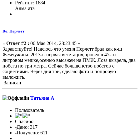
Рейтинг: 1684
Алма-ата
Re: Перлетт
«
Ответ #2 :
06 Мая 2014, 23:23:45 »
Здравствуйте! Надеюсь что уменя Перлетт,брал как к-ш
Жемчужина. 2013-г. первая вегетация,провел в 45-ти
литровом мешке,осенью высажен на ПМЖ. Лоза вызрела, два
побега по три метра. Сейчас большенство побегов с
соцветиями. Через дня три, сделаю фото и попробую
выложить.
Записан
Татьяна.А
Пользователь
Спасибо
-Дано: 317
-Получено: 611