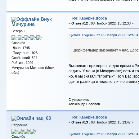
Re: Каберне Дорса
Внук
Мичурина
«
Ответ #12 :
08 Ноября 2022, 13:12:33 »
Ветеран
Цитата: Evgen63 от 08 Ноября 2022, 12:59:4
Спасибо
-Дано: 1745
Дорнфельдер вызревает у нас, Дорса
-Получено: 1925
Сообщений: 524
Рейтинг: 1929
Вызревает примерно в одно время с Рег
Мичуринск-Михнево (Моск.
садить. У меня (в Мичуринске) есть и т
обл.)
но, я бы сказал, "впритык". Но у Вас, в
где-то разница в неделю, лично в моих
С уважением,
Александр Солопов
Re: Каберне Дорса
nau_63
«
Ответ #13 :
08 Ноября 2022, 13:13:47 »
Старожил
Цитата: Evgen63 от 08 Ноября 2022, 12:59:4
Спасибо