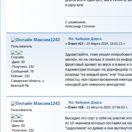
Дорсы всего один куст, как и Регента, 
в одну кучу
С уважением,
Александр Солопов
Re: Каберне Дорса
Максим1243
«
Ответ #17 :
23 Марта 2024, 15:01:13 »
Пользователь
Здравствуйте, тоже решил попробовать 
Спасибо
аколон, но на сколько я понял из инфо
-Дано: 50
фруктовый аромат во вкусе и в вине и о
-Получено: 232
параметрам походит на дорнфедлер то
Сообщений: 76
разряда "на каждый день" или "под ша
Рейтинг: 232
область), при гарантированном ежегод
Самарская область, с.
находкой для северного виноделия
Красный Яр
Re: Каберне Дорса
Максим1243
«
Ответ #18 :
13 Августа 2024, 07:56:03 »
Пользователь
Высадил это сорт у себя на участке эт
Спасибо
из 10 черенков которых поставил на п
-Дано: 50
"задохликов" но думаю и они вытянутся
-Получено: 232