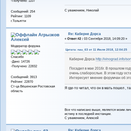
-Получено: 1107
С уважением, Николай
Сообщений: 254
Рейтинг: 1109
г.Тольятти
Re: Каберне Дорса
Агрызков
Алексей
«
Ответ #2 :
03 Сентября 2018, 14:09:20 »
Модератор форума
Цитата: nau_63 от 11 Июля 2018, 12:04:25
Спасибо
Каберне Дорса
http://vinograd.info/s
-Дано: 14726
-Получено: 22832
Посадил в мае 2016г. В прошлом году
очень слаборослые. В этом году остав
Сообщений: 3913
Интересует мнение форумчан об это
Рейтинг: 22870
Ст-ца Вёшенская Ростовская
Я где-то читал, что он в мать пошел ,
область
Все что написано выше, является моим лич
истину в последней инстанции.
С уважением, Алексей
Re: Каберне Дорса