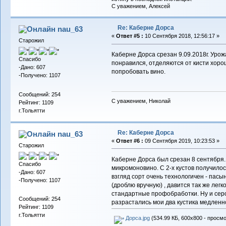
С уважением, Алексей
Re: Каберне Дорса
nau_63
«
Ответ #5 :
10 Сентября 2018, 12:56:17 »
Старожил
Каберне Дорса срезан 9.09.2018г. Урожа
Спасибо
понравился, отделяются от кисти хоро
-Дано: 607
попробовать вино.
-Получено: 1107
Сообщений: 254
С уважением, Николай
Рейтинг: 1109
г.Тольятти
Re: Каберне Дорса
nau_63
«
Ответ #6 :
09 Сентября 2019, 10:23:53 »
Старожил
Каберне Дорса был срезан 8 сентября.
Спасибо
микромоновино. С 2-х кустов получилось
-Дано: 607
взгляд сорт очень технологичен - пасын
-Получено: 1107
(дроблю вручную) , давится так же легк
стандартные профобработки. Ну и серо
Сообщений: 254
разрастались мои два кустика медленно
Рейтинг: 1109
г.Тольятти
Дорса.jpg
(534.99 КБ, 600x800 - просмо