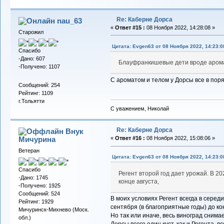
Re: Каберне Дорса
nau_63
«
Ответ #15 :
08 Ноября 2022, 14:28:08 »
Старожил
Цитата: Evgen63 от 08 Ноября 2022, 14:23:0
Спасибо
-Дано: 607
Блауфранкишевые дети вроде аром
-Получено: 1107
С ароматом и телом у Дорсы все в поря
Сообщений: 254
Рейтинг: 1109
г.Тольятти
С уважением, Николай
Re: Каберне Дорса
Внук
Мичурина
«
Ответ #16 :
08 Ноября 2022, 15:08:06 »
Ветеран
Цитата: Evgen63 от 08 Ноября 2022, 14:23:0
Спасибо
Регент второй год дает урожай. В 20
-Дано: 1745
конце августа,
-Получено: 1925
Сообщений: 524
В моих условиях Регент всегда в середи
Рейтинг: 1929
сентября (в благоприятные годы) до кон
Мичуринск-Михнево (Моск.
Но так или иначе, весь виноград снимае
обл.)