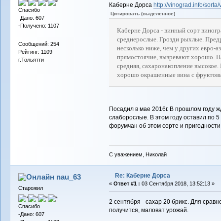
Каберне Дорса
http://vinograd.info/sort
Спасибо
Цитировать (выделенное)
-Дано: 607
-Получено: 1107
Каберне Дорса - винный сорт виногр
среднерослые. Грозди рыхлые. Пред
Сообщений: 254
несколько ниже, чем у других евро-а
Рейтинг: 1109
прямостоячие, вызревают хорошо. П
г.Тольятти
средняя, сахаронакопление высокое.
хорошо окрашенные вина с фруктов
Посадил в мае 2016г. В прошлом году ж
слаборослые. В этом году оставил по 5 
форумчан об этом сорте и пригодности
С уважением, Николай
Re: Каберне Дорса
nau_63
«
Ответ #1 :
03 Сентября 2018, 13:52:13 »
Старожил
2 сентября - сахар 20 брикс. Для сравн
Спасибо
получится, маловат урожай.
-Дано: 607