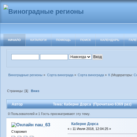
НАЧАЛО
КАТАЛОГИ
ПОМОЩЬ
ПОИСК
КАЛЕНДАРЬ
ГАЛЕ
Виноградные регионы
»
Сорта винограда
»
Сорта винограда
»
К
(Модераторы:
С
Страницы: [
1
]
Вниз
Автор
Тема: Каберне Дорса (Прочитано 6369 раз)
0 Пользователей и 1 Гость просматривают эту тему.
Каберне Дорса
nau_63
«
:
11 Июля 2018, 12:04:25 »
Старожил