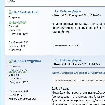
210м
Re: Каберне Дорса
nau_63
«
Ответ #10 :
19 Августа 2021, 10:24:42 »
Старожил
На днях открыл первую бутылку вина и
Спасибо
вино! Видимо срезал при хорошей кондиц
-Дано: 607
дальнейшем.
-Получено: 1107
Сообщений: 254
С уважением, Николай
Рейтинг: 1109
г.Тольятти
Re: Каберне Дорса
Evgen63
«
Ответ #11 :
08 Ноября 2022, 12:59:47 »
Старожил
Цитата: Агрызков Алексей от 03 Сентября 2
Спасибо
-Дано: 862
в чем именно его преимущества не м
-Получено: 1710
Добрый день!
Сообщений: 464
Имея Дорнфельдер, стоит искать Дорсу
Рейтинг: 1710
(вопрос, конечно, расплывчатый, на вку
Кошки. Самарская обл.
Дорнфельдер вызревает у нас, Дорса з
Ищу что-то такое красное танинное, н