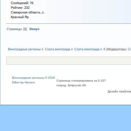
Сообщений: 76
Рейтинг: 232
Самарская область, с.
Красный Яр
Страницы: [
1
]
Вверх
Виноградные регионы
»
Сорта винограда
»
Сорта винограда
»
К
(Модераторы:
С
Виноградные регионы © 2026
Страница сгенерирована за 0.157
Dilber
by
Harzem
секунд. Запросов: 66.
Дизайн смайлов "