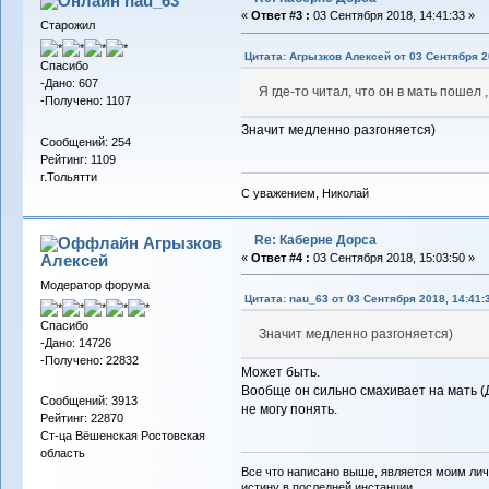
nau_63
«
Ответ #3 :
03 Сентября 2018, 14:41:33 »
Старожил
Цитата: Агрызков Алексей от 03 Сентября 2
Спасибо
-Дано: 607
Я где-то читал, что он в мать поше
-Получено: 1107
Значит медленно разгоняется)
Сообщений: 254
Рейтинг: 1109
г.Тольятти
С уважением, Николай
Re: Каберне Дорса
Агрызков
Алексей
«
Ответ #4 :
03 Сентября 2018, 15:03:50 »
Модератор форума
Цитата: nau_63 от 03 Сентября 2018, 14:41:
Спасибо
Значит медленно разгоняется)
-Дано: 14726
-Получено: 22832
Может быть.
Вообще он сильно смахивает на мать 
Сообщений: 3913
не могу понять.
Рейтинг: 22870
Ст-ца Вёшенская Ростовская
область
Все что написано выше, является моим лич
истину в последней инстанции.