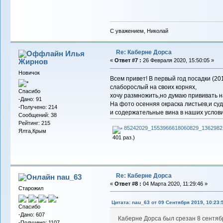
С уважением, Николай
Re: Каберне Дорса
Илья
Жирнов
«
Ответ #7 :
26 Февраля 2020, 15:50:05 »
Новичок
Всем привет! В первый год посадки (201
слаборослый на своих корнях,
Спасибо
хочу размножить,но думаю прививать н
-Дано: 91
На фото осенняя окраска листьев,и су
-Получено: 214
и содержательные вина в наших услови
Сообщений: 38
Рейтинг: 215
85242029_1553966618060829_13629821
Ялта,Крым
401 раз.)
Re: Каберне Дорса
nau_63
«
Ответ #8 :
04 Марта 2020, 11:29:46 »
Старожил
Цитата: nau_63 от 09 Сентября 2019, 10:23:
Спасибо
-Дано: 607
Каберне Дорса был срезан 8 сентяб
-Получено: 1107