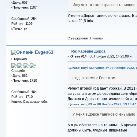
-Дано: 607
Ищу что-то такое красное танинное,
-Получено: 1107
У меня в Дорсе танинов очень мало. В 
Сообщений: 254
сахар 21,5 brix.
Рейтинг: 1109
г.Тольятти
С уважением, Николай
Re: Каберне Дорса
Evgen63
«
Ответ #14 :
08 Ноября 2022, 14:23:08 »
Старожил
Цитата: Внук Мичурина от 08 Ноября 2022, 
Спасибо
-Дано: 862
в одно время с Регентом
-Получено: 1710
Регент второй год дает урожай. В 2021
Сообщений: 464
августа, а в этом до середины сентябр
Рейтинг: 1710
Должен и Дорса теоретически пойти, год
Кошки. Самарская обл.
Цитата: nau_63 от 08 Ноября 2022, 13:13:47
У меня в Дорсе танинов очень мало
А я уж облизался на танины... А аро
должны быть, ягодные, вишневые