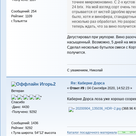
точнее микромоновино. С 2-х кустов
24 brix. На мой взгляд сорт очень т
Сообщений: 254
отрывается от кистей (дроблю вручну
Рейтинг: 1109
было, хотя и винофера, стандартны
г.Тольятти
несколько раз обработал. Но разрас
теперь ждать, что за вино получится
Дегустировал при укупорке. Вино разоч
насыщенный. Возможно, 5 дней на мезг
Сделал несколько бутылок смеси с Кор
получится.
С уважением, Николай
Re: Каберне Дорса
Игорь2
«
Ответ #9 :
04 Сентября 2020, 14:52:23 »
Ветеран
Каберне Дорса лоза уже хорошо созрев
Спасибо
-Дано: 4430
20200904_135036_HDR~2.jpg
(368.96 К
-Получено: 9292
Сообщений: 1436
Рейтинг: 9292
Каталог посадочного материала
г.Тула широта: 54°12' высота