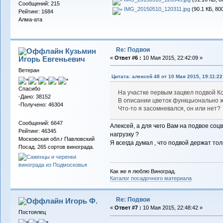
Сообщений: 215
IMG_20150510_120311.jpg
(90.1 КБ, 80
Рейтинг: 1684
Алма-ата
Re: Подвои
Кузьмин
Игорь Евгеньевич
«
Ответ #6 :
10 Мая 2015, 22:42:09 »
Ветеран
Цитата: алексей 48 от 10 Мая 2015, 19:11:22
Спасибо
На участке первым зацвел подвой К
-Дано: 38152
В описании цветок функцыонально ж
-Получено: 46304
Что-то я засомневался, он или нет?
Сообщений: 6647
Алексей, а для чего Вам на подвое соцв
Рейтинг: 46345
нагрузку ?
Московская обл.г Павловский
Я всегда думал , что подвой держат тол
Посад. 265 сортов винограда.
Как же я люблю Виноград.
Каталог посадочного материала
Re: Подвои
Игорь Ф.
«
Ответ #7 :
10 Мая 2015, 22:48:42 »
Постоялец