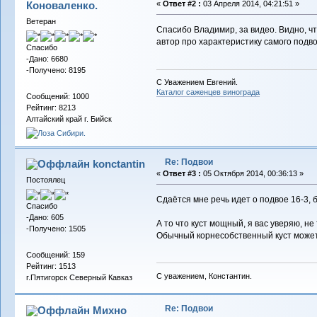
Коноваленко.
«
Ответ #2 :
03 Апреля 2014, 04:21:51 »
Ветеран
Спасибо Владимир, за видео. Видно, чт
автор про характеристику самого подво
Спасибо
-Дано: 6680
-Получено: 8195
С Уважением Евгений.
Каталог саженцев винограда
Сообщений: 1000
Рейтинг: 8213
Алтайский край г. Бийск
Re: Подвои
konctantin
«
Ответ #3 :
05 Октября 2014, 00:36:13 »
Постоялец
Сдаётся мне речь идет о подвое 16-3, 
Спасибо
-Дано: 605
А то что куст мощный, я вас уверяю, н
-Получено: 1505
Обычный корнесобственный куст може
Сообщений: 159
Рейтинг: 1513
С уважением, Константин.
г.Пятигорск Северный Кавказ
Re: Подвои
Михно