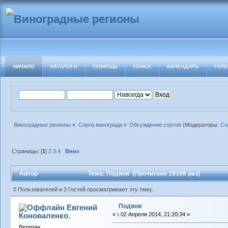
НАЧАЛО
КАТАЛОГИ
ПОМОЩЬ
ПОИСК
КАЛЕНДАРЬ
ГАЛЕ
Виноградные регионы
»
Сорта винограда
»
Обсуждение сортов
(Модераторы:
Со
Страницы: [
1
]
2
3
4
Вниз
Автор
Тема: Подвои (Прочитано 19388 раз)
0 Пользователей и 3 Гостей просматривают эту тему.
Подвои
Евгений
Коноваленко.
«
:
02 Апреля 2014, 21:20:34 »
Ветеран