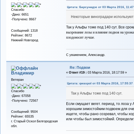
Цитата: Барсунидзе от 03 Марта 2016, 11:47
Спасибо
-Дано: 6651
Некоторые виноградари используют 
-Получено: 8667
Так у Альфы тоже под 140 сут. Все сро
Сообщений: 1318
вызревание лозы и влияние подвоя на урожай
Рейтинг: 8672
плодоносят лучше.
Нижний Новгород
С уважением, Александр.
Re: Подвои
Владимиp
«
Ответ #19 :
03 Марта 2016, 18:17:59 »
Ветеран
Цитата: qwaspol от 03 Марта 2016, 17:55:37
Спасибо
Так у Альфы тоже под 140 сут.
-Дано: 67058
-Получено: 72567
Если смущает вегет. период, то лоза у
хорошим зимостойким подвоем для очен
Сообщений: 9504
ищете, чтобы рано созревал, чтобы хо
Рейтинг: 65535
или чтобы был зимостойкий. Определит
г. Старый Оскол Белгородская
обл.