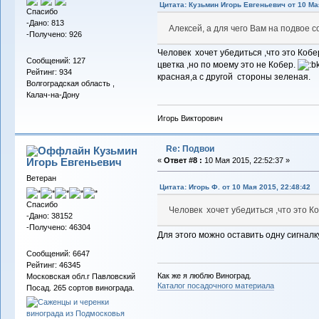
Цитата: Кузьмин Игорь Евгеньевич от 10 Мая
Спасибо
-Дано: 813
Алексей, а для чего Вам на подвое 
-Получено: 926
Человек хочет убедиться ,что это Кобе
Сообщений: 127
цветка ,но по моему это не Кобер.
Рейтинг: 934
красная,а с другой стороны зеленая.
Волгоградская область ,
Калач-на-Дону
Игорь Викторович
Re: Подвои
Кузьмин
Игорь Евгеньевич
«
Ответ #8 :
10 Мая 2015, 22:52:37 »
Ветеран
Цитата: Игорь Ф. от 10 Мая 2015, 22:48:42
Спасибо
Человек хочет убедиться ,что это Ко
-Дано: 38152
-Получено: 46304
Для этого можно оставить одну сигналку
Сообщений: 6647
Рейтинг: 46345
Как же я люблю Виноград.
Московская обл.г Павловский
Каталог посадочного материала
Посад. 265 сортов винограда.