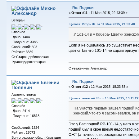
Re: Подвои
Михно
Александр
«
Ответ #11 :
11 Мая 2015, 22:43:39 »
Ветеран
Цитата: Игорь Ф. от 11 Мая 2015, 21:53:40
Спасибо
У 1о1-14 и у Кобера- Цветки женског
-Дано: 1404
-Получено: 3385
Если я не ошибаюсь .то существует нес
Сообщений: 503
цветка.Так что 101-14 не характеризует
Рейтинг: 3389
Ст.Старощербиновская
,Краснодарского края
С уважением Александр.
Re: Подвои
Евгений
Полянин
«
Ответ #12 :
12 Мая 2015, 18:33:53 »
Администратор
Цитата: алексей 48 от 10 Мая 2015, 19:11:22
Спасибо
На участке первым зацвел подвой К
-Дано: 2414
женский.Что-то я засомневался, он 
-Получено: 16818
Это у Вас подвой РР-101-14, у него в о
Сообщений: 1324
подвой был в свое время недостаточно
Рейтинг: 17073
ФЖТ (а точнее, с переходным типом цве
Волгоградская обл., г.Камышин