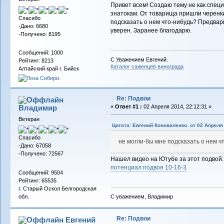
Привет всем! Создаю тему не как специа
знатокам. От товарища пришли черенк
Спасибо
подсказать о нем что-нибудь? Предвар
-Дано: 6680
уверен. Заранее благодарю.
-Получено: 8195
Сообщений: 1000
С Уважением Евгений.
Рейтинг: 8213
Каталог саженцев винограда
Алтайский край г. Бийск
Re: Подвои
Владимиp
«
Ответ #1 :
02 Апреля 2014, 22:12:31 »
Ветеран
Цитата: Евгений Коноваленко. от 02 Апреля 
Спасибо
не могли-бы мне подсказать о нем ч
-Дано: 67058
-Получено: 72567
Нашел видео на Ютубе за этот подвой.
потенциал подвоя 10-16-3
Сообщений: 9504
Рейтинг: 65535
г. Старый Оскол Белгородская
С уважением, Владимир
обл.
Re: Подвои
Евгений