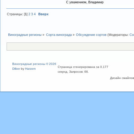
С уважением, Владимир
Страницы: [
1
]
2
3
4
Вверх
Виноградные регионы
»
Сорта винограда
»
Обсуждение сортов
(Модераторы:
Со
Виноградные регионы © 2026
Страница сгенерирована за 0.177
Dilber
by
Harzem
секунд. Запросов: 66.
Дизайн смайлов "