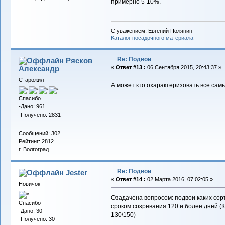
примерно 5-10%.
С уважением, Евгений Полянин
Каталог посадочного материала
Re: Подвои
Рясков
Александр
«
Ответ #13 :
06 Сентября 2015, 20:43:37 »
Старожил
А может кто охарактеризовать все са
Спасибо
-Дано: 961
-Получено: 2831
Сообщений: 302
Рейтинг: 2812
г. Волгоград
Re: Подвои
Jester
«
Ответ #14 :
02 Марта 2016, 07:02:05 »
Новичок
Озадачена вопросом: подвои каких сорт
Спасибо
сроком созревания 120 и более дней (К
-Дано: 30
130\150)
-Получено: 30