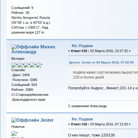
Сообщений: 9
Рейтинг: 30
Niznhy Novgorod, Russia
(55°36' с.ш. и 43°52' в.д.).
CATmax ≈ 2300 C°. Над
уровнем моря 127 m
Re: Подвои
Михно
Александр
«
Ответ #15 :
02 Марта 2016, 23:27:32 »
Ветеран
Цитата: Jester от 02 Марта 2016, 07:02:05
Спасибо
подвои каких сортов можно вырастит
-Дано: 1404
120 и более дней
-Получено: 3385
Сообщений: 503
Попробуйте Андрос , Финист,101-14 у 
Рейтинг: 3389
Ст.Старощербиновская
,Краснодарского края
С уважением Александр.
Re: Подвои
Jester
«
Ответ #16 :
03 Марта 2016, 07:13:20 »
Новичок
О них пишут, тоже 120\130