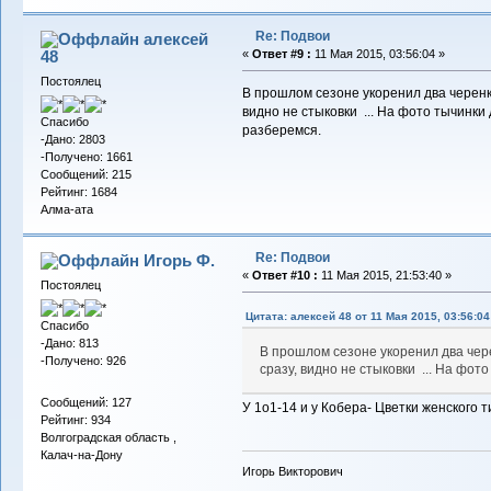
Re: Подвои
алексей
48
«
Ответ #9 :
11 Мая 2015, 03:56:04 »
Постоялец
В прошлом сезоне укоренил два черенка
видно не стыковки ... На фото тычинки
Спасибо
разберемся.
-Дано: 2803
-Получено: 1661
Сообщений: 215
Рейтинг: 1684
Алма-ата
Re: Подвои
Игорь Ф.
«
Ответ #10 :
11 Мая 2015, 21:53:40 »
Постоялец
Цитата: алексей 48 от 11 Мая 2015, 03:56:04
Спасибо
-Дано: 813
В прошлом сезоне укоренил два чер
-Получено: 926
сразу, видно не стыковки ... На фо
Сообщений: 127
У 1о1-14 и у Кобера- Цветки женского т
Рейтинг: 934
Волгоградская область ,
Калач-на-Дону
Игорь Викторович