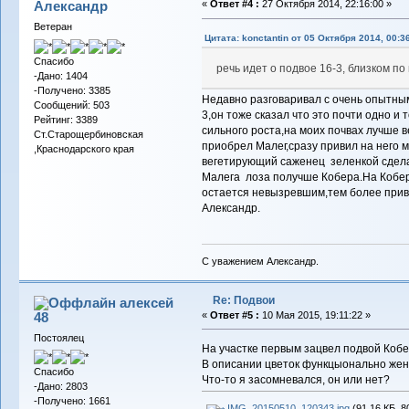
Александр
«
Ответ #4 :
27 Октября 2014, 22:16:00 »
Ветеран
Цитата: konctantin от 05 Октября 2014, 00:3
Спасибо
речь идет о подвое 16-3, близком по
-Дано: 1404
-Получено: 3385
Недавно разговаривал с очень опытным
Сообщений: 503
3,он тоже сказал что это почти одно и 
Рейтинг: 3389
сильного роста,на моих почвах лучше в
Ст.Старощербиновская
приобрел Малег,сразу привил на него 
,Краснодарского края
вегетирующий саженец зеленкой сдела
Малега лоза получше Кобера.На Кобере
остается невызревшим,тем более прив
Александр.
С уважением Александр.
Re: Подвои
алексей
48
«
Ответ #5 :
10 Мая 2015, 19:11:22 »
Постоялец
На участке первым зацвел подвой Кобе
В описании цветок функцыонально жен
Спасибо
Что-то я засомневался, он или нет?
-Дано: 2803
-Получено: 1661
IMG_20150510_120343.jpg
(91.16 КБ, 8