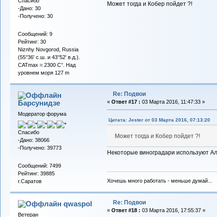
Спасибо
Может тогда и Кобер пойдет ?!
-Дано: 30
-Получено: 30
Сообщений: 9
Рейтинг: 30
Niznhy Novgorod, Russia
(55°36' с.ш. и 43°52' в.д.).
CATmax ≈ 2300 C°. Над
уровнем моря 127 m
Re: Подвои
Барсунидзе
«
Ответ #17 :
03 Марта 2016, 11:47:33 »
Модератор форума
Цитата: Jester от 03 Марта 2016, 07:13:20
Спасибо
Может тогда и Кобер пойдет ?!
-Дано: 38066
-Получено: 39773
Некоторые виноградари используют Аль
Сообщений: 7499
Рейтинг: 39885
Хочешь много работать - меньше думай...
г.Саратов
Re: Подвои
qwaspol
«
Ответ #18 :
03 Марта 2016, 17:55:37 »
Ветеран