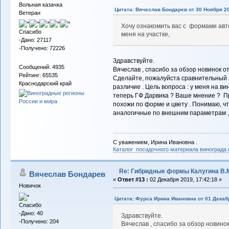
Вольная казачка
Цитата: Вячеслав Бондарев от 30 Ноября 20
Ветеран
Хочу ознакомить вас с формами авт
Спасибо
меня на участке,
-Дано: 27117
-Получено: 72226
Здравствуйте.
Сообщений: 4935
Вячеслав , спасибо за обзор новинок от
Рейтинг: 65535
Сделайте, пожалуйста сравнительный а
Краснодарский край
различие . Цель вопроса : у меня на в
теперь ГФ Дарвика ? Ваше мнение ? Пр
похожи по форме и цвету . Понимаю, чт
аналогичные по внешним параметрам , 
С уважением, Ирина Ивановна .
Каталог посадочного материала винограда
Re: Гибридные формы Калугина В.
Вячеслав Бондарев
«
Ответ #13 :
02 Декабря 2019, 17:42:18 »
Новичок
Цитата: Фурса Ирина Ивановна от 01 Декабр
Спасибо
-Дано: 40
Здравствуйте.
-Получено: 204
Вячеслав , спасибо за обзор новинок