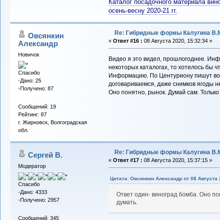
Каталог посадочного материала вино
осень-весну 2020-21 гг.
Re: Гибридные формы Калугина В.
Овсянкин
«
Ответ #16 :
08 Августа 2020, 15:32:34 »
Александр
Новичок
Видео я это видел, прошлогоднее. Инфы
некоторых каталогах, то хотелось бы 
Спасибо
Информацию. По Центуриону пишут воо
-Дано: 25
договариваемся, даже снимков ягоды н
-Получено: 87
Оно понятно, рынок. Думай сам. Только
Сообщений: 19
Рейтинг: 87
г. Жирновск, Волгоградская
обл.
Re: Гибридные формы Калугина В.
Сергей В.
«
Ответ #17 :
08 Августа 2020, 15:37:15 »
Модератор
Цитата: Овсянкин Александр от 08 Августа 
Спасибо
-Дано: 4333
Ответ один- виноград бомба. Оно по
-Получено: 2957
думать.
Сообщений: 345