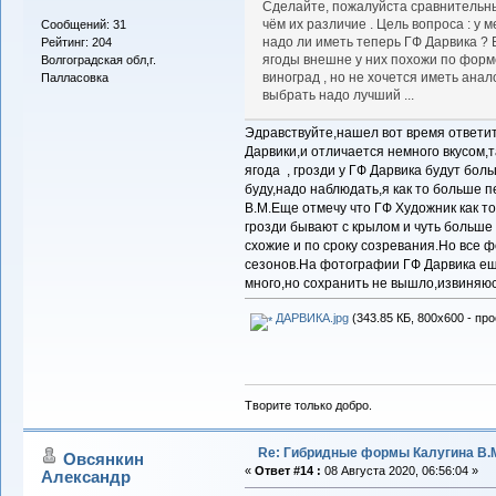
Сделайте, пожалуйста сравнительны
чём их различие . Цель вопроса : у 
Сообщений: 31
надо ли иметь теперь ГФ Дарвика ?
Рейтинг: 204
ягоды внешне у них похожи по форме
Волгоградская обл,г.
виноград , но не хочется иметь ана
Палласовка
выбрать надо лучший ...
Эдравствуйте,нашел вот время ответить
Дарвики,и отличается немного вкусом,
ягода , грозди у ГФ Дарвика будут бол
буду,надо наблюдать,я как то больше
В.М.Еще отмечу что ГФ Художник как то
грозди бывают с крылом и чуть больше я
схожие и по сроку созревания.Но все 
сезонов.На фотографии ГФ Дарвика ещ
много,но сохранить не вышло,извиняю
ДАРВИКА.jpg
(343.85 КБ, 800x600 - пр
Творите только добро.
Re: Гибридные формы Калугина В.
Овсянкин
«
Ответ #14 :
08 Августа 2020, 06:56:04 »
Александр