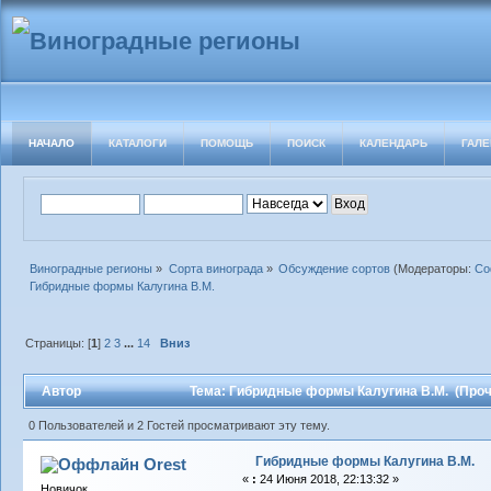
НАЧАЛО
КАТАЛОГИ
ПОМОЩЬ
ПОИСК
КАЛЕНДАРЬ
ГАЛЕ
Виноградные регионы
»
Сорта винограда
»
Обсуждение сортов
(Модераторы:
Со
Гибридные формы Калугина В.М.
Страницы: [
1
]
2
3
...
14
Вниз
Автор
Тема: Гибридные формы Калугина В.М. (Проч
0 Пользователей и 2 Гостей просматривают эту тему.
Гибридные формы Калугина В.М.
Orest
«
:
24 Июня 2018, 22:13:32 »
Новичок