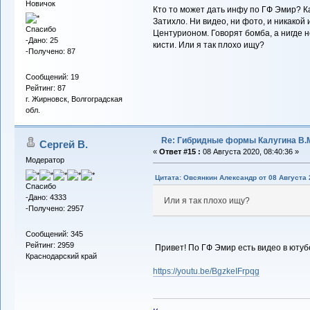
Новичок
Кто то может дать инфу по ГФ Эмир? Ка
Затихло. Ни видео, ни фото, и никакой
Спасибо
Центурионом. Говорят бомба, а нигде н
-Дано: 25
кисти. Или я так плохо ищу?
-Получено: 87
Сообщений: 19
Рейтинг: 87
г. Жирновск, Волгоградская
обл.
Re: Гибридные формы Калугина В.
Сергей В.
«
Ответ #15 :
08 Августа 2020, 08:40:36 »
Модератор
Цитата: Овсянкин Александр от 08 Августа 
Спасибо
-Дано: 4333
Или я так плохо ищу?
-Получено: 2957
Сообщений: 345
Рейтинг: 2959
Привет! По ГФ Эмир есть видео в ютубе
Краснодарский край
https://youtu.be/BgzkeIFrpqg