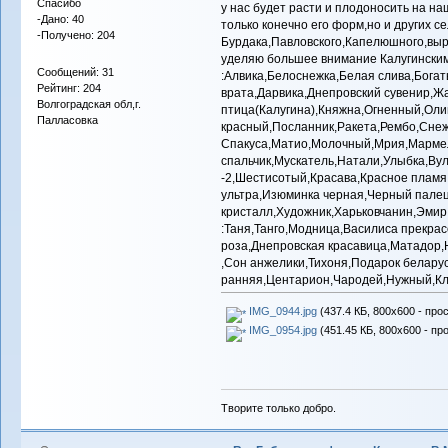
Спасибо
у нас будет расти и плодоносить на н
-Дано: 40
только конечно его форм,но и других с
-Получено: 204
Бурдака,Павловского,Капелюшного,вы
уделяю большее внимание Калугински
Сообщений: 31
:Алвика,Белоснежка,Белая слива,Бога
Рейтинг: 204
врата,Дарвика,Днепровский сувенир,Ж
Волгоградская обл,г.
птица(Калугина),Княжна,Огненный,Ол
Палласовка
красный,Посланник,Ракета,Рембо,Сне
Спакуса,Матио,Молочный,Мрия,Марме
спальчик,Мускатель,Натали,Улыбка,Ву
-2,Шестисотый,Красава,Красное пламя
ультра,Изюминка черная,Черный палец
кристалл,Художник,Харьковчанин,Эмир,
:Таня,Танго,Модница,Василиса прекра
роза,Днепровская красавица,Матадор,
,Сон анжелики,Тихоня,Подарок белару
ранняя,Центарион,Чародей,Нужный,Кл
IMG_0944.jpg
(437.4 КБ, 800x600 - про
IMG_0954.jpg
(451.45 КБ, 800x600 - пр
Творите только добро.