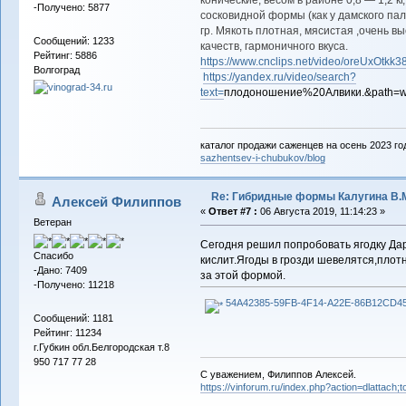
конические, весом в районе 0,8 — 1,2 кг
-Получено: 5877
сосковидной формы (как у дамского пал
гр. Мякоть плотная, мясистая ,очень в
Сообщений: 1233
качеств, гармоничного вкуса.
Рейтинг: 5886
https://www.cnclips.net/video/oreUxOtkk3
Волгоград
https://yandex.ru/video/search?
text=
плодоношение%20Алвики.&path=wi
каталог продажи саженцев на осень 2023 го
sazhentsev-i-chubukov/blog
Re: Гибридные формы Калугина В.
Алексей Филиппов
«
Ответ #7 :
06 Августа 2019, 11:14:23 »
Ветеран
Сегодня решил попробовать ягодку Дар
Спасибо
кислит.Ягоды в грозди шевелятся,пло
-Дано: 7409
за этой формой.
-Получено: 11218
54A42385-59FB-4F14-A22E-86B12CD45
Сообщений: 1181
Рейтинг: 11234
г.Губкин обл.Белгородская т.8
950 717 77 28
С уважением, Филиппов Алексей.
https://vinforum.ru/index.php?action=dlattach