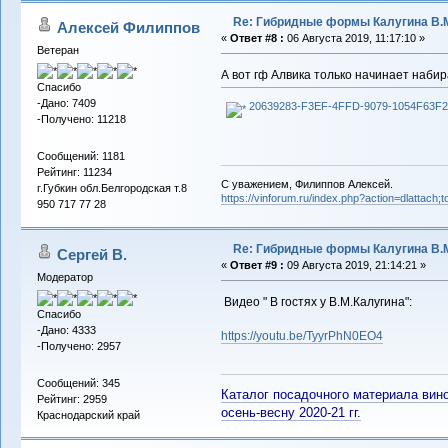
Re: Гибридные формы Калугина В.
Алексей Филиппов
«
Ответ #8 :
06 Августа 2019, 11:17:10 »
Ветеран
А вот гф Алвика только начинает набира
Спасибо
-Дано: 7409
20639283-F3EF-4FFD-9079-1054F63F2
-Получено: 11218
Сообщений: 1181
Рейтинг: 11234
С уважением, Филиппов Алексей.
г.Губкин обл.Белгородская т.8
https://vinforum.ru/index.php?action=dlattach
950 717 77 28
Re: Гибридные формы Калугина В.
Сергей В.
«
Ответ #9 :
09 Августа 2019, 21:14:21 »
Модератор
Видео " В гостях у В.М.Калугина":
Спасибо
-Дано: 4333
https://youtu.be/TyyrPhN0EO4
-Получено: 2957
Сообщений: 345
Каталог посадочного материала вино
Рейтинг: 2959
осень-весну 2020-21 гг.
Краснодарский край