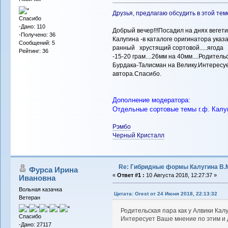
Друзья, предлагаю обсудить в этой те
Спасибо
-Дано: 110
Добрый вечер!!!Посадил на днях веге
-Получено: 36
Калугина -в каталоге оригинатора указ
Сообщений: 5
ранный хрустящий сортовой.....ягода
Рейтинг: 36
-15-20 грам....26мм на 40мм....Родител
Бурдака-Талисман на Велику.Интересуе
автора.Спасибо.
Дополнение модератора:
Отдельные сортовые темы г.ф. Калу
Рэмбо
Черный Кристалл
Re: Гибридные формы Калугина В.
Фурса Ирина
«
Ответ #1 :
10 Августа 2018, 12:27:37 »
Ивановна
Вольная казачка
Цитата: Orest от 24 Июня 2018, 22:13:32
Ветеран
Родительская пара как у Алвики Кал
Спасибо
Интересует Ваше мнение по этим и 
-Дано: 27117