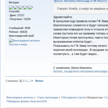
Цитата: Овсянкин Александр от 08 Августа 
Ветеран
Говорят бомба, а нигде не увидишь н
Спасибо
-Дано: 27117
Здравствуйте.
-Получено: 72226
В прошлом году привила почки ГФ Эмир
благополучно сложится и будут сигналк
Сообщений: 4935
заморозки повредили лозу и отошла еле
Рейтинг: 65535
снова пустила его на прививку теперь з
Краснодарский край
Некоторые почки проснулись таки и пошл
вызреванием побегов будет ...
Показывать по ГФ Эмир потому нечего . 
перечня моей коллекции . В продаже п
посмотреть , а там будет видно...
С уважением, Ирина Ивановна .
Каталог посадочного материала винограда
Страницы: [
1
]
2
3
...
14
Вверх
Виноградные регионы
»
Сорта винограда
»
Обсуждение сортов
(Модераторы:
Со
Гибридные формы Калугина В.М.