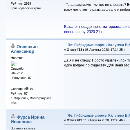
Рейтинг: 2959
Тогда вам может лучше не спешить? В
Краснодарский край
пару лет стоят в разы дешевле и инфо
Каталог посадочного материала вино
осень-весну 2020-21 гг.
Re: Гибридные формы Калугина В.
Овсянкин
«
Ответ #18 :
08 Августа 2020, 17:14:25 »
Александр
Новичок
Да я и не спешу. Просто удивлён, при 
один вопрос по существу. Для меня это 
Спасибо
-Дано: 25
-Получено: 87
Сообщений: 19
Рейтинг: 87
г. Жирновск, Волгоградская
обл.
Re: Гибридные формы Калугина В.
Фурса Ирина
«
Ответ #19 :
10 Августа 2020, 13:36:46 »
Ивановна
Вольная казачка