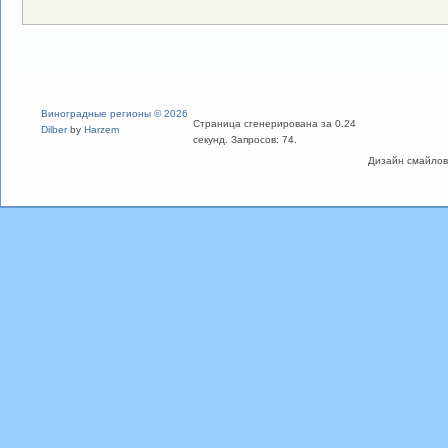
Виноградные регионы © 2026
Страница сгенерирована за 0.24
Dilber
by
Harzem
секунд. Запросов: 74.
Дизайн смайлов "