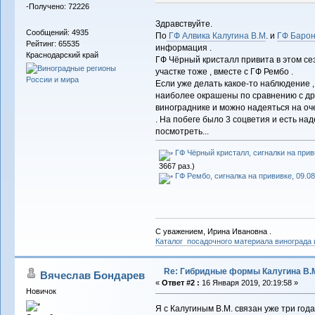
-Получено: 72226
Здравствуйте.
Сообщений: 4935
По
ГФ Алвика Калугина В.М
. и
ГФ Барон
Рейтинг: 65535
информация .
Краснодарский край
ГФ Чёрный кристалл привита в этом се
участке тоже , вместе с ГФ Рембо .
Если уже делать какое-то наблюдение ,
наиболее окрашены по сравнению с др
винограднике и можно надеяться на оч
. На побеге было 3 соцветия и есть над
посмотреть...
ГФ Чёрный кристалл, сигналки на привив
3667 раз.)
ГФ Рембо, сигналка на прививке, 09.08.
С уважением, Ирина Ивановна .
Каталог посадочного материала винограда
Re: Гибридные формы Калугина В.
Вячеслав Бондарев
«
Ответ #2 :
16 Января 2019, 20:19:58 »
Новичок
Я с Калугиным В.М. связан уже три год