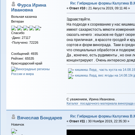
Re: Гибридные формы Калугина В.
Фурса Ирина
«
Ответ #10 :
21 Августа 2019, 09:11:46 »
Ивановна
Вольная казачка
Здравствуйте.
Ветеран
На подходе к созреванию у нас кишмиш 
имеют сахаристость мякоти измерения на
Спасибо
сказать нечего : изысков не будет скоре
-Дано: 27117
она приличная , в красоте гроздей и 
-Получено: 72226
сортов и форм винограда. Таки в средне
что специальных обработок и подкормо
Сообщений: 4935
Да , конечно, есть рудименты , но они 
Рейтинг: 65535
концентрируют . Очень интересно дожд
Краснодарский край
кишмиш Лорд , часть куста на 14.08.19г
кишмиш Лорд, вес ягоды на 14.08.19г.j
С уважением, Ирина Ивановна .
Каталог посадочного материала винограда
Re: Гибридные формы Калугина В.
Вячеслав Бондарев
«
Ответ #11 :
30 Ноября 2019, 22:35:30 »
Новичок