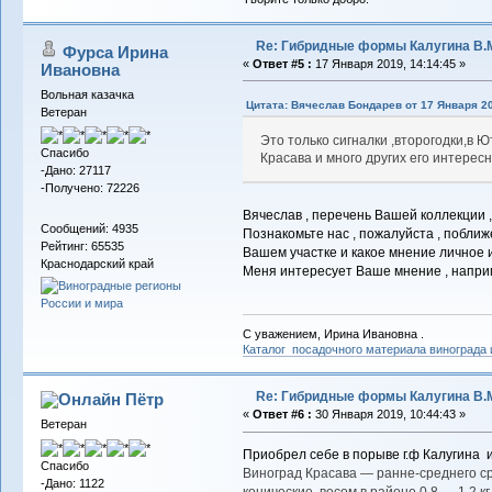
Re: Гибридные формы Калугина В.
Фурса Ирина
«
Ответ #5 :
17 Января 2019, 14:14:45 »
Ивановна
Вольная казачка
Цитата: Вячеслав Бондарев от 17 Января 20
Ветеран
Это только сигналки ,второгодки,в Ю
Спасибо
Красава и много других его интере
-Дано: 27117
-Получено: 72226
Вячеслав , перечень Вашей коллекции ,
Сообщений: 4935
Познакомьте нас , пожалуйста , поближ
Рейтинг: 65535
Вашем участке и какое мнение личное и
Краснодарский край
Меня интересует Ваше мнение , наприм
С уважением, Ирина Ивановна .
Каталог посадочного материала винограда
Re: Гибридные формы Калугина В.
Пётр
«
Ответ #6 :
30 Января 2019, 10:44:43 »
Ветеран
Приобрел себе в порыве г.ф Калугина и
Спасибо
Виноград Красава — ранне-среднего ср
-Дано: 1122