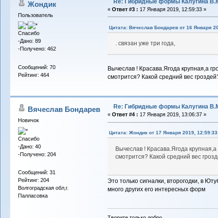
Re: Гибридные формы Калугина В.
Жондик
«
Ответ #3 :
17 Января 2019, 12:59:33 »
Пользователь
Цитата: Вячеслав Бондарев от 16 Января 20
Спасибо
-Дано: 89
. связан уже три года,
-Получено: 462
Сообщений: 70
Вычеслав ! Красава.Ягода крупная,а гр
Рейтинг: 464
смотрится? Какой средний вес гроздей
Re: Гибридные формы Калугина В.
Вячеслав Бондарев
«
Ответ #4 :
17 Января 2019, 13:06:37 »
Новичок
Цитата: Жондик от 17 Января 2019, 12:59:33
Спасибо
-Дано: 40
Вычеслав ! Красава.Ягода крупная,а
-Получено: 204
смотрится? Какой средний вес гроз
Сообщений: 31
Рейтинг: 204
Это только сигналки, второгодки, в Юту
Волгоградская обл,г.
много других его интересных форм
Палласовка
Творите только добро.