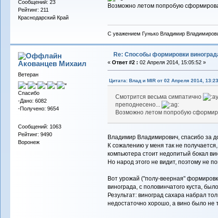
Сообщений: 23
Возможно летом попробую сформироват
Рейтинг: 211
Краснодарский Край
С уважением Гунько Владимир Владимиров
Re: Способы формировки виноград
Акованцев Михаил
«
Ответ #2 :
02 Апреля 2014, 15:05:52 »
Ветеран
Цитата: Влад и MIR от 02 Апреля 2014, 13:2
Спасибо
Смотрится весьма симпатично
-Дано: 6082
преподнесено...
-Получено: 9654
Возможно летом попробую сформиров
Сообщений: 1063
Рейтинг: 9490
Владимир Владимирович, спасибо за 
Воронеж
К сожалению у меня так не получается
компьютера стоит недопитый бокал ви
Но народ этого не видит, поэтому не п
Вот урожай ("полу-веерная" формировка
винограда, с половинчатого куста, был
Результат: виноград сахара набрал то
недостаточно хорошо, а вино было не т