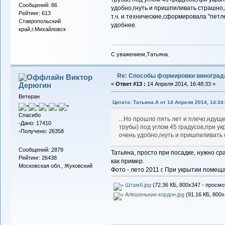
Сообщений: 86
удобно,гнуть и пришпиливать страшно,а
Рейтинг: 613
т.ч. и технические,сформировала "петл
Ставропольский
удобнее.
край,г.Михайловск
С уважением,Татьяна.
Re: Способы формировки виноград
Виктор
Дерюгин
«
Ответ #13 :
14 Апреля 2014, 16:48:33 »
Ветеран
Цитата: Татьяна.А от 14 Апреля 2014, 14:34
Спасибо
...Но прошло пять лет и плечо,идущ
-Дано: 17410
трубы) под углом 45 градусов,при у
-Получено: 26358
очень удобно,гнуть и пришпиливать 
Сообщений: 2879
Татьяна, просто при посадке, нужно ср
Рейтинг: 26438
как пример.
Московская обл., Жуковский
Фото - лето 2011 г. При укрытии помеща
Штамб.jpg
(72.36 КБ, 800x347 - просмо
Алешенькин кордон.jpg
(91.16 КБ, 800x