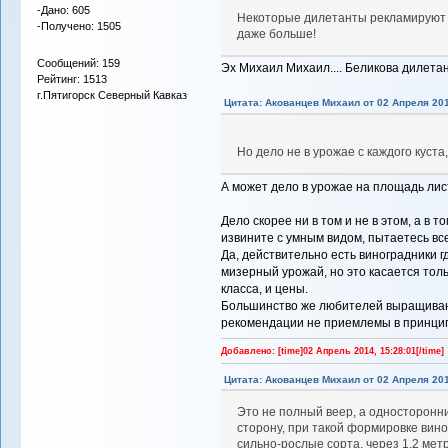
-Дано: 605
Некоторые дилетанты рекламируют ф
-Получено: 1505
даже больше!
Сообщений: 159
Эх Михаил Михаил.... Беликова дилета
Рейтинг: 1513
г.Пятигорск Северный Кавказ
Цитата: Акованцев Михаил от 02 Апреля 201
Но дело не в урожае с каждого куста
А может дело в урожае на площадь ли
Дело скорее ни в том и не в этом, а в то
извините с умным видом, пытаетесь вс
Да, действительно есть виноградники 
мизерный урожай, но это касается толь
класса, и цены.
Большинство же любителей выращивают
рекомендации не приемлемы в принци
Добавлено: [time]02 Апрель 2014, 15:28:01[/time]
Цитата: Акованцев Михаил от 02 Апреля 201
Это не полный веер, а односторонний
сторону, при такой формировке вино
сильно-рослые сорта, через 1,2 мет