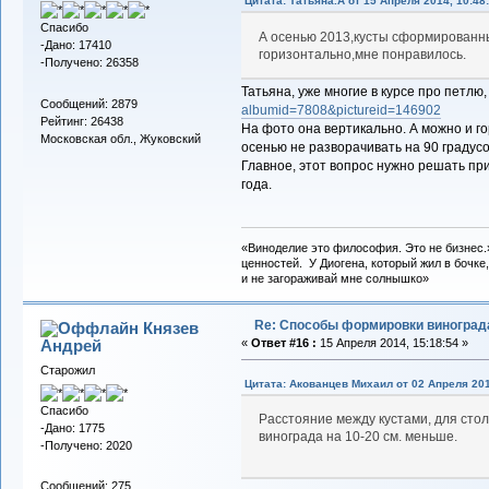
Цитата: Татьяна.А от 15 Апреля 2014, 10:48
Спасибо
А осенью 2013,кусты сформированн
-Дано: 17410
горизонтально,мне понравилось.
-Получено: 26358
Татьяна, уже многие в курсе про петлю,
Сообщений: 2879
albumid=7808&pictureid=146902
Рейтинг: 26438
На фото она вертикально. А можно и г
Московская обл., Жуковский
осенью не разворачивать на 90 градусо
Главное, этот вопрос нужно решать при
года.
«Виноделие это философия. Это не бизнес.
ценностей. У Диогена, который жил в бочке,
и не загораживай мне солнышко»
Re: Способы формировки виноград
Князев
Андрей
«
Ответ #16 :
15 Апреля 2014, 15:18:54 »
Старожил
Цитата: Акованцев Михаил от 02 Апреля 201
Спасибо
Расстояние между кустами, для стол
-Дано: 1775
винограда на 10-20 см. меньше.
-Получено: 2020
Сообщений: 275