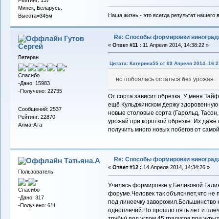
Минск, Беларусь.
Наша жизнь - это всегда результат нашего 
Высота=345м
Re: Способы формировки виноград
Гутов
Сергей
«
Ответ #11 :
11 Апреля 2014, 14:38:22 »
Ветеран
Цитата: Катерина55 от 09 Апреля 2014, 16:2
Спасибо
но побоялась остаться без урожая..
-Дано: 15983
-Получено: 22735
От сорта зависит обрезка. У меня Тайф
ещё Кульджинском держу здоровенную 
Сообщений: 2537
новые столовые сорта (Гарольд, Тасон,
Рейтинг: 22870
урожай при короткой обрезке. Их даже 
Алма-Ата
получить много новых побегов от самой
Re: Способы формировки виноград
Татьяна.А
«
Ответ #12 :
14 Апреля 2014, 14:34:26 »
Пользователь
Училась формировке у Беликовой Гали
Спасибо
форуме.Человек так объясняет,что не п
-Дано: 317
под линеечку заворожил.Большинство 
-Получено: 611
одноплечий.Но прошло пять лет и плеч
трубы) под углом 45 градусов,при укры