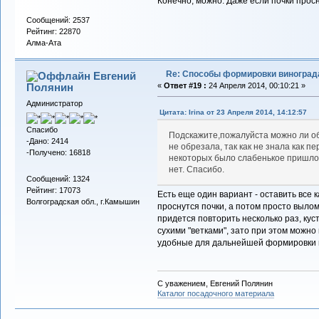
Конечно, можно. Даже если почки просн
Сообщений: 2537
Рейтинг: 22870
Алма-Ата
Re: Способы формировки виноград
Евгений
Полянин
«
Ответ #19 :
24 Апреля 2014, 00:10:21 »
Администратор
Цитата: Irina от 23 Апреля 2014, 14:12:57
Спасибо
Подскажите,пожалуйста можно ли об
-Дано: 2414
не обрезала, так как не знала как 
-Получено: 16818
некоторых было слабенькое пришлос
нет. Спасибо.
Сообщений: 1324
Рейтинг: 17073
Есть еще один вариант - оставить все к
Волгоградская обл., г.Камышин
проснутся почки, а потом просто выло
придется повторить несколько раз, кус
сухими "ветками", зато при этом можн
удобные для дальнейшей формировки 
С уважением, Евгений Полянин
Каталог посадочного материала