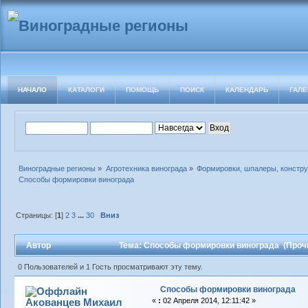
НАЧАЛО
КАТАЛОГИ
ПОМОЩЬ
ПОИСК
КАЛЕНДАРЬ
ГАЛЕ
Виноградные регионы
»
Агротехника винограда
»
Формировки, шпалеры, констру
Способы формировки винограда
Страницы: [
1
]
2
3
...
30
Вниз
Автор
Тема: Способы формировки винограда (Прочи
0 Пользователей и 1 Гость просматривают эту тему.
Способы формировки винограда
Акованцев Михаил
«
:
02 Апреля 2014, 12:11:42 »