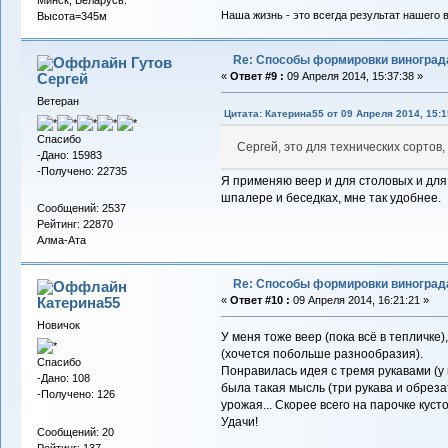
Минск, Беларусь.
Наша жизнь - это всегда результат нашего 
Высота=345м
Re: Способы формировки виноград
Гутов
Сергей
«
Ответ #9 :
09 Апреля 2014, 15:37:38 »
Ветеран
Цитата: Катерина55 от 09 Апреля 2014, 15:1
Спасибо
Сергей, это для технических сортов
-Дано: 15983
-Получено: 22735
Я применяю веер и для столовых и для
шпалере и беседках, мне так удобнее.
Сообщений: 2537
Рейтинг: 22870
Алма-Ата
Re: Способы формировки виноград
Катерина55
«
Ответ #10 :
09 Апреля 2014, 16:21:21 »
Новичок
У меня тоже веер (пока всё в тепличке)
(хочется побольше разнообразия).
Спасибо
Понравилась идея с тремя рукавами (у 
-Дано: 108
была такая мысль (три рукава и обреза
-Получено: 126
урожая... Скорее всего на парочке кусто
Удачи!
Сообщений: 20
Рейтинг: 137