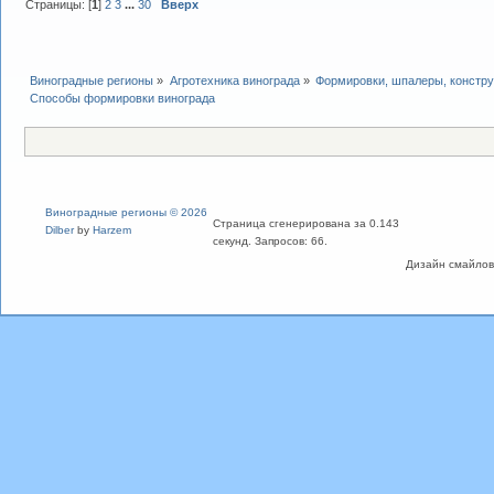
Страницы: [
1
]
2
3
...
30
Вверх
Виноградные регионы
»
Агротехника винограда
»
Формировки, шпалеры, констру
Способы формировки винограда
Виноградные регионы © 2026
Страница сгенерирована за 0.143
Dilber
by
Harzem
секунд. Запросов: 66.
Дизайн смайлов "