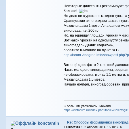
Некоторые дилетанты рекламируют форм
больше!
Но дело не в урожае с каждого куста, а
Французские виноградари сажают кусты,
Между рядами 1 метр. А на одном кусту 
винограда, т.е. 200 гр.
Но, на единицу площади, урожай у них 
Вот какой урожай на одном кусту рек
виноградарь
Денис Коцеконь
,
обратите внимание на пункт №12.
http://forum.vinograd.info/showpost.ph
Вот ещё одно фото 2-х летней давност
Часть молодого виноградника, веерна
не сформирована, в ряду 1,1 метра и, 
Между рядами 1,5 метра.
Начало ноября, виноград обрезан, при
С большим уважением, Михаил.
https://vinforum.ru/index.php?topic=820.msg
Re: Способы формировки виноград
konctantin
«
Ответ #3 :
02 Апреля 2014, 15:10:56 »