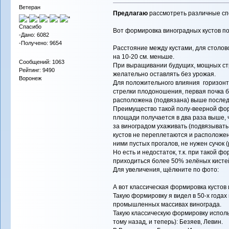
Ветеран
Предлагаю
рассмотреть различные сп
Спасибо
Вот формировка виноградных кустов по
-Дано: 6082
-Получено: 9654
Расстояние между кустами, для столово
на 10-20 см. меньше.
Сообщений: 1063
При выращивании будущих, мощных стр
Рейтинг: 9490
желательно оставлять без урожая.
Воронеж
Для положительного влияния горизон
стрелки плодоношения, первая почка 
расположена (подвязана) выше послед
Преимущество такой полу-веерной форм
площади получается в два раза выше,
за виноградом ухаживать (подвязывать, 
кустов не переплетаются и расположен
ними пустых прогалов, не нужен сучок 
Но есть и недостаток, т.к. при такой 
приходиться более 50% зелёных кистей
Для увеличения, щёлкните по фото:
А вот классическая формировка кустов 
Такую формировку я видел в 50-х годах 
промышленных массивах винограда.
Такую классическую формировку исполь
тому назад, и теперь): Безяев, Левин.