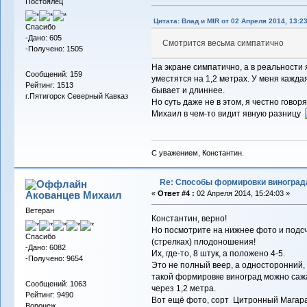
Постоялец
Цитата: Влад и MIR от 02 Апреля 2014, 13:2
Спасибо
-Дано: 605
Смотрится весьма симпатично
-Получено: 1505
На экране симпатично, а в реальности 
Сообщений: 159
уместятся на 1,2 метрах. У меня кажда
Рейтинг: 1513
бывает и длиннее.
г.Пятигорск Северный Кавказ
Но суть даже не в этом, я честно говоря
Михаил в чем-то видит явную разницу
С уважением, Константин.
Re: Способы формировки виноград
Акованцев Михаил
«
Ответ #4 :
02 Апреля 2014, 15:24:03 »
Ветеран
Константин, верно!
Но посмотрите на нижнее фото и подсч
Спасибо
(стрелках) плодоношения!
-Дано: 6082
Их, где-то, 8 штук, а положено 4-5.
-Получено: 9654
Это не полный веер, а односторонний, т
такой формировке виноград можно сажа
Сообщений: 1063
через 1,2 метра.
Рейтинг: 9490
Вот ещё фото, сорт Цитронный Магар
Воронеж