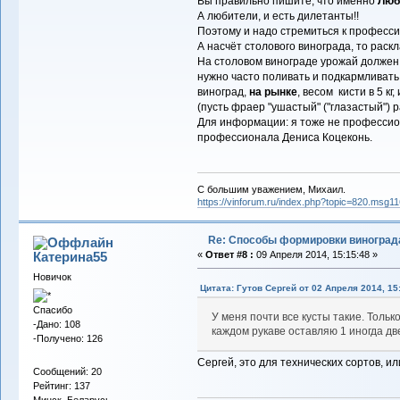
Вы правильно пишите, что именно
Люб
А любители, и есть дилетанты!!
Поэтому и надо стремиться к професс
А насчёт столового винограда, то раскл
На столовом винограде урожай должен
нужно часто поливать и подкармливать
виноград,
на рынке
, весом кисти в 5 кг
(пусть фраер "ушастый" ("глазастый")
Для информации: я тоже не профессион
профессионала Дениса Коцеконь.
С большим уважением, Михаил.
https://vinforum.ru/index.php?topic=820.msg
Re: Способы формировки виноград
Катерина55
«
Ответ #8 :
09 Апреля 2014, 15:15:48 »
Новичок
Цитата: Гутов Сергей от 02 Апреля 2014, 15
Спасибо
У меня почти все кусты такие. Тольк
-Дано: 108
каждом рукаве оставляю 1 иногда дв
-Получено: 126
Сергей, это для технических сортов, и
Сообщений: 20
Рейтинг: 137