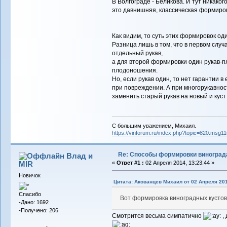
В Волгограде - Беликова. И тут никаког
это давнишняя, классическая формиров
Как видим, то суть этих формировок од
Разница лишь в том, что в первом слу
отдельный рукав,
а для второй формировки один рукав-пл
плодоношения.
Но, если рукав один, то нет гарантии в
при повреждении. А при многорукавност
заменить старый рукав на новый и куст
С большим уважением, Михаил.
https://vinforum.ru/index.php?topic=820.msg
Re: Способы формировки виноград
Влад и
MIR
«
Ответ #1 :
02 Апреля 2014, 13:23:44 »
Новичок
Цитата: Акованцев Михаил от 02 Апреля 201
Спасибо
Вот формировка виноградных кустов 
-Дано: 1692
-Получено: 206
Смотрится весьма симпатично
, 