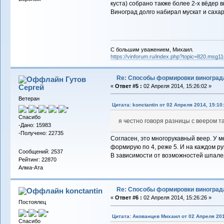
куста) собрано также более 2-х вёдер в
Виноград долго набирал мускат и сахар
С большим уважением, Михаил.
https://vinforum.ru/index.php?topic=820.msg
Re: Способы формировки виноград
Гутов
Сергей
«
Ответ #5 :
02 Апреля 2014, 15:26:02 »
Ветеран
Цитата: konctantin от 02 Апреля 2014, 15:10
Спасибо
я честно говоря разницы с веером так
-Дано: 15983
-Получено: 22735
Согласен, это многорукавный веер. У ме
формирую по 4, реже 5. И на каждом ру
Сообщений: 2537
В зависимости от возможностей шпале
Рейтинг: 22870
Алма-Ата
Re: Способы формировки виноград
konctantin
«
Ответ #6 :
02 Апреля 2014, 15:26:26 »
Постоялец
Цитата: Акованцев Михаил от 02 Апреля 201
Спасибо