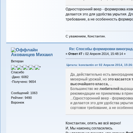
Односторонний веер - формировка изв
делается это для удобства укрытия. Д
требование, а не особенность формиро
С уважением, Константин.
Re: Способы формировки виноград
Акованцев Михаил
«
Ответ #7 :
02 Апреля 2014, 15:48:14 »
Ветеран
Цитата: konctantin от 02 Апреля 2014, 15:26
Спасибо
Да, действительно есть виноградник
-Дано: 6082
мизерный урожай, но
это касается 
-Получено: 9654
высочайшего класса,
...
Большинство же
любителей
выращ
Сообщений: 1063
рекомендации не приемлемы в прин
Рейтинг: 9490
...Односторонний веер - формировк
Воронеж
и делается это для удобства укрыти
сортовое требование, а не особенн
Константин, опять же всё верно!
И, Мы наконец согласились.