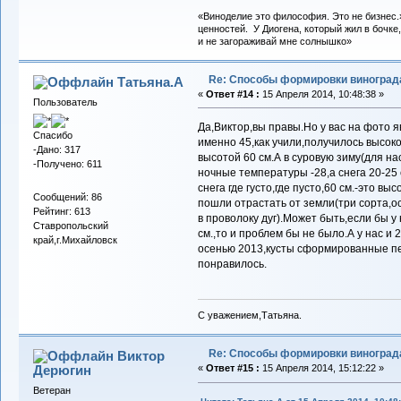
«Виноделие это философия. Это не бизнес.
ценностей. У Диогена, который жил в бочке,
и не загораживай мне солнышко»
Re: Способы формировки виноград
Татьяна.А
«
Ответ #14 :
15 Апреля 2014, 10:48:38 »
Пользователь
Да,Виктор,вы правы.Но у вас на фото я
Спасибо
именно 45,как учили,получилось высоко
-Дано: 317
высотой 60 см.А в суровую зиму(для н
-Получено: 611
ночные температуры -28,а снега 20-25 
снега где густо,где пусто,60 см.-это вы
Сообщений: 86
пошли отрастать от земли(три сорта,о
Рейтинг: 613
в проволоку дуг).Может быть,если бы 
Ставропольский
см.,то и проблем бы не было.А у нас и 
край,г.Михайловск
осенью 2013,кусты сформированные пе
понравилось.
С уважением,Татьяна.
Re: Способы формировки виноград
Виктор
Дерюгин
«
Ответ #15 :
15 Апреля 2014, 15:12:22 »
Ветеран