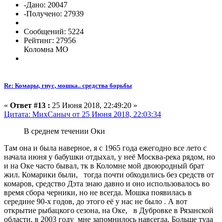
-Дано: 20047
-Получено: 27939
Сообщений: 5224
Рейтинг: 27956
Коломна МО
Re: Комары, гнус, мошка.. средства борьбы
«
Ответ #13 :
25 Июня 2018, 22:49:20 »
Цитата: МихСаныч от 25 Июня 2018, 22:03:34
В среднем течении Оки
Там она и была наверное, я с 1965 года ежегодно все лето с
начала июня у бабушки отдыхал, у неё Москва-река рядом, но
и на Оке часто бывал, тк в Коломне мой двоюродный брат
жил. Комарики были, тогда почти обходились без средств от
комаров, средство Дэта знаю давно и оно использовалось во
время сбора черники, но не всегда. Мошка появилась в
середине 90-х годов, до этого её у нас не было . А вот
открытие рыбацкого сезона, на Оке, в Дубровке в Рязанской
области, в 2003 году мне запомнилось навсегда. Больше туда