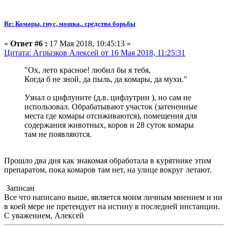
Re: Комары, гнус, мошка.. средства борьбы
«
Ответ #6 :
17 Мая 2018, 10:45:13 »
Цитата: Агрызков Алексей от 16 Мая 2018, 11:25:31
"Ох, лето красное! любил бы я тебя,
Когда б не зной, да пыль, да комары, да мухи."
Узнал о цифлуните (д.в. цифлутрин ), но сам не
использовал. Обрабатывают участок (затененные
места где комары отсиживаются), помещения для
содержания животных, коров и 28 суток комары
там не появляются.
Прошло два дня как знакомая обработала в курятнике этим
препаратом, пока комаров там нет, на улице вокруг летают.
Записан
Все что написано выше, является моим личным мнением и ни
в коей мере не претендует на истину в последней инстанции.
С уважением, Алексей