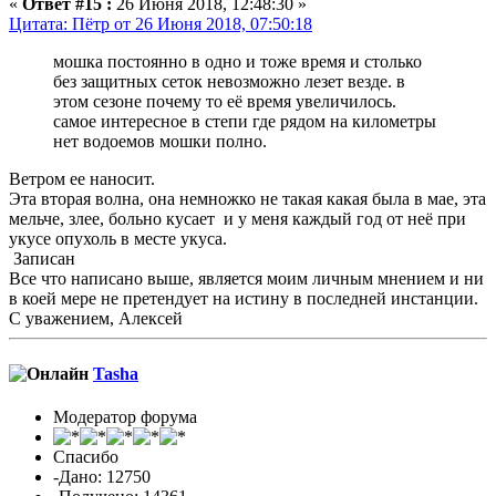
«
Ответ #15 :
26 Июня 2018, 12:48:30 »
Цитата: Пётр от 26 Июня 2018, 07:50:18
мошка постоянно в одно и тоже время и столько
без защитных сеток невозможно лезет везде. в
этом сезоне почему то её время увеличилось.
самое интересное в степи где рядом на километры
нет водоемов мошки полно.
Ветром ее наносит.
Эта вторая волна, она немножко не такая какая была в мае, эта
мельче, злее, больно кусает и у меня каждый год от неё при
укусе опухоль в месте укуса.
Записан
Все что написано выше, является моим личным мнением и ни
в коей мере не претендует на истину в последней инстанции.
С уважением, Алексей
Tasha
Модератор форума
Спасибо
-Дано: 12750