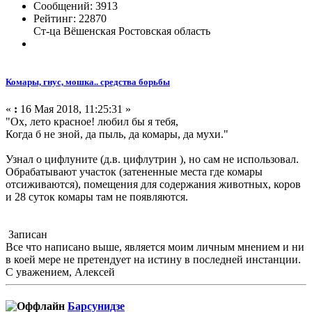
Сообщений: 3913
Рейтинг: 22870
Ст-ца Вёшенская Ростовская область
Комары, гнус, мошка.. средства борьбы
«
:
16 Мая 2018, 11:25:31 »
"Ох, лето красное! любил бы я тебя,
Когда б не зной, да пыль, да комары, да мухи."
Узнал о цифлуните (д.в. цифлутрин ), но сам не использовал.
Обрабатывают участок (затененные места где комары
отсиживаются), помещения для содержания животных, коров
и 28 суток комары там не появляются.
Записан
Все что написано выше, является моим личным мнением и ни
в коей мере не претендует на истину в последней инстанции.
С уважением, Алексей
Барсунидзе