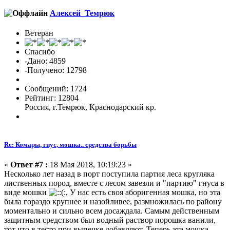
Алексей_Темрюк
Ветеран
Спасибо
-Дано: 4859
-Получено: 12798
Сообщений: 1724
Рейтинг: 12804
Россия, г.Темрюк, Краснодарский кр.
Re: Комары, гнус, мошка.. средства борьбы
«
Ответ #7 :
18 Мая 2018, 10:19:23 »
Несколько лет назад в порт поступила партия леса кругляка
лиственных пород, вместе с лесом завезли и "партию" гнуса в
виде мошки
, У нас есть своя аборигенная мошка, но эта
была гораздо крупнее и назойливее, размножилась по району
моментально и сильно всем досаждала. Самым действенным
защитным средством был водный раствор порошка ванили,
тот что в тесто при выпечке добавляют. Теперь эта мошка