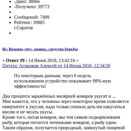
-Дано: 38066
-Получено: 39773
Сообщений: 7499
Рейтинг: 39885
г.Саратов
Re: Комары, гнус, мошка.. средства борьбы
«
Ответ #9 :
14 Июня 2018, 13:42:16 »
Цитата: Агрызков Алексей от 14 Июня 2018, 12:34:59
По некоторым данным, через 6 недель
использования устройство показывает 98%-ную
эффективность!
Два процента заражённых малярией комаров укусят и ...
Мне кажется, что у человека через некоторое время появляется
иммунитет к укусам, надо только сначала дать им накусаться
вволю и не чесать укусы.
Кроме того, питая комаров, мы тем самым подкармливаем
рыбу, которая питается личинками комаров, а рыбу едим.
Таким образом, получается природный, замкнутый пищевой