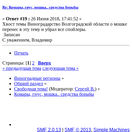
Re: Комары, гнус, мошка.. средства борьбы
«
Ответ #19 :
26 Июня 2018, 17:41:52 »
Хвост темы Виноградарство Волгоградской области о мошке
перенес в эту тему и убрал все спойлеры.
Записан
С уважением, Владимир
Печать
Страницы: [
1
]
2
Вверх
« предыдущая тема
следующая тема »
Виноградные регионы
»
Общий раздел
»
Свободная тема!
(Модератор:
Сергей В.
) »
Комары, гнус, мошка.. средства борьбы
SMF 2.0.13
|
SMF © 2013
,
Simple Machines