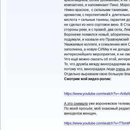
компактнее, и напоминают Пино. Мороз
тёмно-красное, с сильными танинами,
ароматом, с перспективой к длительной
кислота + сильные танины, гарантия д
не сделал из него сортовое вино. В Ст
стороны реки, и с правой, два села, Ле
Воронеже появился новый, аборигенный
подумали, и назвали его Правокумский
Уважаемые коллеги, к сожалению моя 
заполнена, а новую СИМку я не догадал
интереснейшего мероприятия, я не см
Что ещё можно сказать об этой, интере
То, что дружба между виноградарями-в
потому что, виноградари люди
очень
до
Отдельно выражаем свою большую благ
Смотрим мой видео-ролик:
https://www.youtube.com/watch?v=-AnfaN
А это снимало
уже воронежское телев
По моей просьбе, мой знакомый редакт
виноделов женщин.
https://www.youtube.com/watch?v=TTsm