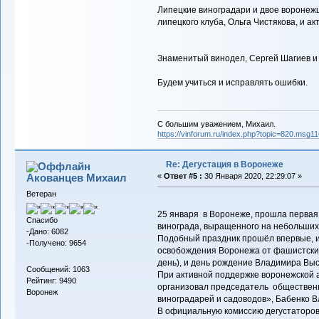
Липецкие виноградари и двое воронеж
липецкого клуба, Ольга Чистякова, и а
Знаменитый винодел, Сергей Шагиев и
Будем учиться и исправлять ошибки.
С большим уважением, Михаил.
https://vinforum.ru/index.php?topic=820.msg
Re: Дегустация в Воронеже
Акованцев Михаил
«
Ответ #5 :
30 Января 2020, 22:29:07 »
Ветеран
25 января в Воронеже, прошла первая 
Спасибо
винограда, выращенного на небольших
-Дано: 6082
Подобный праздник прошёл впервые, и 
-Получено: 9654
освобождения Воронежа от фашистских
день), и день рождение Владимира Выс
Сообщений: 1063
При активной поддержке воронежской 
Рейтинг: 9490
организовал председатель общественн
Воронеж
виноградарей и садоводов», Бабенко 
В официальную комиссию дегустаторов 