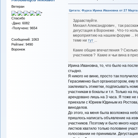
Ветеран
Цитата: Фурса Ирина Ивановна от 27 Марта 
Спасибо
Здравствуйте.
-Дано: 6082
Михаил Александрович , так расскаж
-Получено: 9654
дегустация в Воронеже . Что-то но
мероприятию на нашем форуме ... Н
Сообщений: 1063
теме ни
тут
...
Рейтинг: 9490
Воронеж
Какие общие впечатления ? Сколько
участников ? Какие и чьи вина в при
Ирина Ивановна, то, что было на посл
стыдно.
Я никого не виню, просто так получило
Герасименко был организатором, ему 
заклеивать этикетки, подписывать ном
участникам в бокалы и т.п. Только на п
арендовано лишь на 3 часа. Я тоже не с
приехали с Юрием Юдиным из Ростова
виноделов.
До этого, на меня была возложена неб
пришлось написать объявление на изве
участников. Поэтому и было много наро
листков хватило только половине участ
голосовании не принимали. Дегустация