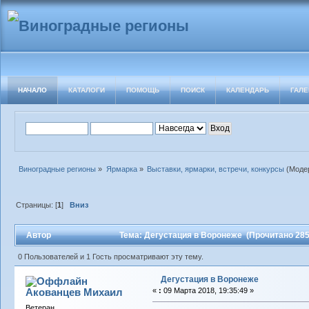
НАЧАЛО
КАТАЛОГИ
ПОМОЩЬ
ПОИСК
КАЛЕНДАРЬ
ГАЛЕ
Виноградные регионы
»
Ярмарка
»
Выставки, ярмарки, встречи, конкурсы
(Моде
Страницы: [
1
]
Вниз
Автор
Тема: Дегустация в Воронеже (Прочитано 285
0 Пользователей и 1 Гость просматривают эту тему.
Дегустация в Воронеже
Акованцев Михаил
«
:
09 Марта 2018, 19:35:49 »
Ветеран