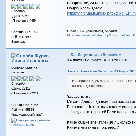
В Воронеже, 24 марта, в 12.00, состои
Подробности здесь:
Спасибо
https://vinforum.ru/index.php?topic=11
-Дано: 6082
-Получено: 9654
С большим уважением, Михаил.
Сообщений: 1063
https://vinforum.ru/index.php?topic=820.msg
Рейтинг: 9490
Воронеж
Re: Дегустация в Воронеже
Фурса
Ирина Ивановна
«
Ответ #1 :
27 Марта 2018, 12:03:23 »
Вольная казачка
Цитата: Акованцев Михаил от 09 Марта 2018
Ветеран
В Воронеже, 24 марта, в 12.00, сос
Спасибо
виноградного вина.
-Дано: 27117
-Получено: 72211
Здравствуйте.
Михаил Александрович , так расскажите
Сообщений: 4933
Воронеже . Что-то ноль совсем инфор
Рейтинг: 65535
... Ни здесь в открытой Вами персонал
Краснодарский край
Какие общие впечатления ? Сколько ви
Какие и чьи вина в призёрах ?