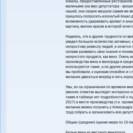
бокалы, предоставленные рестораном 
маленькие (на вкус дегустатора - крош
чашей, они скорее мешали самим же в
пришлось попросить изогнутый бокал дл
возможность удерживать аромат и анал
картину, многие краски в которой хоче
Надеюсь, эти и другие трудности со вр
увидел большое количество активных,
непростому ремеслу людей, и хочется 
силами развивать свои знания и поним
непростого продукта, как вино. Очень 
производства вина и винограда в средн
используются такие, а не другие решен
мы пробовали, к оценкам спокойно и с 
желание двигаться вперёд и пить хоро
Увы, из-за ограничения по времени мн
(многие этикетки выглядят интересно и
также в таблице нет подробностей о го
2017) и месте производства (т.е. про
желании можно получить у Александра 
труд собрать и организовать всю дегус
Общие (средние) оценки жюри по 10-б
Белые вина из местного винограда