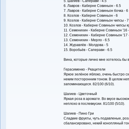
5. Шагиев - Саперави - 4.5
6. Лавров - Каберне Совиньон - 6.5
7. Лавров - Каберне Совиньон бочка - 6
8. Козлов - Каберне Совиньон - 6
9. Козлов - Каберне Совиньон чипсы - 7
10. Козлов - Каберне Совиньон чипсы ку
11. Семенихин - Каберне Совиньон '16 -
12. Семенихин - Каберне Совиньон '17 -
13. Семенихин - Мерло - 6.5
14. Журавлёв - Молдова - 5
15. Воробьёв - Саперави - 6.5
Вина, которые лично мне хотелось бы 
Герасименко - Ркацители
Яркое зелёное яблоко, очень быстро сх
неким посторонним тоном. В целом неп
запоминающеся. 82/100 (6/10).
Шагиев - Цветочный
Яркая роза в аромате. Во вкусе высоко
неплохо в послевкусии. 81/100 (5/10).
Шагиев - Пино Гри
Сладкие фрукты, чуть подавленые, роза
сбалансировано, некий конопляный тон 