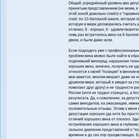
Общий, усреднённый уровень вин дегус
принятым представлением (не моим, я к
этой зоной довольно слабо) о "гаражн
слаб: по 10-балльной шкале, которую 
которую в жюри договорились считать у
отлично, 8 - хорошо, 6 - удовлетворител
семь раз встретилось вино на 6 баллов
двоек, и были даже нули.
Если подходить уже с профессионально
проблем вина можно было найти в обр
подгнивший виноград, нарушения техно
хорошее вино, конечно, получить не уд
относятся к своей "позиции" в винном м
мне кажется, многим мешает даже не не
дружном мире, который я увидел за сто
помогают друг другу) и не трудности р
России (хотя их трудно отрицать), а б
результата. Да, к сожалению, за дегус
самих виноделов, на ужасающие, имею
положительные отзывы. Этому у меня 
дегустации хороших (да хотя бы прост
отличий хорошего вина от плохого. Зде
потребления хорошего вина в глубинке,
сильное давление представлений о "х
времени и до сих пор процветающих. 