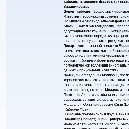
кафедры технологии бродильных произ
Владимировна.
Доцент кафедры бродильных производс
Известный воронежский сомелье, Блох
Поздняков Александр Александрович, 
Анохин, Павел Александрович, - преп
дегустационного клуба ("750 мм"(группы
Было очень много народа, 65 официал
пришлось всех участников разделить на
Департамент аграрной политики Ворон
грамотами, ряд руководителей воронеж
руководителя питомника Акованцевых,
сортов и гибридных форм винограда в 
помологической коллекции винограда, 
дачных и приусадебных участках.
Далее, виноградарь из Молдовы , предс
королевская (мне свои вина выставить 
говорил об очень перспективном для ви
знаю этот сорт, т.к. жил в Молдавии, и
Почётные Дипломы с официальными пе
садоводов, за занятые места, получил
Магарача), Юрий Григорьевич Юдин (Ц
(Каберне Фран).
Нам очень понравились и другие вина 
Владимир (Монарх). Юрий Григорьевич 
мало чем отличается от Мукузани Абузов
красильщиков, более урожайный, и не т