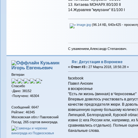
13. Китаева МОНАРХ 80/100 II
14.Журавлев "мукузани" 81/100 I
image.jpg
(96.14 КБ, 640x425 - просмот
С уважением,Александр Степанович.
Re: Дегустация в Воронеже
Кузьмин
Игорь Евгеньевич
«
Ответ #3 :
27 Марта 2018, 18:56:28 »
Ветеран
facebook
Павел Анохин
Спасибо
в воскресенье
-Дано: 38152
"Есть ли жизнь (винная) в Черноземье"
-Получено: 46304
Впервые довелось участвовать в дегуст
качестве председателя жюри. В довол
Сообщений: 6647
взвешенную оценку большому количест
Рейтинг: 46345
Липецкой, Белгородской, Курской област
Московская обл.г Павловский
извне (с юга России или, например, из
Посад. 265 сортов винограда.
сравнивались отдельно). Полные оценк
банальные слова.