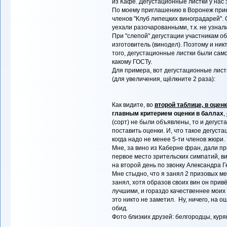
из Кафе. Дегустационные листки у нас 
По моему приглашению в Воронеж прие
членов "Клуб липецких виноградарей". 
уехали разочарованными, т.к. не узнали
При "слепой" дегустации участникам о
изготовитель (винодел). Поэтому и ник
того, дегустационные листки были сам
какому ГОСТу.
Для примера, вот дегустационные лист
(для увеличения, щёлкните 2 раза):
Как видите, во
второй таблице, в оцен
главным критерием оценки в баллах
,
(сорт) не были объявлены, то и дегус
поставить оценки. И, что такое дегуста
когда надо не менее 5-ти членов жюри.
Мне, за вино из Каберне фран, дали пр
первое место зрительских симпатий, в
на второй день по звонку Александра 
Мне стыдно, что я занял 2 призовых ме
занял, хотя образов своих вин он прив
лучшими, и гораздо качественнее моих
это никто не заметил. Ну, ничего, на о
обид.
Фото близких друзей: белгородцы, куря