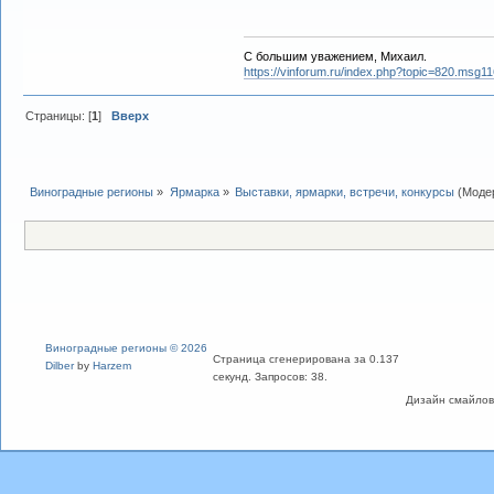
С большим уважением, Михаил.
https://vinforum.ru/index.php?topic=820.msg
Страницы: [
1
]
Вверх
Виноградные регионы
»
Ярмарка
»
Выставки, ярмарки, встречи, конкурсы
(Моде
Виноградные регионы © 2026
Страница сгенерирована за 0.137
Dilber
by
Harzem
секунд. Запросов: 38.
Дизайн смайлов "