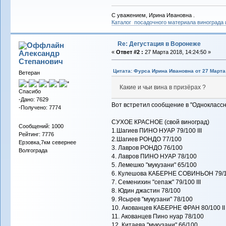
С уважением, Ирина Ивановна .
Каталог посадочного материала винограда
Re: Дегустация в Воронеже
Александр
«
Ответ #2 :
27 Марта 2018, 14:24:50 »
Cтепанович
Цитата: Фурса Ирина Ивановна от 27 Марта 
Ветеран
Какие и чьи вина в призёрах ?
Спасибо
-Дано: 7629
Вот встретил сообщение в "Одноклассн
-Получено: 7774
СУХОЕ КРАСНОЕ (свой виноград)
Сообщений: 1000
1.Шагиев ПИНО НУАР 79/100 III
Рейтинг: 7776
2.Шагиев РОНДО 77/100
Ерзовка,7км севернее
3. Лавров РОНДО 76/100
Волгограда
4. Лавров ПИНО НУАР 78/100
5. Лемешко "мукузани" 65/100
6. Кулешова КАБЕРНЕ СОВИНЬОН 79/10
7. Семенихин "сепаж" 79/100 III
8. Юдин джастин 78/100
9. Ясырев "мукузани" 78/100
10. Акованцев КАБЕРНЕ ФРАН 80/100 II
11. Акованцев Пино нуар 78/100
12. Китаева "мукузани" 66/100