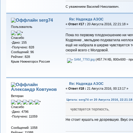
С уважением Василий Николаевич.
Re: Надежда АЗОС
serg74
«
Ответ #17 :
20 Августа 2016, 22:21:18 »
Пользователь
Пока по первому плодоношению ни чего
Спасибо
Кодрянке , мильдию подхватила неплох
-Дано: 155
ещё не набрала в шкурке чувствуется 
-Получено: 828
скорей всего с Молдовой.
Сообщений: 96
Рейтинг: 828
SAM_7793.jpg
(457.74 КБ, 800x600 - пр
Крым Нижнегорск Россия
Re: Надежда АЗОС
Александр Ковтунов
«
Ответ #18 :
21 Августа 2016, 00:13:17 »
Ветеран
Цитата: serg74 от 20 Августа 2016, 22:21:18
Спасибо
чувствуется терпкость,
-Дано: 4796
-Получено: 11059
Не стоит кушать не дозревшую. Вкус о
Сообщений: 1058
Рейтинг: 11088