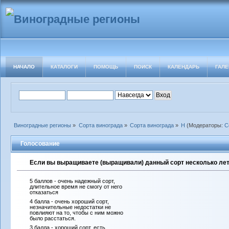
НАЧАЛО
КАТАЛОГИ
ПОМОЩЬ
ПОИСК
КАЛЕНДАРЬ
ГАЛЕ
Виноградные регионы
»
Сорта винограда
»
Сорта винограда
»
Н
(Модераторы:
С
Голосование
Если вы выращиваете (выращивали) данный сорт несколько лет 
5 баллов - очень надежный сорт,
длительное время не смогу от него
отказаться
4 балла - очень хороший сорт,
незначительные недостатки не
повлияют на то, чтобы с ним можно
было расстаться.
3 балла - хороший сорт, есть