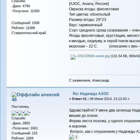
Спасибо
[АЗОС, Анапа, Россия]
-Дано: 4796
Окраска ягоды: фиолетовая
-Получено: 11059
Тип цветка: обоеполый
Размер ягоды: 29*23
Сообщений: 1058
Вкус: гармоничный
Рейтинг: 11088
Сорт среднего срока созревания – оче
Ставропольский край
Ягоды фиолетовые, хрустящие, мясист
к милдью, оидиуму, и серой гнили выс
морозам – 22 С. (описание с вин.-
DSC03590 копия.jpg
(131.54 КБ, 800x60
С уважением, Александр.
Re: Надежда АЗОС
алексей
48
«
Ответ #1 :
09 Июня 2014, 13:13:43 »
Постоялец
Здравствуйте! У меня два зеленца На
мешки до осени.
Спасибо
Форма листа похожа, у одного опушение
-Дано: 2803
и коронки.
-Получено: 1661
Вопрос, как с опушением у Надежды А
Сообщений: 215
Рейтинг: 1684