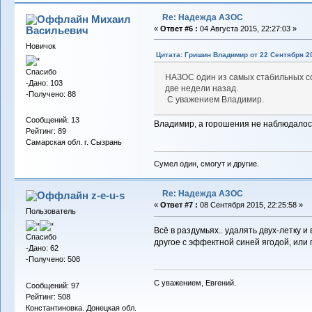
Re: Надежда АЗОС
Михаил
Васильевич
«
Ответ #6 :
04 Августа 2015, 22:27:03 »
Новичок
Цитата: Гришин Владимир от 22 Сентября 20
Спасибо
НАЗОС один из самых стабильных со
-Дано: 103
две недели назад.
-Получено: 88
С уважением Владимир.
Сообщений: 13
Владимир, а горошения не наблюдало
Рейтинг: 89
Самарская обл. г. Сызрань
Сумел один, смогут и другие.
Re: Надежда АЗОС
z-e-u-s
«
Ответ #7 :
08 Сентября 2015, 22:25:58 »
Пользователь
Всё в раздумьях.. удалять двух-летку и
Спасибо
другое с эффектной синей ягодой, или 
-Дано: 62
-Получено: 508
С уважением, Евгений.
Сообщений: 97
Рейтинг: 508
Константиновка. Донецкая обл.