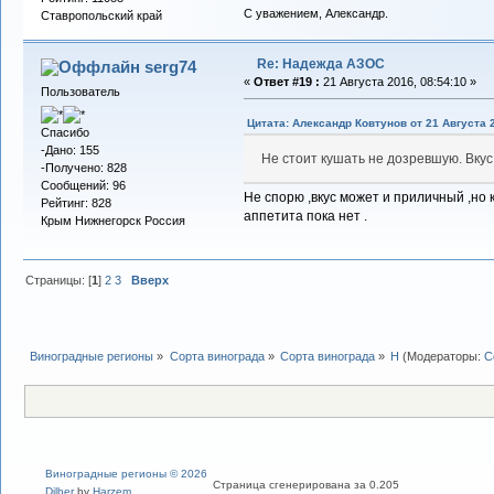
С уважением, Александр.
Ставропольский край
Re: Надежда АЗОС
serg74
«
Ответ #19 :
21 Августа 2016, 08:54:10 »
Пользователь
Цитата: Александр Ковтунов от 21 Августа 2
Спасибо
-Дано: 155
Не стоит кушать не дозревшую. Вку
-Получено: 828
Сообщений: 96
Не спорю ,вкус может и приличный ,но 
Рейтинг: 828
аппетита пока нет .
Крым Нижнегорск Россия
Страницы: [
1
]
2
3
Вверх
Виноградные регионы
»
Сорта винограда
»
Сорта винограда
»
Н
(Модераторы:
С
Виноградные регионы © 2026
Страница сгенерирована за 0.205
Dilber
by
Harzem