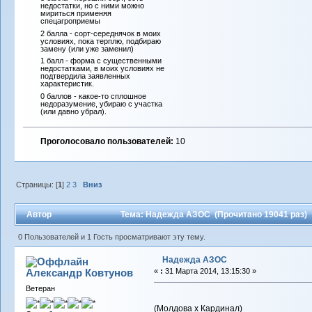
недостатки, но с ними можно
мириться применяя
спецагроприемы
2 балла - сорт-середнячок в моих
условиях, пока терплю, подбираю
замену (или уже заменил)
1 балл - форма с существенными
недостатками, в моих условиях не
подтвердила заявленных
характеристик.
0 баллов - какое-то сплошное
недоразумение, убираю с участка
(или давно убрал).
Проголосовало пользователей:
10
Страницы: [
1
]
2
3
Вниз
Автор
Тема: Надежда АЗОС (Прочитано 19041 раз)
0 Пользователей и 1 Гость просматривают эту тему.
Надежда АЗОС
Александр Ковтунов
«
:
31 Марта 2014, 13:15:30 »
Ветеран
(Молдова x Кардинал)