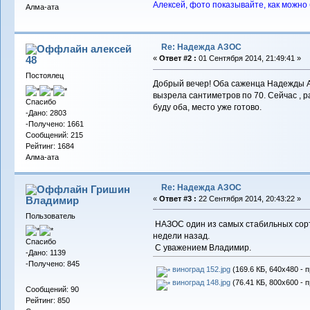
Алексей, фото показывайте, как можно 
Алма-ата
Re: Надежда АЗОС
алексей
48
«
Ответ #2 :
01 Сентября 2014, 21:49:41 »
Постоялец
Добрый вечер! Оба саженца Надежды АЗ
вызрела сантиметров по 70. Сейчас , 
Спасибо
буду оба, место уже готово.
-Дано: 2803
-Получено: 1661
Сообщений: 215
Рейтинг: 1684
Алма-ата
Re: Надежда АЗОС
Гришин
Владимир
«
Ответ #3 :
22 Сентября 2014, 20:43:22 »
Пользователь
НАЗОС один из самых стабильных сорто
недели назад.
Спасибо
С уважением Владимир.
-Дано: 1139
-Получено: 845
виноград 152.jpg
(169.6 КБ, 640x480 - 
виноград 148.jpg
(76.41 КБ, 800x600 - 
Сообщений: 90
Рейтинг: 850