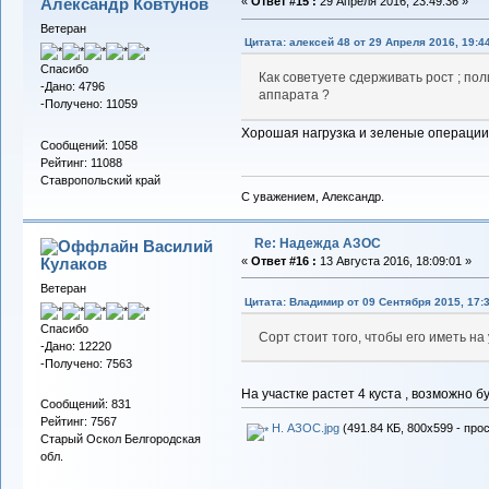
Александр Ковтунов
«
Ответ #15 :
29 Апреля 2016, 23:49:36 »
Ветеран
Цитата: алексей 48 от 29 Апреля 2016, 19:4
Спасибо
Как советуете сдерживать рост ; пол
-Дано: 4796
аппарата ?
-Получено: 11059
Хорошая нагрузка и зеленые операции
Сообщений: 1058
Рейтинг: 11088
Ставропольский край
С уважением, Александр.
Re: Надежда АЗОС
Василий
Кулаков
«
Ответ #16 :
13 Августа 2016, 18:09:01 »
Ветеран
Цитата: Владимиp от 09 Сентября 2015, 17:
Спасибо
Сорт стоит того, чтобы его иметь на 
-Дано: 12220
-Получено: 7563
На участке растет 4 куста , возможно б
Сообщений: 831
Рейтинг: 7567
Н. АЗОС.jpg
(491.84 КБ, 800x599 - про
Старый Оскол Белгородская
обл.