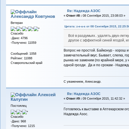
Re: Надежда АЗОС
Александр Ковтунов
«
Ответ #8 :
08 Сентября 2015, 23:08:03 »
Ветеран
Цитата: z-e-u-s от 08 Сентября 2015, 22:25:5
Спасибо
Всё в раздумьях.. удалять двух-летк
-Дано: 4796
другое с эффектной синей ягодой, и
-Получено: 11059
Вопрос не простой. Байконур - хорош и
Сообщений: 1058
замечательный вкус. Бывает, слегка, го
Рейтинг: 11088
рынка не заменим (по крайней мере, у н
Ставропольский край
одной грозди. Да и по срокам - Надежд
С уважением, Александр.
Re: Надежда АЗОС
Алексей
Калугин
«
Ответ #9 :
09 Сентября 2015, 11:42:32 »
Постоялец
Готовлюсь к выставке в Аптекарском ог
Надежда Азос.
Спасибо
-Дано: 968
-Получено: 1215