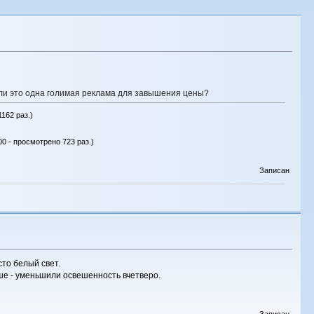
ли это одна голимая реклама для завышения цены?
162 раз.)
00 - просмотрено 723 раз.)
Записан
сто белый свет.
ше - уменьшили освешенность вчетверо.
Записан