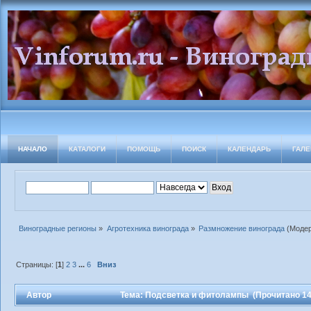
НАЧАЛО
КАТАЛОГИ
ПОМОЩЬ
ПОИСК
КАЛЕНДАРЬ
ГАЛЕ
Виноградные регионы
»
Агротехника винограда
»
Размножение винограда
(Моде
Страницы: [
1
]
2
3
...
6
Вниз
Автор
Тема: Подсветка и фитолампы (Прочитано 14