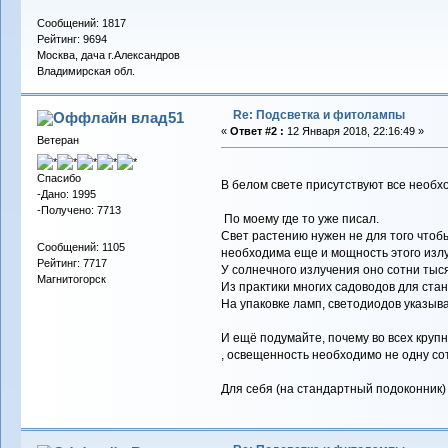
Сообщений: 1817
Рейтинг: 9694
Москва, дача г.Александров
Владимирская обл.
Re: Подсветка и фитолампы
влад51
«
Ответ #2 :
12 Января 2018, 22:16:49 »
Ветеран
Спасибо
В белом свете присутствуют все необх
-Дано: 1995
-Получено: 7713
По моему где то уже писал.
Свет растению нужен не для того чтобы
Сообщений: 1105
необходима еще и мощность этого изл
Рейтинг: 7717
У солнечного излучения оно сотни тыся
Магнитогорск
Из практики многих садоводов для стан
На упаковке ламп, светодиодов указыва
И ещё подумайте, почему во всех круп
, освещенность необходимо не одну с
Для себя (на стандартный подоконник)