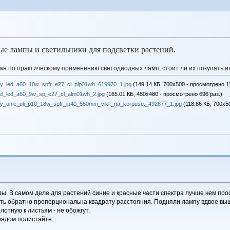
е лампы и светильники для подсветки растений.
н по практическому применению светодиодных ламп, стоит ли их покупать и
iy_led_a60_10w_spfr_e27_cl_plp01wh_619970_1.jpg
(149.14 КБ, 700x500 - просмотрено 11
iel_led_a60_9w_sp_e27_cl_alm01wh_2.jpg
(165.01 КБ, 480x480 - просмотрено 696 раз.)
dniy_unie_uli_p10_18w_spfr_ip40_550mm_vikl._na_korpuse._492877_1.jpg
(118.86 КБ, 700x5
пы. В самом деле для растений синие и красные части спектра лучше чем про
сть обратно пропорциональна квадрату расстояния. Подняли лампу вдвое вы
тную к листьям - не обожгут.
рядом полистайте.