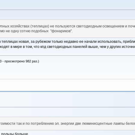
рупных хозяйствах (теплицах) не пользуются светодиодным освещением и поч
мо не одну сотню подобных "фонариков".
 теплицах новая, за рубежом только недавно ее начали использовать, прибли
одят в мире в том, что кпд светодиодных панелей выше, чем у других источ
0 - просмотрено 982 раз.)
тоимости так и по потреблению эл. энергии две люминисцентные лампы белог
п пользы больше.