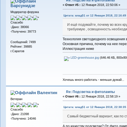
Re: Подсветка и фитолампы
Барсунидзе
«
Ответ #5 :
12 Января 2018, 22:50:06 »
Модератор форума
Цитата: влад51 от 12 Января 2018, 22:16:49
Спасибо
И ещё подумайте, почему во всех к
-Дано: 38066
требуемую , освещенность необходи
-Получено: 39773
Технология светодиодного освещения в
Сообщений: 7499
Основная причина, почему на нее перех
Рейтинг: 39885
Иллюстрация ниже
г.Саратов
LED-greenhouse.jpg
(646.46 КБ, 800x80
Хочешь много работать - меньше думай...
Re: Подсветка и фитолампы
Валентин
«
Ответ #6 :
12 Января 2018, 22:58:19 »
Ветеран
Цитата: влад51 от 12 Января 2018, 22:38:35
Спасибо
-Дано: 21098
Самый бюджетный вариант, как по с
-Получено: 14046
А по качеству подсветки? От фито лам