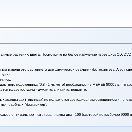
одимые растению цвета. Посмотрите на белое излучение через диск CD, DVD
 мы видели это растение, а для химической реакции - фотосинтеза. А вот сде
учения.
ч люкс.
дартного подоконника (0.8 - 1 кв. метр) необходимо не МЕНЕЕ 8000 лк. что со
ется их светоотдача - думайте, считайте, решайте.
ных хозяйствах (теплицах) не пользуются светодиодным освещением и почем
отню подобных "фонариков".
 самое оптимальное натриевая лампа днат 100 (световой поток более 9000 л