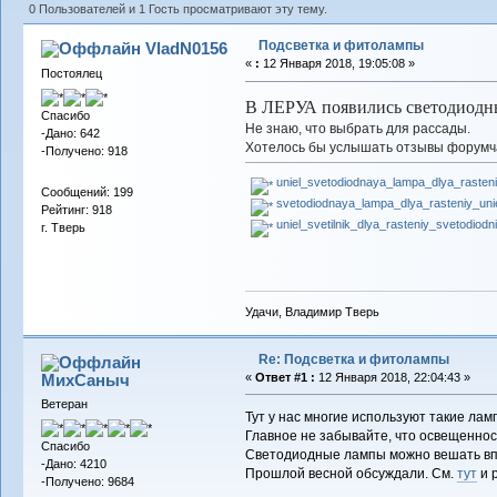
0 Пользователей и 1 Гость просматривают эту тему.
Подсветка и фитолампы
VladN0156
«
:
12 Января 2018, 19:05:08 »
Постоялец
В ЛЕРУА появились светодиодны
Спасибо
Не знаю, что выбрать для рассады.
-Дано: 642
Хотелось бы услышать отзывы форумча
-Получено: 918
uniel_svetodiodnaya_lampa_dlya_rasten
Сообщений: 199
svetodiodnaya_lampa_dlya_rasteniy_un
Рейтинг: 918
uniel_svetilnik_dlya_rasteniy_svetodio
г. Тверь
Удачи, Владимир Тверь
Re: Подсветка и фитолампы
МихСаныч
«
Ответ #1 :
12 Января 2018, 22:04:43 »
Ветеран
Тут у нас многие используют такие лам
Главное не забывайте, что освещенно
Спасибо
Светодиодные лампы можно вешать впло
-Дано: 4210
Прошлой весной обсуждали. См.
тут
и 
-Получено: 9684