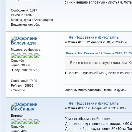
Я их и вешаю вплотную к листьям. Хоть
Сообщений: 1817
Рейтинг: 9694
Москва, дача г.Александров
Владимирская обл.
Re: Подсветка и фитолампы
Барсунидзе
«
Ответ #10 :
12 Января 2018, 23:28:45 »
Модератор форума
Цитата: МихСаныч от 12 Января 2018, 23:25
Спасибо
Я их и вешаю вплотную к листьям. Хо
-Дано: 38066
-Получено: 39773
Сколько штук, какой мощности и каког
Сообщений: 7499
Рейтинг: 39885
Хочешь много работать - меньше думай...
г.Саратов
Re: Подсветка и фитолампы
МихСаныч
«
Ответ #11 :
12 Января 2018, 23:39:09 »
Ветеран
У меня объемы небольшие.
Для винограда полки на стеллажах 60х3
Спасибо
Для прочей рассады полки 80х40см. Та
-Дано: 4210