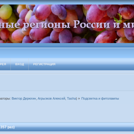
РЕЯ
ВХОД
РЕГИСТРАЦИЯ
раторы:
Виктор Дерюгин
,
Агрызков Алексей
,
Tasha
) »
Подсветка и фитолампы
357 раз)