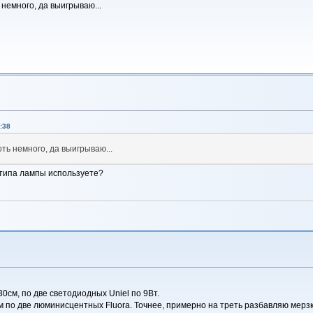
 немного, да выигрываю...
:38
ть немного, да выигрываю...
о типа лампы используете?
0см, по две светодиодных Uniel по 9Вт.
м по две люминисцентных Fluora. Точнее, примерно на треть разбавляю мерз