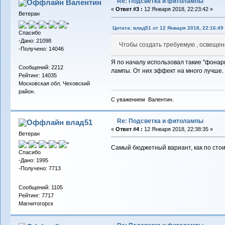
Re: Подсветка и фитолампы
Валентин
«
Ответ #3 :
12 Января 2018, 22:23:42 »
Ветеран
Цитата: влад51 от 12 Января 2018, 22:16:49
Спасибо
-Дано: 21098
Чтобы создать требуемую , освещен
-Получено: 14046
Я по началу использовал такие "фонар
Сообщений: 2212
лампы. От них эффект на много лучше.
Рейтинг: 14035
Московская обл. Чеховский
район.
С уважением Валентин.
Re: Подсветка и фитолампы
влад51
«
Ответ #4 :
12 Января 2018, 22:38:35 »
Ветеран
Самый бюджетный вариант, как по стои
Спасибо
-Дано: 1995
-Получено: 7713
Сообщений: 1105
Рейтинг: 7717
Магнитогорск