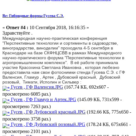
Re: Гибридные формы Гусева С.Э.
«
Ответ #4 :
10 Сентября 2018, 16:16:35 »
Здравствуйте .
Международная научно-практическая конференция
"Перспективные технологии и сортименты в садоводстве,
виноградарстве, виноделии" проходила 4-5 сентября в
Краснодаре на базе СКФНЦСВВ в рамках Международного
научно-практического форума "Перспективные технологии в
агропромышленном комплексе". В её работе принимала
участие Красохина Светлана Ивановна , которая любезно
предоставила нам свои фотоснимки стенда Гусева С.Э. с ГФ
Валенсия, Гламур , Артек , Дубовский красный, Дубовский
розовый, Тимати, Исполин и Сильвер :
Гусев , ГФ Валенсия.JPG
(167.74 КБ, 692x607 -
просмотрено 6085 раз.)
Гусев , ГФ Гламур и Артек.JPG
(145.09 КБ, 731x599 -
просмотрено 7263 раз.)
Гусев , ГФ Дубовский красный.JPG
(192.66 КБ, 775x650 -
просмотрено 3758 раз.)
Гусев , ГФ Дубовский розовый.JPG
(178.24 КБ, 675x661 -
просмотрено 2101 раз.)