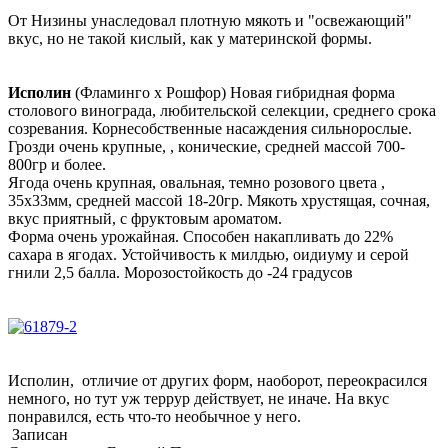
От Низины унаследовал плотную мякоть и "освежающий"
вкус, но не такой кислый, как у материнской формы.
Исполин
(Фламинго х Рошфор)
Новая гибридная форма
столового винограда, любительской селекции, среднего срока
созревания. Корнесобственные насаждения сильнорослые.
Грозди очень крупные, , конические, средней массой 700-
800гр и более.
Ягода очень крупная, овальная, темно розового цвета ,
35х33мм, средней массой 18-20гр. Мякоть хрустящая, сочная,
вкус приятный, с фруктовым ароматом.
Форма очень урожайная. Способен накапливать до 22%
сахара в ягодах. Устойчивость к милдью, оидиуму и серой
гнили 2,5 балла. Морозостойкость до -24 градусов
Исполин, отличие от других форм, наоборот, переокрасился
немного, но тут уж террур действует, не иначе. На вкус
понравился, есть что-то необычное у него.
Записан