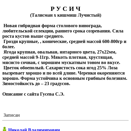
Р У С И Ч
(Талисман х кишмиш Лучистый)
Новая гибридная форма столового винограда,
любительской селекции, раннего срока созревания. Сила
роста кустов выше среднего.
Грозди крупные, , конические, средней массой 600-800гр и
более.
Ягода крупная, овальная, янтарного цвета, 27х22мм,
средней массой 9-11гр. Мякоть плотная, хрустящая,
мясисто сочная, с хорошим мускатным тоном во вкусе.
Цветок обоеполый. Сахаристость сока ягод 25% Лоза
вызревает хорошо и по всей длине. Черенки окореняются
хорошо. Форма устойчива к основным грибным болезням.
Зимостойкость до – 23 градусов.
Описание с сайта Гусева С.Э.
Записан
Николай Владимирович