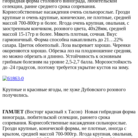
гибридная форма столового винограда, любительской
селекции, ранне среднего срока созревания.
Корнесобственные насаждения очень сильнорослые. Грозди
крупные и очень крупные, конические, не плотные, средней
массой 700-800гр и более. Ягода очень крупная, овальная, с
заостренным кончиком, розового цвета, 40х28мм, средней
массой 15-17гр и более. Мякоть плотная, сочная. Вкус
гармоничный. Форма способна накапливать до 21…22%
сахара. Цветок обоеполый. Лоза вызревает хорошо. Черенки
окореняются хорошо. Обрезка лоз на плодоношение средняя,
но можно обрезать и длинно. Устойчивость к основным
грибным болезням на уровне 2,5-2,7 балла. Морозостойкость
до -24 градусов, поэтому требуется укрытие кустов на зиму.
Крупные и красивые ягоды, не хуже Дубовского розового
получились.
ГАМЛЕ
Т
(Восторг красный х Тасон)
Новая гибридная форма
винограда, любительской селекции, раннего срока
созревания. Корнесобственные насаждения сильнорослые.
Грозди крупные, конической формы, не плотные, иногда с
крылом, средней массой 700-900гр. Ягода крупная, овальная,