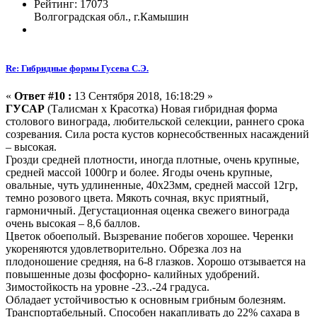
Рейтинг: 17073
Волгоградская обл., г.Камышин
Re: Гибридные формы Гусева С.Э.
«
Ответ #10 :
13 Сентября 2018, 16:18:29 »
ГУСАР
(Талисман х Красотка)
Новая гибридная форма
столового винограда, любительской селекции, раннего срока
созревания. Сила роста кустов корнесобственных насаждений
– высокая.
Грозди средней плотности, иногда плотные, очень крупные,
средней массой 1000гр и более. Ягоды очень крупные,
овальные, чуть удлиненные, 40х23мм, средней массой 12гр,
темно розового цвета. Мякоть сочная, вкус приятный,
гармоничный. Дегустационная оценка свежего винограда
очень высокая – 8,6 баллов.
Цветок обоеполый. Вызревание побегов хорошее. Черенки
укореняются удовлетворительно. Обрезка лоз на
плодоношение средняя, на 6-8 глазков. Хорошо отзывается на
повышенные дозы фосфорно- калийных удобрений.
Зимостойкость на уровне -23..-24 градуса.
Обладает устойчивостью к основным грибным болезням.
Транспортабельный. Способен накапливать до 22% сахара в