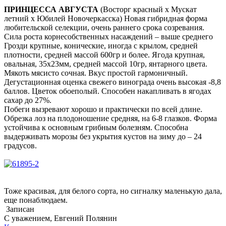
ПРИНЦЕССА АВГУСТА
(Восторг красный х Мускат
летний х Юбилей Новочеркасска)
Новая гибридная форма
любительской селекции, очень раннего срока созревания.
Сила роста корнесобственных насаждений – выше среднего
Грозди крупные, конические, иногда с крылом, средней
плотности, средней массой 600гр и более. Ягода крупная,
овальная, 35х23мм, средней массой 10гр, янтарного цвета.
Мякоть мясисто сочная. Вкус простой гармоничный.
Дегустационная оценка свежего винограда очень высокая -8,8
баллов. Цветок обоеполый. Способен накапливать в ягодах
сахар до 27%.
Побеги вызревают хорошо и практически по всей длине.
Обрезка лоз на плодоношение средняя, на 6-8 глазков. Форма
устойчива к основным грибным болезням. Способна
выдерживать морозы без укрытия кустов на зиму до – 24
градусов.
Тоже красивая, для белого сорта, но сигналку маленькую дала,
еще понаблюдаем.
Записан
С уважением, Евгений Полянин