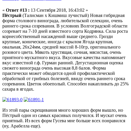
«
Ответ #13 :
13 Сентября 2018, 16:43:02 »
Пёстрый
(Талисман х Кишмиш лучистый)
Новая гибридная
форма столового винограда, любительской селекции, очень
раннего срока созревания. В условиях Волгоградской области
созревает на 7-10 дней известного сорта Кодрянка. Сила роста
корнесобственный насаждений выше среднего. Грозди
крупные, конические, иногда с крылом Ягода крупная,
овальная, 26х24мм, средней массой 8-10гр, оригинального
розового цвета. Мякоть хрустящая, сочная, мясистая, очень
приятного мускатного вкуса. Вкусовые качества напоминает
вкус известной г.ф. Гурман ранний. Дегустационная оценка
свежего винограда очень высокая 8,8 балов. Форма
практически может обходится одной профилактической
обработкой от грибных болезней, ввиду очень раннего срока
созревания. Цветок обоеполый. Способен накапливать до 25%
сахара в ягодах.
Из этой пары скрещивания много хороших форм вышло, но
Пёстрый один из самых красивых получился. И мускат очень
приятный. Из всех форм Гусева мне больше всех понравился
(ну, Арабелла еще).