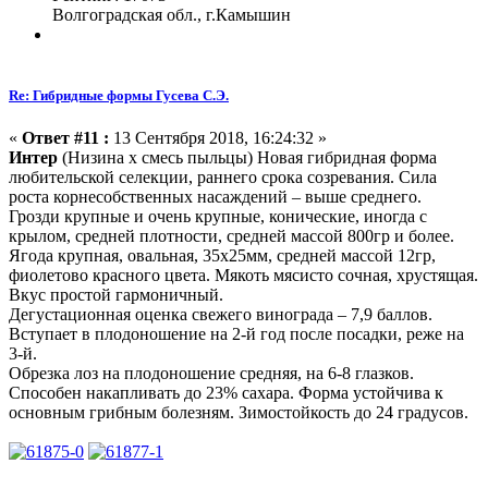
Волгоградская обл., г.Камышин
Re: Гибридные формы Гусева С.Э.
«
Ответ #11 :
13 Сентября 2018, 16:24:32 »
Интер
(Низина х смесь пыльцы)
Новая гибридная форма
любительской селекции, раннего срока созревания. Сила
роста корнесобственных насаждений – выше среднего.
Грозди крупные и очень крупные, конические, иногда с
крылом, средней плотности, средней массой 800гр и более.
Ягода крупная, овальная, 35х25мм, средней массой 12гр,
фиолетово красного цвета. Мякоть мясисто сочная, хрустящая.
Вкус простой гармоничный.
Дегустационная оценка свежего винограда – 7,9 баллов.
Вступает в плодоношение на 2-й год после посадки, реже на
3-й.
Обрезка лоз на плодоношение средняя, на 6-8 глазков.
Способен накапливать до 23% сахара. Форма устойчива к
основным грибным болезням. Зимостойкость до 24 градусов.