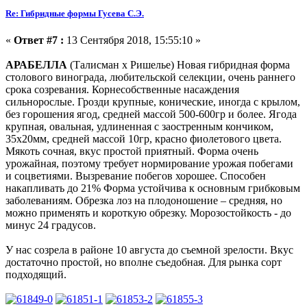
Re: Гибридные формы Гусева С.Э.
«
Ответ #7 :
13 Сентября 2018, 15:55:10 »
АРАБЕЛЛА
(Талисман х Ришелье) Новая гибридная форма
столового винограда, любительской селекции, очень раннего
срока созревания. Корнесобственные насаждения
сильнорослые. Грозди крупные, конические, иногда с крылом,
без горошения ягод, средней массой 500-600гр и более. Ягода
крупная, овальная, удлиненная с заостренным кончиком,
35х20мм, средней массой 10гр, красно фиолетового цвета.
Мякоть сочная, вкус простой приятный. Форма очень
урожайная, поэтому требует нормирование урожая побегами
и соцветиями. Вызревание побегов хорошее. Способен
накапливать до 21% Форма устойчива к основным грибковым
заболеваниям. Обрезка лоз на плодоношение – средняя, но
можно применять и короткую обрезку. Морозостойкость - до
минус 24 градусов.
У нас созрела в районе 10 августа до съемной зрелости. Вкус
достаточно простой, но вполне съедобная. Для рынка сорт
подходящий.