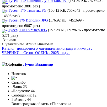
Гусев , ГФ кишмиш Дубовский.JPG
(181.39 КБ, 757x643 -
просмотрено 3881 раз.)
Гусев , ГФ Тимати.JPG
(160.12 КБ, 755x643 - просмотрено
14895 раз.)
Гусев, ГФ Исполин.JPG
(176.92 КБ, 745x699 -
просмотрено 6867 раз.)
Гусев, ГФ Сильвер.JPG
(157.28 КБ, 697x676 - просмотрено
5271 раз.)
Записан
С уважением, Ирина Ивановна .
Каталог посадочного материала винограда и инжира :
ЧЕРЕНКИ . Сезон ОСЕНЬ - 2025 год .
Лучин Владимир
Новичок
Спасибо
-Дано: 23
-Получено: 44
Сообщений: 12
Рейтинг: 44
Волгоградская область г.Палласовка