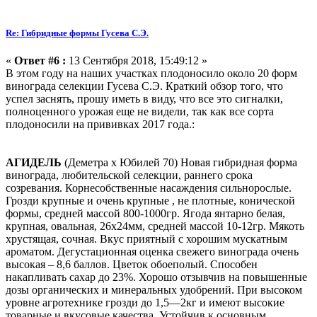
Re: Гибридные формы Гусева С.Э.
«
Ответ #6 :
13 Сентября 2018, 15:49:12 »
В этом году на наших участках плодоносило около 20 форм
винограда селекции Гусева С.Э. Краткий обзор того, что
успел заснять, прошу иметь в виду, что все это сигналки,
полноценного урожая еще не видели, так как все сорта
плодоносили на прививках 2017 года.:
АГИДЕЛЬ
(Деметра х Юбилей 70)
Новая гибридная форма
винограда, любительской селекции, раннего срока
созревания. Корнесобственные насаждения сильнорослые.
Грозди крупные и очень крупные , не плотные, конической
формы, средней массой 800-1000гр. Ягода янтарно белая,
крупная, овальная, 26х24мм, средней массой 10-12гр. Мякоть
хрустящая, сочная. Вкус приятный с хорошим мускатным
ароматом. Дегустационная оценка свежего винограда очень
высокая – 8,6 баллов. Цветок обоеполый. Способен
накапливать сахар до 23%. Хорошо отзывчив на повышенные
дозы органических и минеральных удобрений. При высоком
уровне агротехнике грозди до 1,5—2кг и имеют высокие
товарные и вкусовые качества. Устойчив к основным