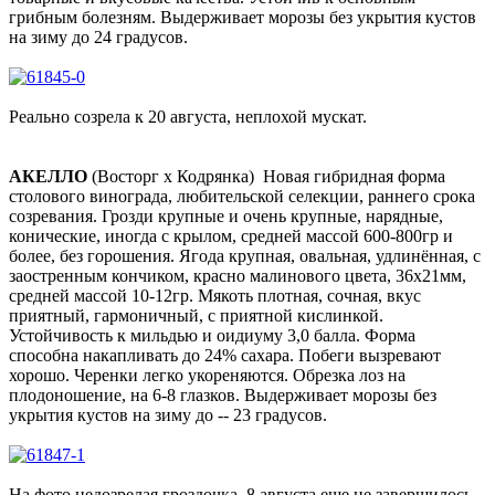
грибным болезням. Выдерживает морозы без укрытия кустов
на зиму до 24 градусов.
Реально созрела к 20 августа, неплохой мускат.
АКЕЛЛО
(Восторг х Кодрянка) Новая гибридная форма
столового винограда, любительской селекции, раннего срока
созревания. Грозди крупные и очень крупные, нарядные,
конические, иногда с крылом, средней массой 600-800гр и
более, без горошения. Ягода крупная, овальная, удлинённая, с
заостренным кончиком, красно малинового цвета, 36х21мм,
средней массой 10-12гр. Мякоть плотная, сочная, вкус
приятный, гармоничный, с приятной кислинкой.
Устойчивость к мильдью и оидиуму 3,0 балла. Форма
способна накапливать до 24% сахара. Побеги вызревают
хорошо. Черенки легко укореняются. Обрезка лоз на
плодоношение, на 6-8 глазков. Выдерживает морозы без
укрытия кустов на зиму до -- 23 градусов.
На фото недозрелая гроздочка, 8 августа еще не завершилось