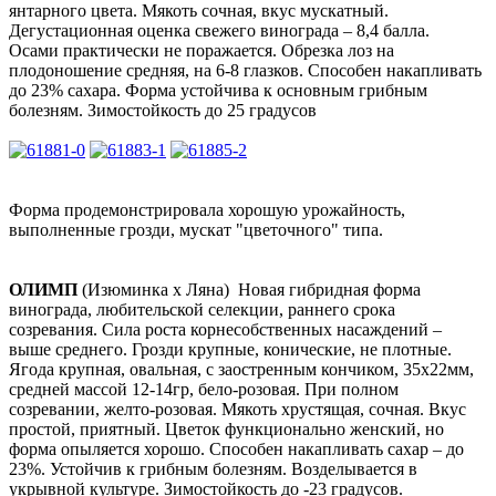
янтарного цвета. Мякоть сочная, вкус мускатный.
Дегустационная оценка свежего винограда – 8,4 балла.
Осами практически не поражается. Обрезка лоз на
плодоношение средняя, на 6-8 глазков. Способен накапливать
до 23% сахара. Форма устойчива к основным грибным
болезням. Зимостойкость до 25 градусов
Форма продемонстрировала хорошую урожайность,
выполненные грозди, мускат "цветочного" типа.
ОЛИМП
(Изюминка х Ляна)
Новая гибридная форма
винограда, любительской селекции, раннего срока
созревания. Сила роста корнесобственных насаждений –
выше среднего. Грозди крупные, конические, не плотные.
Ягода крупная, овальная, с заостренным кончиком, 35х22мм,
средней массой 12-14гр, бело-розовая. При полном
созревании, желто-розовая. Мякоть хрустящая, сочная. Вкус
простой, приятный. Цветок функционально женский, но
форма опыляется хорошо. Способен накапливать сахар – до
23%. Устойчив к грибным болезням. Возделывается в
укрывной культуре. Зимостойкость до -23 градусов.