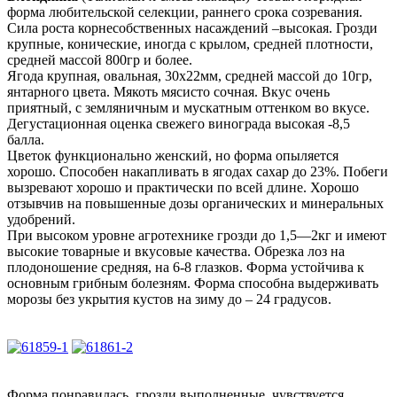
форма любительской селекции, раннего срока созревания.
Сила роста корнесобственных насаждений –высокая. Грозди
крупные, конические, иногда с крылом, средней плотности,
средней массой 800гр и более.
Ягода крупная, овальная, 30х22мм, средней массой до 10гр,
янтарного цвета. Мякоть мясисто сочная. Вкус очень
приятный, с земляничным и мускатным оттенком во вкусе.
Дегустационная оценка свежего винограда высокая -8,5
балла.
Цветок функционально женский, но форма опыляется
хорошо. Способен накапливать в ягодах сахар до 23%. Побеги
вызревают хорошо и практически по всей длине. Хорошо
отзывчив на повышенные дозы органических и минеральных
удобрений.
При высоком уровне агротехнике грозди до 1,5—2кг и имеют
высокие товарные и вкусовые качества. Обрезка лоз на
плодоношение средняя, на 6-8 глазков. Форма устойчива к
основным грибным болезням. Форма способна выдерживать
морозы без укрытия кустов на зиму до – 24 градусов.
Форма понравилась, грозди выполненные, чувствуется