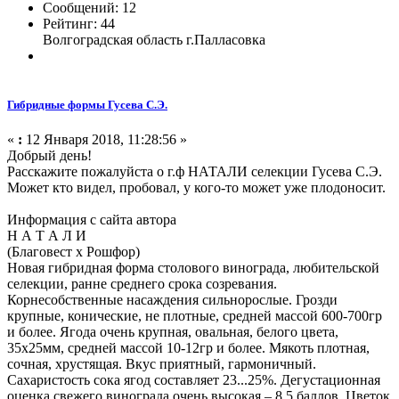
Сообщений: 12
Рейтинг: 44
Волгоградская область г.Палласовка
Гибридные формы Гусева С.Э.
«
:
12 Января 2018, 11:28:56 »
Добрый день!
Расскажите пожалуйста о г.ф НАТАЛИ селекции Гусева С.Э.
Может кто видел, пробовал, у кого-то может уже плодоносит.
Информация с сайта автора
Н А Т А Л И
(Благовест х Рошфор)
Новая гибридная форма столового винограда, любительской
селекции, ранне среднего срока созревания.
Корнесобственные насаждения сильнорослые. Грозди
крупные, конические, не плотные, средней массой 600-700гр
и более. Ягода очень крупная, овальная, белого цвета,
35х25мм, средней массой 10-12гр и более. Мякоть плотная,
сочная, хрустящая. Вкус приятный, гармоничный.
Сахаристость сока ягод составляет 23...25%. Дегустационная
оценка свежего винограда очень высокая – 8,5 баллов. Цветок