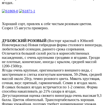
ягодах.
Хороший сорт, привлек к себе чистым розовым цветом.
Созрел 15 августа примерно.
ДУБОВСКИЙ РОЗОВЫЙ
(Восторг красный х Юбилей
Новочеркасска)
Новая гибридная форма столового винограда,
любительской селекции, раннего срока созревания.
Отличается большой силой роста в корнесобственных
насаждениях, с очень крупными гроздями и ягодами. Грозди
не плотные, конические, иногда с крылом, средней массой
1200-1500гр.
Ягоды очень крупные, оригинального внешнего вида, с
заостренным и слегка изогнутым кончиком, 59-29мм, средней
массой около 20гр, темно розового цвета. Мякоть хрустящая,
сочная, вкус прятный, гармоничный. Семян в ягодах мало.
В самых больших ягодах встречается по 1-2 семени. Форма
способна накапливать до 21% сахара в ягодах.
Дегустационная оценка свежего винограда очень высокая 9,3
балла. Цветок обоеполый. Транспортабельность хорошая.
Форма урожайная, поэтому требует нормирование урожая.