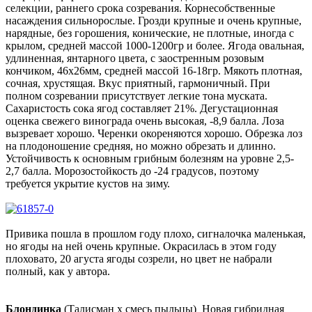
селекции, раннего срока созревания. Корнесобственные
насаждения сильнорослые. Грозди крупные и очень крупные,
нарядные, без горошения, конические, не плотные, иногда с
крылом, средней массой 1000-1200гр и более. Ягода овальная,
удлиненная, янтарного цвета, с заостренным розовым
кончиком, 46х26мм, средней массой 16-18гр. Мякоть плотная,
сочная, хрустящая. Вкус приятный, гармоничный. При
полном созревании присутствует легкие тона муската.
Сахаристость сока ягод составляет 21%. Дегустационная
оценка свежего винограда очень высокая, -8,9 балла. Лоза
вызревает хорошо. Черенки окореняются хорошо. Обрезка лоз
на плодоношение средняя, но можно обрезать и длинно.
Устойчивость к основным грибным болезням на уровне 2,5-
2,7 балла. Морозостойкость до -24 градусов, поэтому
требуется укрытие кустов на зиму.
Привика пошла в прошлом году плохо, сигналочка маленькая,
но ягоды на ней очень крупные. Окрасилась в этом году
плоховато, 20 агуста ягоды созрели, но цвет не набрали
полный, как у автора.
Блондинка
(Талисман х смесь пыльцы) Новая гибридная