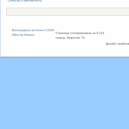
Сенатор (Павловского)
Виноградные регионы © 2026
Страница сгенерирована за 0.223
Dilber
by
Harzem
секунд. Запросов: 74.
Дизайн смайлов "