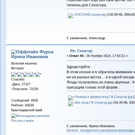
типична для Сенатора.
DSC03482 копия.jpg
(130.98 КБ, 800x60
С уважением, Александр.
Re: Сенатор
Фурса
Ирина Ивановна
«
Ответ #6 :
30 Ноября 2014, 17:54:21 »
Вольная казачка
Здравствуйте .
Ветеран
В этом сезоне и я обратила внимание 
не на разных кустах ... а в одной грозди.
Спасибо
Ягоды получились не очень крупные : 9-
-Дано: 27117
присущим только этой форме .
-Получено: 72226
Размер и форма ягод ГФ Сенатор.jpg
(
Сообщений: 4935
Вес ягод ГФ Сенатор.jpg
(55.49 КБ, 600
Рейтинг: 65535
Краснодарский край
С уважением, Ирина Ивановна .
Каталог посадочного материала винограда