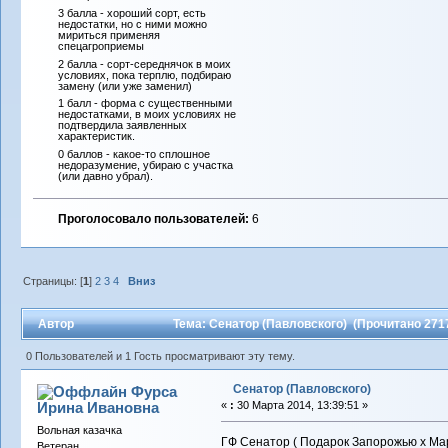
3 балла - хороший сорт, есть
недостатки, но с ними можно
мириться применяя
спецагроприемы
2 балла - сорт-середнячок в моих
условиях, пока терплю, подбираю
замену (или уже заменил)
1 балл - форма с существенными
недостатками, в моих условиях не
подтвердила заявленных
характеристик.
0 баллов - какое-то сплошное
недоразумение, убираю с участка
(или давно убрал).
Проголосовало пользователей:
6
Страницы: [
1
]
2
3
4
Вниз
Автор
Тема: Сенатор (Павловского) (Прочитано 2717
0 Пользователей и 1 Гость просматривают эту тему.
Сенатор (Павловского)
Фурса
Ирина Ивановна
«
:
30 Марта 2014, 13:39:51 »
Вольная казачка
ГФ Сенатор ( Подарок Запорожью х Мара
Ветеран