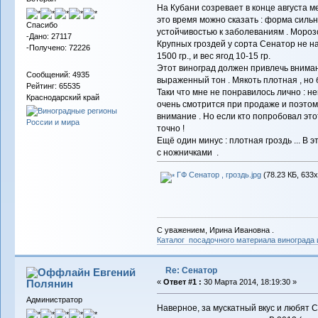
На Кубани созревает в конце августа м
это время можно сказать : форма силь
Спасибо
устойчивостью к заболеваниям . Мороз
-Дано: 27117
Крупных гроздей у сорта Сенатор не н
-Получено: 72226
1500 гр., и вес ягод 10-15 гр.
Этот виноград должен привлечь вниман
Сообщений: 4935
выраженный тон . Мякоть плотная , но б
Рейтинг: 65535
Таки что мне не понравилось лично : 
Краснодарский край
очень смотрится при продаже и поэтому
внимание . Но если кто попробовал этот
точно !
Ещё один минус : плотная гроздь ... В
с ножничками .
ГФ Сенатор , гроздь.jpg
(78.23 КБ, 633x
С уважением, Ирина Ивановна .
Каталог посадочного материала винограда
Re: Сенатор
Евгений
Полянин
«
Ответ #1 :
30 Марта 2014, 18:19:30 »
Администратор
Наверное, за мускатный вкус и любят С