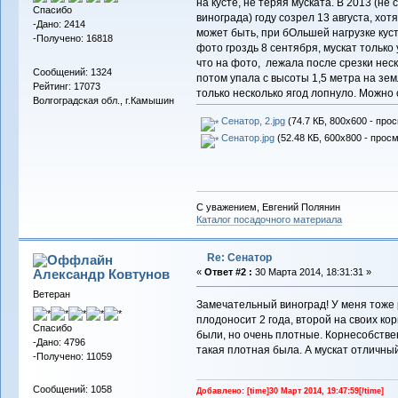
на кусте, не теряя муската. В 2013 (н
Спасибо
винограда) году созрел 13 августа, хот
-Дано: 2414
может быть, при бОльшей нагрузке кус
-Получено: 16818
фото гроздь 8 сентября, мускат только
что на фото, лежала после срезки нес
Сообщений: 1324
потом упала с высоты 1,5 метра на зем
Рейтинг: 17073
только несколько ягод лопнуло. Можно
Волгоградская обл., г.Камышин
Сенатор, 2.jpg
(74.7 КБ, 800x600 - про
Сенатор.jpg
(52.48 КБ, 600x800 - просм
С уважением, Евгений Полянин
Каталог посадочного материала
Re: Сенатор
Александр Ковтунов
«
Ответ #2 :
30 Марта 2014, 18:31:31 »
Ветеран
Замечательный виноград! У меня тоже р
плодоносит 2 года, второй на своих корн
Спасибо
были, но очень плотные. Корнесобствен
-Дано: 4796
такая плотная была. А мускат отличный
-Получено: 11059
Сообщений: 1058
Добавлено: [time]30 Март 2014, 19:47:59[/time]