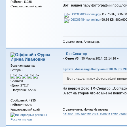
Рейтинг: 11088
Вот , нашел пару фотографий прошлого
Ставропольский край
DSC03483 копия.jpg
(117.75 КБ, 800x60
DSC03484 копия.jpg
(99.56 КБ, 800x600
С уважением, Александр.
Re: Сенатор
Фурса
Ирина Ивановна
«
Ответ #3 :
30 Марта 2014, 21:14:16 »
Вольная казачка
Цитата: Александр Ковтунов от 30 Марта 201
Ветеран
Вот , нашел пару фотографий прошл
Спасибо
-Дано: 27117
На первом фото ГФ Сенатор ...Согласн
-Получено: 72226
А вот на втором что-то мне не понятно
Сообщений: 4935
Рейтинг: 65535
С уважением, Ирина Ивановна .
Краснодарский край
Каталог посадочного материала винограда