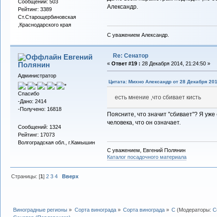
Сообщений: 503
Александр.
Рейтинг: 3389
Ст.Старощербиновская
,Краснодарского края
С уважением Александр.
Re: Сенатор
Евгений
Полянин
«
Ответ #19 :
28 Декабря 2014, 21:24:50 »
Администратор
Цитата: Михно Александр от 28 Декабря 201
Спасибо
есть мнение ,что сбивает кисть
-Дано: 2414
-Получено: 16818
Поясните, что значит "сбивает"? Я уже
человека, что он означает.
Сообщений: 1324
Рейтинг: 17073
Волгоградская обл., г.Камышин
С уважением, Евгений Полянин
Каталог посадочного материала
Страницы: [
1
]
2
3
4
Вверх
Виноградные регионы
»
Сорта винограда
»
Сорта винограда
»
С
(Модераторы:
С