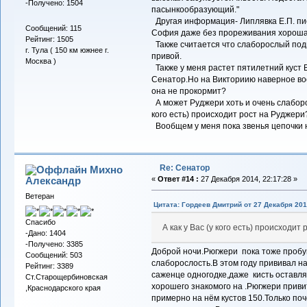
-Получено: 1504
пасынкообразующий."
Другая информация- Липлявка Е.П. пис
Сообщений: 115
София даже без прореживания хороша )
Рейтинг: 1505
Также считается что слаборослый под
г. Тула ( 150 км южнее г.
привой.
Москва )
Также у меня растет пятилетний куст 
Сенатор.Но на Викториию наверное во
она не прокормит?
А может Руджери хоть и очень слаборос
кого есть) происходит рост на Руджери
Вообщем у меня пока звенья цепочки 
Re: Сенатор
Михно
Александр
«
Ответ #14 :
27 Декабря 2014, 22:17:28 »
Ветеран
Цитата: Гордеев Дмитрий от 27 Декабря 2014
Спасибо
А как у Вас (у кого есть) происходит
-Дано: 1404
-Получено: 3385
Доброй ночи.Рюгжери пока тоже пробую
Сообщений: 503
слаборослость.В этом году прививал н
Рейтинг: 3389
саженце одногодке,даже кисть оставля
Ст.Старощербиновская
хорошего знакомого на .Рюгжери приви
,Краснодарского края
примерно на нём кустов 150.Только по