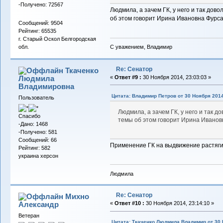
-Получено: 72567
Людмила, а зачем ГК, у него и так дов
об этом говорит Ирина Ивановна Фурса
Сообщений: 9504
Рейтинг: 65535
г. Старый Оскол Белгородская
С уважением, Владимир
обл.
Re: Сенатор
Ткаченко
Людмила
«
Ответ #9 :
30 Ноября 2014, 23:03:03 »
Владимировна
Цитата: Владимир Петров от 30 Ноября 2014
Пользователь
Людмила, а зачем ГК, у него и так 
Спасибо
темы об этом говорит Ирина Иванов
-Дано: 1468
-Получено: 581
Сообщений: 66
Применение ГК на выдвижение растягив
Рейтинг: 582
украина херсон
Людмила
Re: Сенатор
Михно
Александр
«
Ответ #10 :
30 Ноября 2014, 23:14:10 »
Ветеран
Цитата: Ткаченко Людмила Владимир от 30 