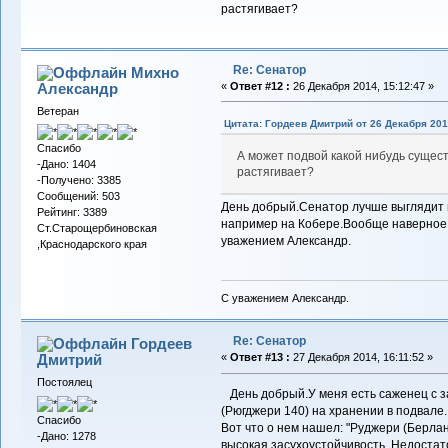
растягивает?
Re: Сенатор
Михно
Александр
«
Ответ #12 :
26 Декабря 2014, 15:12:47 »
Ветеран
Цитата: Гордеев Дмитрий от 26 Декабря 2014
Спасибо
А может подвой какой нибудь сущес
-Дано: 1404
растягивает?
-Получено: 3385
Сообщений: 503
День добрый.Сенатор лучше выглядит н
Рейтинг: 3389
например на Кобере.Вообще наверное 
Ст.Старощербиновская
уважением Александр.
,Краснодарского края
С уважением Александр.
Re: Сенатор
Гордеев
Дмитрий
«
Ответ #13 :
27 Декабря 2014, 16:11:52 »
Постоялец
День добрый.У меня есть саженец с з
(Рюгджери 140) на хранении в подвале.
Спасибо
Вот что о нем нашел: "Руджери (Берла
-Дано: 1278
высокая засухоустойчивость. Недостат