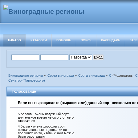
НАЧАЛО
КАТАЛОГИ
ПОМОЩЬ
ПОИСК
КАЛЕНДАРЬ
ГАЛЕ
Виноградные регионы
»
Сорта винограда
»
Сорта винограда
»
С
(Модераторы:
С
Сенатор (Павловского)
Голосование
Если вы выращиваете (выращивали) данный сорт несколько лет 
5 баллов - очень надежный сорт,
длительное время не смогу от него
отказаться
4 балла - очень хороший сорт,
незначительные недостатки не
повлияют на то, чтобы с ним можно
было расстаться.