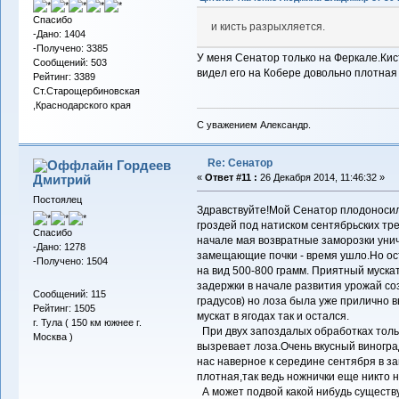
Спасибо
и кисть разрыхляется.
-Дано: 1404
-Получено: 3385
У меня Сенатор только на Феркале.Кист
Сообщений: 503
видел его на Кобере довольно плотная
Рейтинг: 3389
Ст.Старощербиновская
,Краснодарского края
С уважением Александр.
Re: Сенатор
Гордеев
Дмитрий
«
Ответ #11 :
26 Декабря 2014, 11:46:32 »
Постоялец
Здравствуйте!Мой Сенатор плодоносил 
гроздей под натиском сентябрьских тре
Спасибо
начале мая возвратные заморозки уни
-Дано: 1278
замещающие почки - время ушло.Но ост
-Получено: 1504
на вид 500-800 грамм. Приятный мускат
задержки в начале развития урожай соз
Сообщений: 115
градусов) но лоза была уже прилично 
Рейтинг: 1505
мускат в ягодах так и остался.
г. Тула ( 150 км южнее г.
При двух запоздалых обработках толь
Москва )
вызревает лоза.Очень вкусный виногра
нас наверное к середине сентября в за
плотная,так ведь ножнички еще никто 
А может подвой какой нибудь существ