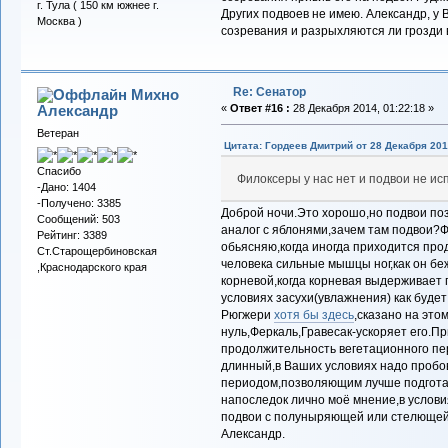
г. Тула ( 150 км южнее г.
Других подвоев не имею. Александр, у 
Москва )
созревания и разрыхляются ли грозди 
Re: Сенатор
Михно
Александр
«
Ответ #16 :
28 Декабря 2014, 01:22:18 »
Ветеран
Цитата: Гордеев Дмитрий от 28 Декабря 201
Спасибо
Филоксеры у нас нет и подвои не ис
-Дано: 1404
-Получено: 3385
Доброй ночи.Это хорошо,но подвои п
Сообщений: 503
аналог с яблонями,зачем там подвои?Ф
Рейтинг: 3389
обьясняю,когда иногда приходится про
Ст.Старощербиновская
человека сильные мышцы ног,как он бе
,Краснодарского края
корневой,когда корневая выдерживает
условиях засухи(увлажнения) как будет
Рюгжери
хотя бы здесь
,сказано на эт
нуль,Феркаль,Гравесак-ускоряет его.П
продолжительность вегетационного пе
длинный,в Ваших условиях надо пробо
периодом,позволяющим лучше подготав
напоследок лично моё мнение,в услови
подвои с полуныряющей или стелющей
Александр.