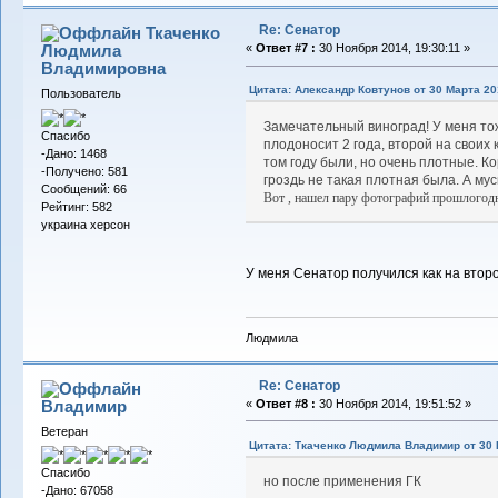
Re: Сенатор
Ткаченко
Людмила
«
Ответ #7 :
30 Ноября 2014, 19:30:11 »
Владимировна
Цитата: Александр Ковтунов от 30 Марта 201
Пользователь
Замечательный виноград! У меня тож
Спасибо
плодоносит 2 года, второй на своих к
-Дано: 1468
том году были, но очень плотные. К
-Получено: 581
гроздь не такая плотная была. А му
Сообщений: 66
Вот , нашел пару фотографий прошлогодн
Рейтинг: 582
украина херсон
У меня Сенатор получился как на втор
Людмила
Re: Сенатор
Владимиp
«
Ответ #8 :
30 Ноября 2014, 19:51:52 »
Ветеран
Цитата: Ткаченко Людмила Владимир от 30 Н
Спасибо
но после применения ГК
-Дано: 67058