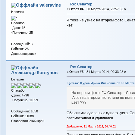
Re: Сенатор
valeravine
«
Ответ #4 :
30 Марта 2014, 22:57:53 »
Новичок
Я тоже не узнаю на втором фото Сенат
Спасибо
нет.
-Дано: 15
-Получено: 25
Сообщений: 3
Рейтинг: 25
Днепропетровск
Re: Сенатор
Александр Ковтунов
«
Ответ #5 :
31 Марта 2014, 00:33:28 »
Ветеран
Цитата: Фурса Ирина Ивановна от 30 Марта 
Спасибо
На первом фото ГФ Сенатор ...Согла
-Дано: 4796
А вот на втором что-то мне не поня
-Получено: 11059
цвет ???
Сообщений: 1058
Оба снимка сделаны с одного куста. Се
Рейтинг: 11088
рассматривал и удивлялся.
Ставропольский край
Добавлено: 31 Марта 2014, 00:40:02
Пересмотрел еще раз свои фотки. Вот е