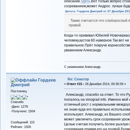
описание
здесь
.Вот только вопрос сто
созреванием,может Андрос л
Цитата: Гордеев Дмитрий от 27 Декабря 2014
Также считается что слаборослый 
привой.
Когда-то прививал Юбилей Новочеркас
человеку,кустов 60 наверное.Так вот н
правильное.Прёт покруче корнесобств
уважением Александр.
С уважением Александр.
Re: Сенатор
Гордеев
Дмитрий
«
Ответ #15 :
28 Декабря 2014, 00:36:59 »
Постоялец
Александр, спасибо за ответ. То что 
попалось на vinograd info. Именно мой
Спасибо
отличный рост с нормальными междоуз
-Дано: 1278
не знаю куда его правильно использова
-Получено: 1504
используют. Александр, из Вашего со
может увеличить срок созревания урож
Сообщений: 115
Целью считаю получить более рыхлую г
Рейтинг: 1505
созревания привив его на подвой Рудж