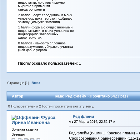
недостатки, но с ними можно
мириться применяя
спецагроприемы
2 балла - сорт-середнячок в моих
условиях, пока терплю, подбираю
замену (или уже заменил)
1 балл - форма с существенными
недостатками, в моих условиях не
подтвердила заявленных
характеристик.
0 баллов - какое-то сплошное
недоразумение, убираю с участка
(или давно убрал).
Проголосовало пользователей:
1
Страницы: [
1
]
Вниз
Автор
Тема: Ред флейм (Прочитано 6423 раз)
0 Пользователей и 2 Гостей просматривают эту тему.
Ред флейм
Фурса
Ирина Ивановна
«
:
27 Марта 2014, 22:52:17 »
Вольная казачка
Ред флейм (кишмиш Красное пламя) – 
Ветеран
Срок созревания раннесредний (115-125