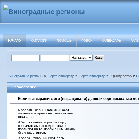
НАЧАЛО
КАТАЛОГИ
ПОМОЩЬ
ПОИСК
КАЛЕНДАРЬ
ГАЛЕ
Виноградные регионы
»
Сорта винограда
»
Сорта винограда
»
Р
(Модераторы:
С
Голосование
Если вы выращиваете (выращивали) данный сорт несколько лет 
5 баллов - очень надежный сорт,
длительное время не смогу от него
отказаться
4 балла - очень хороший сорт,
незначительные недостатки не
повлияют на то, чтобы с ним можно
было расстаться.
3 балла - хороший сорт, есть