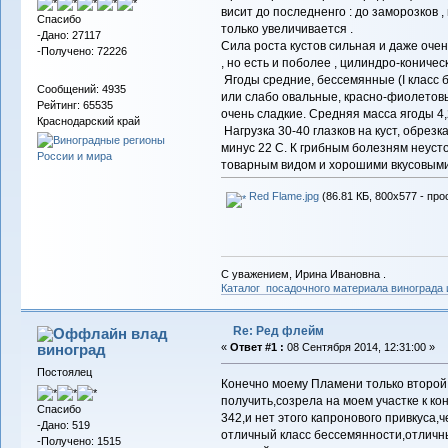
висит до последненго : до заморозков 
Спасибо
только увеличивается .
-Дано: 27117
Сила роста кустов сильная и даже очень
-Получено: 72226
, но есть и поболее , цилиндро-кониче
Ягоды средние, бессемянные (I класс 
Сообщений: 4935
или слабо овальные, красно-фиолетовы
Рейтинг: 65535
очень сладкие. Средняя масса ягоды 4,
Краснодарский край
Нагрузка 30-40 глазков на куст, обрезк
минус 22 С. К грибным болезням неуст
товарным видом и хорошими вкусовыми
Red Flame.jpg
(86.81 КБ, 800x577 - про
С уважением, Ирина Ивановна .
Каталог посадочного материала винограда
Re: Ред флейм
влад
виноград
«
Ответ #1 :
08 Сентября 2014, 12:31:00 »
Постоялец
Конечно моему Пламени только второй 
получить,созрела на моем участке к кон
Спасибо
342,и нет этого капронового привкуса,ч
-Дано: 519
отличный класс бессемянности,отличны
-Получено: 1515