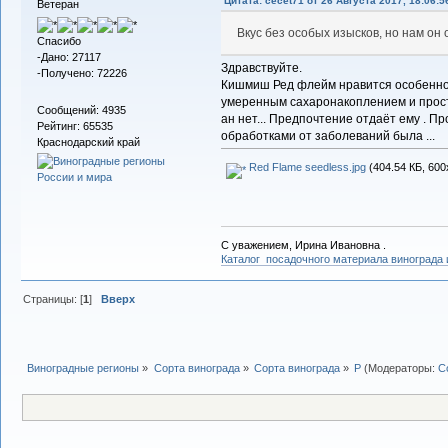
Цитата: cecet71 от 26 Августа 2017, 18:06:5
Ветеран
Вкус без особых изысков, но нам он
Спасибо
-Дано: 27117
Здравствуйте.
-Получено: 72226
Кишмиш Ред флейм нравится особенно м
умеренным сахаронакоплением и просты
Сообщений: 4935
ан нет... Предпочтение отдаёт ему . П
Рейтинг: 65535
обработками от заболеваний была ...
Краснодарский край
Red Flame seedless.jpg
(404.54 КБ, 600
С уважением, Ирина Ивановна .
Каталог посадочного материала винограда
Страницы: [
1
]
Вверх
Виноградные регионы
»
Сорта винограда
»
Сорта винограда
»
Р
(Модераторы:
С