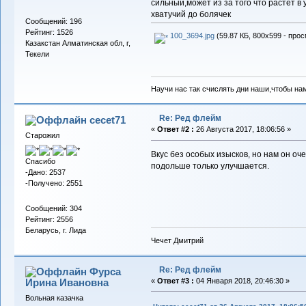
сильный,может из за того что растет в 
хватучий до болячек
Сообщений: 196
Рейтинг: 1526
100_3694.jpg
(59.87 КБ, 800x599 - прос
Казакстан Алматинская обл, г,
Текели
Научи нас так счислять дни наши,чтобы на
Re: Ред флейм
cecet71
«
Ответ #2 :
26 Августа 2017, 18:06:56 »
Старожил
Вкус без особых изысков, но нам он оч
Спасибо
подольше только улучшается.
-Дано: 2537
-Получено: 2551
Сообщений: 304
Рейтинг: 2556
Беларусь, г. Лида
Чечет Дмитрий
Re: Ред флейм
Фурса
Ирина Ивановна
«
Ответ #3 :
04 Января 2018, 20:46:30 »
Вольная казачка